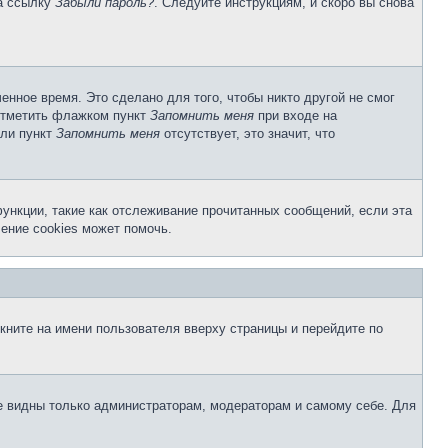
на ссылку
Забыли пароль?
. Следуйте инструкциям, и скоро вы снова
енное время. Это сделано для того, чтобы никто другой не смог
 отметить флажком пункт
Запомнить меня
при входе на
сли пункт
Запомнить меня
отсутствует, это значит, что
ункции, такие как отслеживание прочитанных сообщений, если эта
ение cookies может помочь.
кните на имени пользователя вверху страницы и перейдите по
те видны только администраторам, модераторам и самому себе. Для