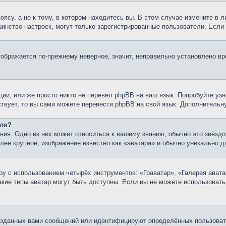
су, а не к тому, в котором находитесь вы. В этом случае измените в ли
льшинство настроек, могут только зарегистрированные пользователи. Есл
тображается по-прежнему неверное, значит, неправильно установлено в
ии, или же просто никто не перевёл phpBB на ваш язык. Попробуйте узн
ествует, то вы сами можете перевести phpBB на свой язык. Дополнител
еля?
ия. Одно из них может относиться к вашему званию, обычно это звёздо
олее крупное, изображение известно как «аватара» и обычно уникально д
у с использованием четырёх инструментов: «Граватар», «Галерея авата
какие типы аватар могут быть доступны. Если вы не можете использоват
озданных вами сообщений или идентифицируют определённых пользовате