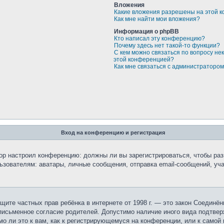
Вложения
Какие вложения разрешены на этой 
Как мне найти мои вложения?
Информация о phpBB
Кто написал эту конференцию?
Почему здесь нет такой-то функции?
С кем можно связаться по вопросу не
этой конференцией?
Как мне связаться с администраторо
Вход на конференцию и регистрация
атор настроил конференцию: должны ли вы зарегистрироваться, чтобы ра
вателям: аватары, личные сообщения, отправка email-сообщений, участи
 о защите частных прав ребёнка в интернете от 1998 г. — это закон Соеди
исьменное согласие родителей. Допустимо наличие иного вида подтвер
о ли это к вам, как к регистрирующемуся на конференции, или к самой