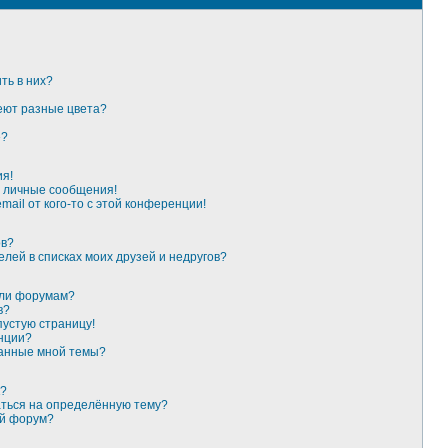
ть в них?
еют разные цвета?
»?
ия!
 личные сообщения!
ail от кого-то с этой конференции!
ов?
елей в списках моих друзей и недругов?
или форумам?
в?
пустую страницу!
нции?
данные мной темы?
к?
аться на определённую тему?
ый форум?