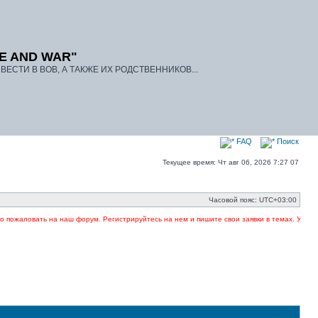
E AND WAR"
ЕСТИ В ВОВ, А ТАКЖЕ ИХ РОДСТВЕННИКОВ...
FAQ
Поиск
Текущее время: Чт авг 06, 2026 7:27 07
Часовой пояс:
UTC+03:00
 на наш форум. Регистрируйтесь на нем и пишите свои заявки в темах. Указывайте в загол