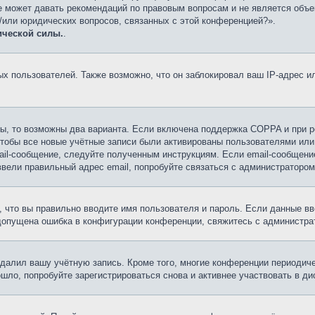
е может давать рекомендаций по правовым вопросам и не является объе
и/или юридических вопросов, связанных с этой конференцией?».
ической силы.
.
 пользователей. Также возможно, что он заблокировал ваш IP-адрес ил
ы, то возможны два варианта. Если включена поддержка COPPA и при ре
чтобы все новые учётные записи были активированы пользователями или
ail-сообщение, следуйте полученным инструкциям. Если email-сообщение
ввели правильный адрес email, попробуйте связаться с администратором
 что вы правильно вводите имя пользователя и пароль. Если данные вв
 допущена ошибка в конфигурации конференции, свяжитесь с администра
удалил вашу учётную запись. Кроме того, многие конференции периоди
ло, попробуйте зарегистрироваться снова и активнее участвовать в ди