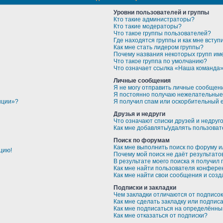
Уровни пользователей и группы
Кто такие администраторы?
Кто такие модераторы?
Что такое группы пользователей?
Где находятся группы и как мне вступи
Как мне стать лидером группы?
Почему названия некоторых групп им
Что такое группа по умолчанию?
Что означает ссылка «Наша команда
Личные сообщения
Я не могу отправить личные сообщен
Я постоянно получаю нежелательные
нции»?
Я получил спам или оскорбительный em
Друзья и недруги
Что означают списки друзей и недруг
Как мне добавлять/удалять пользоват
Поиск по форумам
Как мне выполнить поиск по форуму 
цию!
Почему мой поиск не даёт результато
В результате моего поиска я получил 
Как мне найти пользователя конфере
Как мне найти свои сообщения и соз
Подписки и закладки
Чем закладки отличаются от подписо
Как мне сделать закладку или подпис
Как мне подписаться на определённ
Как мне отказаться от подписки?