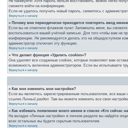
Не паникуйте! Хотя пароль нельзя восстановить, можно легко пол
сможете войти на конференцию.
Если не удалось получить новый пароль, свяжитесь с администра
Вернуться к началу
» Почему мне периодически приходится повторять ввод имени
Если вы не отметили флажком пункт
Запомнить меня
, вы сможете
воспользоваться вашей учётной записью. Для того чтобы вам не п
конференцию. Не рекомендуется делать это на общедоступном компь
администратор отключил эту функцию.
Вернуться к началу
» Что делает функция «Удалить cookies»?
Она удаляет все созданные cookies, которые позволяют вам остав
возможность включена администратором. Если вы испытываете тру
Вернуться к началу
» Как мне изменить мои настройки?
Если вы являетесь зарегистрированным пользователем, все ваши н
ссылке
Личный раздел
. Там вы можете изменить все свои настройк
Вернуться к началу
» Как избежать появления моего имени в списке «Кто сейчас 
На вкладке «Личные настройки» в личном разделе вы найдёте опц
всех остальных вы будете скрытым пользователем.
Вернуться к началу