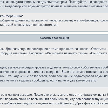
так как они установлены её администратором. Пожалуйста, не засоряйт
, и модератор или администратор понизят значение вашего счётчика со
а конференцию!
сообщения другим пользователям через встроенную в конференцию форм
 системой анонимными пользователями.
Создание сообщений
а». Для размещения сообщения в теме щёлкните по кнопке «Ответить». 
 форума или темы. Например: «Вы можете начинать темы», «Вы можете 
ции, вы можете редактировать и удалять только свои собственные сооб
аниченного времени после его создания. Если кто-то уже ответил на со
 них. Эта надпись не появляется, если сообщение редактировал админис
ли не могут удалить сообщение, если на него уже кто-то ответил.
 её в личном разделе. После этого вы можете отметить флажком пункт
писи по умолчанию ко всем вашим сообщениям, сделав соответствующий
нить добавление подписи в отдельных сообщениях, убрав флажок
Присое