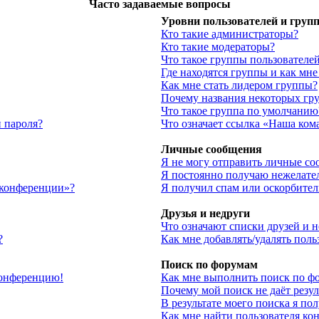
Часто задаваемые вопросы
Уровни пользователей и груп
Кто такие администраторы?
Кто такие модераторы?
Что такое группы пользователе
Где находятся группы и как мне
Как мне стать лидером группы?
Почему названия некоторых гр
Что такое группа по умолчанию
 пароля?
Что означает ссылка «Наша ком
Личные сообщения
Я не могу отправить личные со
Я постоянно получаю нежелате
 конференции»?
Я получил спам или оскорбитель
Друзья и недруги
Что означают списки друзей и 
?
Как мне добавлять/удалять поль
Поиск по форумам
 конференцию!
Как мне выполнить поиск по ф
Почему мой поиск не даёт резул
В результате моего поиска я по
Как мне найти пользователя ко