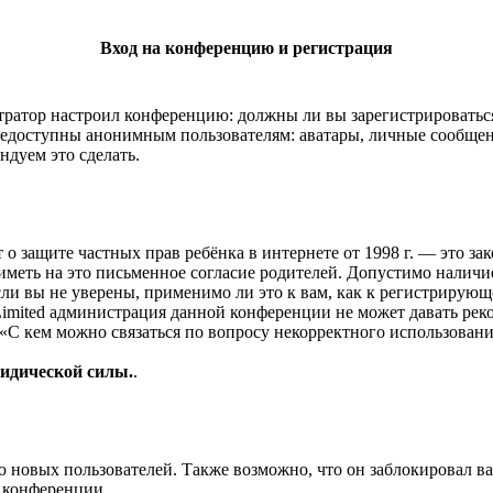
Вход на конференцию и регистрация
истратор настроил конференцию: должны ли вы зарегистрироватьс
едоступны анонимным пользователям: аватары, личные сообщения,
ндуем это сделать.
 Акт о защите частных прав ребёнка в интернете от 1998 г. — эт
меть на это письменное согласие родителей. Допустимо наличи
и вы не уверены, применимо ли это к вам, как к регистрирующ
imited администрация данной конференции не может давать рек
«С кем можно связаться по вопросу некорректного использовани
ридической силы.
.
овых пользователей. Также возможно, что он заблокировал ваш
 конференции.