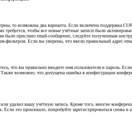
верны, то возможны два варианта. Если включена поддержка COPP
 требуется, чтобы все новые учётные записи были активирован
ам было прислано email-сообщение, следуйте полученным инстру
ам-фильтром. Если вы уверены, что ввели правильный адрес emai
есь, что вы правильно вводите имя пользователя и пароль. Есл
. Также возможно, что допущена ошибка в конфигурации конфер
или удалил вашу учётную запись. Кроме того, многие конферен
 Если это произошло, попробуйте зарегистрироваться снова и ак