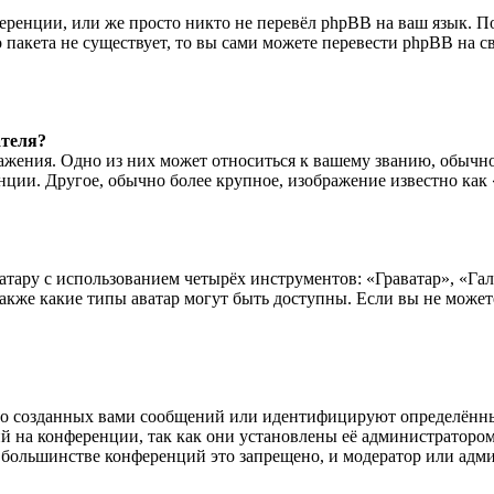
ренции, или же просто никто не перевёл phpBB на ваш язык. П
о пакета не существует, то вы сами можете перевести phpBB н
ателя?
ажения. Одно из них может относиться к вашему званию, обычно
нции. Другое, обычно более крупное, изображение известно как 
тару с использованием четырёх инструментов: «Граватар», «Гале
также какие типы аватар могут быть доступны. Если вы не может
о созданных вами сообщений или идентифицируют определённых
 на конференции, так как они установлены её администраторо
а большинстве конференций это запрещено, и модератор или адм