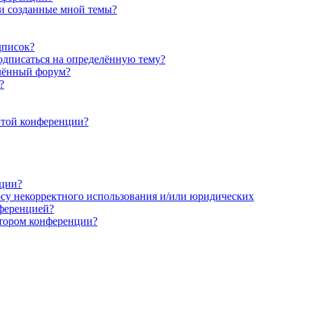
 и созданные мной темы?
дписок?
подписаться на определённую тему?
елённый форум?
?
этой конференции?
кции?
осу некорректного использования и/или юридических
нференцией?
атором конференции?