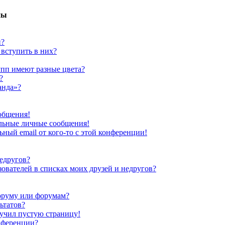
пы
й?
 вступить в них?
упп имеют разные цвета?
?
анда»?
общения!
льные личные сообщения!
ный email от кого-то с этой конференции!
недругов?
зователей в списках моих друзей и недругов?
оруму или форумам?
ьтатов?
лучил пустую страницу!
нференции?