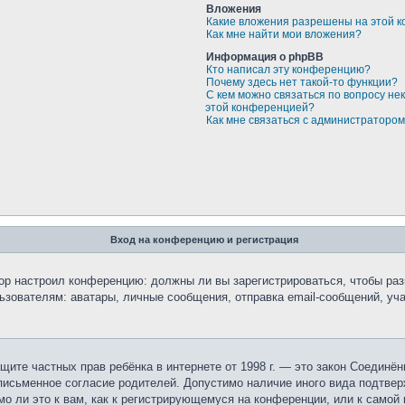
Вложения
Какие вложения разрешены на этой 
Как мне найти мои вложения?
Информация о phpBB
Кто написал эту конференцию?
Почему здесь нет такой-то функции?
С кем можно связаться по вопросу не
этой конференцией?
Как мне связаться с администраторо
Вход на конференцию и регистрация
атор настроил конференцию: должны ли вы зарегистрироваться, чтобы ра
вателям: аватары, личные сообщения, отправка email-сообщений, участи
 о защите частных прав ребёнка в интернете от 1998 г. — это закон Соеди
исьменное согласие родителей. Допустимо наличие иного вида подтвер
о ли это к вам, как к регистрирующемуся на конференции, или к самой