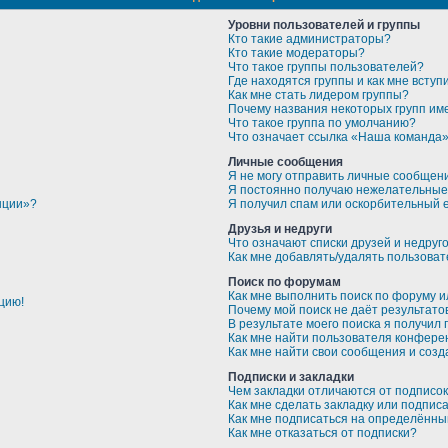
Уровни пользователей и группы
Кто такие администраторы?
Кто такие модераторы?
Что такое группы пользователей?
Где находятся группы и как мне вступи
Как мне стать лидером группы?
Почему названия некоторых групп им
Что такое группа по умолчанию?
Что означает ссылка «Наша команда
Личные сообщения
Я не могу отправить личные сообщен
Я постоянно получаю нежелательные
нции»?
Я получил спам или оскорбительный em
Друзья и недруги
Что означают списки друзей и недруг
Как мне добавлять/удалять пользоват
Поиск по форумам
Как мне выполнить поиск по форуму 
цию!
Почему мой поиск не даёт результато
В результате моего поиска я получил 
Как мне найти пользователя конфере
Как мне найти свои сообщения и соз
Подписки и закладки
Чем закладки отличаются от подписо
Как мне сделать закладку или подпис
Как мне подписаться на определённ
Как мне отказаться от подписки?