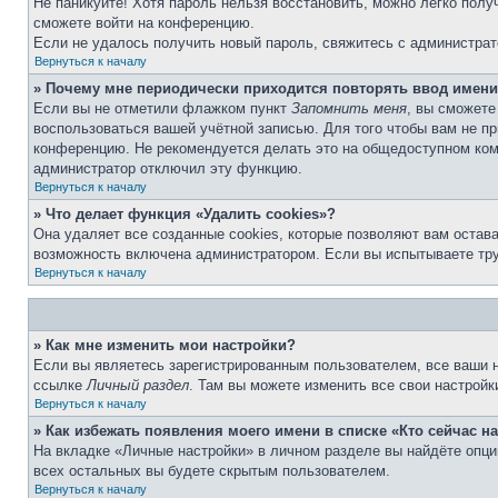
Не паникуйте! Хотя пароль нельзя восстановить, можно легко пол
сможете войти на конференцию.
Если не удалось получить новый пароль, свяжитесь с администра
Вернуться к началу
» Почему мне периодически приходится повторять ввод имени
Если вы не отметили флажком пункт
Запомнить меня
, вы сможете
воспользоваться вашей учётной записью. Для того чтобы вам не п
конференцию. Не рекомендуется делать это на общедоступном компь
администратор отключил эту функцию.
Вернуться к началу
» Что делает функция «Удалить cookies»?
Она удаляет все созданные cookies, которые позволяют вам остав
возможность включена администратором. Если вы испытываете тру
Вернуться к началу
» Как мне изменить мои настройки?
Если вы являетесь зарегистрированным пользователем, все ваши н
ссылке
Личный раздел
. Там вы можете изменить все свои настройк
Вернуться к началу
» Как избежать появления моего имени в списке «Кто сейчас 
На вкладке «Личные настройки» в личном разделе вы найдёте опц
всех остальных вы будете скрытым пользователем.
Вернуться к началу