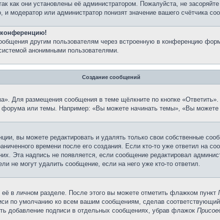
так как они установлены её администратором. Пожалуйста, не засоряйт
, и модератор или администратор понизят значение вашего счётчика со
а конференцию!
сообщения другим пользователям через встроенную в конференцию форм
 системой анонимными пользователями.
Создание сообщений
а». Для размещения сообщения в теме щёлкните по кнопке «Ответить». 
 форума или темы. Например: «Вы можете начинать темы», «Вы можете 
ции, вы можете редактировать и удалять только свои собственные сооб
аниченного времени после его создания. Если кто-то уже ответил на со
 них. Эта надпись не появляется, если сообщение редактировал админис
ли не могут удалить сообщение, если на него уже кто-то ответил.
 её в личном разделе. После этого вы можете отметить флажком пункт
писи по умолчанию ко всем вашим сообщениям, сделав соответствующий
нить добавление подписи в отдельных сообщениях, убрав флажок
Присое