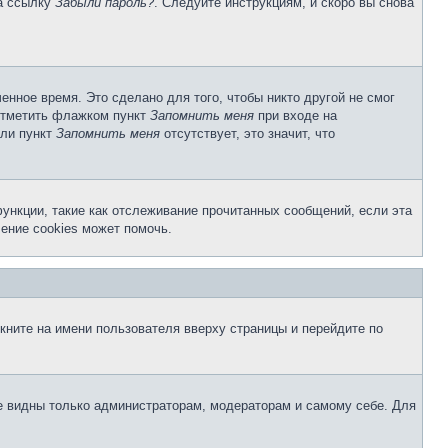
на ссылку
Забыли пароль?
. Следуйте инструкциям, и скоро вы снова
енное время. Это сделано для того, чтобы никто другой не смог
 отметить флажком пункт
Запомнить меня
при входе на
сли пункт
Запомнить меня
отсутствует, это значит, что
ункции, такие как отслеживание прочитанных сообщений, если эта
ение cookies может помочь.
кните на имени пользователя вверху страницы и перейдите по
те видны только администраторам, модераторам и самому себе. Для