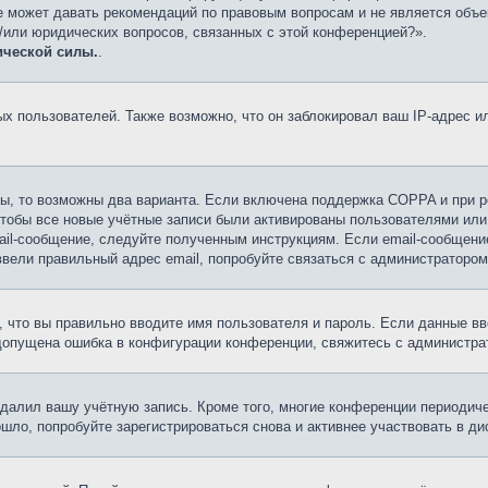
е может давать рекомендаций по правовым вопросам и не является объе
и/или юридических вопросов, связанных с этой конференцией?».
ической силы.
.
 пользователей. Также возможно, что он заблокировал ваш IP-адрес ил
ы, то возможны два варианта. Если включена поддержка COPPA и при ре
чтобы все новые учётные записи были активированы пользователями или
ail-сообщение, следуйте полученным инструкциям. Если email-сообщение
ввели правильный адрес email, попробуйте связаться с администратором
 что вы правильно вводите имя пользователя и пароль. Если данные вв
 допущена ошибка в конфигурации конференции, свяжитесь с администра
удалил вашу учётную запись. Кроме того, многие конференции периоди
ло, попробуйте зарегистрироваться снова и активнее участвовать в ди