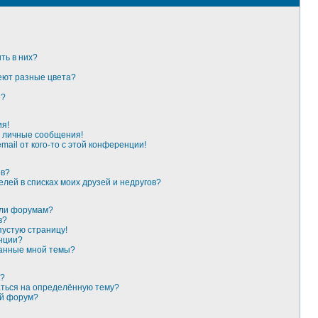
ть в них?
еют разные цвета?
»?
ия!
 личные сообщения!
ail от кого-то с этой конференции!
ов?
елей в списках моих друзей и недругов?
или форумам?
в?
пустую страницу!
нции?
данные мной темы?
к?
аться на определённую тему?
ый форум?