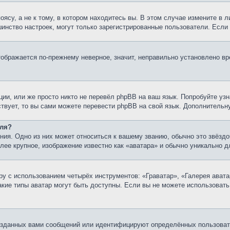
су, а не к тому, в котором находитесь вы. В этом случае измените в ли
льшинство настроек, могут только зарегистрированные пользователи. Есл
тображается по-прежнему неверное, значит, неправильно установлено в
ии, или же просто никто не перевёл phpBB на ваш язык. Попробуйте узн
ествует, то вы сами можете перевести phpBB на свой язык. Дополнител
еля?
ия. Одно из них может относиться к вашему званию, обычно это звёздо
олее крупное, изображение известно как «аватара» и обычно уникально д
у с использованием четырёх инструментов: «Граватар», «Галерея авата
какие типы аватар могут быть доступны. Если вы не можете использоват
озданных вами сообщений или идентифицируют определённых пользовате