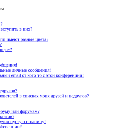
пы
й?
 вступить в них?
упп имеют разные цвета?
?
анда»?
общения!
льные личные сообщения!
ный email от кого-то с этой конференции!
недругов?
зователей в списках моих друзей и недругов?
оруму или форумам?
ьтатов?
лучил пустую страницу!
нференции?