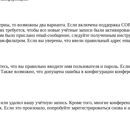
верны, то возможны два варианта. Если включена поддержка COPP
 требуется, чтобы все новые учётные записи были активирован
ам было прислано email-сообщение, следуйте полученным инстру
ам-фильтром. Если вы уверены, что ввели правильный адрес emai
есь, что вы правильно вводите имя пользователя и пароль. Есл
. Также возможно, что допущена ошибка в конфигурации конфер
или удалил вашу учётную запись. Кроме того, многие конферен
 Если это произошло, попробуйте зарегистрироваться снова и ак