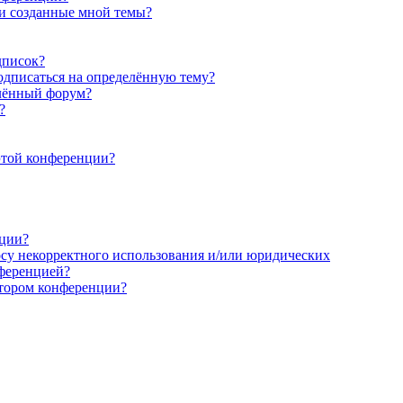
 и созданные мной темы?
дписок?
подписаться на определённую тему?
елённый форум?
?
этой конференции?
кции?
осу некорректного использования и/или юридических
нференцией?
атором конференции?