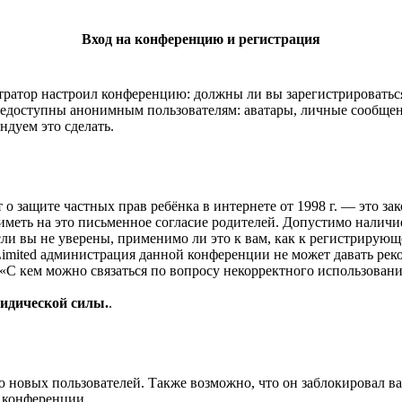
Вход на конференцию и регистрация
истратор настроил конференцию: должны ли вы зарегистрироватьс
едоступны анонимным пользователям: аватары, личные сообщения,
ндуем это сделать.
 Акт о защите частных прав ребёнка в интернете от 1998 г. — эт
меть на это письменное согласие родителей. Допустимо наличи
и вы не уверены, применимо ли это к вам, как к регистрирующ
imited администрация данной конференции не может давать рек
«С кем можно связаться по вопросу некорректного использовани
ридической силы.
.
овых пользователей. Также возможно, что он заблокировал ваш
 конференции.