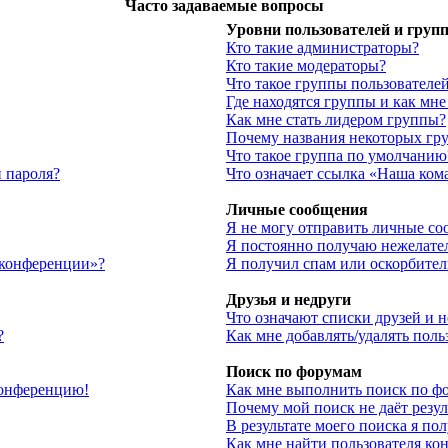
Часто задаваемые вопросы
Уровни пользователей и груп
Кто такие администраторы?
Кто такие модераторы?
Что такое группы пользователе
Где находятся группы и как мне
Как мне стать лидером группы?
Почему названия некоторых гр
Что такое группа по умолчанию
 пароля?
Что означает ссылка «Наша ком
Личные сообщения
Я не могу отправить личные со
Я постоянно получаю нежелате
 конференции»?
Я получил спам или оскорбитель
Друзья и недруги
Что означают списки друзей и 
?
Как мне добавлять/удалять поль
Поиск по форумам
 конференцию!
Как мне выполнить поиск по ф
Почему мой поиск не даёт резул
В результате моего поиска я по
Как мне найти пользователя ко