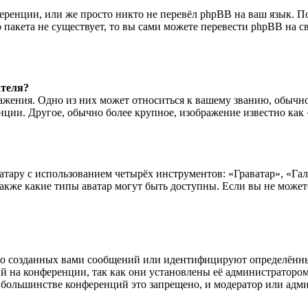
ренции, или же просто никто не перевёл phpBB на ваш язык. П
о пакета не существует, то вы сами можете перевести phpBB н
ателя?
ажения. Одно из них может относиться к вашему званию, обычно
нции. Другое, обычно более крупное, изображение известно как 
тару с использованием четырёх инструментов: «Граватар», «Гале
также какие типы аватар могут быть доступны. Если вы не может
о созданных вами сообщений или идентифицируют определённых
 на конференции, так как они установлены её администраторо
а большинстве конференций это запрещено, и модератор или адм