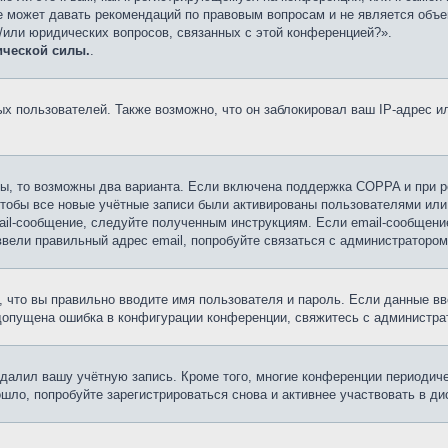
е может давать рекомендаций по правовым вопросам и не является объе
и/или юридических вопросов, связанных с этой конференцией?».
ической силы.
.
 пользователей. Также возможно, что он заблокировал ваш IP-адрес ил
ы, то возможны два варианта. Если включена поддержка COPPA и при ре
чтобы все новые учётные записи были активированы пользователями или
ail-сообщение, следуйте полученным инструкциям. Если email-сообщение
ввели правильный адрес email, попробуйте связаться с администратором
 что вы правильно вводите имя пользователя и пароль. Если данные вв
 допущена ошибка в конфигурации конференции, свяжитесь с администра
удалил вашу учётную запись. Кроме того, многие конференции периоди
ло, попробуйте зарегистрироваться снова и активнее участвовать в ди