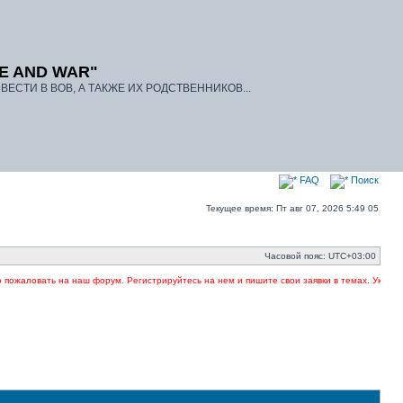
E AND WAR"
ЕСТИ В ВОВ, А ТАКЖЕ ИХ РОДСТВЕННИКОВ...
FAQ
Поиск
Текущее время: Пт авг 07, 2026 5:49 05
Часовой пояс:
UTC+03:00
на наш форум. Регистрируйтесь на нем и пишите свои заявки в темах. Указывайте в загол