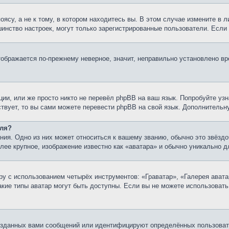
су, а не к тому, в котором находитесь вы. В этом случае измените в ли
льшинство настроек, могут только зарегистрированные пользователи. Есл
тображается по-прежнему неверное, значит, неправильно установлено в
ии, или же просто никто не перевёл phpBB на ваш язык. Попробуйте узн
ествует, то вы сами можете перевести phpBB на свой язык. Дополнител
еля?
ия. Одно из них может относиться к вашему званию, обычно это звёздо
олее крупное, изображение известно как «аватара» и обычно уникально д
у с использованием четырёх инструментов: «Граватар», «Галерея авата
какие типы аватар могут быть доступны. Если вы не можете использоват
озданных вами сообщений или идентифицируют определённых пользовате