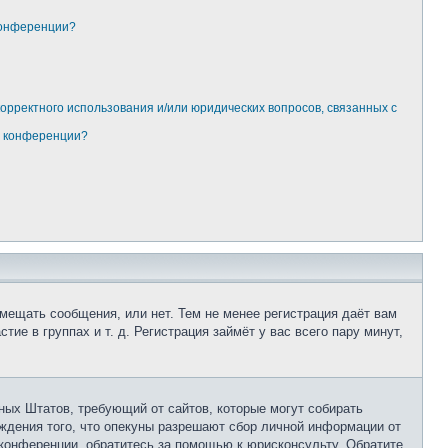
конференции?
корректного использования и/или юридических вопросов, связанных с
м конференции?
змещать сообщения, или нет. Тем не менее регистрация даёт вам
е в группах и т. д. Регистрация займёт у вас всего пару минут,
нённых Штатов, требующий от сайтов, которые могут собирать
ждения того, что опекуны разрешают сбор личной информации от
 конференции, обратитесь за помощью к юрисконсульту. Обратите