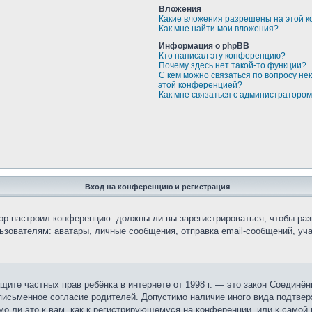
Вложения
Какие вложения разрешены на этой 
Как мне найти мои вложения?
Информация о phpBB
Кто написал эту конференцию?
Почему здесь нет такой-то функции?
С кем можно связаться по вопросу не
этой конференцией?
Как мне связаться с администраторо
Вход на конференцию и регистрация
атор настроил конференцию: должны ли вы зарегистрироваться, чтобы ра
вателям: аватары, личные сообщения, отправка email-сообщений, участи
 о защите частных прав ребёнка в интернете от 1998 г. — это закон Соеди
исьменное согласие родителей. Допустимо наличие иного вида подтвер
о ли это к вам, как к регистрирующемуся на конференции, или к самой