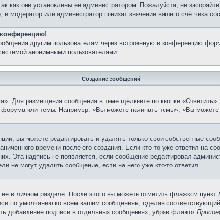
так как они установлены её администратором. Пожалуйста, не засоряйт
, и модератор или администратор понизят значение вашего счётчика со
а конференцию!
сообщения другим пользователям через встроенную в конференцию форм
 системой анонимными пользователями.
Создание сообщений
а». Для размещения сообщения в теме щёлкните по кнопке «Ответить». 
 форума или темы. Например: «Вы можете начинать темы», «Вы можете 
ции, вы можете редактировать и удалять только свои собственные сооб
аниченного времени после его создания. Если кто-то уже ответил на со
 них. Эта надпись не появляется, если сообщение редактировал админис
ли не могут удалить сообщение, если на него уже кто-то ответил.
 её в личном разделе. После этого вы можете отметить флажком пункт
писи по умолчанию ко всем вашим сообщениям, сделав соответствующий
нить добавление подписи в отдельных сообщениях, убрав флажок
Присое