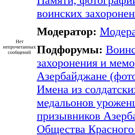
Памяти, фотографи
воинских захороне
Модератор:
Модер
Нет
Подфорумы:
Воин
непрочитанных
сообщений
захоронения и мем
Азербайджане (фот
Имена из солдатски
медальонов урожен
призывников Азерб
Общества Красного