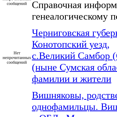
Справочная информ
сообщений
генеалогическому п
Черниговская губер
Конотопский уезд,
с.Великий Самбор 
Нет
непрочитанных
сообщений
(ныне Сумская обла
фамилии и жители
Вишняковы, родств
однофамильцы. Ви