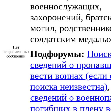
военнослужащих,
захоронений, братс
могил, родственник
солдатским медальо
Нет
Подфорумы:
Поис
непрочитанных
сообщений
сведений о пропавш
вести воинах (если 
поиска неизвестна)
сведений о военноп
погибших в плену 