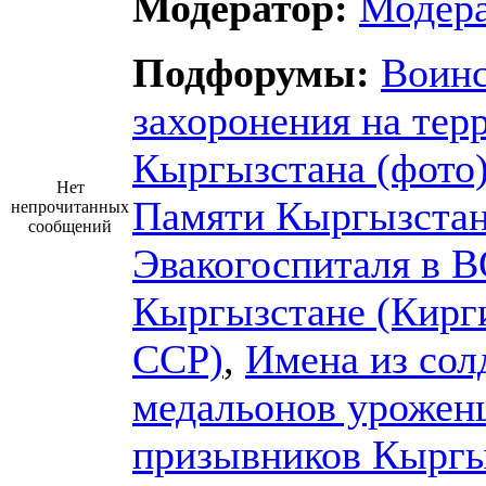
Модератор:
Модер
Подфорумы:
Воин
захоронения на тер
Кыргызстана (фото
Нет
Памяти Кыргызста
непрочитанных
сообщений
Эвакогоспиталя в 
Кыргызстане (Кирг
ССР)
,
Имена из сол
медальонов урожен
призывников Кыргы