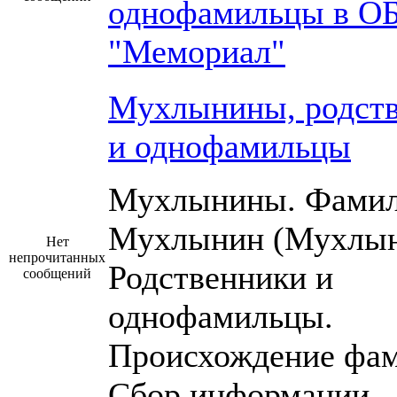
однофамильцы в О
"Мемориал"
Мухлынины, родст
и однофамильцы
Мухлынины. Фами
Мухлынин (Мухлын
Нет
непрочитанных
Родственники и
сообщений
однофамильцы.
Происхождение фам
Сбор информации.