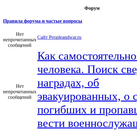
Форум
Правила форума и частые вопросы
Нет
Сайт Peopleandwar.ru
непрочитанных
сообщений
Как самостоятельно
человека. Поиск св
наградах, об
Нет
непрочитанных
эвакуированных, о 
сообщений
погибших и пропав
вести военнослужа