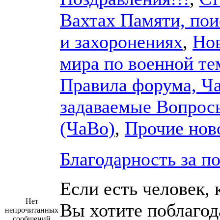
Вахтах Памяти, пои
и захоронениях
,
Но
мира по военной те
Правила форума, Ч
задаваемые Вопрос
(ЧаВо)
,
Прочие нов
Благодарность за п
Если есть человек, 
Нет
Вы хотите поблагод
непрочитанных
сообщений