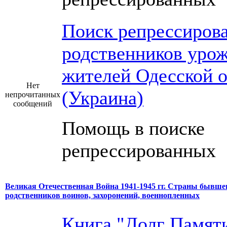
Поиск репрессиров
родственников урож
жителей Одесской о
Нет
(Украина)
непрочитанных
сообщений
Помощь в поиске
репрессированных
Великая Отечественная Война 1941-1945 гг. Страны бывше
родственников воинов, захоронений, военнопленных
Книга "Долг Памяти