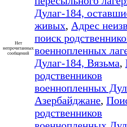
пересыльного лагер
Дулаг-184, оставши
живых
,
Адрес неизв
поиск родственнико
Нет
военнопленных лаг
непрочитанных
сообщений
Дулаг-184, Вязьма
,
родственников
военнопленных Дул
Азербайджане
,
Пои
родственников
военнопленных Дул