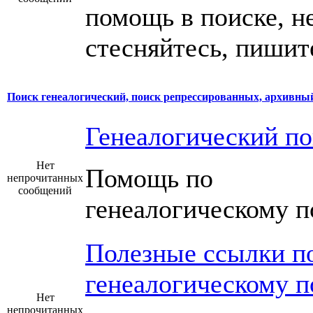
помощь в поиске, н
стесняйтесь, пишит
Поиск генеалогический, поиск репрессированных, архивный 
Генеалогический по
Нет
Помощь по
непрочитанных
сообщений
генеалогическому п
Полезные ссылки п
генеалогическому п
Нет
непрочитанных