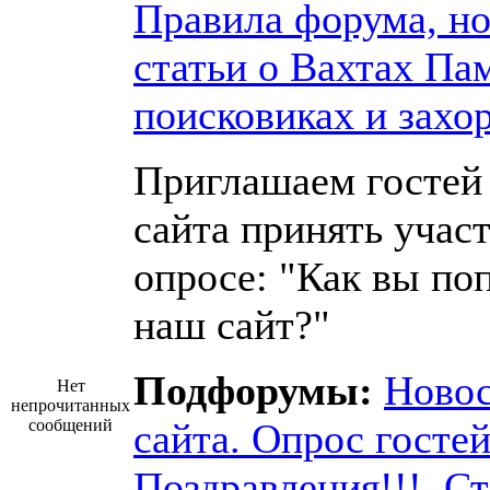
Правила форума, но
статьи о Вахтах Па
поисковиках и захо
Приглашаем гостей
сайта принять участ
опросе: "Как вы по
наш сайт?"
Подфорумы:
Ново
Нет
непрочитанных
сообщений
сайта. Опрос госте
Поздравления!!!
,
Ст