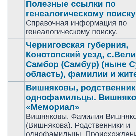
Полезные ссылки по
генеалогическому поиску
Справочная информация по
Нет
непрочитанных
генеалогическому поиску.
сообщений
Черниговская губерния,
Конотопский уезд, с.Вел
Самбор (Самбур) (ныне 
Нет
непрочитанных
область), фамилии и жит
сообщений
Вишняковы, родственник
однофамильцы. Вишняко
«Мемориал»
Вишняковы. Фамилия Вишняк
Нет
(Вишнякова). Родственники и
непрочитанных
сообщений
однофамильцы. Происхожден