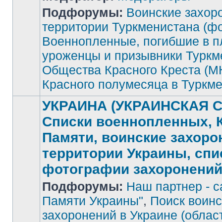
Подфорумы:
Воинские захор
Нет
непрочитанных
территории Туркменистана (фо
сообщений
Военнопленные, погибшие в п
уроженцы и призывники Туркм
Общества Красного Креста (М
Красного полумесяца в Туркм
УКРАИНА (УКРАИНСКАЯ С
Списки военнопленных, 
Памяти, воинские захоро
территории Украины, спи
фотографии захоронени
Подфорумы:
Наш партнер - с
Памяти Украины"
,
Поиск воинс
захоронений в Украине (облас