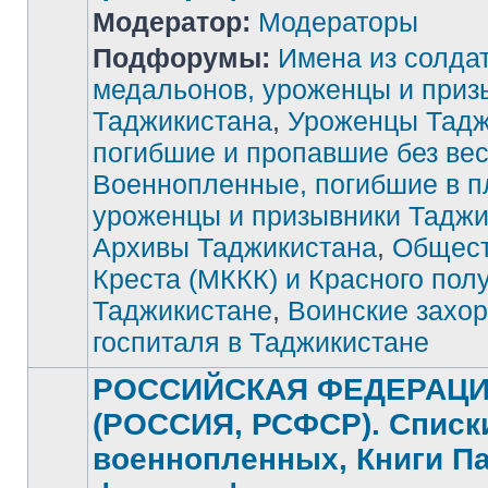
Модератор:
Модераторы
Подфорумы:
Имена из солда
медальонов, уроженцы и приз
Таджикистана
,
Уроженцы Тадж
Нет
непрочитанных
погибшие и пропавшие без ве
сообщений
Военнопленные, погибшие в п
уроженцы и призывники Таджи
Архивы Таджикистана
,
Общест
Креста (МККК) и Красного пол
Таджикистане
,
Воинские захор
госпиталя в Таджикистане
РОССИЙСКАЯ ФЕДЕРАЦ
(РОССИЯ, РСФСР). Списк
военнопленных, Книги П