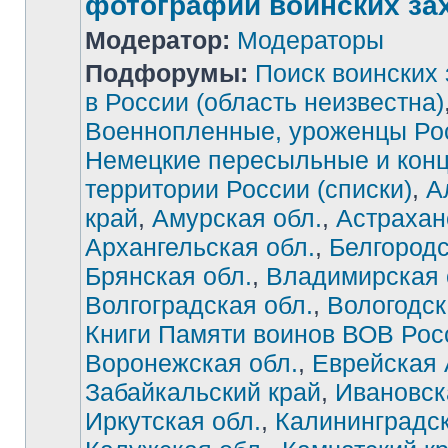
фотографии воинских за
Модератор:
Модераторы
Подфорумы:
Поиск воинских
в России (область неизвестна)
Военнопленные, уроженцы Ро
Немецкие пересыльные и конц
территории России (списки)
,
А
край
,
Амурская обл.
,
Астрахан
Архангельская обл.
,
Белгородс
Брянская обл.
,
Владимирская 
Волгоградская обл.
,
Вологодск
Книги Памяти воинов ВОВ Рос
Воронежская обл.
,
Еврейская
Забайкальский край
,
Ивановск
Иркутская обл.
,
Калининградск