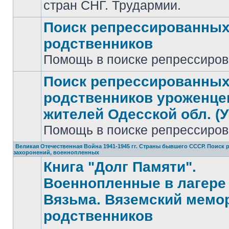
стран СНГ. Трудармии.
Поиск репрессированны
родственников
Нет
Помощь в поиске репрессиро
непрочитанных
сообщений
Поиск репрессированны
родственников уроженце
жителей Одесской обл. (У
Нет
непрочитанных
Помощь в поиске репрессиро
сообщений
Великая Отечественная Война 1941-1945 гг. Страны бывшего СССР. Поиск
захоронений, военнопленных
Книга "Долг Памяти".
Военнопленные в лагере 
Вязьма. Вяземский мемо
родственников