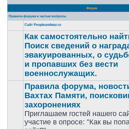
Форум
Правила форума и частые вопросы
Сайт Peopleandwar.ru
Нет
непрочитанных
Как самостоятельно найт
сообщений
Поиск сведений о награда
эвакуированных, о судьб
Нет
и пропавших без вести
непрочитанных
сообщений
военнослужащих.
Правила форума, новости
Вахтах Памяти, поискови
захоронениях
Приглашаем гостей нашего са
участие в опросе: "Как вы поп