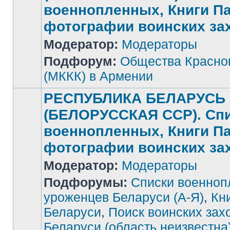
военнопленных, Книги П
фотографии воинских за
Нет
Модератор:
Модераторы
непрочитанных
сообщений
Подфорум:
Общества Красног
(МККК) в Армении
РЕСПУБЛИКА БЕЛАРУСЬ
(БЕЛОРУССКАЯ ССР). Сп
военнопленных, Книги П
фотографии воинских за
Модератор:
Модераторы
Подфорумы:
Списки военноп
уроженцев Беларуси (А-Я)
,
Кн
Беларуси
,
Поиск воинских зах
Беларуси (область неизвестна