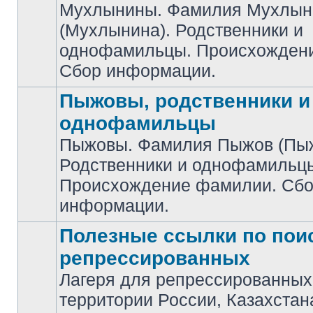
Мухлынины. Фамилия Мухлын
(Мухлынина). Родственники и
Нет
непрочитанных
однофамильцы. Происхожден
сообщений
Сбор информации.
Пыжовы, родственники и
однофамильцы
Пыжовы. Фамилия Пыжов (Пыж
Родственники и однофамильц
Нет
непрочитанных
Происхождение фамилии. Сб
сообщений
информации.
Полезные ссылки по пои
репрессированных
Лагеря для репрессированных
Нет
территории России, Казахстан
непрочитанных
сообщений