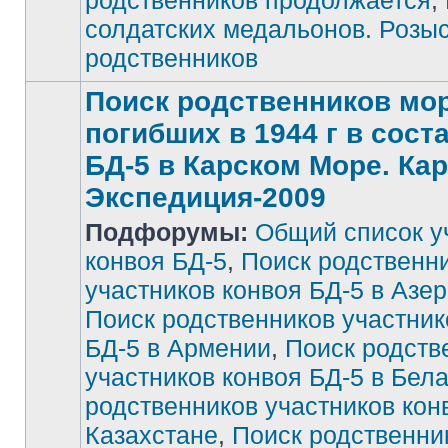
родственников продолжается
,
солдатских медальонов. Розы
родственников
Поиск родственников мор
погибших в 1944 г в сост
БД-5 в Карском Море. Ка
Экспедиция-2009
Подфорумы:
Общий список у
конвоя БД-5
,
Поиск родственн
участников конвоя БД-5 в Азе
Поиск родственников участник
БД-5 в Армении
,
Поиск родств
участников конвоя БД-5 в Бел
родственников участников кон
Казахстане
,
Поиск родственни
Нет