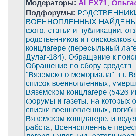
Модераторы:
ALEX71
,
Ольга
Подфорумы:
РОДСТВЕННИК
ВОЕННОПЛЕННЫХ НАЙДЕНЫ!
фото, статьи и публикации, от
родственников и поисковиков 
концлагере (пересыльный лаг
Дулаг-184)
,
Обращение к поис
Обращение по сбору средств 
"Вяземского мемориала" в г. В
список военнопленных, умерш
Вяземском концлагере (5426 и
форумы и газеты, на которых 
списки военнопленных, погиб
Вяземском концлагере, и веде
работа
,
Военнопленные перес