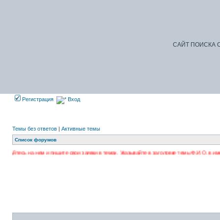
САЙТ ПОИСКА С
Регистрация
Вход
Темы без ответов
|
Активные темы
Список форумов
 и пишите свои заявки в темах. Указывайте в заголовке темы Ф.И.О. в именительном паде