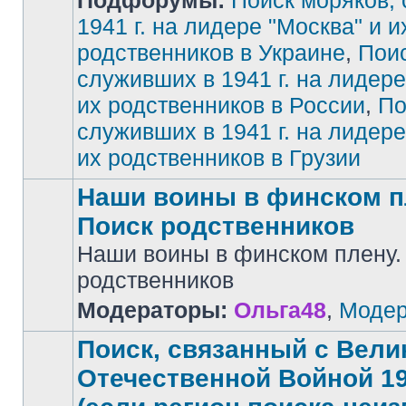
Подфорумы:
Поиск моряков,
1941 г. на лидере "Москва" и и
родственников в Украине
,
Поис
Нет
непрочитанных
сообщений
служивших в 1941 г. на лидере
их родственников в России
,
По
служивших в 1941 г. на лидере
их родственников в Грузии
Наши воины в финском п
Поиск родственников
Наши воины в финском плену.
Нет
родственников
непрочитанных
сообщений
Модераторы:
Ольга48
,
Модер
Поиск, связанный с Вели
Отечественной Войной 194