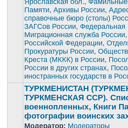
Ярославская обл.
,
Фамильные
Памяти
,
Архивы России
,
Адре
справочные бюро (столы) Рос
ЗАГСов России
,
Федеральная
Миграционная служба России
Российской Федерации
,
Отдел
Прокуратуры России
,
Обществ
Креста (МККК) в России
,
Посо
России в других странах
,
Посо
иностранных государств в Рос
ТУРКМЕНИСТАН (ТУРКМЕ
ТУРКМЕНСКАЯ ССР). Спи
военнопленных, Книги П
фотографии воинских за
Модератор:
Модераторы