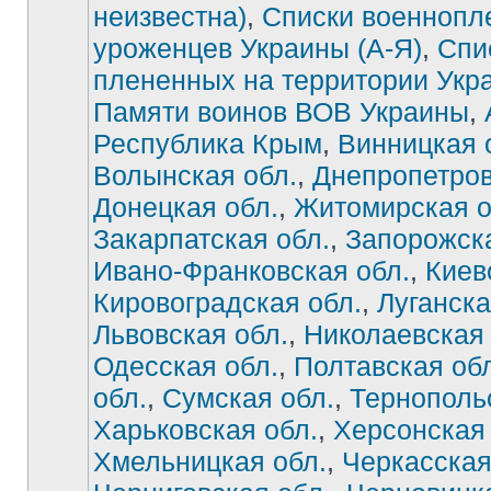
неизвестна)
,
Списки военнопл
уроженцев Украины (А-Я)
,
Спи
плененных на территории Укр
Памяти воинов ВОВ Украины
,
Республика Крым
,
Винницкая 
Волынская обл.
,
Днепропетров
Донецкая обл.
,
Житомирская о
Закарпатская обл.
,
Запорожска
Ивано-Франковская обл.
,
Киев
Нет
непрочитанных
сообщений
Кировоградская обл.
,
Луганска
Львовская обл.
,
Николаевская 
Одесская обл.
,
Полтавская об
обл.
,
Сумская обл.
,
Тернополь
Харьковская обл.
,
Херсонская 
Хмельницкая обл.
,
Черкасская