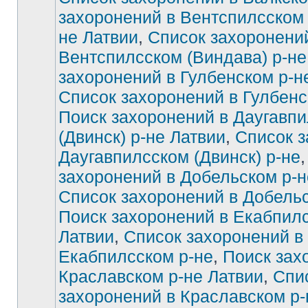
захоронений в Вентспилсском 
не Латвии
,
Список захоронени
Вентспилсском (Виндава) р-не
захоронений в Гулбенском р-н
Список захоронений в Гулбенс
Поиск захоронений в Даугавп
(Двинск) р-не Латвии
,
Список з
Даугавпилсском (Двинск) р-не
захоронений в Добельском р-н
Список захоронений в Добельс
Поиск захоронений в Екабпилс
Латвии
,
Список захоронений в
Екабпилсском р-не
,
Поиск зах
Краславском р-не Латвии
,
Спи
захоронений в Краславском р-