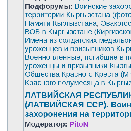
Подфорумы:
Воинские захор
территории Кыргызстана (фото
Памяти Кыргызстана
,
Эвакого
Нет
непрочитанных
сообщений
ВОВ в Кыргызстане (Киргизск
Имена из солдатских медальо
уроженцев и призывников Кыр
Военнопленные, погибшие в п
уроженцы и призывники Кыргы
Общества Красного Креста (М
Красного полумесяца в Кыргы
ЛАТВИЙСКАЯ РЕСПУБЛИ
(ЛАТВИЙСКАЯ ССР). Воин
захоронения на территор
Модератор:
PitoN