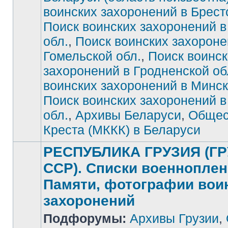
воинских захоронений в Брест
Нет
непрочитанных
сообщений
Поиск воинских захоронений в
обл.
,
Поиск воинских захороне
Гомельской обл.
,
Поиск воинск
захоронений в Гродненской об
воинских захоронений в Минск
Поиск воинских захоронений 
обл.
,
Архивы Беларуси
,
Общес
Креста (МККК) в Беларуси
РЕСПУБЛИКА ГРУЗИЯ (Г
ССР). Списки военноплен
Памяти, фотографии вои
захоронений
Нет
Подфорумы:
Архивы Грузии
,
непрочитанных
сообщений