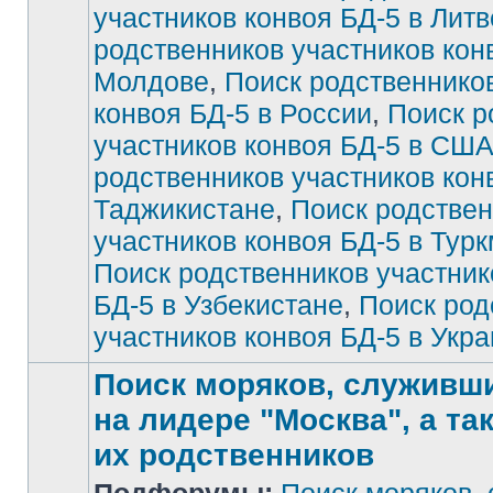
участников конвоя БД-5 в Литв
непрочитанных
сообщений
родственников участников кон
Молдове
,
Поиск родственнико
конвоя БД-5 в России
,
Поиск р
участников конвоя БД-5 в СШ
родственников участников кон
Таджикистане
,
Поиск родстве
участников конвоя БД-5 в Тур
Поиск родственников участник
БД-5 в Узбекистане
,
Поиск род
участников конвоя БД-5 в Укр
Поиск моряков, служивших
на лидере "Москва", а та
их родственников