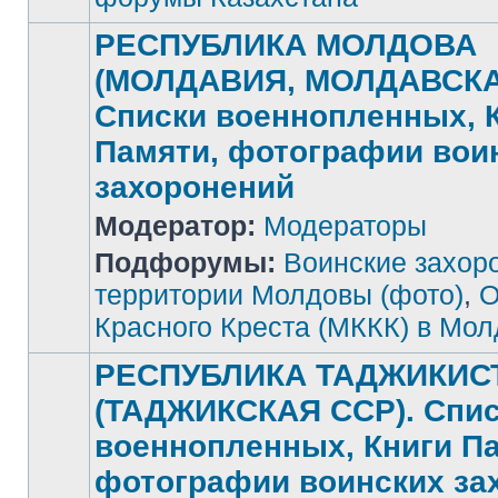
РЕСПУБЛИКА МОЛДОВА
(МОЛДАВИЯ, МОЛДАВСКА
Списки военнопленных, 
Памяти, фотографии вои
захоронений
Нет
Модератор:
Модераторы
непрочитанных
сообщений
Подфорумы:
Воинские захор
территории Молдовы (фото)
,
О
Красного Креста (МККК) в Мо
РЕСПУБЛИКА ТАДЖИКИС
(ТАДЖИКСКАЯ ССР). Спи
военнопленных, Книги П
фотографии воинских за