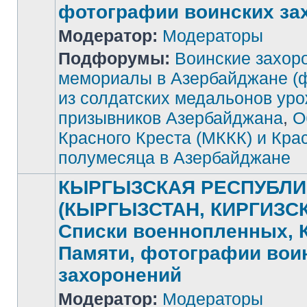
фотографии воинских за
Модератор:
Модераторы
Подфорумы:
Воинские захор
Нет
непрочитанных
мемориалы в Азербайджане (
сообщений
из солдатских медальонов ур
призывников Азербайджана
,
О
Красного Креста (МККК) и Кра
полумесяца в Азербайджане
КЫРГЫЗСКАЯ РЕСПУБЛИ
(КЫРГЫЗСТАН, КИРГИЗСК
Списки военнопленных, 
Памяти, фотографии вои
захоронений
Модератор:
Модераторы