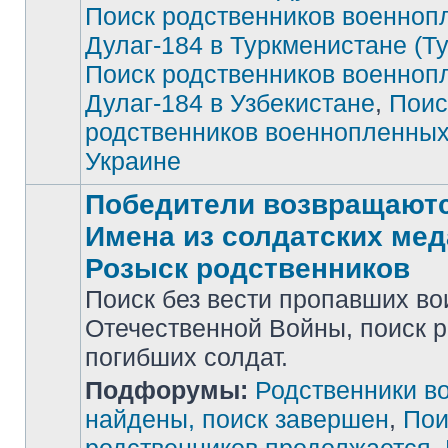
Поиск родственников военноп
Дулаг-184 в Туркменистане (Т
Поиск родственников военноп
Дулаг-184 в Узбекистане
,
Поис
родственников военнопленных
Украине
Победители возвращаютс
Имена из солдатских мед
Розыск родственников
Поиск без вести пропавших во
Отечественной Войны, поиск 
погибших солдат.
Нет
Подфорумы:
Родственники в
непрочитанных
сообщений
найдены, поиск завершен
,
Пои