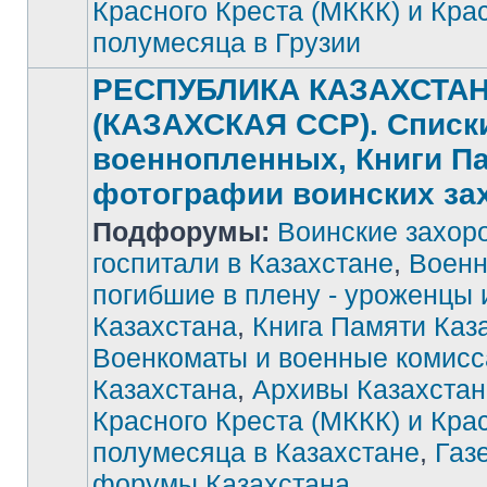
Красного Креста (МККК) и Кра
полумесяца в Грузии
РЕСПУБЛИКА КАЗАХСТА
(КАЗАХСКАЯ ССР). Списк
военнопленных, Книги П
фотографии воинских за
Подфорумы:
Воинские захор
госпитали в Казахстане
,
Военн
погибшие в плену - уроженцы 
Нет
Казахстана
,
Книга Памяти Каз
непрочитанных
сообщений
Военкоматы и военные комис
Казахстана
,
Архивы Казахстан
Красного Креста (МККК) и Кра
полумесяца в Казахстане
,
Газ
форумы Казахстана