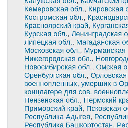
Калужская обл.
,
Камчатский к
Кемеровская обл.
,
Кировская 
Костромская обл.
,
Краснодарс
Красноярский край
,
Курганская
Курская обл.
,
Ленинградская о
Липецкая обл.
,
Магаданская о
Московская обл.
,
Мурманская 
Нижегородская обл.
,
Новгород
Новосибирская обл.
,
Омская о
Оренбургская обл.
,
Орловская 
военнопленных, умерших в О
концлагере для сов. военноп
Нет
непрочитанных
Пензенская обл.
,
Пермский кр
сообщений
Приморский край
,
Псковская о
Республика Адыгея
,
Республи
Республика Башкортостан
,
Ре