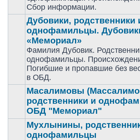
Сбор информации.
Дубовики, родственники 
однофамильцы. Дубовик
«Мемориал»
Фамилия Дубовик. Родственни
Нет
однофамильцы. Происхожден
непрочитанных
сообщений
Погибшие и пропавшие без ве
в ОБД.
Масалимовы (Массалимо
родственники и однофа
Нет
ОБД "Мемориал"
непрочитанных
сообщений
Мухлынины, родственник
однофамильцы