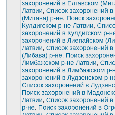
захоронений в Елгавском (Мит
Латвии
,
Список захоронений в
Нет
непрочитанных
сообщений
(Митава) р-не
,
Поиск захороне
Кулдигском р-не Латвии
,
Списо
захоронений в Кулдигском р-н
захоронений в Лиепайском (Ли
Латвии
,
Список захоронений в
(Либава) р-не
,
Поиск захороне
Лимбажском р-не Латвии
,
Спис
захоронений в Лимбажском р-
захоронений в Лудзенском р-н
Список захоронений в Лудзенс
Поиск захоронений в Мадонск
Латвии
,
Список захоронений в
р-не
,
Поиск захоронений в Огр
Латвии
,
Список захоронений в 