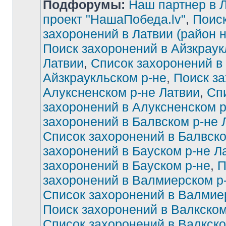
Подфорумы:
Наш партнер в Л
проект "НашаПобеда.lv"
,
Поиск
захоронений в Латвии (район 
Поиск захоронений в Айзкраук
Латвии
,
Список захоронений в
Айзкраукльском р-не
,
Поиск за
Алуксненском р-не Латвии
,
Сп
захоронений в Алуксненском р
захоронений в Балвском р-не 
Список захоронений в Балвско
захоронений в Бауском р-не Л
захоронений в Бауском р-не
,
П
захоронений в Валмиерском р
Список захоронений в Валмие
Поиск захоронений в Валкском
Список захоронений в Валкско