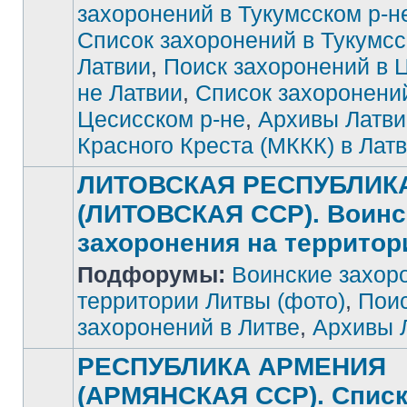
захоронений в Тукумсском р-н
Список захоронений в Тукумсс
Латвии
,
Поиск захоронений в 
не Латвии
,
Список захоронени
Цесисском р-не
,
Архивы Латви
Красного Креста (МККК) в Лат
ЛИТОВСКАЯ РЕСПУБЛИК
(ЛИТОВСКАЯ ССР). Воинс
захоронения на террито
Подфорумы:
Воинские захор
Нет
непрочитанных
сообщений
территории Литвы (фото)
,
Поис
захоронений в Литве
,
Архивы 
РЕСПУБЛИКА АРМЕНИЯ
(АРМЯНСКАЯ ССР). Спис