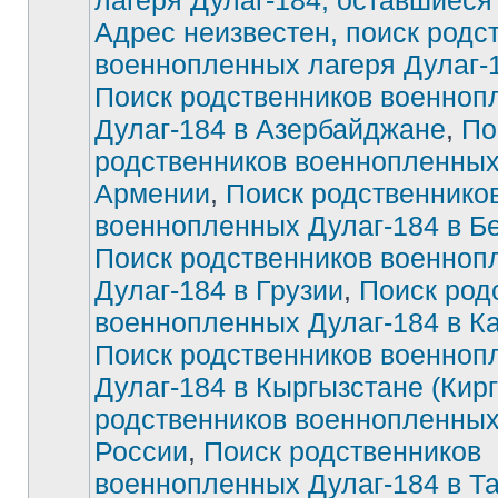
лагеря Дулаг-184, оставшиеся
Адрес неизвестен, поиск родс
Нет
непрочитанных
военнопленных лагеря Дулаг-
сообщений
Поиск родственников военноп
Дулаг-184 в Азербайджане
,
По
родственников военнопленных
Армении
,
Поиск родственнико
военнопленных Дулаг-184 в Б
Поиск родственников военноп
Дулаг-184 в Грузии
,
Поиск род
военнопленных Дулаг-184 в К
Поиск родственников военноп
Дулаг-184 в Кыргызстане (Кирг
родственников военнопленных
России
,
Поиск родственников
военнопленных Дулаг-184 в Т