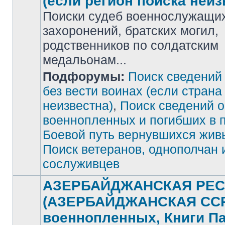
(если регион поиска неиз
Поиски судеб военнослужащих
захоронений, братских могил,
родственников по солдатским
медальонам...
Подфорумы:
Поиск сведений
Нет
непрочитанных
сообщений
без вести воинах (если страна
неизвестна)
,
Поиск сведений о
военнопленных и погибших в 
Боевой путь вернувшихся жив
Поиск ветеранов, однополчан 
сослуживцев
АЗЕРБАЙДЖАНСКАЯ РЕС
(АЗЕРБАЙДЖАНСКАЯ ССР)
военнопленных, Книги П