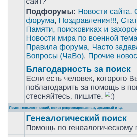
сайт?"
Подфорумы:
Новости сайта. 
Нет
непрочитанных
сообщений
форума
,
Поздравления!!!
,
Стат
Памяти, поисковиках и захоро
Новости мира по военной тема
Правила форума, Часто зада
Вопросы (ЧаВо)
,
Прочие новос
Благодарность за поиск
Если есть человек, которого В
поблагодарить за помощь в по
Нет
непрочитанных
стесняйтесь, пишите.
сообщений
Поиск генеалогический, поиск репрессированных, архивный и т.д.
Генеалогический поиск
Помощь по генеалогическому п
Нет
непрочитанных
сообщений