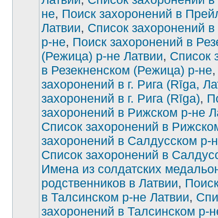
не
,
Поиск захоронений в Прей
Латвии
,
Список захоронений в
р-не
,
Поиск захоронений в Рез
(Режица) р-не Латвии
,
Список 
в Резекненском (Режица) р-не
захоронений в г. Рига (Rīga, Ла
захоронений в г. Рига (Rīga)
,
П
захоронений в Рижском р-не Л
Список захоронений в Рижско
захоронений в Салдусском р-н
Список захоронений в Салдус
Имена из солдатских медальон
родственников в Латвии
,
Поиск
в Талсинском р-не Латвии
,
Спи
захоронений в Талсинском р-н