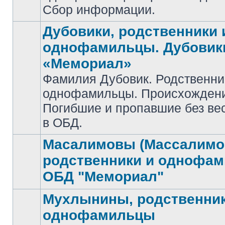
Сбор информации.
Дубовики, родственники 
однофамильцы. Дубовик
«Мемориал»
Фамилия Дубовик. Родственни
Нет
однофамильцы. Происхожден
непрочитанных
сообщений
Погибшие и пропавшие без ве
в ОБД.
Масалимовы (Массалимо
родственники и однофа
Нет
ОБД "Мемориал"
непрочитанных
сообщений
Мухлынины, родственник
однофамильцы