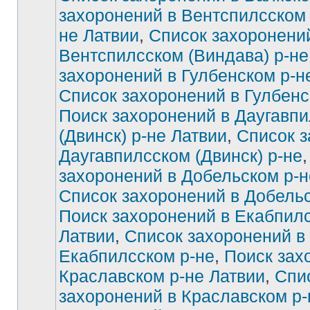
захоронений в Вентспилсском 
не Латвии
,
Список захоронени
Вентспилсском (Виндава) р-не
захоронений в Гулбенском р-н
Список захоронений в Гулбенс
Поиск захоронений в Даугавп
(Двинск) р-не Латвии
,
Список з
Даугавпилсском (Двинск) р-не
захоронений в Добельском р-н
Список захоронений в Добельс
Поиск захоронений в Екабпилс
Латвии
,
Список захоронений в
Екабпилсском р-не
,
Поиск зах
Краславском р-не Латвии
,
Спи
захоронений в Краславском р-