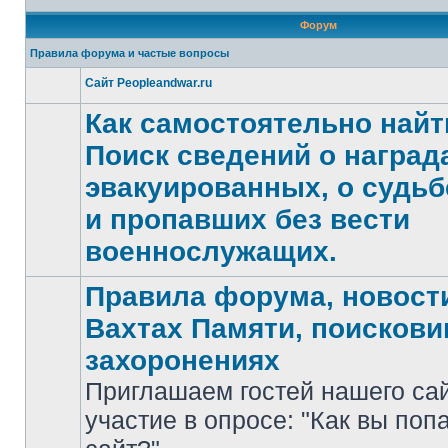
Форум
Правила форума и частые вопросы
Сайт Peopleandwar.ru
Нет
непрочитанных
Как самостоятельно найт
сообщений
Поиск сведений о награда
эвакуированных, о судьб
Нет
и пропавших без вести
непрочитанных
сообщений
военнослужащих.
Правила форума, новости
Вахтах Памяти, поискови
захоронениях
Приглашаем гостей нашего са
участие в опросе: "Как вы поп