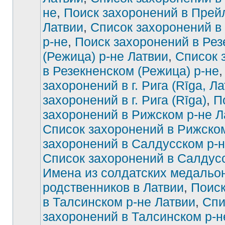
не
,
Поиск захоронений в Прей
Латвии
,
Список захоронений в
р-не
,
Поиск захоронений в Рез
(Режица) р-не Латвии
,
Список 
в Резекненском (Режица) р-не
захоронений в г. Рига (Rīga, Ла
захоронений в г. Рига (Rīga)
,
П
захоронений в Рижском р-не Л
Список захоронений в Рижско
захоронений в Салдусском р-н
Список захоронений в Салдус
Имена из солдатских медальон
родственников в Латвии
,
Поиск
в Талсинском р-не Латвии
,
Спи
захоронений в Талсинском р-н