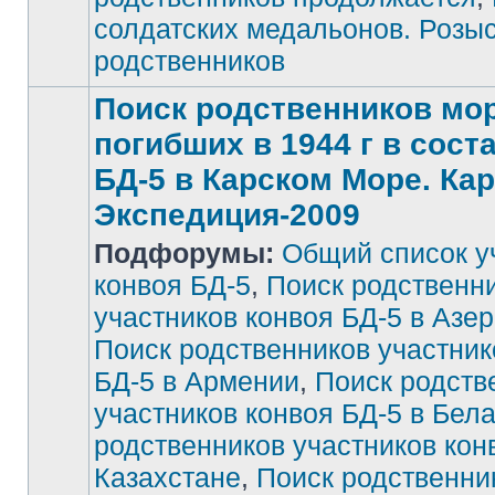
солдатских медальонов. Розы
родственников
Поиск родственников мор
погибших в 1944 г в сост
БД-5 в Карском Море. Ка
Экспедиция-2009
Подфорумы:
Общий список у
конвоя БД-5
,
Поиск родственн
участников конвоя БД-5 в Азе
Поиск родственников участник
БД-5 в Армении
,
Поиск родств
участников конвоя БД-5 в Бел
родственников участников кон
Казахстане
,
Поиск родственни
Нет