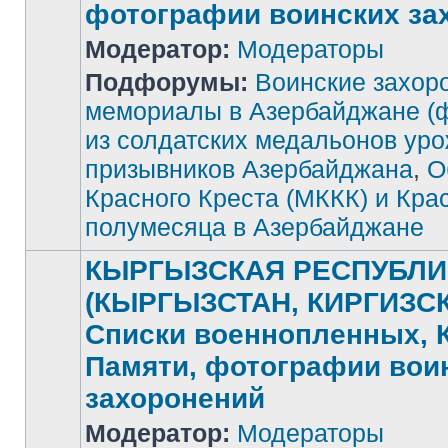
фотографии воинских за
Модератор:
Модераторы
Подфорумы:
Воинские захор
Нет
непрочитанных
мемориалы в Азербайджане (
сообщений
из солдатских медальонов ур
призывников Азербайджана
,
О
Красного Креста (МККК) и Кра
полумесяца в Азербайджане
КЫРГЫЗСКАЯ РЕСПУБЛИ
(КЫРГЫЗСТАН, КИРГИЗСК
Списки военнопленных, 
Памяти, фотографии вои
захоронений
Модератор:
Модераторы