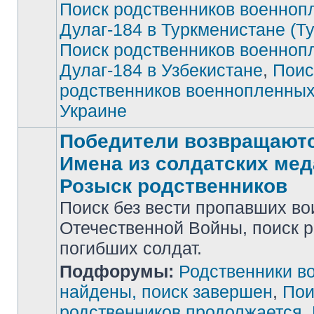
Поиск родственников военноп
Дулаг-184 в Туркменистане (Т
Поиск родственников военноп
Дулаг-184 в Узбекистане
,
Поис
родственников военнопленных
Украине
Победители возвращаютс
Имена из солдатских мед
Розыск родственников
Поиск без вести пропавших во
Отечественной Войны, поиск 
погибших солдат.
Нет
Подфорумы:
Родственники в
непрочитанных
сообщений
найдены, поиск завершен
,
Пои
родственников продолжается
,