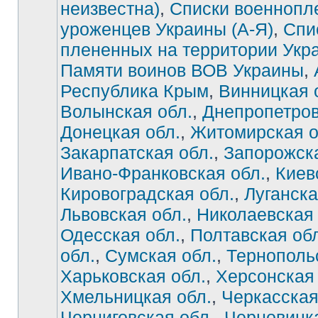
неизвестна)
,
Списки военнопл
уроженцев Украины (А-Я)
,
Спи
плененных на территории Укр
Памяти воинов ВОВ Украины
,
Республика Крым
,
Винницкая 
Волынская обл.
,
Днепропетров
Донецкая обл.
,
Житомирская о
Закарпатская обл.
,
Запорожска
Ивано-Франковская обл.
,
Киев
Нет
непрочитанных
сообщений
Кировоградская обл.
,
Луганска
Львовская обл.
,
Николаевская 
Одесская обл.
,
Полтавская об
обл.
,
Сумская обл.
,
Тернополь
Харьковская обл.
,
Херсонская 
Хмельницкая обл.
,
Черкасская
Черниговская обл.
,
Черновицка