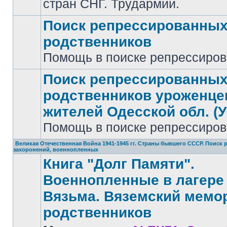
стран СНГ. Трудармии.
Поиск репрессированны
родственников
Нет
Помощь в поиске репрессиро
непрочитанных
сообщений
Поиск репрессированны
родственников уроженце
жителей Одесской обл. (У
Нет
непрочитанных
Помощь в поиске репрессиро
сообщений
Великая Отечественная Война 1941-1945 гг. Страны бывшего СССР. Поиск
захоронений, военнопленных
Книга "Долг Памяти".
Военнопленные в лагере 
Вязьма. Вяземский мемо
родственников