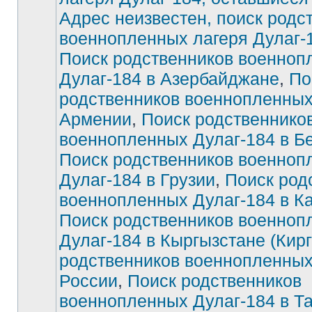
Адрес неизвестен, поиск родс
Нет
непрочитанных
военнопленных лагеря Дулаг-
сообщений
Поиск родственников военноп
Дулаг-184 в Азербайджане
,
По
родственников военнопленных
Армении
,
Поиск родственнико
военнопленных Дулаг-184 в Б
Поиск родственников военноп
Дулаг-184 в Грузии
,
Поиск род
военнопленных Дулаг-184 в К
Поиск родственников военноп
Дулаг-184 в Кыргызстане (Кирг
родственников военнопленных
России
,
Поиск родственников
военнопленных Дулаг-184 в Т