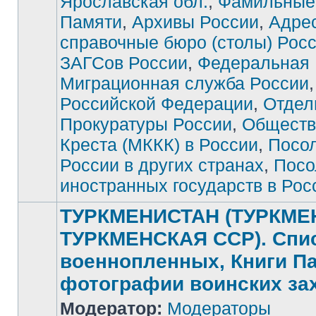
Ярославская обл.
,
Фамильные
Памяти
,
Архивы России
,
Адре
справочные бюро (столы) Рос
ЗАГСов России
,
Федеральная
Миграционная служба России
Российской Федерации
,
Отдел
Прокуратуры России
,
Обществ
Креста (МККК) в России
,
Посо
России в других странах
,
Посо
иностранных государств в Рос
ТУРКМЕНИСТАН (ТУРКМЕ
ТУРКМЕНСКАЯ ССР). Спи
военнопленных, Книги П
фотографии воинских за
Модератор:
Модераторы