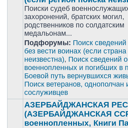
Поиски судеб военнослужащих
захоронений, братских могил,
родственников по солдатским
медальонам...
Подфорумы:
Поиск сведений
Нет
непрочитанных
сообщений
без вести воинах (если страна
неизвестна)
,
Поиск сведений о
военнопленных и погибших в 
Боевой путь вернувшихся жив
Поиск ветеранов, однополчан 
сослуживцев
АЗЕРБАЙДЖАНСКАЯ РЕС
(АЗЕРБАЙДЖАНСКАЯ ССР)
военнопленных, Книги П