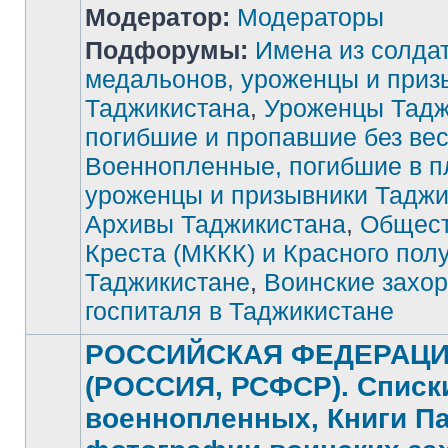
Модератор:
Модераторы
Подфорумы:
Имена из солда
медальонов, уроженцы и приз
Таджикистана
,
Уроженцы Тадж
Нет
непрочитанных
погибшие и пропавшие без ве
сообщений
Военнопленные, погибшие в п
уроженцы и призывники Таджи
Архивы Таджикистана
,
Общест
Креста (МККК) и Красного пол
Таджикистане
,
Воинские захор
госпиталя в Таджикистане
РОССИЙСКАЯ ФЕДЕРАЦ
(РОССИЯ, РСФСР). Списк
военнопленных, Книги П