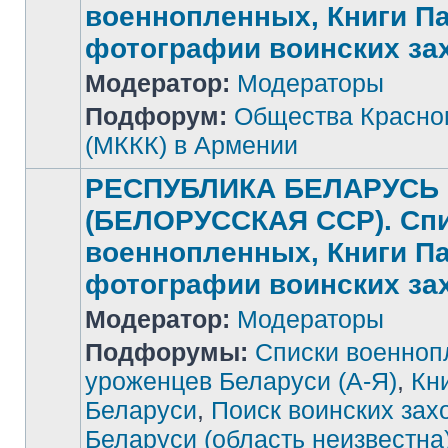
военнопленных, Книги П
фотографии воинских за
Нет
Модератор:
Модераторы
непрочитанных
сообщений
Подфорум:
Общества Красног
(МККК) в Армении
РЕСПУБЛИКА БЕЛАРУСЬ
(БЕЛОРУССКАЯ ССР). Сп
военнопленных, Книги П
фотографии воинских за
Модератор:
Модераторы
Подфорумы:
Списки военноп
уроженцев Беларуси (А-Я)
,
Кн
Беларуси
,
Поиск воинских зах
Беларуси (область неизвестна