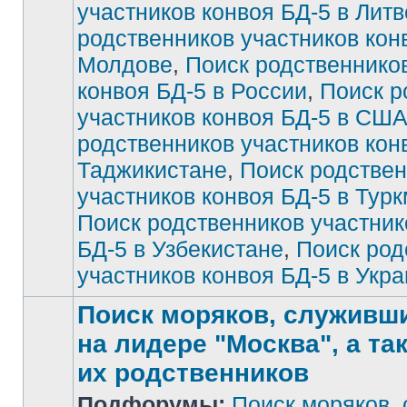
участников конвоя БД-5 в Литв
непрочитанных
сообщений
родственников участников кон
Молдове
,
Поиск родственнико
конвоя БД-5 в России
,
Поиск р
участников конвоя БД-5 в СШ
родственников участников кон
Таджикистане
,
Поиск родстве
участников конвоя БД-5 в Тур
Поиск родственников участник
БД-5 в Узбекистане
,
Поиск род
участников конвоя БД-5 в Укр
Поиск моряков, служивших
на лидере "Москва", а та
их родственников
Подфорумы:
Поиск моряков,