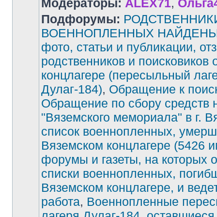
Модераторы:
ALEX71
,
Ольга
Подфорумы:
РОДСТВЕННИК
ВОЕННОПЛЕННЫХ НАЙДЕНЫ!
фото, статьи и публикации, от
родственников и поисковиков 
концлагере (пересыльный лаг
Дулаг-184)
,
Обращение к поис
Обращение по сбору средств 
"Вяземского мемориала" в г. В
список военнопленных, умерш
Вяземском концлагере (5426 и
форумы и газеты, на которых 
списки военнопленных, погиб
Вяземском концлагере, и веде
работа
,
Военнопленные перес
лагеря Дулаг-184, оставшиеся