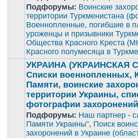
Подфорумы:
Воинские захор
Нет
непрочитанных
территории Туркменистана (фо
сообщений
Военнопленные, погибшие в п
уроженцы и призывники Туркм
Общества Красного Креста (М
Красного полумесяца в Туркм
УКРАИНА (УКРАИНСКАЯ С
Списки военнопленных, 
Памяти, воинские захоро
территории Украины, спи
фотографии захоронени
Подфорумы:
Наш партнер - с
Памяти Украины"
,
Поиск воинс
захоронений в Украине (облас