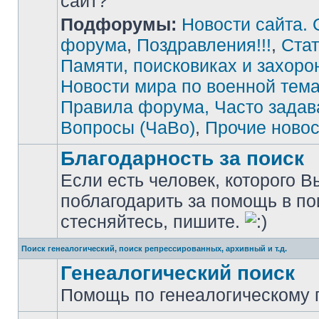
сайт?"
Подфорумы:
Новости сайта. 
Нет
непрочитанных
сообщений
форума
,
Поздравления!!!
,
Стат
Памяти, поисковиках и захоро
Новости мира по военной тема
Правила форума, Часто зада
Вопросы (ЧаВо)
,
Прочие новос
Благодарность за поиск
Если есть человек, которого В
поблагодарить за помощь в по
Нет
непрочитанных
стесняйтесь, пишите.
сообщений
Поиск генеалогический, поиск репрессированных, архивный и т.д.
Генеалогический поиск
Помощь по генеалогическому п
Нет
непрочитанных
сообщений