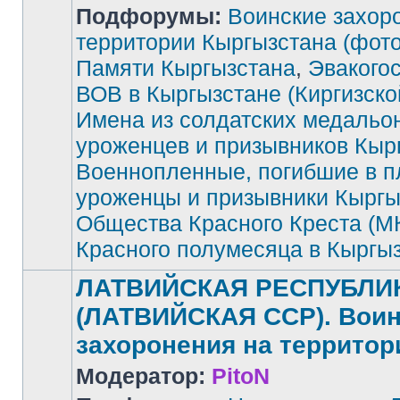
Подфорумы:
Воинские захор
территории Кыргызстана (фото
Памяти Кыргызстана
,
Эвакого
Нет
непрочитанных
сообщений
ВОВ в Кыргызстане (Киргизск
Имена из солдатских медальо
уроженцев и призывников Кыр
Военнопленные, погибшие в п
уроженцы и призывники Кыргы
Общества Красного Креста (М
Красного полумесяца в Кыргы
ЛАТВИЙСКАЯ РЕСПУБЛИ
(ЛАТВИЙСКАЯ ССР). Воин
захоронения на территор
Модератор:
PitoN