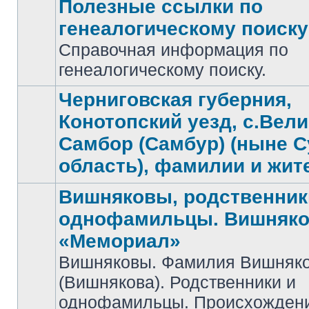
Полезные ссылки по
генеалогическому поиску
Справочная информация по
Нет
непрочитанных
генеалогическому поиску.
сообщений
Черниговская губерния,
Конотопский уезд, с.Вел
Самбор (Самбур) (ныне 
Нет
непрочитанных
область), фамилии и жит
сообщений
Вишняковы, родственник
однофамильцы. Вишняко
«Мемориал»
Вишняковы. Фамилия Вишняк
Нет
(Вишнякова). Родственники и
непрочитанных
сообщений
однофамильцы. Происхожден