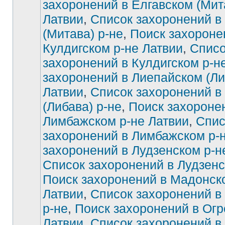
захоронений в Елгавском (Мит
Латвии
,
Список захоронений в
Нет
непрочитанных
сообщений
(Митава) р-не
,
Поиск захороне
Кулдигском р-не Латвии
,
Списо
захоронений в Кулдигском р-н
захоронений в Лиепайском (Ли
Латвии
,
Список захоронений в
(Либава) р-не
,
Поиск захороне
Лимбажском р-не Латвии
,
Спис
захоронений в Лимбажском р-
захоронений в Лудзенском р-н
Список захоронений в Лудзенс
Поиск захоронений в Мадонск
Латвии
,
Список захоронений в
р-не
,
Поиск захоронений в Огр
Латвии
,
Список захоронений в 