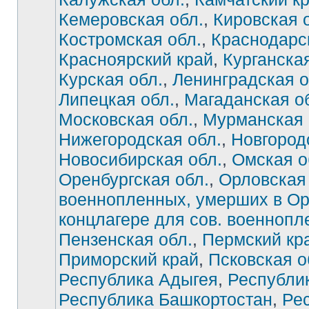
Кемеровская обл.
,
Кировская 
Костромская обл.
,
Краснодарс
Красноярский край
,
Курганская
Курская обл.
,
Ленинградская о
Липецкая обл.
,
Магаданская о
Московская обл.
,
Мурманская 
Нижегородская обл.
,
Новгород
Новосибирская обл.
,
Омская о
Оренбургская обл.
,
Орловская 
военнопленных, умерших в О
концлагере для сов. военноп
Нет
непрочитанных
Пензенская обл.
,
Пермский кр
сообщений
Приморский край
,
Псковская о
Республика Адыгея
,
Республи
Республика Башкортостан
,
Ре