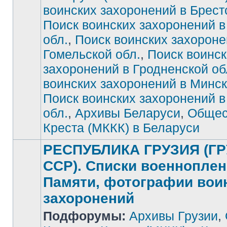
воинских захоронений в Брест
Нет
непрочитанных
сообщений
Поиск воинских захоронений в
обл.
,
Поиск воинских захороне
Гомельской обл.
,
Поиск воинск
захоронений в Гродненской об
воинских захоронений в Минск
Поиск воинских захоронений 
обл.
,
Архивы Беларуси
,
Общес
Креста (МККК) в Беларуси
РЕСПУБЛИКА ГРУЗИЯ (Г
ССР). Списки военноплен
Памяти, фотографии вои
захоронений
Нет
Подфорумы:
Архивы Грузии
,
непрочитанных
сообщений