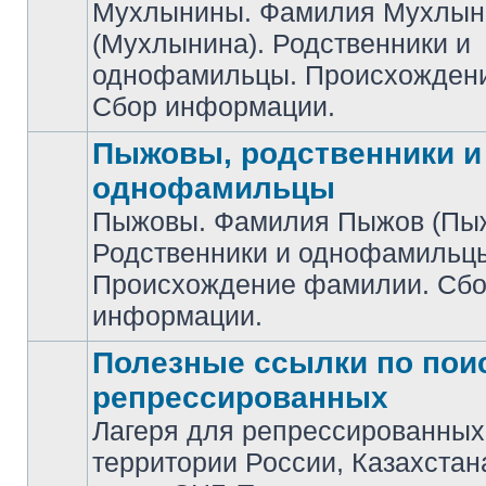
Мухлынины. Фамилия Мухлын
(Мухлынина). Родственники и
Нет
непрочитанных
однофамильцы. Происхожден
сообщений
Сбор информации.
Пыжовы, родственники и
однофамильцы
Пыжовы. Фамилия Пыжов (Пыж
Родственники и однофамильц
Нет
непрочитанных
Происхождение фамилии. Сб
сообщений
информации.
Полезные ссылки по пои
репрессированных
Лагеря для репрессированных
Нет
территории России, Казахстан
непрочитанных
сообщений