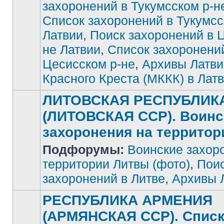
захоронений в Тукумсском р-н
Список захоронений в Тукумсс
Латвии
,
Поиск захоронений в 
не Латвии
,
Список захоронени
Цесисском р-не
,
Архивы Латви
Красного Креста (МККК) в Лат
ЛИТОВСКАЯ РЕСПУБЛИК
(ЛИТОВСКАЯ ССР). Воинс
захоронения на террито
Подфорумы:
Воинские захор
Нет
непрочитанных
сообщений
территории Литвы (фото)
,
Поис
захоронений в Литве
,
Архивы 
РЕСПУБЛИКА АРМЕНИЯ
(АРМЯНСКАЯ ССР). Спис