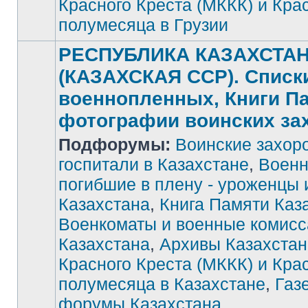
Красного Креста (МККК) и Кра
полумесяца в Грузии
РЕСПУБЛИКА КАЗАХСТА
(КАЗАХСКАЯ ССР). Списк
военнопленных, Книги П
фотографии воинских за
Подфорумы:
Воинские захор
госпитали в Казахстане
,
Военн
погибшие в плену - уроженцы 
Нет
Казахстана
,
Книга Памяти Каз
непрочитанных
сообщений
Военкоматы и военные комис
Казахстана
,
Архивы Казахстан
Красного Креста (МККК) и Кра
полумесяца в Казахстане
,
Газ
форумы Казахстана