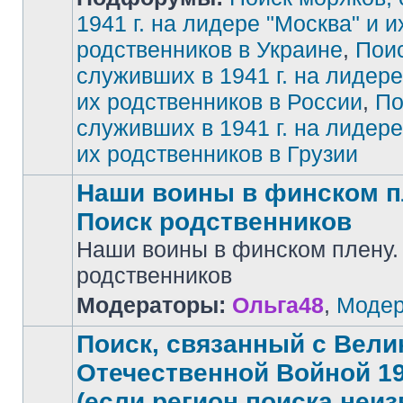
1941 г. на лидере "Москва" и и
родственников в Украине
,
Поис
Нет
непрочитанных
сообщений
служивших в 1941 г. на лидере
их родственников в России
,
По
служивших в 1941 г. на лидере
их родственников в Грузии
Наши воины в финском п
Поиск родственников
Наши воины в финском плену.
Нет
родственников
непрочитанных
сообщений
Модераторы:
Ольга48
,
Модер
Поиск, связанный с Вели
Отечественной Войной 194
(если регион поиска неиз