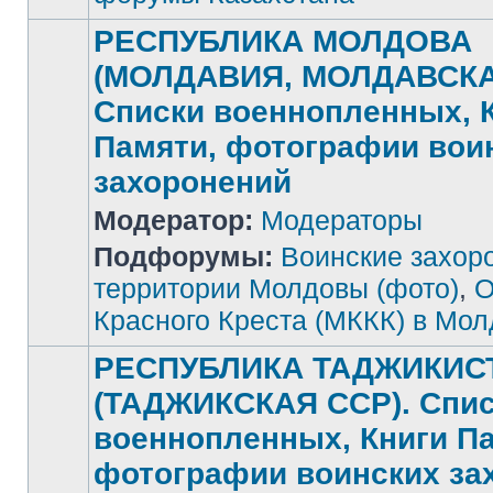
РЕСПУБЛИКА МОЛДОВА
(МОЛДАВИЯ, МОЛДАВСКА
Списки военнопленных, 
Памяти, фотографии вои
захоронений
Нет
Модератор:
Модераторы
непрочитанных
сообщений
Подфорумы:
Воинские захор
территории Молдовы (фото)
,
О
Красного Креста (МККК) в Мо
РЕСПУБЛИКА ТАДЖИКИС
(ТАДЖИКСКАЯ ССР). Спи
военнопленных, Книги П
фотографии воинских за