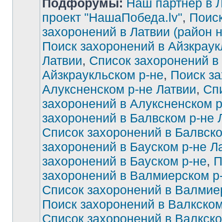
Подфорумы:
Наш партнер в Л
проект "НашаПобеда.lv"
,
Поиск
захоронений в Латвии (район 
Поиск захоронений в Айзкраук
Латвии
,
Список захоронений в
Айзкраукльском р-не
,
Поиск за
Алуксненском р-не Латвии
,
Сп
захоронений в Алуксненском р
захоронений в Балвском р-не 
Список захоронений в Балвско
захоронений в Бауском р-не Л
захоронений в Бауском р-не
,
П
захоронений в Валмиерском р
Список захоронений в Валмие
Поиск захоронений в Валкском
Список захоронений в Валкско