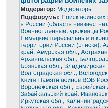
фотографии воинских за
Модератор:
Модераторы
Подфорумы:
Поиск воинских
в России (область неизвестна)
Военнопленные, уроженцы Ро
Немецкие пересыльные и конц
территории России (списки)
,
А
край
,
Амурская обл.
,
Астрахан
Архангельская обл.
,
Белгородс
Брянская обл.
,
Владимирская 
Волгоградская обл.
,
Вологодск
Книги Памяти воинов ВОВ Рос
Воронежская обл.
,
Еврейская
Забайкальский край
,
Ивановск
Иркутская обл.
,
Калининградск
Калужская обл.
,
Камчатский к