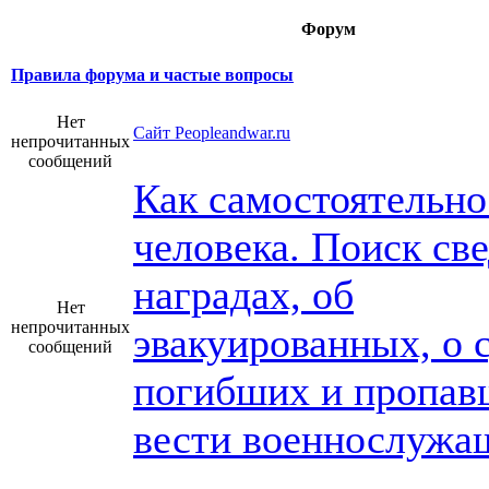
Форум
Правила форума и частые вопросы
Нет
Сайт Peopleandwar.ru
непрочитанных
сообщений
Как самостоятельно
человека. Поиск св
наградах, об
Нет
непрочитанных
эвакуированных, о 
сообщений
погибших и пропав
вести военнослужа