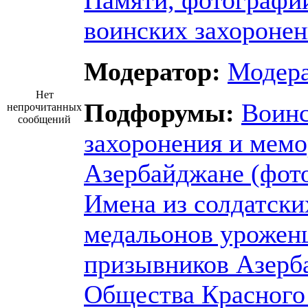
Памяти, фотографи
воинских захороне
Модератор:
Модер
Нет
Подфорумы:
Воин
непрочитанных
сообщений
захоронения и мем
Азербайджане (фот
Имена из солдатски
медальонов урожен
призывников Азерб
Общества Красного