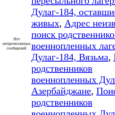
пересыльного лагер
Дулаг-184, оставши
живых
,
Адрес неизв
поиск родственнико
Нет
военнопленных лаг
непрочитанных
сообщений
Дулаг-184, Вязьма
,
родственников
военнопленных Дул
Азербайджане
,
Пои
родственников
военнопленных Дул