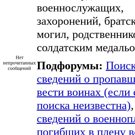
военнослужащих,
захоронений, братс
могил, родственник
солдатским медальо
Нет
Подфорумы:
Поис
непрочитанных
сообщений
сведений о пропавш
вести воинах (если 
поиска неизвестна)
сведений о военноп
погибших в плену 