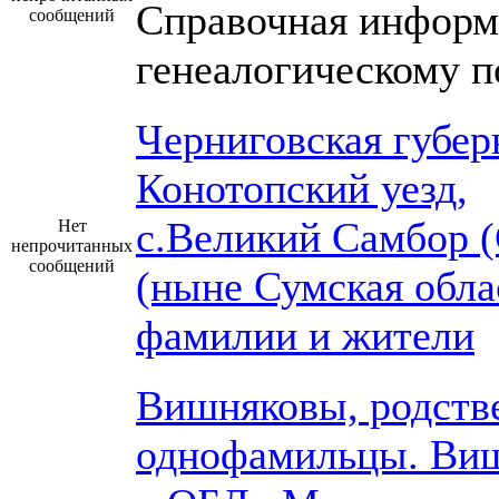
Справочная информ
сообщений
генеалогическому п
Черниговская губер
Конотопский уезд,
с.Великий Самбор 
Нет
непрочитанных
сообщений
(ныне Сумская обла
фамилии и жители
Вишняковы, родств
однофамильцы. Ви