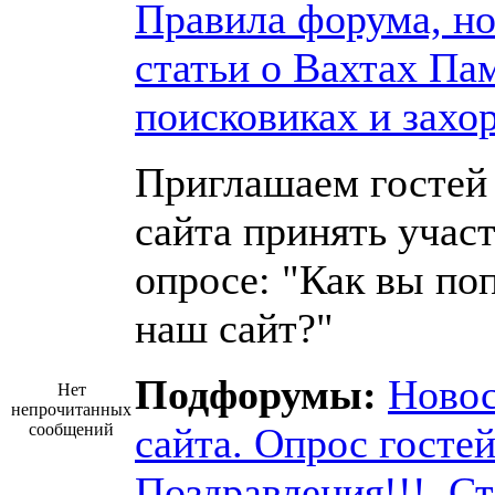
Правила форума, но
статьи о Вахтах Па
поисковиках и захо
Приглашаем гостей
сайта принять участ
опросе: "Как вы по
наш сайт?"
Подфорумы:
Ново
Нет
непрочитанных
сообщений
сайта. Опрос госте
Поздравления!!!
,
Ст