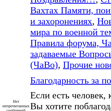
Вахтах Памяти, пои
и захоронениях
,
Но
мира по военной те
Правила форума, Ч
задаваемые Вопрос
(ЧаВо)
,
Прочие нов
Благодарность за п
Если есть человек, 
Нет
Вы хотите поблагод
непрочитанных
сообщений