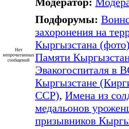
Модератор:
Модер
Подфорумы:
Воин
захоронения на тер
Кыргызстана (фото
Нет
Памяти Кыргызста
непрочитанных
сообщений
Эвакогоспиталя в 
Кыргызстане (Кирг
ССР)
,
Имена из сол
медальонов урожен
призывников Кыргы