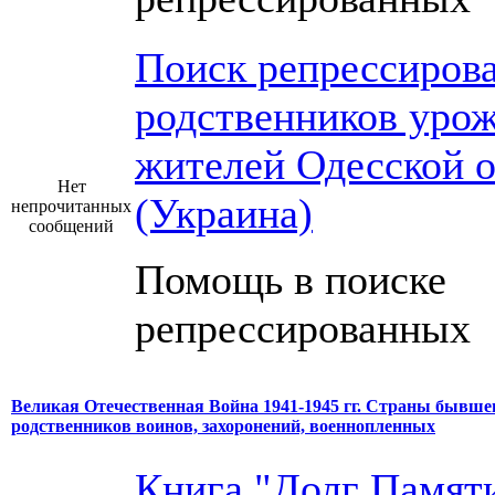
Поиск репрессиров
родственников урож
жителей Одесской о
Нет
(Украина)
непрочитанных
сообщений
Помощь в поиске
репрессированных
Великая Отечественная Война 1941-1945 гг. Страны бывше
родственников воинов, захоронений, военнопленных
Книга "Долг Памяти