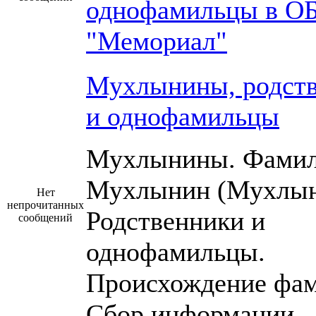
однофамильцы в О
"Мемориал"
Мухлынины, родст
и однофамильцы
Мухлынины. Фами
Мухлынин (Мухлын
Нет
непрочитанных
Родственники и
сообщений
однофамильцы.
Происхождение фам
Сбор информации.