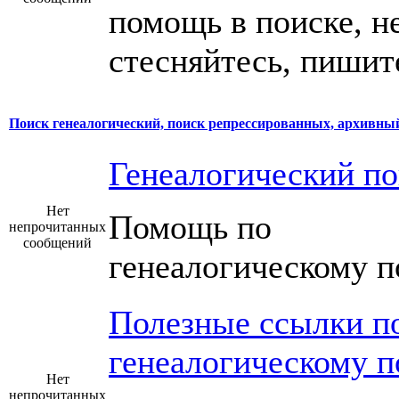
помощь в поиске, н
стесняйтесь, пишит
Поиск генеалогический, поиск репрессированных, архивный 
Генеалогический по
Нет
Помощь по
непрочитанных
сообщений
генеалогическому п
Полезные ссылки п
генеалогическому п
Нет
непрочитанных