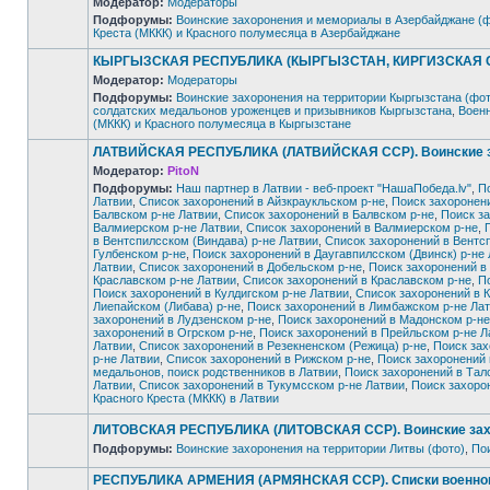
Модератор:
Модераторы
Подфорумы:
Воинские захоронения и мемориалы в Азербайджане (
Нет
Креста (МККК) и Красного полумесяца в Азербайджане
непрочитанных
сообщений
КЫРГЫЗСКАЯ РЕСПУБЛИКА (КЫРГЫЗСТАН, КИРГИЗСКАЯ ССР).
Модератор:
Модераторы
Подфорумы:
Воинские захоронения на территории Кыргызстана (фот
солдатских медальонов уроженцев и призывников Кыргызстана
,
Военн
Нет
(МККК) и Красного полумесяца в Кыргызстане
непрочитанных
сообщений
ЛАТВИЙСКАЯ РЕСПУБЛИКА (ЛАТВИЙСКАЯ ССР). Воинские за
Модератор:
PitoN
Подфорумы:
Наш партнер в Латвии - веб-проект "НашаПобеда.lv"
,
П
Латвии
,
Список захоронений в Айзкраукльском р-не
,
Поиск захоронен
Балвском р-не Латвии
,
Список захоронений в Балвском р-не
,
Поиск за
Валмиерском р-не Латвии
,
Список захоронений в Валмиерском р-не
,
в Вентспилсском (Виндава) р-не Латвии
,
Список захоронений в Вентс
Гулбенском р-не
,
Поиск захоронений в Даугавпилсском (Двинск) р-не
Латвии
,
Список захоронений в Добельском р-не
,
Поиск захоронений в
Краславском р-не Латвии
,
Список захоронений в Краславском р-не
,
П
Поиск захоронений в Кулдигском р-не Латвии
,
Список захоронений в К
Нет
Лиепайском (Либава) р-не
,
Поиск захоронений в Лимбажском р-не Ла
непрочитанных
сообщений
захоронений в Лудзенском р-не
,
Поиск захоронений в Мадонском р-не
захоронений в Огрском р-не
,
Поиск захоронений в Прейльском р-не Л
Латвии
,
Список захоронений в Резекненском (Режица) р-не
,
Поиск зах
р-не Латвии
,
Список захоронений в Рижском р-не
,
Поиск захоронений 
медальонов, поиск родственников в Латвии
,
Поиск захоронений в Тал
Латвии
,
Список захоронений в Тукумсском р-не Латвии
,
Поиск захоро
Красного Креста (МККК) в Латвии
ЛИТОВСКАЯ РЕСПУБЛИКА (ЛИТОВСКАЯ ССР). Воинские захо
Подфорумы:
Воинские захоронения на территории Литвы (фото)
,
Пои
Нет
непрочитанных
РЕСПУБЛИКА АРМЕНИЯ (АРМЯНСКАЯ ССР). Списки военнопле
сообщений