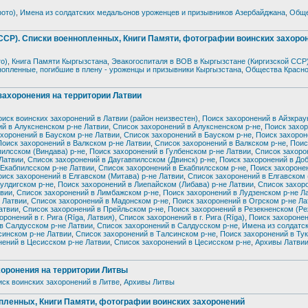
фото)
,
Имена из солдатских медальонов уроженцев и призывников Азербайджана
,
Обще
 Списки военнопленных, Книги Памяти, фотографии воинских захоро
о)
,
Книга Памяти Кыргызстана
,
Эвакогоспиталя в ВОВ в Кыргызстане (Киргизской ССР
опленные, погибшие в плену - уроженцы и призывники Кыргызстана
,
Общества Красно
хоронения на территории Латвии
оиск воинских захоронений в Латвии (район неизвестен)
,
Поиск захоронений в Айзкрау
ий в Алуксненском р-не Латвии
,
Список захоронений в Алуксненском р-не
,
Поиск захор
хоронений в Бауском р-не Латвии
,
Список захоронений в Бауском р-не
,
Поиск захорон
Поиск захоронений в Валкском р-не Латвии
,
Список захоронений в Валкском р-не
,
Поис
пилсском (Виндава) р-не
,
Поиск захоронений в Гулбенском р-не Латвии
,
Список захоро
 Латвии
,
Список захоронений в Даугавпилсском (Двинск) р-не
,
Поиск захоронений в До
 Екабпилсском р-не Латвии
,
Список захоронений в Екабпилсском р-не
,
Поиск захороне
оиск захоронений в Елгавском (Митава) р-не Латвии
,
Список захоронений в Елгавском 
улдигском р-не
,
Поиск захоронений в Лиепайском (Либава) р-не Латвии
,
Список захор
твии
,
Список захоронений в Лимбажском р-не
,
Поиск захоронений в Лудзенском р-не Л
 Латвии
,
Список захоронений в Мадонском р-не
,
Поиск захоронений в Огрском р-не Ла
атвии
,
Список захоронений в Прейльском р-не
,
Поиск захоронений в Резекненском (Ре
оронений в г. Рига (Rīga, Латвия)
,
Список захоронений в г. Рига (Rīga)
,
Поиск захороне
в Салдусском р-не Латвии
,
Список захоронений в Салдусском р-не
,
Имена из солдатс
синском р-не Латвии
,
Список захоронений в Талсинском р-не
,
Поиск захоронений в Ту
нений в Цесисском р-не Латвии
,
Список захоронений в Цесисском р-не
,
Архивы Латви
ронения на территории Литвы
ск воинских захоронений в Литве
,
Архивы Литвы
нных, Книги Памяти, фотографии воинских захоронений