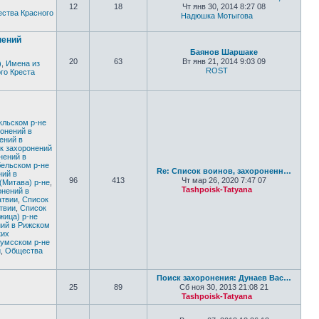
12
18
Чт янв 30, 2014 8:27 08
ства Красного
Надюшка Мотыгова
Перейти к по
нений
Баянов Шаршаке
20
63
Вт янв 21, 2014 9:03 09
)
,
Имена из
ROST
го Креста
Перейти к последне
кльском р-не
онений в
ений в
к захоронений
нений в
бельском р-не
Re: Список воинов, захороненн…
ний в
96
413
Чт мар 26, 2020 7:47 07
(Митава) р-не
,
Tashpoisk-Tatyana
онений в
Перейти к по
атвии
,
Список
твии
,
Список
жица) р-не
ний в Рижском
ких
кумсском р-не
и
,
Общества
Поиск захоронения: Дунаев Вас…
25
89
Сб ноя 30, 2013 21:08 21
Tashpoisk-Tatyana
Перейти к по