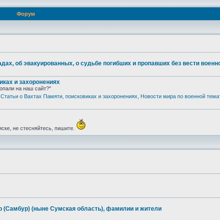
Форум
адах, об эвакуированных, о судьбе погибших и пропавших без вести воен
иках и захоронениях
опали на наш сайт?"
,
Статьи о Вахтах Памяти, поисковиках и захоронениях
,
Новости мира по военной тема
иске, не стесняйтесь, пишите.
р (Самбур) (ныне Сумская область), фамилии и жители