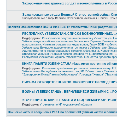
сообщений
Захоронения иностранных солдат и военнопленных в Росси
Нет
непрочитанных
сообщений
Эвакуированные в годы Великой Отечественной войны. Спи
Эвакуированные в годы Великой Отечественной Войны. Списки. Ссыл
Нет
непрочитанных
Великая Отечественная Война 1941-1945 гг. Узбекистан. Поиск родствен
сообщений
РЕСПУБЛИКА УЗБЕКИСТАН. СПИСКИ ВОЕННОПЛЕННЫХ, 
Подфорумы:
Разыскиваем родственников воинов-узбекистанцев
,
По
Узбекистанцы, погибшие и пропавшие без вести в Украине
,
Военнопле
поисковиками. Имена из солдатских медальонов
,
Герои ВОВ - узбеки
Узбекистана
,
Воинские захоронения и госпиталя в Узбекистане
,
Эвакуа
Нет
Административно-территориальное деление Узбекистана
,
Непрочитанн
непрочитанных
стрелковая дивизия 24 армии резервного фронта (1 формирования)
,
1
сообщений
Республики Узбекистан
,
Архивы Узбекистана
,
Общества Красного Крес
КНИГА ПАМЯТИ УЗБЕКИСТАНА (база имен постоянно обнов
Подфорумы:
Реквизиты для благотворительной помощи проекту
,
КП 
Узбекистана - Республика Каракалпакстан
,
КП Узбекистана - Ташкент 
Нет
"Электронная Книга Памяти Узбекистана"
,
Площадь "Хотира" (Память)
непрочитанных
сообщений
ПИСЬМА ОТ РОДСТВЕННИКОВ. ПРОШУ ВНЕСТИ СВЕДЕНИЯ
Нет
непрочитанных
ВОИНЫ-УЗБЕКИСТАНЦЫ, ВЕРНУВШИЕСЯ ЖИВЫМИ С ФРО
сообщений
Нет
непрочитанных
УТОЧНЕНИЯ ПО КНИГЕ ПАМЯТИ И ОБД "МЕМОРИАЛ". ИС
сообщений
Подфорум:
Уточнения по КП Андижанской области
Нет
непрочитанных
Воинские части и соединения РККА во время ВОВ (списки частей и воинс
сообщений