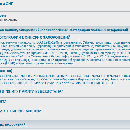
и и СНГ
ски
ки на сайты
ников воинов, захоронений, военнопленных, фотографии воинских захоронений
ФОТОГРАФИИ ВОИНСКИХ ЗАХОРОНЕНИЙ
иск военнослужащих по ВОВ 1941-1945 гг, связанный с Узбекистаном, ищут родственн
нные, погибшие в плену - уроженцы и призывники Узбекистана
,
Узбекистанцы, найден
станцы, уроженцы и призывники Узбекистана
,
Списки офицеров, уроженцев и призывни
ция в Узбекистан по время ВОВ 1941-1945 гг
,
Помощь узбекистанцев фронту 1941-1945
ые письма 1941 г. в Узбекистан
,
Общая информация. САВО. ТуркВО
,
106 отдельная 
3 СД. Узбекистанцы, воевавшие в 13 стрелковой дивизии
,
Военкоматы и военные коми
та (МККК) и Красного полумесяца в Узбекистане
ляется)
Узбекистана - Навои и Навоийская область
,
КП Узбекистана - Наманган и Наманганска
и Ташкентская область
,
КП Узбекистана – Фергана и Ферганская область
,
Новости прое
 в Узбекистане (фото)
,
КНИГА ПАМЯТИ УЗБЕКИСТАНА в социальных сетях
 В "КНИГУ ПАМЯТИ УЗБЕКИСТАНА"
НТА
ПРАВЛЕНИЕ ИСКАЖЕНИЙ
ких захоронений)