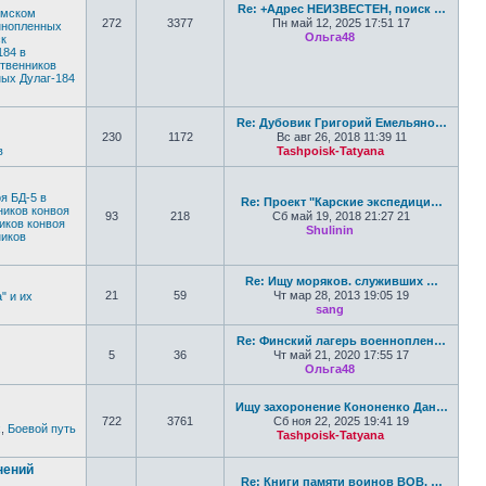
Re: +Адрес НЕИЗВЕСТЕН, поиск …
емском
272
3377
Пн май 12, 2025 17:51 17
еннопленных
Ольга48
к
Перейти к послед
184 в
твенников
ных Дулаг-184
Re: Дубовик Григорий Емельяно…
230
1172
Вс авг 26, 2018 11:39 11
в
Tashpoisk-Tatyana
Перейти к по
я БД-5 в
Re: Проект "Карские экспедици…
ников конвоя
93
218
Сб май 19, 2018 21:27 21
иков конвоя
Shulinin
ников
Перейти к последн
Re: Ищу моряков. служивших …
21
59
Чт мар 28, 2013 19:05 19
" и их
sang
Перейти к последне
Re: Финский лагерь военноплен…
5
36
Чт май 21, 2020 17:55 17
Ольга48
Перейти к послед
Ищу захоронение Кононенко Дан…
722
3761
Сб ноя 22, 2025 19:41 19
х
,
Боевой путь
Tashpoisk-Tatyana
Перейти к по
нений
Re: Книги памяти воинов ВОВ, …