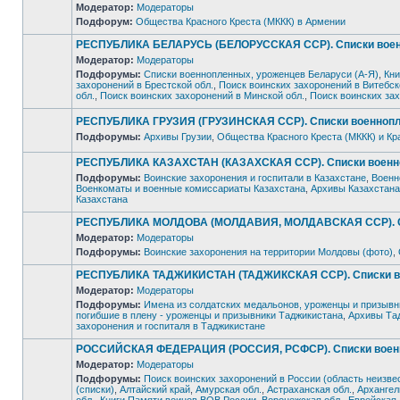
Модератор:
Модераторы
Подфорум:
Общества Красного Креста (МККК) в Армении
Нет
непрочитанных
сообщений
РЕСПУБЛИКА БЕЛАРУСЬ (БЕЛОРУССКАЯ ССР). Списки военно
Модератор:
Модераторы
Подфорумы:
Списки военнопленных, уроженцев Беларуси (А-Я)
,
Кни
захоронений в Брестской обл.
,
Поиск воинских захоронений в Витебск
Нет
обл.
,
Поиск воинских захоронений в Минской обл.
,
Поиск воинских зах
непрочитанных
сообщений
РЕСПУБЛИКА ГРУЗИЯ (ГРУЗИНСКАЯ ССР). Списки военнопле
Подфорумы:
Архивы Грузии
,
Общества Красного Креста (МККК) и Кр
Нет
непрочитанных
РЕСПУБЛИКА КАЗАХСТАН (КАЗАХСКАЯ ССР). Списки военноп
сообщений
Подфорумы:
Воинские захоронения и госпитали в Казахстане
,
Военн
Военкоматы и военные комиссариаты Казахстана
,
Архивы Казахстана
Нет
Казахстана
непрочитанных
сообщений
РЕСПУБЛИКА МОЛДОВА (МОЛДАВИЯ, МОЛДАВСКАЯ ССР). Спис
Модератор:
Модераторы
Подфорумы:
Воинские захоронения на территории Молдовы (фото)
,
Нет
непрочитанных
сообщений
РЕСПУБЛИКА ТАДЖИКИСТАН (ТАДЖИКСКАЯ ССР). Списки вое
Модератор:
Модераторы
Подфорумы:
Имена из солдатских медальонов, уроженцы и призывн
погибшие в плену - уроженцы и призывники Таджикистана
,
Архивы Та
Нет
захоронения и госпиталя в Таджикистане
непрочитанных
сообщений
РОССИЙСКАЯ ФЕДЕРАЦИЯ (РОССИЯ, РСФСР). Списки военно
Модератор:
Модераторы
Подфорумы:
Поиск воинских захоронений в России (область неизве
(списки)
,
Алтайский край
,
Амурская обл.
,
Астраханская обл.
,
Архангел