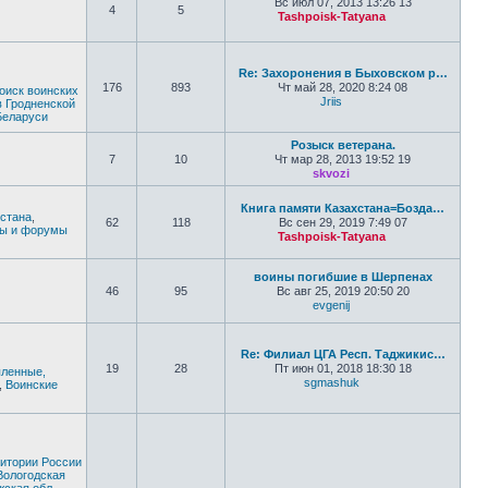
Вс июл 07, 2013 13:26 13
4
5
Tashpoisk-Tatyana
Перейти к по
Re: Захоронения в Быховском р…
176
893
Чт май 28, 2020 8:24 08
оиск воинских
Jriis
в Гродненской
Перейти к последнем
Беларуси
Розыск ветерана.
7
10
Чт мар 28, 2013 19:52 19
skvozi
Перейти к последн
Книга памяти Казахстана=Бозда…
хстана
,
62
118
Вс сен 29, 2019 7:49 07
ты и форумы
Tashpoisk-Tatyana
Перейти к по
воины погибшие в Шерпенах
46
95
Вс авг 25, 2019 20:50 20
evgenij
Перейти к последн
Re: Филиал ЦГА Респ. Таджикис…
19
28
Пт июн 01, 2018 18:30 18
ленные,
sgmashuk
,
Воинские
Перейти к послед
ритории России
Вологодская