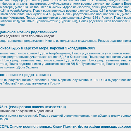
е по сбору средств на создание "Вяземского мемориала" в г. Вязьма
,
Общий список
, форумы и газеты, на которых опубликованы списки военнопленных, погибших в Вяз
 лагеря Дулаг-184, оставшиеся в живых
,
Адрес неизвестен, поиск родственников во
-184 в Азербайджане
,
Поиск родственников военнопленных Дулаг-184 в Армении
,
Поис
ников военнопленных Дулаг-184 в Грузии
,
Поиск родственников военнопленных Дулаг-
тане (Киргизии)
,
Поиск родственников военнопленных Дулаг-184 в России
,
Поиск родс
нопленных Дулаг-184 в Туркменистане (Туркмении)
,
Поиск родственников военноплен
ине
дальонов. Розыск родственников
иск родственников погибших солдат.
родственников продолжается
,
Имена из солдатских медальонов. Розыск родственнико
 конвоя БД-5 в Карском Море. Карская Экспедиция-2009
ников участников конвоя БД-5 в Азербайджане
,
Поиск родственников участников конво
оиск родственников участников конвоя БД-5 в Казахстане
,
Поиск родственников участ
е
,
Поиск родственников участников конвоя БД-5 в России
,
Поиск родственников участн
стане
,
Поиск родственников участников конвоя БД-5 в Туркменистане
,
Поиск родствен
ов конвоя БД-5 в Украине
также поиск их родственников
" и их родственников в Украине
,
Поиск моряков, служивших в 1941 г. на лидере "Москва
ре "Москва" и их родственников в Грузии
 гг. (если регион поиска неизвестен)
енников по солдатским медальонам...
трана поиска неизвестна)
,
Поиск сведений о военнопленных и погибших в плену воина
ивцев
Списки военнопленных, Книги Памяти, фотографии воинских захоро