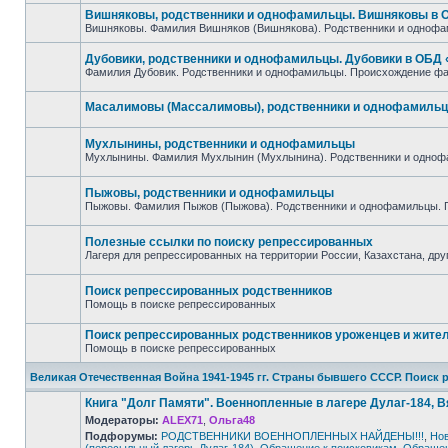
непрочитанных
Вишняковы, родственники и однофамильцы. Вишняковы в
сообщений
Вишняковы. Фамилия Вишняков (Вишнякова). Родственники и одноф
Нет
непрочитанных
Дубовики, родственники и однофамильцы. Дубовики в ОБД
сообщений
Фамилия Дубовик. Родственники и однофамильцы. Происхождение фа
Нет
непрочитанных
сообщений
Масалимовы (Массалимовы), родственники и однофамиль
Нет
непрочитанных
Мухлынины, родственники и однофамильцы
сообщений
Мухлынины. Фамилия Мухлынин (Мухлынина). Родственники и одноф
Нет
непрочитанных
сообщений
Пыжовы, родственники и однофамильцы
Пыжовы. Фамилия Пыжов (Пыжова). Родственники и однофамильцы. 
Нет
непрочитанных
сообщений
Полезные ссылки по поиску репрессированных
Лагеря для репрессированных на территории России, Казахстана, дру
Нет
непрочитанных
сообщений
Поиск репрессированных родственников
Помощь в поиске репрессированных
Нет
непрочитанных
Поиск репрессированных родственников уроженцев и жителе
сообщений
Помощь в поиске репрессированных
Нет
непрочитанных
Великая Отечественная Война 1941-1945 гг. Страны бывшего СССР. Поиск
сообщений
Книга "Долг Памяти". Военнопленные в лагере Дулаг-184, 
Модераторы:
ALEX71
,
Ольга48
Подфорумы:
РОДСТВЕННИКИ ВОЕННОПЛЕННЫХ НАЙДЕНЫ!!!
,
Нов