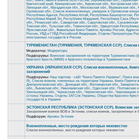
обл.
,
Книги Памяти воинов ВОВ России
,
Воронежская обл.
,
Еврейская
Камчатский край
,
Кемеровская обл.
,
Кировская обл.
,
Костромская обл.
Липецкая обл.
,
Магаданская обл.
,
Московская обл.
,
Мурманская обл.
,
Орловская обл.
,
Список военнопленных, умерших в Орловском концла
Республика Адыгея
,
Республика Алтай
,
Республика Башкортостан
,
Ре
Нет
Республика Марий Эл
,
Республика Мордовия
,
Республика Саха (Якут
непрочитанных
сообщений
обл.
,
Рязанская обл.
,
Самарская обл.
,
Саратовская обл.
,
Сахалинская 
Томская обл.
,
Тульская обл.
,
Тюменская обл.
,
Удмуртская Республика
Ярославская обл.
,
Фамильные Книги Памяти
,
Архивы России
,
Адресно
России
,
УВД и ГУВД Российской Федерации
,
Отделы Прокуратуры Ро
иностранных государств в России
ТУРКМЕНИСТАН (ТУРКМЕНИЯ, ТУРКМЕНСКАЯ ССР). Списки во
Модератор:
Модераторы
Подфорумы:
Воинские захоронения на территории Туркменистана (
Нет
Красного Креста (МККК) и Красного полумесяца в Туркменистане
непрочитанных
сообщений
УКРАИНА (УКРАИНСКАЯ ССР). Списки военнопленных, Книги 
захоронений
Подфорумы:
Наш партнер - сайт "Книга Памяти Украины"
,
Поиск вои
Я)
,
Списки воинов, плененных на территории Украины
,
Книги Памяти 
Днепропетровская обл.
,
Донецкая обл.
,
Житомирская обл.
,
Закарпатск
обл.
,
Львовская обл.
,
Николаевская обл.
,
Одесская обл.
,
Полтавская о
Нет
Хмельницкая обл.
,
Черкасская обл.
,
Черниговская обл.
,
Черновицкая о
непрочитанных
(столы) Украины
,
Отделы ЗАГСов Украины
,
Общества Красного Крест
сообщений
государств в Украине
ЭСТОНСКАЯ РЕСПУБЛИКА (ЭСТОНСКАЯ ССР). Воинские захо
Захоронения воинов ВОВ в Эстонии, списки воинов, захороненных в 
Подфорум:
Архивы Эстонии
Нет
непрочитанных
сообщений
Военнопленные, место рождения которых неизвестно
Списки военнопленных, место рождения которых неизвестно
Нет
непрочитанных