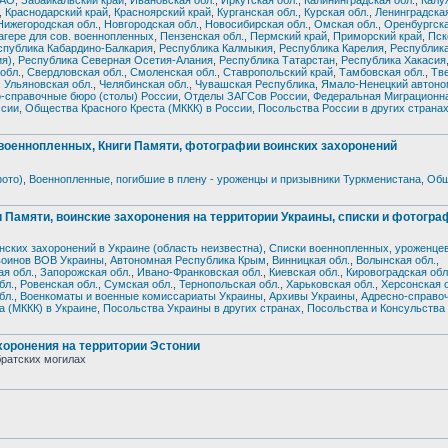
 АО
,
Забайкальский край
,
Ивановская обл.
,
Иркутская обл.
,
Калининградская обл.
,
Калу
,
Краснодарский край
,
Красноярский край
,
Курганская обл.
,
Курская обл.
,
Ленинградская
Нижегородская обл.
,
Новгородская обл.
,
Новосибирская обл.
,
Омская обл.
,
Оренбургска
гере для сов. военнопленных
,
Пензенская обл.
,
Пермский край
,
Приморский край
,
Пск
спублика Кабардино-Балкария
,
Республика Калмыкия
,
Республика Карелия
,
Республик
ия)
,
Республика Северная Осетия-Алания
,
Республика Татарстан
,
Республика Хакасия
обл.
,
Свердловская обл.
,
Смоленская обл.
,
Ставропольский край
,
Тамбовская обл.
,
Тве
,
Ульяновская обл.
,
Челябинская обл.
,
Чувашская Республика
,
Ямало-Ненецкий автоно
-справочные бюро (столы) России
,
Отделы ЗАГСов России
,
Федеральная Миграционн
ссии
,
Общества Красного Креста (МККК) в России
,
Посольства России в других страна
еннопленных, Книги Памяти, фотографии воинских захоронений
фото)
,
Военнопленные, погибшие в плену - уроженцы и призывники Туркменистана
,
Общ
Памяти, воинские захоронения на территории Украины, списки и фотогра
нских захоронений в Украине (область неизвестна)
,
Списки военнопленных, уроженцев
воинов ВОВ Украины
,
Автономная Республика Крым
,
Винницкая обл.
,
Волынская обл.
,
ая обл.
,
Запорожская обл.
,
Ивано-Франковская обл.
,
Киевская обл.
,
Кировоградская обл
бл.
,
Ровенская обл.
,
Сумская обл.
,
Тернопольская обл.
,
Харьковская обл.
,
Херсонская 
бл.
,
Военкоматы и военные комиссариаты Украины
,
Архивы Украины
,
Адресно-справо
а (МККК) в Украине
,
Посольства Украины в других странах
,
Посольства и Консульства
ронения на территории Эстонии
братских могилах