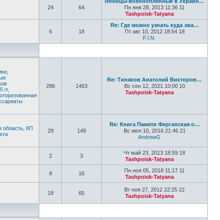
Японцы-военнопленные в Украин…
24
64
Пн янв 28, 2013 11:36 11
Tashpoisk-Tatyana
Перейти к по
Re: Где можно узнать куда эва…
6
18
Пт авг 10, 2012 18:54 18
F.I.N.
Перейти к последне
ики
,
ные
Re: Тиняков Анатолий Викторов…
ков
286
1463
Вс сен 12, 2021 10:00 10
 гг
,
Tashpoisk-Tatyana
моторизованная
Перейти к по
ссариаты
Re: Книга Памяти Ферганская о…
я область
,
КП
29
149
Вс июл 10, 2016 21:46 21
кта
AndrewG
Перейти к послед
Чт май 23, 2013 18:59 18
2
3
Tashpoisk-Tatyana
Перейти к по
Пн ноя 05, 2018 11:17 11
8
16
Tashpoisk-Tatyana
Перейти к по
Вт ноя 27, 2012 22:25 22
18
65
Tashpoisk-Tatyana
Перейти к по