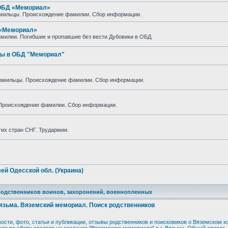
 ОБД «Мемориал»
амильцы. Происхождение фамилии. Сбор информации.
 «Мемориал»
милии. Погибшие и пропавшие без вести Дубовики в ОБД.
цы в ОБД "Мемориал"
амильцы. Происхождение фамилии. Сбор информации.
Происхождение фамилии. Сбор информации.
гих стран СНГ. Трудармии.
й Одесской обл. (Украина)
 родственников воинов, захоронений, военнопленных
Вязьма. Вяземский мемориал. Поиск родственников
ости, фото, статьи и публикации, отзывы родственников и поисковиков о Вяземском к