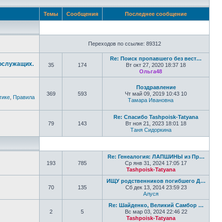
Темы
Сообщения
Последнее сообщение
Переходов по ссылке: 89312
Re: Поиск пропавшего без вест…
нослужащих.
35
174
Вт окт 27, 2020 18:37 18
Ольга48
Перейти к послед
Поздравление
369
593
Чт май 09, 2019 10:43 10
тике
,
Правила
Тамара Ивановна
Перейти к по
Re: Спасибо Tashpoisk-Tatyana
79
143
Вт ноя 21, 2023 18:01 18
Таня Сидоркина
Перейти к пос
Re: Генеалогия: ЛАПШИНЫ из Пр…
193
785
Ср янв 31, 2024 17:05 17
Tashpoisk-Tatyana
Перейти к по
ИЩУ родственников погибшего Д…
70
135
Сб дек 13, 2014 23:59 23
Алуся
Перейти к последне
Re: Шайденко, Великий Самбор …
2
5
Вс мар 03, 2024 22:46 22
Tashpoisk-Tatyana