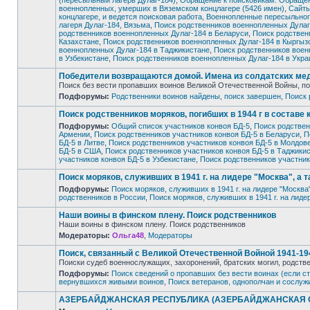
(пересыльный лагерь Дулаг-184)
,
Обращение к поисковикам. Обращени
военнопленных, умерших в Вяземском концлагере (5426 имен)
,
Сайты
концлагере, и ведется поисковая работа
,
Военнопленные пересыльного
лагеря Дулаг-184, Вязьма
,
Поиск родственников военнопленных Дулаг
Нет
родственников военнопленных Дулаг-184 в Беларуси
,
Поиск родствен
непрочитанных
сообщений
Казахстане
,
Поиск родственников военнопленных Дулаг-184 в Кыргызс
военнопленных Дулаг-184 в Таджикистане
,
Поиск родственников воен
в Узбекистане
,
Поиск родственников военнопленных Дулаг-184 в Укра
Победители возвращаются домой. Имена из солдатских ме
Поиск без вести пропавших воинов Великой Отечественной Войны, по
Подфорумы:
Родственники воинов найдены, поиск завершен
,
Поиск 
Нет
непрочитанных
Поиск родственников моряков, погибших в 1944 г в составе
сообщений
Подфорумы:
Общий список участников конвоя БД-5
,
Поиск родствен
Армении
,
Поиск родственников участников конвоя БД-5 в Беларуси
,
П
БД-5 в Литве
,
Поиск родственников участников конвоя БД-5 в Молдов
Нет
БД-5 в США
,
Поиск родственников участников конвоя БД-5 в Таджики
непрочитанных
участников конвоя БД-5 в Узбекистане
,
Поиск родственников участник
сообщений
Поиск моряков, служивших в 1941 г. на лидере "Москва", а 
Подфорумы:
Поиск моряков, служивших в 1941 г. на лидере "Москва
родственников в России
,
Поиск моряков, служивших в 1941 г. на лиде
Нет
непрочитанных
Наши воины в финском плену. Поиск родственников
сообщений
Наши воины в финском плену. Поиск родственников
Модераторы:
Ольга48
,
Модераторы
Нет
непрочитанных
Поиск, связанный с Великой Отечественной Войной 1941-1945
сообщений
Поиски судеб военнослужащих, захоронений, братских могил, родств
Подфорумы:
Поиск сведений о пропавших без вести воинах (если с
Нет
вернувшихся живыми воинов
,
Поиск ветеранов, однополчан и сослуж
непрочитанных
сообщений
АЗЕРБАЙДЖАНСКАЯ РЕСПУБЛИКА (АЗЕРБАЙДЖАНСКАЯ ССР). 