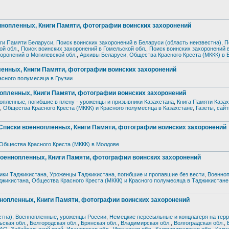
пленных, Книги Памяти, фотографии воинских захоронений
ги Памяти Беларуси
,
Поиск воинских захоронений в Беларуси (область неизвестна)
,
П
ой обл.
,
Поиск воинских захоронений в Гомельской обл.
,
Поиск воинских захоронений 
оронений в Могилевской обл.
,
Архивы Беларуси
,
Общества Красного Креста (МККК) в 
нных, Книги Памяти, фотографии воинских захоронений
асного полумесяца в Грузии
ленных, Книги Памяти, фотографии воинских захоронений
опленные, погибшие в плену - уроженцы и призывники Казахстана
,
Книга Памяти Каза
,
Общества Красного Креста (МККК) и Красного полумесяца в Казахстане
,
Газеты, сай
ки военнопленных, Книги Памяти, фотографии воинских захоронений
Общества Красного Креста (МККК) в Молдове
ннопленных, Книги Памяти, фотографии воинских захоронений
ики Таджикистана
,
Уроженцы Таджикистана, погибшие и пропавшие без вести
,
Военноп
джикистана
,
Общества Красного Креста (МККК) и Красного полумесяца в Таджикистане
пленных, Книги Памяти, фотографии воинских захоронений
стна)
,
Военнопленные, уроженцы России
,
Немецкие пересыльные и концлагеря на тер
ьская обл.
,
Белгородская обл.
,
Брянская обл.
,
Владимирская обл.
,
Волгоградская обл.
,