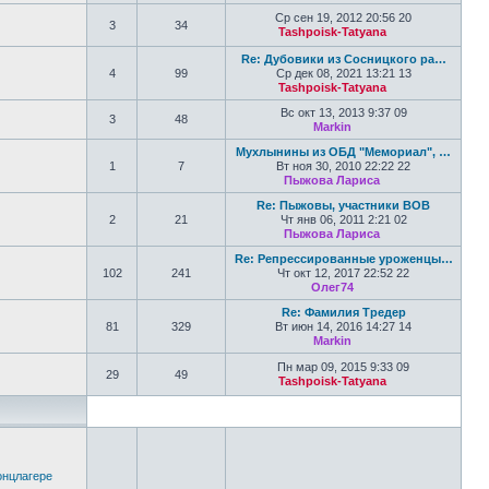
Перейти к по
Ср сен 19, 2012 20:56 20
3
34
Tashpoisk-Tatyana
Перейти к по
Re: Дубовики из Сосницкого ра…
4
99
Ср дек 08, 2021 13:21 13
Tashpoisk-Tatyana
Перейти к по
Вс окт 13, 2013 9:37 09
3
48
Markin
Перейти к последн
Мухлынины из ОБД "Мемориал", …
1
7
Вт ноя 30, 2010 22:22 22
Пыжова Лариса
Перейти к пос
Re: Пыжовы, участники ВОВ
2
21
Чт янв 06, 2011 2:21 02
Пыжова Лариса
Перейти к пос
Re: Репрессированные уроженцы…
102
241
Чт окт 12, 2017 22:52 22
Олег74
Перейти к последн
Re: Фамилия Тредер
81
329
Вт июн 14, 2016 14:27 14
Markin
Перейти к последн
Пн мар 09, 2015 9:33 09
29
49
Tashpoisk-Tatyana
Перейти к по
онцлагере