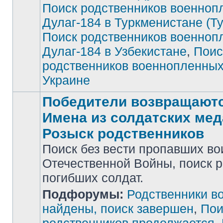
Поиск родственников военноп
Дулаг-184 в Туркменистане (Т
Поиск родственников военноп
Дулаг-184 в Узбекистане
,
Поис
родственников военнопленных
Украине
Победители возвращаютс
Имена из солдатских мед
Розыск родственников
Поиск без вести пропавших во
Отечественной Войны, поиск 
погибших солдат.
Нет
Подфорумы:
Родственники в
непрочитанных
сообщений
найдены, поиск завершен
,
Пои