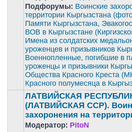
Подфорумы:
Воинские захор
территории Кыргызстана (фото
Памяти Кыргызстана
,
Эвакого
Нет
непрочитанных
сообщений
ВОВ в Кыргызстане (Киргизск
Имена из солдатских медальо
уроженцев и призывников Кыр
Военнопленные, погибшие в п
уроженцы и призывники Кыргы
Общества Красного Креста (М
Красного полумесяца в Кыргы
ЛАТВИЙСКАЯ РЕСПУБЛИ
(ЛАТВИЙСКАЯ ССР). Воин
захоронения на территор
Модератор:
PitoN