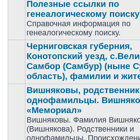
Полезные ссылки по
генеалогическому поиску
Справочная информация по
Нет
непрочитанных
генеалогическому поиску.
сообщений
Черниговская губерния,
Конотопский уезд, с.Вел
Самбор (Самбур) (ныне 
Нет
непрочитанных
область), фамилии и жит
сообщений
Вишняковы, родственник
однофамильцы. Вишняко
«Мемориал»
Вишняковы. Фамилия Вишняк
Нет
(Вишнякова). Родственники и
непрочитанных
сообщений
однофамильцы. Происхожден