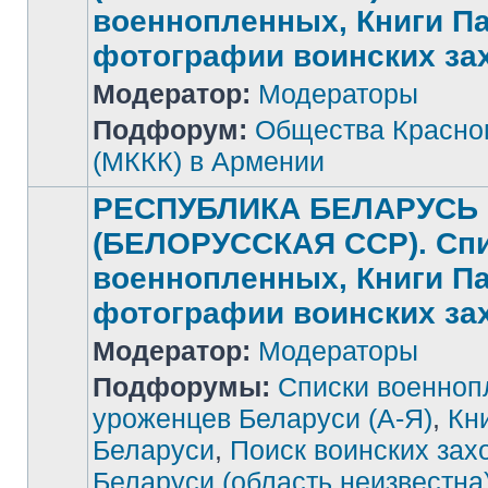
военнопленных, Книги П
фотографии воинских за
Нет
Модератор:
Модераторы
непрочитанных
сообщений
Подфорум:
Общества Красног
(МККК) в Армении
РЕСПУБЛИКА БЕЛАРУСЬ
(БЕЛОРУССКАЯ ССР). Сп
военнопленных, Книги П
фотографии воинских за
Модератор:
Модераторы
Подфорумы:
Списки военноп
уроженцев Беларуси (А-Я)
,
Кн
Беларуси
,
Поиск воинских зах
Беларуси (область неизвестна