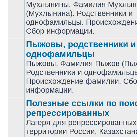
Мухлынины. Фамилия Мухлын
(Мухлынина). Родственники и
Нет
непрочитанных
однофамильцы. Происхожден
сообщений
Сбор информации.
Пыжовы, родственники и
однофамильцы
Пыжовы. Фамилия Пыжов (Пыж
Родственники и однофамильц
Нет
непрочитанных
Происхождение фамилии. Сб
сообщений
информации.
Полезные ссылки по пои
репрессированных
Лагеря для репрессированных
Нет
территории России, Казахстан
непрочитанных
сообщений