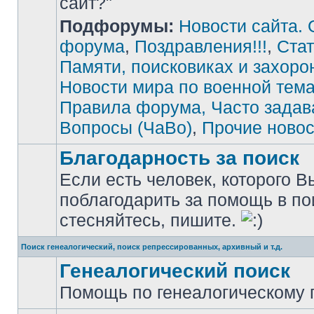
сайт?"
Подфорумы:
Новости сайта. 
Нет
непрочитанных
сообщений
форума
,
Поздравления!!!
,
Стат
Памяти, поисковиках и захоро
Новости мира по военной тема
Правила форума, Часто зада
Вопросы (ЧаВо)
,
Прочие новос
Благодарность за поиск
Если есть человек, которого В
поблагодарить за помощь в по
Нет
непрочитанных
стесняйтесь, пишите.
сообщений
Поиск генеалогический, поиск репрессированных, архивный и т.д.
Генеалогический поиск
Помощь по генеалогическому п
Нет
непрочитанных
сообщений