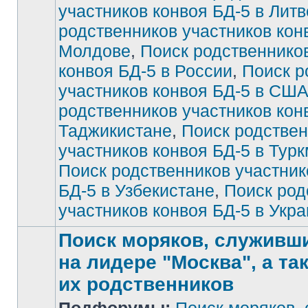
участников конвоя БД-5 в Литв
непрочитанных
сообщений
родственников участников кон
Молдове
,
Поиск родственнико
конвоя БД-5 в России
,
Поиск р
участников конвоя БД-5 в СШ
родственников участников кон
Таджикистане
,
Поиск родстве
участников конвоя БД-5 в Тур
Поиск родственников участник
БД-5 в Узбекистане
,
Поиск род
участников конвоя БД-5 в Укр
Поиск моряков, служивших
на лидере "Москва", а та
их родственников