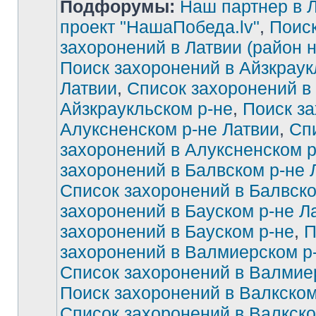
Подфорумы:
Наш партнер в Л
проект "НашаПобеда.lv"
,
Поиск
захоронений в Латвии (район 
Поиск захоронений в Айзкраук
Латвии
,
Список захоронений в
Айзкраукльском р-не
,
Поиск за
Алуксненском р-не Латвии
,
Сп
захоронений в Алуксненском р
захоронений в Балвском р-не 
Список захоронений в Балвско
захоронений в Бауском р-не Л
захоронений в Бауском р-не
,
П
захоронений в Валмиерском р
Список захоронений в Валмие
Поиск захоронений в Валкском
Список захоронений в Валкско