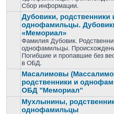
Сбор информации.
Дубовики, родственники 
однофамильцы. Дубовик
«Мемориал»
Фамилия Дубовик. Родственни
Нет
однофамильцы. Происхожден
непрочитанных
сообщений
Погибшие и пропавшие без ве
в ОБД.
Масалимовы (Массалимо
родственники и однофа
Нет
ОБД "Мемориал"
непрочитанных
сообщений
Мухлынины, родственник
однофамильцы