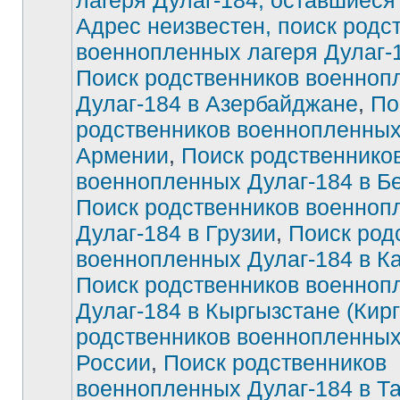
лагеря Дулаг-184, оставшиеся
Адрес неизвестен, поиск родс
Нет
непрочитанных
военнопленных лагеря Дулаг-
сообщений
Поиск родственников военноп
Дулаг-184 в Азербайджане
,
По
родственников военнопленных
Армении
,
Поиск родственнико
военнопленных Дулаг-184 в Б
Поиск родственников военноп
Дулаг-184 в Грузии
,
Поиск род
военнопленных Дулаг-184 в К
Поиск родственников военноп
Дулаг-184 в Кыргызстане (Кирг
родственников военнопленных
России
,
Поиск родственников
военнопленных Дулаг-184 в Т