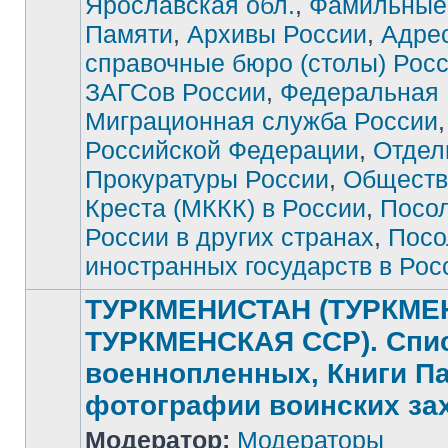
Ярославская обл.
,
Фамильные
Памяти
,
Архивы России
,
Адре
справочные бюро (столы) Рос
ЗАГСов России
,
Федеральная
Миграционная служба России
Российской Федерации
,
Отдел
Прокуратуры России
,
Обществ
Креста (МККК) в России
,
Посо
России в других странах
,
Посо
иностранных государств в Рос
ТУРКМЕНИСТАН (ТУРКМЕ
ТУРКМЕНСКАЯ ССР). Спи
военнопленных, Книги П
фотографии воинских за
Модератор:
Модераторы