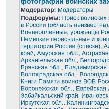
фотографии воинских за
Модератор:
Модераторы
Подфорумы:
Поиск воинских
в России (область неизвестна)
Военнопленные, уроженцы Ро
Немецкие пересыльные и конц
территории России (списки)
,
А
край
,
Амурская обл.
,
Астрахан
Архангельская обл.
,
Белгородс
Брянская обл.
,
Владимирская 
Волгоградская обл.
,
Вологодск
Книги Памяти воинов ВОВ Рос
Воронежская обл.
,
Еврейская
Забайкальский край
,
Ивановск
Иркутская обл.
,
Калининградск