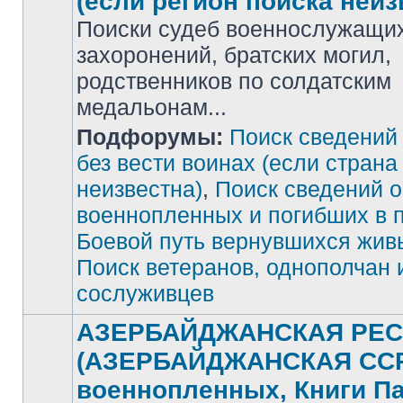
(если регион поиска неиз
Поиски судеб военнослужащих
захоронений, братских могил,
родственников по солдатским
медальонам...
Подфорумы:
Поиск сведений
Нет
непрочитанных
сообщений
без вести воинах (если страна
неизвестна)
,
Поиск сведений о
военнопленных и погибших в 
Боевой путь вернувшихся жив
Поиск ветеранов, однополчан 
сослуживцев
АЗЕРБАЙДЖАНСКАЯ РЕС
(АЗЕРБАЙДЖАНСКАЯ ССР)
военнопленных, Книги П