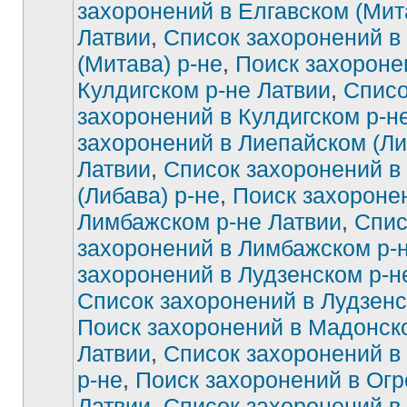
захоронений в Елгавском (Мит
Латвии
,
Список захоронений в
Нет
непрочитанных
сообщений
(Митава) р-не
,
Поиск захороне
Кулдигском р-не Латвии
,
Списо
захоронений в Кулдигском р-н
захоронений в Лиепайском (Ли
Латвии
,
Список захоронений в
(Либава) р-не
,
Поиск захороне
Лимбажском р-не Латвии
,
Спис
захоронений в Лимбажском р-
захоронений в Лудзенском р-н
Список захоронений в Лудзенс
Поиск захоронений в Мадонск
Латвии
,
Список захоронений в
р-не
,
Поиск захоронений в Огр
Латвии
,
Список захоронений в 