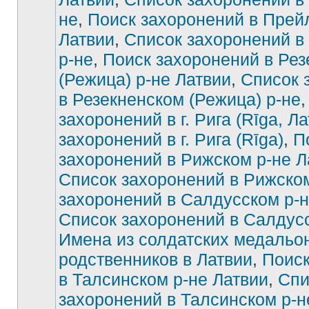
не
,
Поиск захоронений в Прей
Латвии
,
Список захоронений в
р-не
,
Поиск захоронений в Рез
(Режица) р-не Латвии
,
Список 
в Резекненском (Режица) р-не
захоронений в г. Рига (Rīga, Ла
захоронений в г. Рига (Rīga)
,
П
захоронений в Рижском р-не Л
Список захоронений в Рижско
захоронений в Салдусском р-н
Список захоронений в Салдус
Имена из солдатских медальон
родственников в Латвии
,
Поиск
в Талсинском р-не Латвии
,
Спи
захоронений в Талсинском р-н