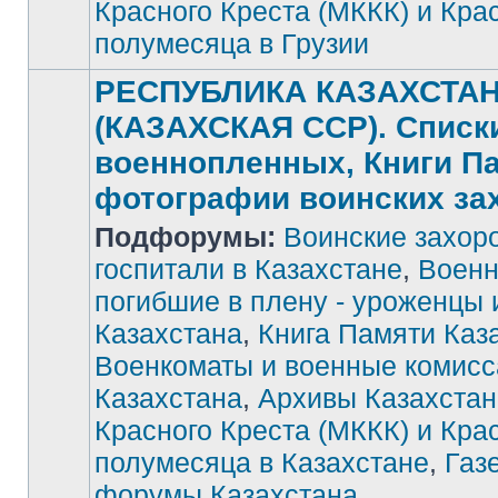
Красного Креста (МККК) и Кра
полумесяца в Грузии
РЕСПУБЛИКА КАЗАХСТА
(КАЗАХСКАЯ ССР). Списк
военнопленных, Книги П
фотографии воинских за
Подфорумы:
Воинские захор
госпитали в Казахстане
,
Военн
погибшие в плену - уроженцы 
Нет
Казахстана
,
Книга Памяти Каз
непрочитанных
сообщений
Военкоматы и военные комис
Казахстана
,
Архивы Казахстан
Красного Креста (МККК) и Кра
полумесяца в Казахстане
,
Газ
форумы Казахстана