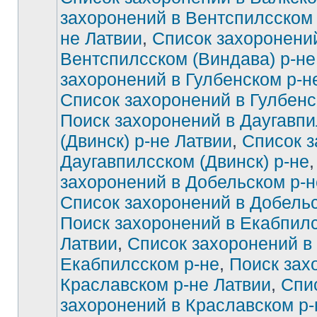
захоронений в Вентспилсском 
не Латвии
,
Список захоронени
Вентспилсском (Виндава) р-не
захоронений в Гулбенском р-н
Список захоронений в Гулбенс
Поиск захоронений в Даугавп
(Двинск) р-не Латвии
,
Список з
Даугавпилсском (Двинск) р-не
захоронений в Добельском р-н
Список захоронений в Добельс
Поиск захоронений в Екабпилс
Латвии
,
Список захоронений в
Екабпилсском р-не
,
Поиск зах
Краславском р-не Латвии
,
Спи
захоронений в Краславском р-