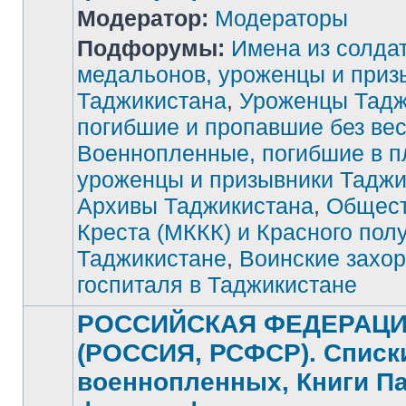
Модератор:
Модераторы
Подфорумы:
Имена из солда
медальонов, уроженцы и приз
Таджикистана
,
Уроженцы Тадж
Нет
непрочитанных
погибшие и пропавшие без ве
сообщений
Военнопленные, погибшие в п
уроженцы и призывники Таджи
Архивы Таджикистана
,
Общест
Креста (МККК) и Красного пол
Таджикистане
,
Воинские захор
госпиталя в Таджикистане
РОССИЙСКАЯ ФЕДЕРАЦ
(РОССИЯ, РСФСР). Списк
военнопленных, Книги П