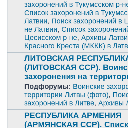
захоронений в Тукумсском р-н
Список захоронений в Тукумсс
Латвии
,
Поиск захоронений в 
не Латвии
,
Список захоронени
Цесисском р-не
,
Архивы Латви
Красного Креста (МККК) в Лат
ЛИТОВСКАЯ РЕСПУБЛИК
(ЛИТОВСКАЯ ССР). Воинс
захоронения на террито
Подфорумы:
Воинские захор
Нет
непрочитанных
сообщений
территории Литвы (фото)
,
Поис
захоронений в Литве
,
Архивы 
РЕСПУБЛИКА АРМЕНИЯ
(АРМЯНСКАЯ ССР). Спис