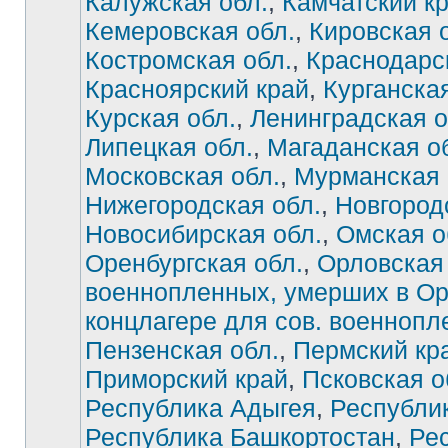
Калужская обл.
,
Камчатский к
Кемеровская обл.
,
Кировская 
Костромская обл.
,
Краснодарс
Красноярский край
,
Курганская
Курская обл.
,
Ленинградская о
Липецкая обл.
,
Магаданская о
Московская обл.
,
Мурманская 
Нижегородская обл.
,
Новгород
Новосибирская обл.
,
Омская о
Оренбургская обл.
,
Орловская 
военнопленных, умерших в О
концлагере для сов. военноп
Нет
непрочитанных
Пензенская обл.
,
Пермский кр
сообщений
Приморский край
,
Псковская о
Республика Адыгея
,
Республи
Республика Башкортостан
,
Ре