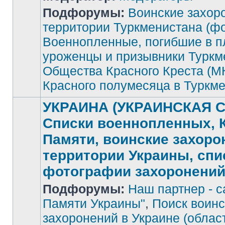
Подфорумы:
Воинские захор
Нет
непрочитанных
территории Туркменистана (фо
сообщений
Военнопленные, погибшие в п
уроженцы и призывники Туркм
Общества Красного Креста (М
Красного полумесяца в Туркм
УКРАИНА (УКРАИНСКАЯ С
Списки военнопленных, 
Памяти, воинские захоро
территории Украины, спи
фотографии захоронени
Подфорумы:
Наш партнер - с
Памяти Украины"
,
Поиск воинс
захоронений в Украине (облас