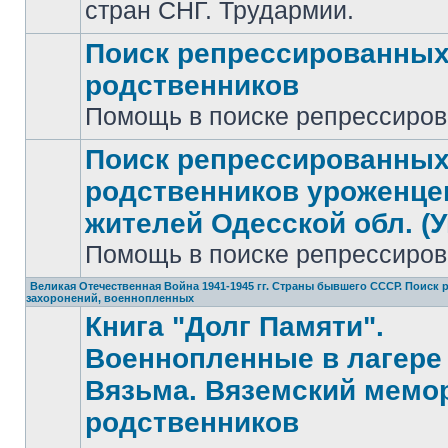
стран СНГ. Трудармии.
Поиск репрессированны
родственников
Нет
Помощь в поиске репрессиро
непрочитанных
сообщений
Поиск репрессированны
родственников уроженце
жителей Одесской обл. (У
Нет
непрочитанных
Помощь в поиске репрессиро
сообщений
Великая Отечественная Война 1941-1945 гг. Страны бывшего СССР. Поиск
захоронений, военнопленных
Книга "Долг Памяти".
Военнопленные в лагере 
Вязьма. Вяземский мемо
родственников