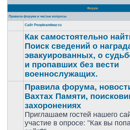
Форум
Правила форума и частые вопросы
Сайт Peopleandwar.ru
Нет
непрочитанных
Как самостоятельно найт
сообщений
Поиск сведений о награда
эвакуированных, о судьб
Нет
и пропавших без вести
непрочитанных
сообщений
военнослужащих.
Правила форума, новости
Вахтах Памяти, поискови
захоронениях
Приглашаем гостей нашего са
участие в опросе: "Как вы поп