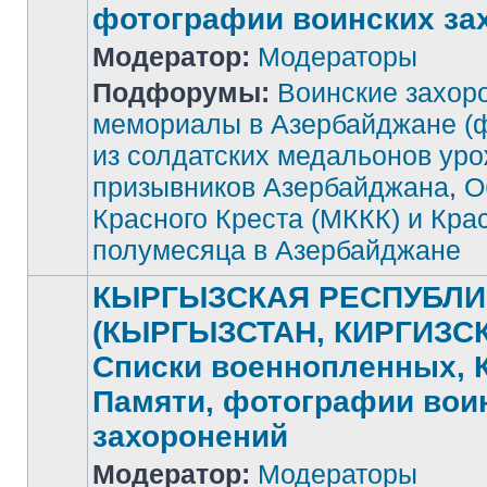
фотографии воинских за
Модератор:
Модераторы
Подфорумы:
Воинские захор
Нет
непрочитанных
мемориалы в Азербайджане (
сообщений
из солдатских медальонов ур
призывников Азербайджана
,
О
Красного Креста (МККК) и Кра
полумесяца в Азербайджане
КЫРГЫЗСКАЯ РЕСПУБЛИ
(КЫРГЫЗСТАН, КИРГИЗСК
Списки военнопленных, 
Памяти, фотографии вои
захоронений
Модератор:
Модераторы