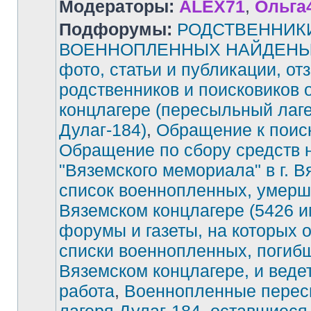
Модераторы:
ALEX71
,
Ольга
Подфорумы:
РОДСТВЕННИК
ВОЕННОПЛЕННЫХ НАЙДЕНЫ!
фото, статьи и публикации, от
родственников и поисковиков 
концлагере (пересыльный лаг
Дулаг-184)
,
Обращение к поис
Обращение по сбору средств 
"Вяземского мемориала" в г. В
список военнопленных, умерш
Вяземском концлагере (5426 и
форумы и газеты, на которых 
списки военнопленных, погиб
Вяземском концлагере, и веде
работа
,
Военнопленные перес