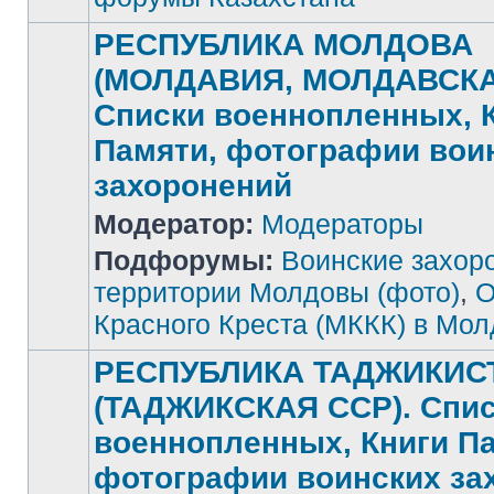
РЕСПУБЛИКА МОЛДОВА
(МОЛДАВИЯ, МОЛДАВСКА
Списки военнопленных, 
Памяти, фотографии вои
захоронений
Нет
Модератор:
Модераторы
непрочитанных
сообщений
Подфорумы:
Воинские захор
территории Молдовы (фото)
,
О
Красного Креста (МККК) в Мо
РЕСПУБЛИКА ТАДЖИКИС
(ТАДЖИКСКАЯ ССР). Спи
военнопленных, Книги П
фотографии воинских за