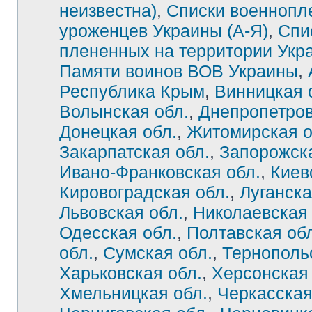
неизвестна)
,
Списки военнопл
уроженцев Украины (А-Я)
,
Спи
плененных на территории Укр
Памяти воинов ВОВ Украины
,
Республика Крым
,
Винницкая 
Волынская обл.
,
Днепропетров
Донецкая обл.
,
Житомирская о
Закарпатская обл.
,
Запорожска
Ивано-Франковская обл.
,
Киев
Нет
непрочитанных
сообщений
Кировоградская обл.
,
Луганска
Львовская обл.
,
Николаевская 
Одесская обл.
,
Полтавская об
обл.
,
Сумская обл.
,
Тернополь
Харьковская обл.
,
Херсонская 
Хмельницкая обл.
,
Черкасская