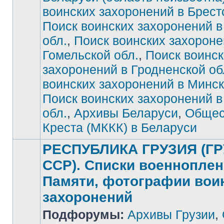
воинских захоронений в Брест
Нет
непрочитанных
сообщений
Поиск воинских захоронений в
обл.
,
Поиск воинских захороне
Гомельской обл.
,
Поиск воинск
захоронений в Гродненской об
воинских захоронений в Минск
Поиск воинских захоронений 
обл.
,
Архивы Беларуси
,
Общес
Креста (МККК) в Беларуси
РЕСПУБЛИКА ГРУЗИЯ (Г
ССР). Списки военноплен
Памяти, фотографии вои
захоронений
Нет
Подфорумы:
Архивы Грузии
,
непрочитанных
сообщений