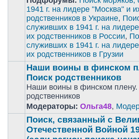
Подфорумы:
Поиск моряков,
1941 г. на лидере "Москва" и и
родственников в Украине
,
Поис
Нет
непрочитанных
сообщений
служивших в 1941 г. на лидере
их родственников в России
,
По
служивших в 1941 г. на лидере
их родственников в Грузии
Наши воины в финском п
Поиск родственников
Наши воины в финском плену.
Нет
родственников
непрочитанных
сообщений
Модераторы:
Ольга48
,
Модер
Поиск, связанный с Вели
Отечественной Войной 194