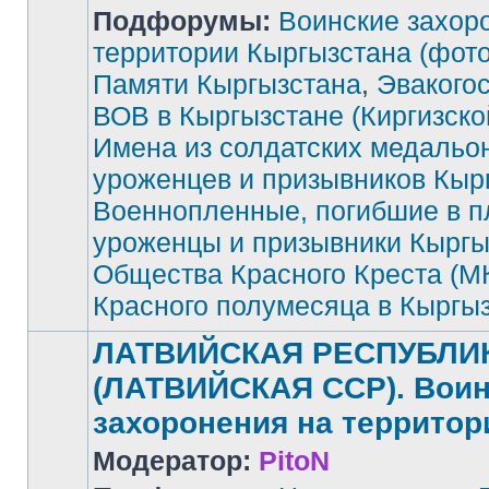
Подфорумы:
Воинские захор
территории Кыргызстана (фото
Памяти Кыргызстана
,
Эвакого
Нет
непрочитанных
сообщений
ВОВ в Кыргызстане (Киргизск
Имена из солдатских медальо
уроженцев и призывников Кыр
Военнопленные, погибшие в п
уроженцы и призывники Кыргы
Общества Красного Креста (М
Красного полумесяца в Кыргы
ЛАТВИЙСКАЯ РЕСПУБЛИ
(ЛАТВИЙСКАЯ ССР). Воин
захоронения на территор
Модератор:
PitoN