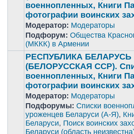
военнопленных, Книги П
фотографии воинских за
Нет
Модератор:
Модераторы
непрочитанных
сообщений
Подфорум:
Общества Красног
(МККК) в Армении
РЕСПУБЛИКА БЕЛАРУСЬ
(БЕЛОРУССКАЯ ССР). Сп
военнопленных, Книги П
фотографии воинских за
Модератор:
Модераторы
Подфорумы:
Списки военноп
уроженцев Беларуси (А-Я)
,
Кн
Беларуси
,
Поиск воинских зах
Беларуси (область неизвестна