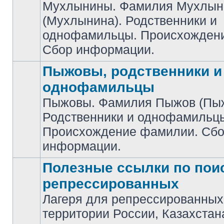
Мухлынины. Фамилия Мухлын
(Мухлынина). Родственники и
Нет
непрочитанных
однофамильцы. Происхожден
сообщений
Сбор информации.
Пыжовы, родственники и
однофамильцы
Пыжовы. Фамилия Пыжов (Пыж
Родственники и однофамильц
Нет
непрочитанных
Происхождение фамилии. Сб
сообщений
информации.
Полезные ссылки по пои
репрессированных
Лагеря для репрессированных
Нет
территории России, Казахстан
непрочитанных
сообщений