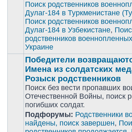
Поиск родственников военноп
Дулаг-184 в Туркменистане (Т
Поиск родственников военноп
Дулаг-184 в Узбекистане
,
Поис
родственников военнопленных
Украине
Победители возвращаютс
Имена из солдатских мед
Розыск родственников
Поиск без вести пропавших во
Отечественной Войны, поиск 
погибших солдат.
Нет
Подфорумы:
Родственники в
непрочитанных
сообщений
найдены, поиск завершен
,
Пои
родственников продолжается
,