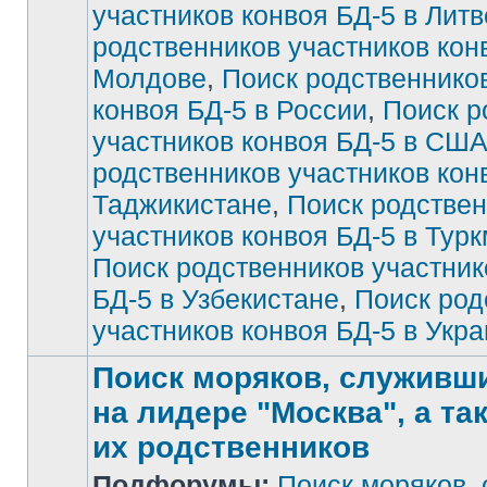
участников конвоя БД-5 в Литв
непрочитанных
сообщений
родственников участников кон
Молдове
,
Поиск родственнико
конвоя БД-5 в России
,
Поиск р
участников конвоя БД-5 в СШ
родственников участников кон
Таджикистане
,
Поиск родстве
участников конвоя БД-5 в Тур
Поиск родственников участник
БД-5 в Узбекистане
,
Поиск род
участников конвоя БД-5 в Укр
Поиск моряков, служивших
на лидере "Москва", а та
их родственников
Подфорумы:
Поиск моряков,