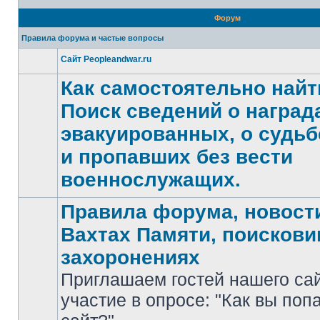
Форум
Правила форума и частые вопросы
Сайт Peopleandwar.ru
Нет
непрочитанных
Как самостоятельно найт
сообщений
Поиск сведений о награда
эвакуированных, о судьб
Нет
и пропавших без вести
непрочитанных
сообщений
военнослужащих.
Правила форума, новости
Вахтах Памяти, поискови
захоронениях
Приглашаем гостей нашего са
участие в опросе: "Как вы поп