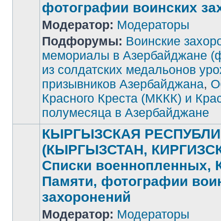
фотографии воинских за
Модератор:
Модераторы
Подфорумы:
Воинские захор
Нет
непрочитанных
мемориалы в Азербайджане (
сообщений
из солдатских медальонов ур
призывников Азербайджана
,
О
Красного Креста (МККК) и Кра
полумесяца в Азербайджане
КЫРГЫЗСКАЯ РЕСПУБЛИ
(КЫРГЫЗСТАН, КИРГИЗСК
Списки военнопленных, 
Памяти, фотографии вои
захоронений
Модератор:
Модераторы