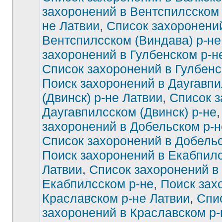
захоронений в Вентспилсском 
не Латвии
,
Список захоронени
Вентспилсском (Виндава) р-не
захоронений в Гулбенском р-н
Список захоронений в Гулбенс
Поиск захоронений в Даугавп
(Двинск) р-не Латвии
,
Список з
Даугавпилсском (Двинск) р-не
захоронений в Добельском р-н
Список захоронений в Добельс
Поиск захоронений в Екабпилс
Латвии
,
Список захоронений в
Екабпилсском р-не
,
Поиск зах
Краславском р-не Латвии
,
Спи
захоронений в Краславском р-