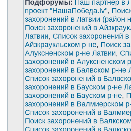
Подфорумы:
Наш партнер в Л
проект "НашаПобеда.lv"
,
Поиск
захоронений в Латвии (район 
Поиск захоронений в Айзкраук
Латвии
,
Список захоронений в
Айзкраукльском р-не
,
Поиск за
Алуксненском р-не Латвии
,
Сп
захоронений в Алуксненском р
захоронений в Балвском р-не 
Список захоронений в Балвско
захоронений в Бауском р-не Л
захоронений в Бауском р-не
,
П
захоронений в Валмиерском р
Список захоронений в Валмие
Поиск захоронений в Валкском
Список захоронений в Валкско