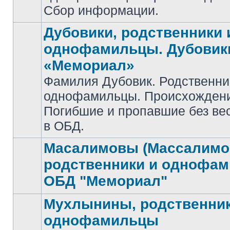
Сбор информации.
Дубовики, родственники 
однофамильцы. Дубовик
«Мемориал»
Фамилия Дубовик. Родственни
Нет
однофамильцы. Происхожден
непрочитанных
сообщений
Погибшие и пропавшие без ве
в ОБД.
Масалимовы (Массалимо
родственники и однофа
Нет
ОБД "Мемориал"
непрочитанных
сообщений
Мухлынины, родственник
однофамильцы