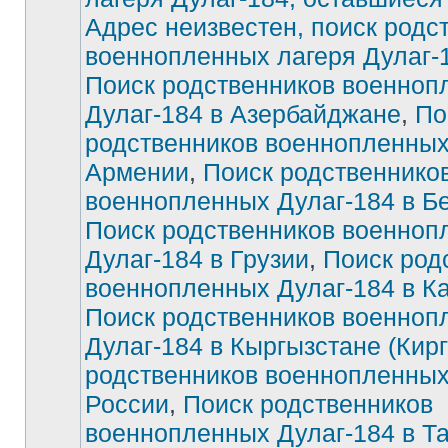
Адрес неизвестен, поиск родс
Нет
непрочитанных
военнопленных лагеря Дулаг-
сообщений
Поиск родственников военноп
Дулаг-184 в Азербайджане
,
По
родственников военнопленных
Армении
,
Поиск родственнико
военнопленных Дулаг-184 в Б
Поиск родственников военноп
Дулаг-184 в Грузии
,
Поиск род
военнопленных Дулаг-184 в К
Поиск родственников военноп
Дулаг-184 в Кыргызстане (Кирг
родственников военнопленных
России
,
Поиск родственников
военнопленных Дулаг-184 в Т