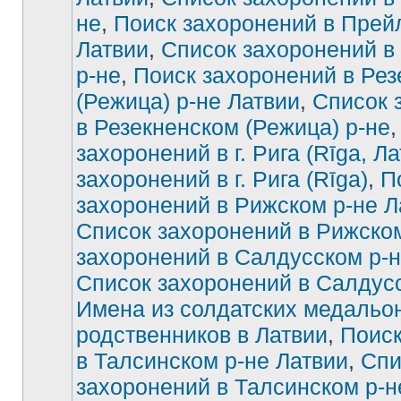
не
,
Поиск захоронений в Прей
Латвии
,
Список захоронений в
р-не
,
Поиск захоронений в Рез
(Режица) р-не Латвии
,
Список 
в Резекненском (Режица) р-не
захоронений в г. Рига (Rīga, Ла
захоронений в г. Рига (Rīga)
,
П
захоронений в Рижском р-не Л
Список захоронений в Рижско
захоронений в Салдусском р-н
Список захоронений в Салдус
Имена из солдатских медальон
родственников в Латвии
,
Поиск
в Талсинском р-не Латвии
,
Спи
захоронений в Талсинском р-н