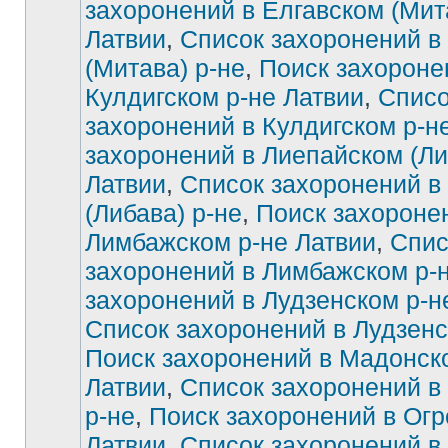
захоронений в Елгавском (Мит
Латвии
,
Список захоронений в
Нет
непрочитанных
сообщений
(Митава) р-не
,
Поиск захороне
Кулдигском р-не Латвии
,
Списо
захоронений в Кулдигском р-н
захоронений в Лиепайском (Ли
Латвии
,
Список захоронений в
(Либава) р-не
,
Поиск захороне
Лимбажском р-не Латвии
,
Спис
захоронений в Лимбажском р-
захоронений в Лудзенском р-н
Список захоронений в Лудзенс
Поиск захоронений в Мадонск
Латвии
,
Список захоронений в
р-не
,
Поиск захоронений в Огр
Латвии
,
Список захоронений в 