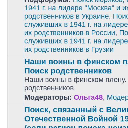
1941 г. на лидере "Москва" и и
родственников в Украине
,
Поис
Нет
непрочитанных
сообщений
служивших в 1941 г. на лидере
их родственников в России
,
По
служивших в 1941 г. на лидере
их родственников в Грузии
Наши воины в финском п
Поиск родственников
Наши воины в финском плену.
Нет
родственников
непрочитанных
сообщений
Модераторы:
Ольга48
,
Модер
Поиск, связанный с Вели
Отечественной Войной 194
(если регион поиска неиз