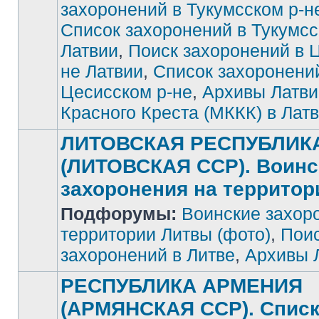
захоронений в Тукумсском р-н
Список захоронений в Тукумсс
Латвии
,
Поиск захоронений в 
не Латвии
,
Список захоронени
Цесисском р-не
,
Архивы Латви
Красного Креста (МККК) в Лат
ЛИТОВСКАЯ РЕСПУБЛИК
(ЛИТОВСКАЯ ССР). Воинс
захоронения на террито
Подфорумы:
Воинские захор
Нет
непрочитанных
сообщений
территории Литвы (фото)
,
Поис
захоронений в Литве
,
Архивы 
РЕСПУБЛИКА АРМЕНИЯ
(АРМЯНСКАЯ ССР). Спис