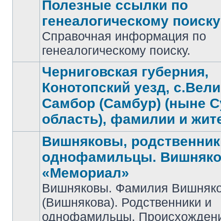
Полезные ссылки по
генеалогическому поиску
Справочная информация по
Нет
непрочитанных
генеалогическому поиску.
сообщений
Черниговская губерния,
Конотопский уезд, с.Вел
Самбор (Самбур) (ныне 
Нет
непрочитанных
область), фамилии и жит
сообщений
Вишняковы, родственник
однофамильцы. Вишняко
«Мемориал»
Вишняковы. Фамилия Вишняк
Нет
(Вишнякова). Родственники и
непрочитанных
сообщений
однофамильцы. Происхожден