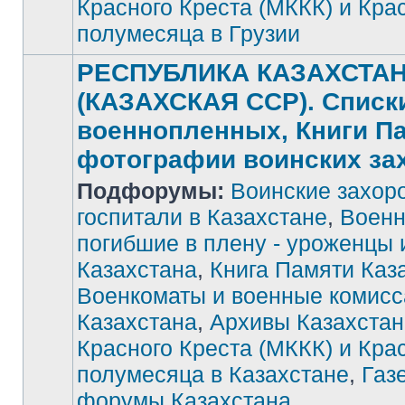
Красного Креста (МККК) и Кра
полумесяца в Грузии
РЕСПУБЛИКА КАЗАХСТА
(КАЗАХСКАЯ ССР). Списк
военнопленных, Книги П
фотографии воинских за
Подфорумы:
Воинские захор
госпитали в Казахстане
,
Военн
погибшие в плену - уроженцы 
Нет
Казахстана
,
Книга Памяти Каз
непрочитанных
сообщений
Военкоматы и военные комис
Казахстана
,
Архивы Казахстан
Красного Креста (МККК) и Кра
полумесяца в Казахстане
,
Газ
форумы Казахстана