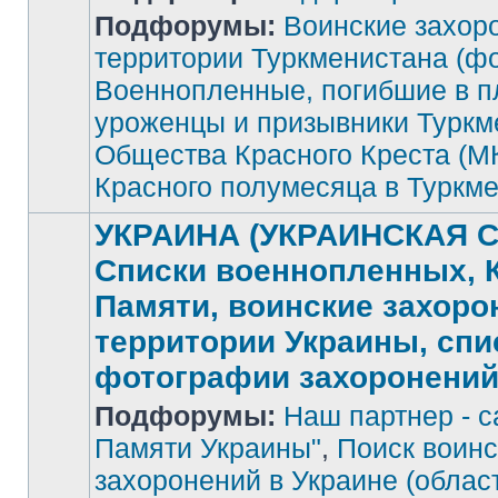
Подфорумы:
Воинские захор
Нет
непрочитанных
территории Туркменистана (фо
сообщений
Военнопленные, погибшие в п
уроженцы и призывники Туркм
Общества Красного Креста (М
Красного полумесяца в Туркм
УКРАИНА (УКРАИНСКАЯ С
Списки военнопленных, 
Памяти, воинские захоро
территории Украины, спи
фотографии захоронени
Подфорумы:
Наш партнер - с
Памяти Украины"
,
Поиск воинс
захоронений в Украине (облас