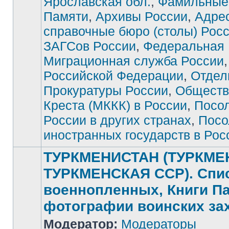
Ярославская обл.
,
Фамильные
Памяти
,
Архивы России
,
Адре
справочные бюро (столы) Рос
ЗАГСов России
,
Федеральная
Миграционная служба России
Российской Федерации
,
Отдел
Прокуратуры России
,
Обществ
Креста (МККК) в России
,
Посо
России в других странах
,
Посо
иностранных государств в Рос
ТУРКМЕНИСТАН (ТУРКМЕ
ТУРКМЕНСКАЯ ССР). Спи
военнопленных, Книги П
фотографии воинских за
Модератор:
Модераторы