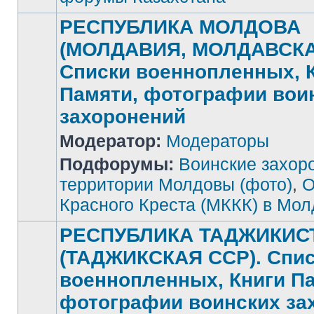
РЕСПУБЛИКА МОЛДОВА
(МОЛДАВИЯ, МОЛДАВСКА
Списки военнопленных, 
Памяти, фотографии вои
захоронений
Нет
Модератор:
Модераторы
непрочитанных
сообщений
Подфорумы:
Воинские захор
территории Молдовы (фото)
,
О
Красного Креста (МККК) в Мо
РЕСПУБЛИКА ТАДЖИКИС
(ТАДЖИКСКАЯ ССР). Спи
военнопленных, Книги П
фотографии воинских за