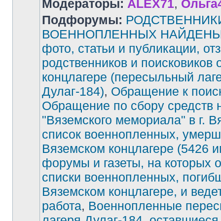
Модераторы:
ALEX71
,
Ольга
Подфорумы:
РОДСТВЕННИК
ВОЕННОПЛЕННЫХ НАЙДЕНЫ!
фото, статьи и публикации, от
родственников и поисковиков 
концлагере (пересыльный лаг
Дулаг-184)
,
Обращение к поис
Обращение по сбору средств 
"Вяземского мемориала" в г. В
список военнопленных, умерш
Вяземском концлагере (5426 и
форумы и газеты, на которых 
списки военнопленных, погиб
Вяземском концлагере, и веде
работа
,
Военнопленные перес
лагеря Дулаг-184, оставшиеся