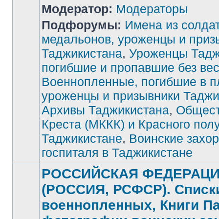
Модератор:
Модераторы
Подфорумы:
Имена из солда
медальонов, уроженцы и приз
Таджикистана
,
Уроженцы Тадж
Нет
непрочитанных
погибшие и пропавшие без ве
сообщений
Военнопленные, погибшие в п
уроженцы и призывники Таджи
Архивы Таджикистана
,
Общест
Креста (МККК) и Красного пол
Таджикистане
,
Воинские захор
госпиталя в Таджикистане
РОССИЙСКАЯ ФЕДЕРАЦ
(РОССИЯ, РСФСР). Списк
военнопленных, Книги П