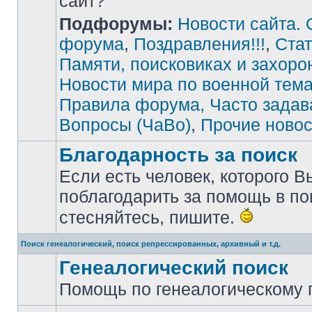
сайт?"
Подфорумы:
Новости сайта. 
Нет
непрочитанных
сообщений
форума
,
Поздравления!!!
,
Стат
Памяти, поисковиках и захоро
Новости мира по военной тема
Правила форума, Часто зада
Вопросы (ЧаВо)
,
Прочие новос
Благодарность за поиск
Если есть человек, которого В
поблагодарить за помощь в по
Нет
непрочитанных
стесняйтесь, пишите.
сообщений
Поиск генеалогический, поиск репрессированных, архивный и т.д.
Генеалогический поиск
Помощь по генеалогическому п
Нет
непрочитанных
сообщений