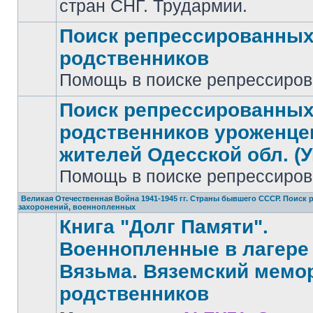
стран СНГ. Трудармии.
Поиск репрессированны
родственников
Нет
Помощь в поиске репрессиро
непрочитанных
сообщений
Поиск репрессированны
родственников уроженце
жителей Одесской обл. (У
Нет
непрочитанных
Помощь в поиске репрессиро
сообщений
Великая Отечественная Война 1941-1945 гг. Страны бывшего СССР. Поиск
захоронений, военнопленных
Книга "Долг Памяти".
Военнопленные в лагере 
Вязьма. Вяземский мемо
родственников