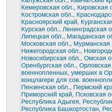
Калужская обл.
,
Камчатский к
Кемеровская обл.
,
Кировская 
Костромская обл.
,
Краснодарс
Красноярский край
,
Курганская
Курская обл.
,
Ленинградская о
Липецкая обл.
,
Магаданская о
Московская обл.
,
Мурманская 
Нижегородская обл.
,
Новгород
Новосибирская обл.
,
Омская о
Оренбургская обл.
,
Орловская 
военнопленных, умерших в О
концлагере для сов. военноп
Нет
непрочитанных
Пензенская обл.
,
Пермский кр
сообщений
Приморский край
,
Псковская о
Республика Адыгея
,
Республи
Республика Башкортостан
,
Ре