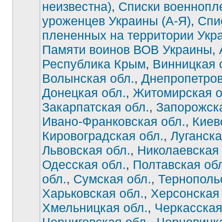
неизвестна)
,
Списки военнопл
уроженцев Украины (А-Я)
,
Спи
плененных на территории Укр
Памяти воинов ВОВ Украины
,
Республика Крым
,
Винницкая 
Волынская обл.
,
Днепропетров
Донецкая обл.
,
Житомирская о
Закарпатская обл.
,
Запорожска
Ивано-Франковская обл.
,
Киев
Нет
непрочитанных
сообщений
Кировоградская обл.
,
Луганска
Львовская обл.
,
Николаевская 
Одесская обл.
,
Полтавская об
обл.
,
Сумская обл.
,
Тернополь
Харьковская обл.
,
Херсонская 
Хмельницкая обл.
,
Черкасская