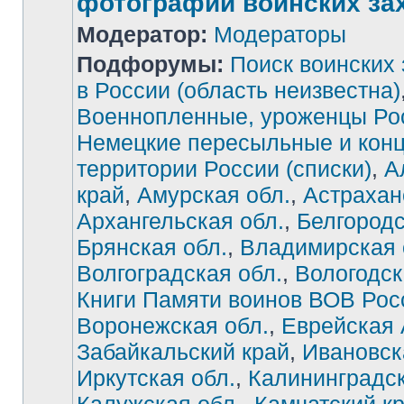
фотографии воинских за
Модератор:
Модераторы
Подфорумы:
Поиск воинских
в России (область неизвестна)
Военнопленные, уроженцы Ро
Немецкие пересыльные и конц
территории России (списки)
,
А
край
,
Амурская обл.
,
Астрахан
Архангельская обл.
,
Белгородс
Брянская обл.
,
Владимирская 
Волгоградская обл.
,
Вологодск
Книги Памяти воинов ВОВ Рос
Воронежская обл.
,
Еврейская
Забайкальский край
,
Ивановск
Иркутская обл.
,
Калининградск