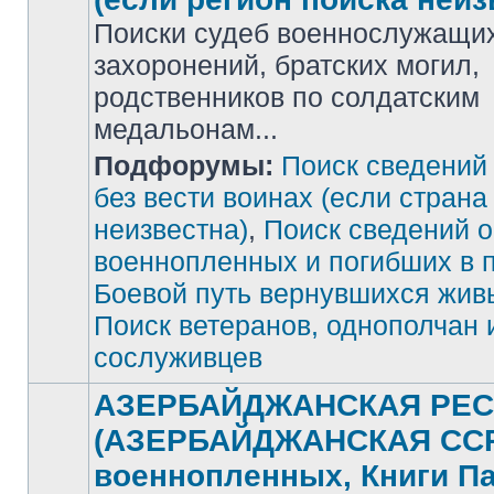
Поиски судеб военнослужащих
захоронений, братских могил,
родственников по солдатским
медальонам...
Подфорумы:
Поиск сведений
Нет
непрочитанных
сообщений
без вести воинах (если страна
неизвестна)
,
Поиск сведений о
военнопленных и погибших в 
Боевой путь вернувшихся жив
Поиск ветеранов, однополчан 
сослуживцев
АЗЕРБАЙДЖАНСКАЯ РЕС
(АЗЕРБАЙДЖАНСКАЯ ССР)
военнопленных, Книги П