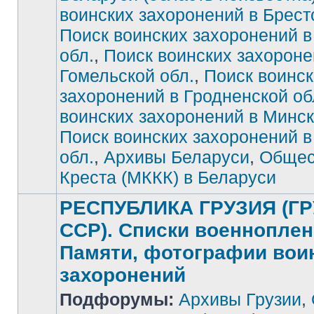
воинских захоронений в Брест
Нет
непрочитанных
сообщений
Поиск воинских захоронений в
обл.
,
Поиск воинских захороне
Гомельской обл.
,
Поиск воинск
захоронений в Гродненской об
воинских захоронений в Минск
Поиск воинских захоронений 
обл.
,
Архивы Беларуси
,
Общес
Креста (МККК) в Беларуси
РЕСПУБЛИКА ГРУЗИЯ (Г
ССР). Списки военноплен
Памяти, фотографии вои
захоронений
Нет
Подфорумы:
Архивы Грузии
,
непрочитанных
сообщений