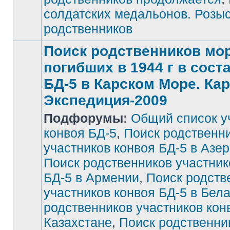
солдатских медальонов. Розы
родственников
Поиск родственников мор
погибших в 1944 г в сост
БД-5 в Карском Море. Ка
Экспедиция-2009
Подфорумы:
Общий список у
конвоя БД-5
,
Поиск родственн
участников конвоя БД-5 в Азе
Поиск родственников участник
БД-5 в Армении
,
Поиск родств
участников конвоя БД-5 в Бел
родственников участников кон
Казахстане
,
Поиск родственни
Нет