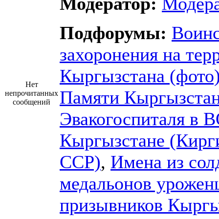
Модератор:
Модер
Подфорумы:
Воин
захоронения на тер
Кыргызстана (фото
Нет
Памяти Кыргызста
непрочитанных
сообщений
Эвакогоспиталя в 
Кыргызстане (Кирг
ССР)
,
Имена из сол
медальонов урожен
призывников Кыргы