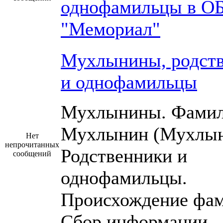
однофамильцы в О
"Мемориал"
Мухлынины, родст
и однофамильцы
Мухлынины. Фами
Мухлынин (Мухлын
Нет
непрочитанных
Родственники и
сообщений
однофамильцы.
Происхождение фам
Сбор информации.