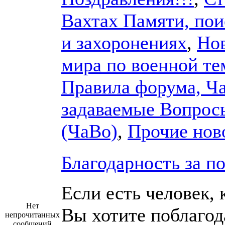
Вахтах Памяти, пои
и захоронениях
,
Но
мира по военной те
Правила форума, Ч
задаваемые Вопрос
(ЧаВо)
,
Прочие нов
Благодарность за п
Если есть человек, 
Нет
Вы хотите поблагод
непрочитанных
сообщений