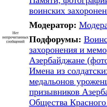
Памяти, фотографи
воинских захороне
Модератор:
Модер
Нет
Подфорумы:
Воин
непрочитанных
сообщений
захоронения и мем
Азербайджане (фот
Имена из солдатски
медальонов урожен
призывников Азерб
Общества Красного