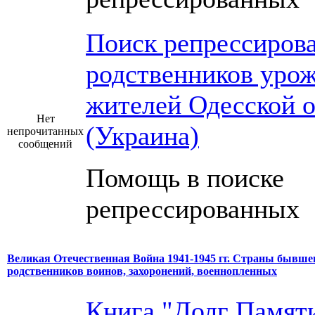
Поиск репрессиров
родственников урож
жителей Одесской о
Нет
(Украина)
непрочитанных
сообщений
Помощь в поиске
репрессированных
Великая Отечественная Война 1941-1945 гг. Страны бывше
родственников воинов, захоронений, военнопленных
Книга "Долг Памяти