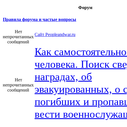
Форум
Правила форума и частые вопросы
Нет
Сайт Peopleandwar.ru
непрочитанных
сообщений
Как самостоятельно
человека. Поиск св
наградах, об
Нет
непрочитанных
эвакуированных, о 
сообщений
погибших и пропав
вести военнослужа