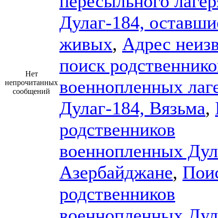
пересыльного лагер
Дулаг-184, оставши
живых
,
Адрес неизв
поиск родственнико
Нет
военнопленных лаг
непрочитанных
сообщений
Дулаг-184, Вязьма
,
родственников
военнопленных Дул
Азербайджане
,
Пои
родственников
военнопленных Дул