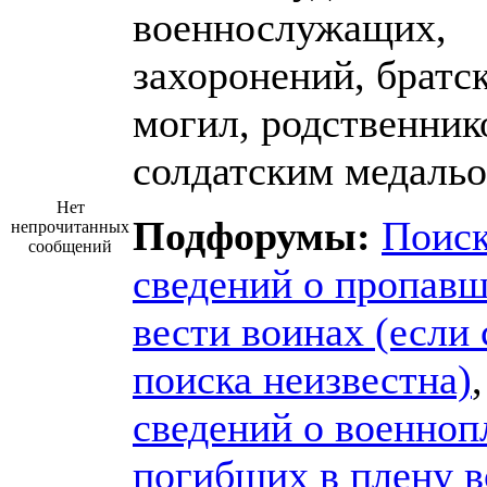
военнослужащих,
захоронений, братс
могил, родственник
солдатским медальо
Нет
Подфорумы:
Поис
непрочитанных
сообщений
сведений о пропавш
вести воинах (если 
поиска неизвестна)
сведений о военноп
погибших в плену 