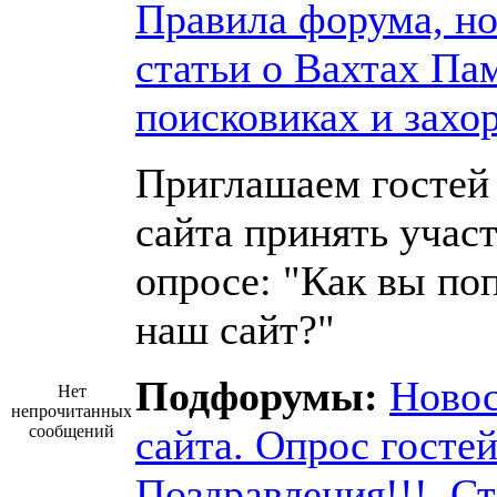
Правила форума, но
статьи о Вахтах Па
поисковиках и захо
Приглашаем гостей
сайта принять участ
опросе: "Как вы по
наш сайт?"
Подфорумы:
Ново
Нет
непрочитанных
сообщений
сайта. Опрос госте
Поздравления!!!
,
Ст