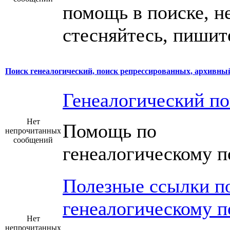
помощь в поиске, н
стесняйтесь, пишит
Поиск генеалогический, поиск репрессированных, архивный 
Генеалогический по
Нет
Помощь по
непрочитанных
сообщений
генеалогическому п
Полезные ссылки п
генеалогическому п
Нет
непрочитанных