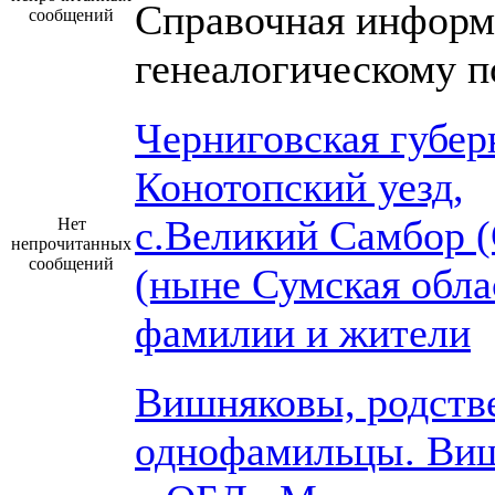
Справочная информ
сообщений
генеалогическому п
Черниговская губер
Конотопский уезд,
с.Великий Самбор 
Нет
непрочитанных
сообщений
(ныне Сумская обла
фамилии и жители
Вишняковы, родств
однофамильцы. Ви