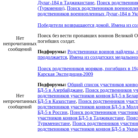
Дулаг-184 в Таджикистане
,
Поиск родственник
(Туркмении)
,
Поиск родственников военнопле
родственников военнопленных Дулаг-184 в Ук
Победители возвращаются домой. Имена из со
Поиск без вести пропавших воинов Великой О
Нет
погибших солдат.
непрочитанных
сообщений
Подфорумы:
Родственники воинов найдены, 
продолжается
,
Имена из солдатских медальоно
Поиск родственников моряков, погибших в 1944
Карская Экспедиция-2009
Подфорумы:
Общий список участников конво
БД-5 в Азербайджане
,
Поиск родственников уч
Нет
родственников участников конвоя БД-5 в Бела
непрочитанных
БД-5 в Казахстане
,
Поиск родственников участ
сообщений
родственников участников конвоя БД-5 в Мол
БД-5 в России
,
Поиск родственников участник
участников конвоя БД-5 в Таджикистане
,
Поиск
Туркменистане
,
Поиск родственников участник
родственников участников конвоя БД-5 в Укра