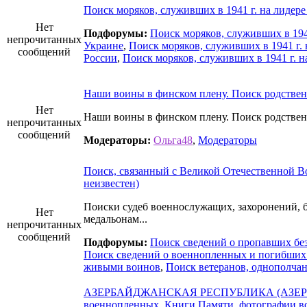
Поиск моряков, служивших в 1941 г. на лидере
Нет
Подфорумы:
Поиск моряков, служивших в 194
непрочитанных
Украине
,
Поиск моряков, служивших в 1941 г. 
сообщений
России
,
Поиск моряков, служивших в 1941 г. н
Наши воины в финском плену. Поиск родстве
Нет
Наши воины в финском плену. Поиск родстве
непрочитанных
сообщений
Модераторы:
Ольга48
,
Модераторы
Поиск, связанный с Великой Отечественной Во
неизвестен)
Поиски судеб военнослужащих, захоронений, б
Нет
медальонам...
непрочитанных
сообщений
Подфорумы:
Поиск сведений о пропавших без 
Поиск сведений о военнопленных и погибших
живыми воинов
,
Поиск ветеранов, однополча
АЗЕРБАЙДЖАНСКАЯ РЕСПУБЛИКА (АЗЕР
военнопленных, Книги Памяти, фотографии в