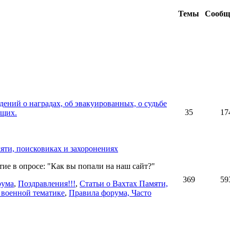
Темы
Сообщ
дений о наградах, об эвакуированных, о судьбе
35
17
ащих.
мяти, поисковиках и захоронениях
ие в опросе: "Как вы попали на наш сайт?"
369
59
рума
,
Поздравления!!!
,
Статьи о Вахтах Памяти,
 военной тематике
,
Правила форума, Часто