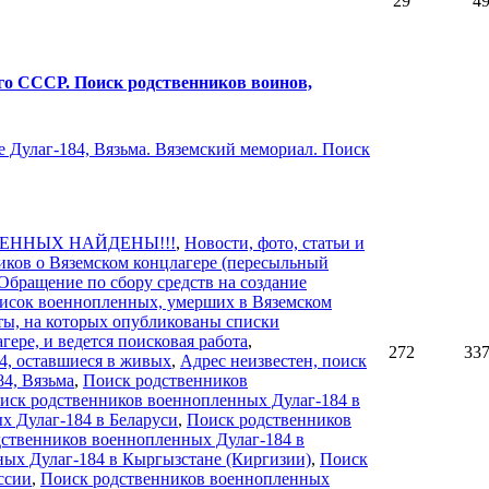
29
4
го СССР. Поиск родственников воинов,
 Дулаг-184, Вязьма. Вяземский мемориал. Поиск
ЕННЫХ НАЙДЕНЫ!!!
,
Новости, фото, статьи и
иков о Вяземском концлагере (пересыльный
Обращение по сбору средств на создание
исок военнопленных, умерших в Вяземском
ты, на которых опубликованы списки
ере, и ведется поисковая работа
,
272
33
4, оставшиеся в живых
,
Адрес неизвестен, поиск
4, Вязьма
,
Поиск родственников
иск родственников военнопленных Дулаг-184 в
х Дулаг-184 в Беларуси
,
Поиск родственников
ственников военнопленных Дулаг-184 в
ых Дулаг-184 в Кыргызстане (Киргизии)
,
Поиск
ссии
,
Поиск родственников военнопленных