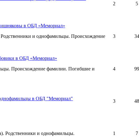
2
5
Вишняковы в ОБД «Мемориал»
 Родственники и однофамильцы. Происхождение
3
3
убовики в ОБД «Мемориал»
льцы. Происхождение фамилии. Погибшие и
4
9
 однофамильцы в ОБД "Мемориал"
3
4
. Родственники и однофамильцы.
1
7