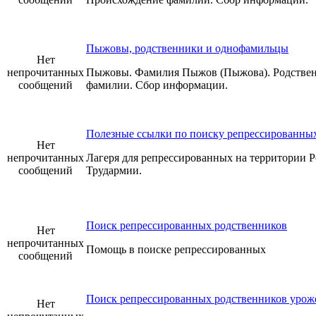
Пыжовы, родственники и однофамильцы
Нет
непрочитанных
Пыжовы. Фамилия Пыжов (Пыжова). Родствен
сообщений
фамилии. Сбор информации.
Полезные ссылки по поиску репрессированны
Нет
непрочитанных
Лагеря для репрессированных на территории Ро
сообщений
Трудармии.
Поиск репрессированных родственников
Нет
непрочитанных
Помощь в поиске репрессированных
сообщений
Поиск репрессированных родственников уроже
Нет