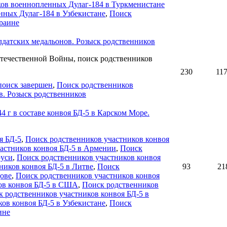
ов военнопленных Дулаг-184 в Туркменистане
нных Дулаг-184 в Узбекистане
,
Поиск
раине
лдатских медальонов. Розыск родственников
течественной Войны, поиск родственников
230
11
поиск завершен
,
Поиск родственников
в. Розыск родственников
 г в составе конвоя БД-5 в Карском Море.
я БД-5
,
Поиск родственников участников конвоя
астников конвоя БД-5 в Армении
,
Поиск
руси
,
Поиск родственников участников конвоя
ников конвоя БД-5 в Литве
,
Поиск
93
21
дове
,
Поиск родственников участников конвоя
ов конвоя БД-5 в США
,
Поиск родственников
 родственников участников конвоя БД-5 в
ов конвоя БД-5 в Узбекистане
,
Поиск
ине