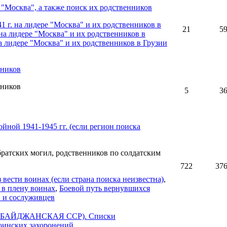
 "Москва", а также поиск их родственников
1 г. на лидере "Москва" и их родственников в
21
5
на лидере "Москва" и их родственников в
а лидере "Москва" и их родственников в Грузии
нников
нников
5
3
йной 1941-1945 гг. (если регион поиска
ратских могил, родственников по солдатским
722
37
вести воинах (если страна поиска неизвестна)
,
 в плену воинах
,
Боевой путь вернувшихся
н и сослуживцев
БАЙДЖАНСКАЯ ССР). Списки
оинских захоронений