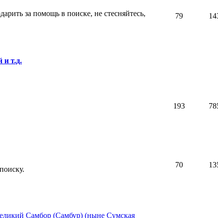
дарить за помощь в поиске, не стесняйтесь,
79
14
и т.д.
193
78
70
13
поиску.
Великий Самбор (Самбур) (ныне Сумская