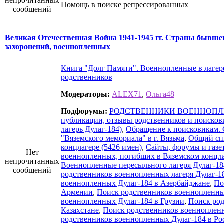
непрочитанных
Помощь в поиске репрессированных
сообщений
Великая Отечественная Война 1941-1945 гг. Страны бывше
захоронений, военнопленных
Книга "Долг Памяти". Военнопленные в лагере
родственников
Модераторы:
ALEX71
,
Ольга48
Подфорумы:
РОДСТВЕННИКИ ВОЕННОПЛ
публикации, отзывы родственников и поисков
лагерь Дулаг-184)
,
Обращение к поисковикам. 
"Вяземского мемориала" в г. Вязьма
,
Общий сп
концлагере (5426 имен)
,
Сайты, форумы и газе
Нет
военнопленных, погибших в Вяземском концлаг
непрочитанных
Военнопленные пересыльного лагеря Дулаг-18
сообщений
родственников военнопленных лагеря Дулаг-18
военнопленных Дулаг-184 в Азербайджане
,
По
Армении
,
Поиск родственников военнопленны
военнопленных Дулаг-184 в Грузии
,
Поиск род
Казахстане
,
Поиск родственников военнопленн
родственников военнопленных Дулаг-184 в Ро