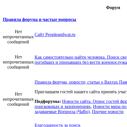
Форум
Правила форума и частые вопросы
Нет
Сайт Peopleandwar.ru
непрочитанных
сообщений
Нет
Как самостоятельно найти человека. Поиск све
непрочитанных
погибших и пропавших без вести военнослуж
сообщений
Правила форума, новости; статьи о Вахтах Па
Приглашаем гостей нашего сайта принять участ
Нет
непрочитанных
Подфорумы:
Новости сайта. Опрос гостей фо
сообщений
поисковиках и захоронениях
,
Новости мира по
задаваемые Вопросы (ЧаВо)
,
Прочие новости
Благодарность за поиск