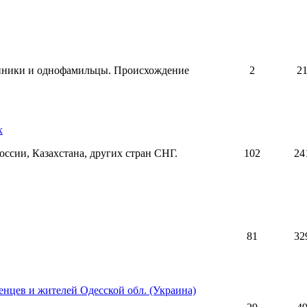
ники и однофамильцы. Происхождение
2
2
х
ссии, Казахстана, других стран СНГ.
102
24
81
32
нцев и жителей Одесской обл. (Украина)