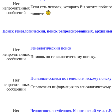
Нет
Если есть человек, которого Вы хотите поблаго
непрочитанных
сообщений
пишите.
Поиск генеалогический, поиск репрессированных, архивный 
Генеалогический поиск
Нет
непрочитанных
Помощь по генеалогическому поиску.
сообщений
Полезные ссылки по генеалогическому поиску
Нет
непрочитанных
Справочная информация по генеалогическому 
сообщений
Нет
Черниговская губерния, Конотопский уезд, с.