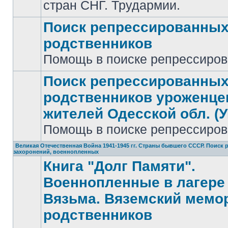
стран СНГ. Трудармии.
Поиск репрессированны
родственников
Нет
Помощь в поиске репрессиро
непрочитанных
сообщений
Поиск репрессированны
родственников уроженце
жителей Одесской обл. (У
Нет
непрочитанных
Помощь в поиске репрессиро
сообщений
Великая Отечественная Война 1941-1945 гг. Страны бывшего СССР. Поиск
захоронений, военнопленных
Книга "Долг Памяти".
Военнопленные в лагере 
Вязьма. Вяземский мемо
родственников