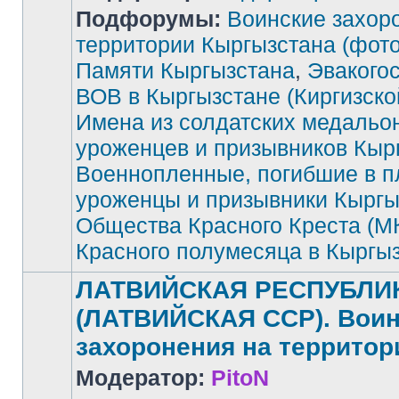
Подфорумы:
Воинские захор
территории Кыргызстана (фото
Памяти Кыргызстана
,
Эвакого
Нет
непрочитанных
сообщений
ВОВ в Кыргызстане (Киргизск
Имена из солдатских медальо
уроженцев и призывников Кыр
Военнопленные, погибшие в п
уроженцы и призывники Кыргы
Общества Красного Креста (М
Красного полумесяца в Кыргы
ЛАТВИЙСКАЯ РЕСПУБЛИ
(ЛАТВИЙСКАЯ ССР). Воин
захоронения на территор
Модератор:
PitoN