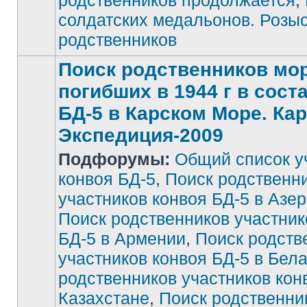
родственников продолжается
,
солдатских медальонов. Розы
родственников
Поиск родственников мор
погибших в 1944 г в сост
БД-5 в Карском Море. Ка
Экспедиция-2009
Подфорумы:
Общий список у
конвоя БД-5
,
Поиск родственн
участников конвоя БД-5 в Азе
Поиск родственников участник
БД-5 в Армении
,
Поиск родств
участников конвоя БД-5 в Бел
родственников участников кон
Казахстане
,
Поиск родственни
Нет