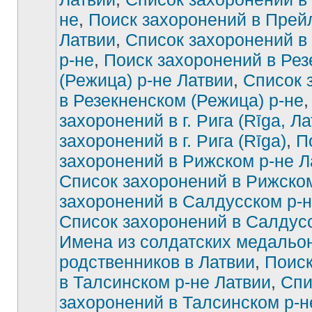
не
,
Поиск захоронений в Прей
Латвии
,
Список захоронений в
р-не
,
Поиск захоронений в Рез
(Режица) р-не Латвии
,
Список 
в Резекненском (Режица) р-не
захоронений в г. Рига (Rīga, Ла
захоронений в г. Рига (Rīga)
,
П
захоронений в Рижском р-не Л
Список захоронений в Рижско
захоронений в Салдусском р-н
Список захоронений в Салдус
Имена из солдатских медальон
родственников в Латвии
,
Поиск
в Талсинском р-не Латвии
,
Спи
захоронений в Талсинском р-н