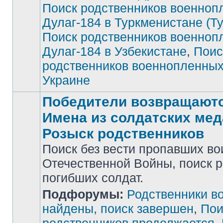
Поиск родственников военноп
Дулаг-184 в Туркменистане (Т
Поиск родственников военноп
Дулаг-184 в Узбекистане
,
Поис
родственников военнопленных
Украине
Победители возвращаютс
Имена из солдатских мед
Розыск родственников
Поиск без вести пропавших во
Отечественной Войны, поиск 
погибших солдат.
Нет
Подфорумы:
Родственники в
непрочитанных
сообщений
найдены, поиск завершен
,
Пои