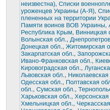
неизвестна)
,
Списки военнопл
уроженцев Украины (А-Я)
,
Спи
плененных на территории Укр
Памяти воинов ВОВ Украины
,
Республика Крым
,
Винницкая 
Волынская обл.
,
Днепропетров
Донецкая обл.
,
Житомирская о
Закарпатская обл.
,
Запорожска
Ивано-Франковская обл.
,
Киев
Нет
непрочитанных
сообщений
Кировоградская обл.
,
Луганска
Львовская обл.
,
Николаевская 
Одесская обл.
,
Полтавская об
обл.
,
Сумская обл.
,
Тернополь
Харьковская обл.
,
Херсонская 
Хмельницкая обл.
,
Черкасская