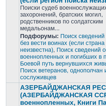
(если регион поиска неиз
Поиски судеб военнослужащих
захоронений, братских могил,
родственников по солдатским
медальонам...
Подфорумы:
Поиск сведений
Нет
непрочитанных
сообщений
без вести воинах (если страна
неизвестна)
,
Поиск сведений о
военнопленных и погибших в 
Боевой путь вернувшихся жив
Поиск ветеранов, однополчан 
сослуживцев
АЗЕРБАЙДЖАНСКАЯ РЕС
(АЗЕРБАЙДЖАНСКАЯ ССР)
военнопленных, Книги П