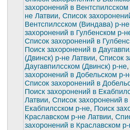
захоронений в Вентспилсском 
не Латвии
,
Список захоронени
Вентспилсском (Виндава) р-не
захоронений в Гулбенском р-н
Список захоронений в Гулбенс
Поиск захоронений в Даугавп
(Двинск) р-не Латвии
,
Список з
Даугавпилсском (Двинск) р-не
захоронений в Добельском р-н
Список захоронений в Добельс
Поиск захоронений в Екабпилс
Латвии
,
Список захоронений в
Екабпилсском р-не
,
Поиск зах
Краславском р-не Латвии
,
Спи
захоронений в Краславском р-