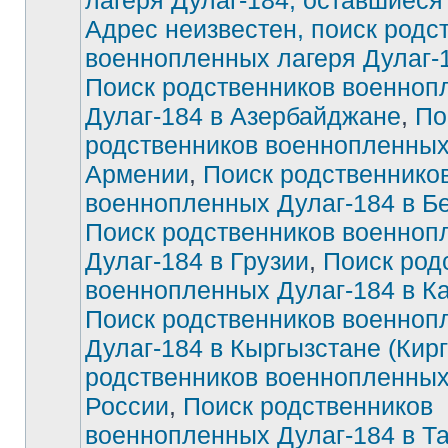
лагеря Дулаг-184, оставшиеся
Адрес неизвестен, поиск родс
Нет
непрочитанных
военнопленных лагеря Дулаг-
сообщений
Поиск родственников военноп
Дулаг-184 в Азербайджане
,
По
родственников военнопленных
Армении
,
Поиск родственнико
военнопленных Дулаг-184 в Б
Поиск родственников военноп
Дулаг-184 в Грузии
,
Поиск род
военнопленных Дулаг-184 в К
Поиск родственников военноп
Дулаг-184 в Кыргызстане (Кирг
родственников военнопленных
России
,
Поиск родственников
военнопленных Дулаг-184 в Т