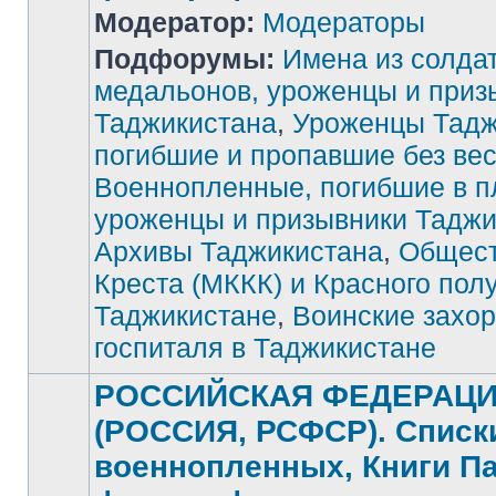
Модератор:
Модераторы
Подфорумы:
Имена из солда
медальонов, уроженцы и приз
Таджикистана
,
Уроженцы Тадж
Нет
непрочитанных
погибшие и пропавшие без ве
сообщений
Военнопленные, погибшие в п
уроженцы и призывники Таджи
Архивы Таджикистана
,
Общест
Креста (МККК) и Красного пол
Таджикистане
,
Воинские захор
госпиталя в Таджикистане
РОССИЙСКАЯ ФЕДЕРАЦ
(РОССИЯ, РСФСР). Списк
военнопленных, Книги П