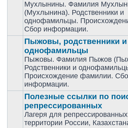
Мухлынины. Фамилия Мухлын
(Мухлынина). Родственники и
Нет
непрочитанных
однофамильцы. Происхожден
сообщений
Сбор информации.
Пыжовы, родственники и
однофамильцы
Пыжовы. Фамилия Пыжов (Пыж
Родственники и однофамильц
Нет
непрочитанных
Происхождение фамилии. Сб
сообщений
информации.
Полезные ссылки по пои
репрессированных
Лагеря для репрессированных
Нет
территории России, Казахстан
непрочитанных
сообщений