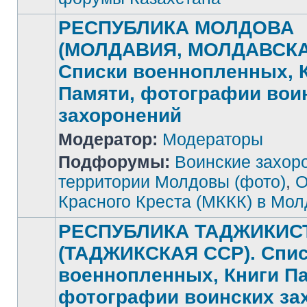
РЕСПУБЛИКА МОЛДОВА
(МОЛДАВИЯ, МОЛДАВСКА
Списки военнопленных, 
Памяти, фотографии вои
захоронений
Нет
Модератор:
Модераторы
непрочитанных
сообщений
Подфорумы:
Воинские захор
территории Молдовы (фото)
,
О
Красного Креста (МККК) в Мо
РЕСПУБЛИКА ТАДЖИКИС
(ТАДЖИКСКАЯ ССР). Спи
военнопленных, Книги П
фотографии воинских за