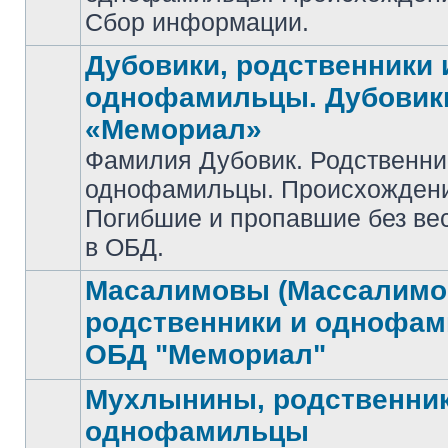
Сбор информации.
Дубовики, родственники 
однофамильцы. Дубовик
«Мемориал»
Фамилия Дубовик. Родственни
Нет
однофамильцы. Происхожден
непрочитанных
сообщений
Погибшие и пропавшие без ве
в ОБД.
Масалимовы (Массалимо
родственники и однофа
Нет
ОБД "Мемориал"
непрочитанных
сообщений
Мухлынины, родственник
однофамильцы