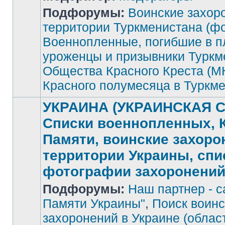
Подфорумы:
Воинские захор
Нет
непрочитанных
территории Туркменистана (фо
сообщений
Военнопленные, погибшие в п
уроженцы и призывники Туркм
Общества Красного Креста (М
Красного полумесяца в Туркм
УКРАИНА (УКРАИНСКАЯ С
Списки военнопленных, 
Памяти, воинские захоро
территории Украины, спи
фотографии захоронени
Подфорумы:
Наш партнер - с
Памяти Украины"
,
Поиск воинс
захоронений в Украине (облас