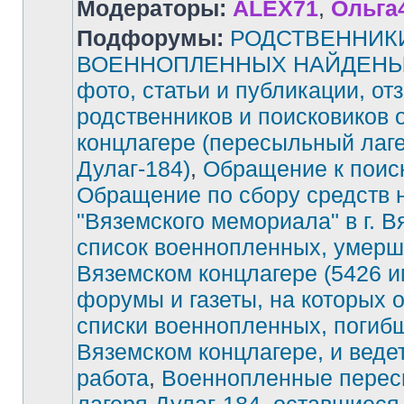
Модераторы:
ALEX71
,
Ольга
Подфорумы:
РОДСТВЕННИК
ВОЕННОПЛЕННЫХ НАЙДЕНЫ!
фото, статьи и публикации, от
родственников и поисковиков 
концлагере (пересыльный лаг
Дулаг-184)
,
Обращение к поис
Обращение по сбору средств 
"Вяземского мемориала" в г. В
список военнопленных, умерш
Вяземском концлагере (5426 и
форумы и газеты, на которых 
списки военнопленных, погиб
Вяземском концлагере, и веде
работа
,
Военнопленные перес