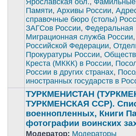
Ярославская обл.
,
Фамильные
Памяти
,
Архивы России
,
Адре
справочные бюро (столы) Рос
ЗАГСов России
,
Федеральная
Миграционная служба России
Российской Федерации
,
Отдел
Прокуратуры России
,
Обществ
Креста (МККК) в России
,
Посо
России в других странах
,
Посо
иностранных государств в Рос
ТУРКМЕНИСТАН (ТУРКМЕ
ТУРКМЕНСКАЯ ССР). Спи
военнопленных, Книги П
фотографии воинских за
Модератор:
Модераторы