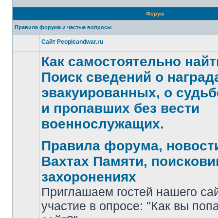
Форум
Правила форума и частые вопросы
Сайт Peopleandwar.ru
Нет
непрочитанных
Как самостоятельно найт
сообщений
Поиск сведений о награда
эвакуированных, о судьб
Нет
и пропавших без вести
непрочитанных
сообщений
военнослужащих.
Правила форума, новости
Вахтах Памяти, поискови
захоронениях
Приглашаем гостей нашего са
участие в опросе: "Как вы поп