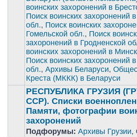
воинских захоронений в Брест
Нет
непрочитанных
сообщений
Поиск воинских захоронений в
обл.
,
Поиск воинских захороне
Гомельской обл.
,
Поиск воинск
захоронений в Гродненской об
воинских захоронений в Минск
Поиск воинских захоронений 
обл.
,
Архивы Беларуси
,
Общес
Креста (МККК) в Беларуси
РЕСПУБЛИКА ГРУЗИЯ (Г
ССР). Списки военноплен
Памяти, фотографии вои
захоронений
Нет
Подфорумы:
Архивы Грузии
,
непрочитанных
сообщений