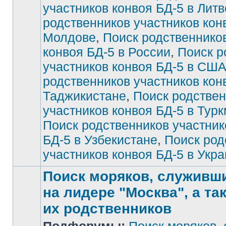
участников конвоя БД-5 в Литв
непрочитанных
сообщений
родственников участников кон
Молдове
,
Поиск родственнико
конвоя БД-5 в России
,
Поиск р
участников конвоя БД-5 в СШ
родственников участников кон
Таджикистане
,
Поиск родстве
участников конвоя БД-5 в Тур
Поиск родственников участник
БД-5 в Узбекистане
,
Поиск род
участников конвоя БД-5 в Укр
Поиск моряков, служивших
на лидере "Москва", а та
их родственников