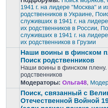
Подфорумы:
Поиск моряков,
1941 г. на лидере "Москва" и и
родственников в Украине
,
Поис
Нет
непрочитанных
сообщений
служивших в 1941 г. на лидере
их родственников в России
,
По
служивших в 1941 г. на лидере
их родственников в Грузии
Наши воины в финском п
Поиск родственников
Наши воины в финском плену.
Нет
родственников
непрочитанных
сообщений
Модераторы:
Ольга48
,
Модер
Поиск, связанный с Вели
Отечественной Войной 194