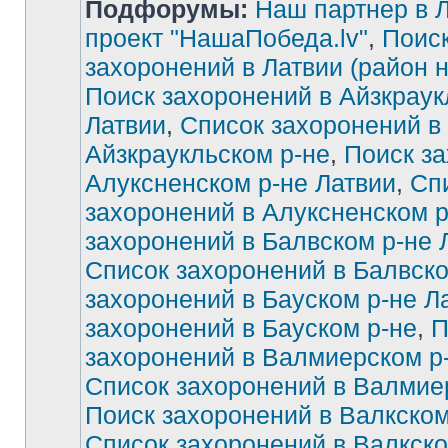
Подфорумы:
Наш партнер в Л
проект "НашаПобеда.lv"
,
Поиск
захоронений в Латвии (район 
Поиск захоронений в Айзкраук
Латвии
,
Список захоронений в
Айзкраукльском р-не
,
Поиск за
Алуксненском р-не Латвии
,
Сп
захоронений в Алуксненском р
захоронений в Балвском р-не 
Список захоронений в Балвско
захоронений в Бауском р-не Л
захоронений в Бауском р-не
,
П
захоронений в Валмиерском р
Список захоронений в Валмие
Поиск захоронений в Валкском
Список захоронений в Валкско