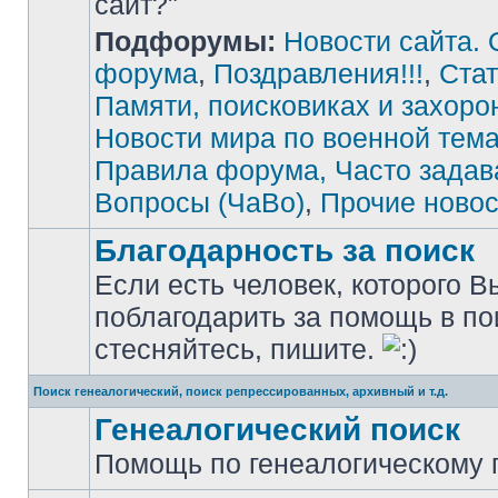
сайт?"
Подфорумы:
Новости сайта. 
Нет
непрочитанных
сообщений
форума
,
Поздравления!!!
,
Стат
Памяти, поисковиках и захоро
Новости мира по военной тема
Правила форума, Часто зада
Вопросы (ЧаВо)
,
Прочие новос
Благодарность за поиск
Если есть человек, которого В
поблагодарить за помощь в по
Нет
непрочитанных
стесняйтесь, пишите.
сообщений
Поиск генеалогический, поиск репрессированных, архивный и т.д.
Генеалогический поиск
Помощь по генеалогическому п
Нет
непрочитанных
сообщений