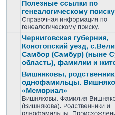
Полезные ссылки по
генеалогическому поиску
Справочная информация по
Нет
непрочитанных
генеалогическому поиску.
сообщений
Черниговская губерния,
Конотопский уезд, с.Вел
Самбор (Самбур) (ныне 
Нет
непрочитанных
область), фамилии и жит
сообщений
Вишняковы, родственник
однофамильцы. Вишняко
«Мемориал»
Вишняковы. Фамилия Вишняк
Нет
(Вишнякова). Родственники и
непрочитанных
сообщений
однофамильцы. Происхожден