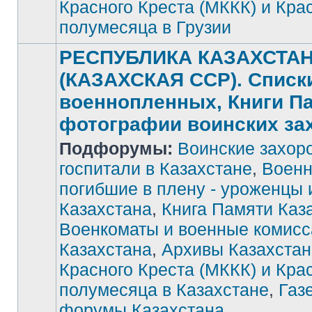
Красного Креста (МККК) и Кра
полумесяца в Грузии
РЕСПУБЛИКА КАЗАХСТА
(КАЗАХСКАЯ ССР). Списк
военнопленных, Книги П
фотографии воинских за
Подфорумы:
Воинские захор
госпитали в Казахстане
,
Военн
погибшие в плену - уроженцы 
Нет
Казахстана
,
Книга Памяти Каз
непрочитанных
сообщений
Военкоматы и военные комис
Казахстана
,
Архивы Казахстан
Красного Креста (МККК) и Кра
полумесяца в Казахстане
,
Газ
форумы Казахстана