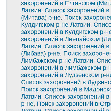
захоронений в Елгавском (Мит
Латвии
,
Список захоронений в
Нет
непрочитанных
сообщений
(Митава) р-не
,
Поиск захороне
Кулдигском р-не Латвии
,
Списо
захоронений в Кулдигском р-н
захоронений в Лиепайском (Ли
Латвии
,
Список захоронений в
(Либава) р-не
,
Поиск захороне
Лимбажском р-не Латвии
,
Спис
захоронений в Лимбажском р-
захоронений в Лудзенском р-н
Список захоронений в Лудзенс
Поиск захоронений в Мадонск
Латвии
,
Список захоронений в
р-не
,
Поиск захоронений в Огр
Латвии
,
Список захоронений в 