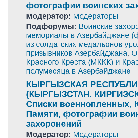
фотографии воинских за
Модератор:
Модераторы
Подфорумы:
Воинские захор
Нет
непрочитанных
мемориалы в Азербайджане (
сообщений
из солдатских медальонов ур
призывников Азербайджана
,
О
Красного Креста (МККК) и Кра
полумесяца в Азербайджане
КЫРГЫЗСКАЯ РЕСПУБЛИ
(КЫРГЫЗСТАН, КИРГИЗСК
Списки военнопленных, 
Памяти, фотографии вои
захоронений
Модератор:
Модераторы