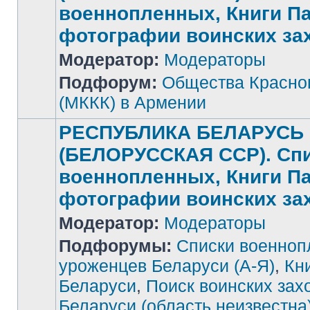
военнопленных, Книги П
фотографии воинских за
Нет
Модератор:
Модераторы
непрочитанных
сообщений
Подфорум:
Общества Красног
(МККК) в Армении
РЕСПУБЛИКА БЕЛАРУСЬ
(БЕЛОРУССКАЯ ССР). Сп
военнопленных, Книги П
фотографии воинских за
Модератор:
Модераторы
Подфорумы:
Списки военноп
уроженцев Беларуси (А-Я)
,
Кн
Беларуси
,
Поиск воинских зах
Беларуси (область неизвестна