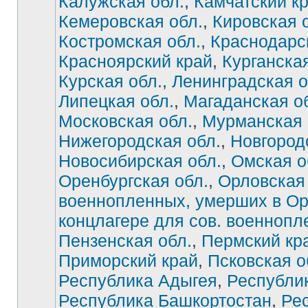
Калужская обл.
,
Камчатский к
Кемеровская обл.
,
Кировская 
Костромская обл.
,
Краснодарс
Красноярский край
,
Курганская
Курская обл.
,
Ленинградская о
Липецкая обл.
,
Магаданская о
Московская обл.
,
Мурманская 
Нижегородская обл.
,
Новгород
Новосибирская обл.
,
Омская о
Оренбургская обл.
,
Орловская 
военнопленных, умерших в О
концлагере для сов. военноп
Нет
непрочитанных
Пензенская обл.
,
Пермский кр
сообщений
Приморский край
,
Псковская о
Республика Адыгея
,
Республи
Республика Башкортостан
,
Ре