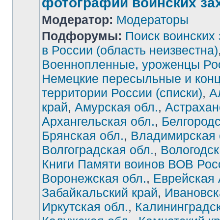
фотографии воинских за
Модератор:
Модераторы
Подфорумы:
Поиск воинских
в России (область неизвестна)
Военнопленные, уроженцы Ро
Немецкие пересыльные и конц
территории России (списки)
,
А
край
,
Амурская обл.
,
Астрахан
Архангельская обл.
,
Белгородс
Брянская обл.
,
Владимирская 
Волгоградская обл.
,
Вологодск
Книги Памяти воинов ВОВ Рос
Воронежская обл.
,
Еврейская
Забайкальский край
,
Ивановск
Иркутская обл.
,
Калининградск