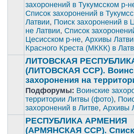
захоронений в Тукумсском р-н
Список захоронений в Тукумсс
Латвии
,
Поиск захоронений в 
не Латвии
,
Список захоронени
Цесисском р-не
,
Архивы Латви
Красного Креста (МККК) в Лат
ЛИТОВСКАЯ РЕСПУБЛИК
(ЛИТОВСКАЯ ССР). Воинс
захоронения на террито
Подфорумы:
Воинские захор
Нет
непрочитанных
сообщений
территории Литвы (фото)
,
Поис
захоронений в Литве
,
Архивы 
РЕСПУБЛИКА АРМЕНИЯ
(АРМЯНСКАЯ ССР). Спис