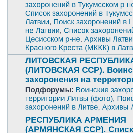
захоронений в Тукумсском р-н
Список захоронений в Тукумсс
Латвии
,
Поиск захоронений в 
не Латвии
,
Список захоронени
Цесисском р-не
,
Архивы Латви
Красного Креста (МККК) в Лат
ЛИТОВСКАЯ РЕСПУБЛИК
(ЛИТОВСКАЯ ССР). Воинс
захоронения на террито
Подфорумы:
Воинские захор
Нет
непрочитанных
сообщений
территории Литвы (фото)
,
Поис
захоронений в Литве
,
Архивы 
РЕСПУБЛИКА АРМЕНИЯ
(АРМЯНСКАЯ ССР). Спис