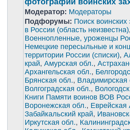
фотографии воинских за
Модератор:
Модераторы
Подфорумы:
Поиск воинских
в России (область неизвестна)
Военнопленные, уроженцы Ро
Немецкие пересыльные и конц
территории России (списки)
,
А
край
,
Амурская обл.
,
Астрахан
Архангельская обл.
,
Белгородс
Брянская обл.
,
Владимирская 
Волгоградская обл.
,
Вологодск
Книги Памяти воинов ВОВ Рос
Воронежская обл.
,
Еврейская
Забайкальский край
,
Ивановск
Иркутская обл.
,
Калининградск