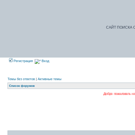
САЙТ ПОИСКА С
Регистрация
Вход
Темы без ответов
|
Активные темы
Список форумов
Добро пожаловать на наш форум. Рег