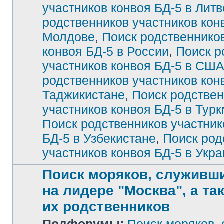
участников конвоя БД-5 в Литв
непрочитанных
сообщений
родственников участников кон
Молдове
,
Поиск родственнико
конвоя БД-5 в России
,
Поиск р
участников конвоя БД-5 в СШ
родственников участников кон
Таджикистане
,
Поиск родстве
участников конвоя БД-5 в Тур
Поиск родственников участник
БД-5 в Узбекистане
,
Поиск род
участников конвоя БД-5 в Укр
Поиск моряков, служивших
на лидере "Москва", а та
их родственников