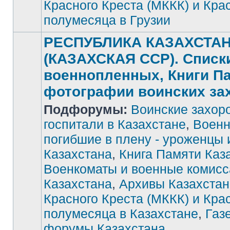
Красного Креста (МККК) и Кра
полумесяца в Грузии
РЕСПУБЛИКА КАЗАХСТА
(КАЗАХСКАЯ ССР). Списк
военнопленных, Книги П
фотографии воинских за
Подфорумы:
Воинские захор
госпитали в Казахстане
,
Военн
погибшие в плену - уроженцы 
Нет
Казахстана
,
Книга Памяти Каз
непрочитанных
сообщений
Военкоматы и военные комис
Казахстана
,
Архивы Казахстан
Красного Креста (МККК) и Кра
полумесяца в Казахстане
,
Газ
форумы Казахстана