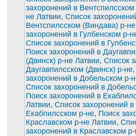
захоронений в Вентспилсском 
не Латвии
,
Список захоронени
Вентспилсском (Виндава) р-не
захоронений в Гулбенском р-н
Список захоронений в Гулбенс
Поиск захоронений в Даугавп
(Двинск) р-не Латвии
,
Список з
Даугавпилсском (Двинск) р-не
захоронений в Добельском р-н
Список захоронений в Добельс
Поиск захоронений в Екабпилс
Латвии
,
Список захоронений в
Екабпилсском р-не
,
Поиск зах
Краславском р-не Латвии
,
Спи
захоронений в Краславском р-