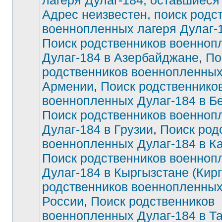
лагеря Дулаг-184, оставшиеся
Адрес неизвестен, поиск родс
Нет
непрочитанных
военнопленных лагеря Дулаг-
сообщений
Поиск родственников военноп
Дулаг-184 в Азербайджане
,
По
родственников военнопленных
Армении
,
Поиск родственнико
военнопленных Дулаг-184 в Б
Поиск родственников военноп
Дулаг-184 в Грузии
,
Поиск род
военнопленных Дулаг-184 в К
Поиск родственников военноп
Дулаг-184 в Кыргызстане (Кирг
родственников военнопленных
России
,
Поиск родственников
военнопленных Дулаг-184 в Т