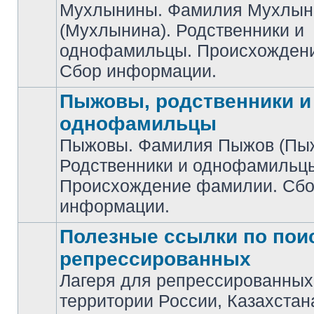
Мухлынины. Фамилия Мухлын
(Мухлынина). Родственники и
Нет
непрочитанных
однофамильцы. Происхожден
сообщений
Сбор информации.
Пыжовы, родственники и
однофамильцы
Пыжовы. Фамилия Пыжов (Пыж
Родственники и однофамильц
Нет
непрочитанных
Происхождение фамилии. Сб
сообщений
информации.
Полезные ссылки по пои
репрессированных
Лагеря для репрессированных
Нет
территории России, Казахстан
непрочитанных
сообщений