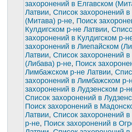
захоронений в Елгавском (Мит
Латвии
,
Список захоронений в
Нет
непрочитанных
сообщений
(Митава) р-не
,
Поиск захороне
Кулдигском р-не Латвии
,
Списо
захоронений в Кулдигском р-н
захоронений в Лиепайском (Ли
Латвии
,
Список захоронений в
(Либава) р-не
,
Поиск захороне
Лимбажском р-не Латвии
,
Спис
захоронений в Лимбажском р-
захоронений в Лудзенском р-н
Список захоронений в Лудзенс
Поиск захоронений в Мадонск
Латвии
,
Список захоронений в
р-не
,
Поиск захоронений в Огр
Латвии
,
Список захоронений в 