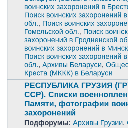
воинских захоронений в Брест
Нет
непрочитанных
сообщений
Поиск воинских захоронений в
обл.
,
Поиск воинских захороне
Гомельской обл.
,
Поиск воинск
захоронений в Гродненской об
воинских захоронений в Минск
Поиск воинских захоронений 
обл.
,
Архивы Беларуси
,
Общес
Креста (МККК) в Беларуси
РЕСПУБЛИКА ГРУЗИЯ (Г
ССР). Списки военноплен
Памяти, фотографии вои
захоронений
Нет
Подфорумы:
Архивы Грузии
,
непрочитанных
сообщений