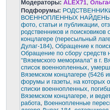
Модераторы:
ALEX71
,
Ольга
Подфорумы:
РОДСТВЕННИК
ВОЕННОПЛЕННЫХ НАЙДЕНЫ!
фото, статьи и публикации, от
родственников и поисковиков 
концлагере (пересыльный лаг
Дулаг-184)
,
Обращение к поис
Обращение по сбору средств 
"Вяземского мемориала" в г. В
список военнопленных, умерш
Вяземском концлагере (5426 и
форумы и газеты, на которых 
списки военнопленных, погиб
Вяземском концлагере, и веде
работа
,
Военнопленные перес