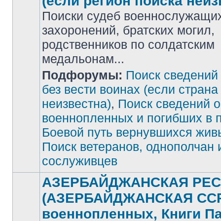
(если регион поиска неиз
Поиски судеб военнослужащих
захоронений, братских могил,
родственников по солдатским
медальонам...
Подфорумы:
Поиск сведений
Нет
непрочитанных
сообщений
без вести воинах (если страна
неизвестна)
,
Поиск сведений о
военнопленных и погибших в 
Боевой путь вернувшихся жив
Поиск ветеранов, однополчан 
сослуживцев
АЗЕРБАЙДЖАНСКАЯ РЕС
(АЗЕРБАЙДЖАНСКАЯ ССР)
военнопленных, Книги П