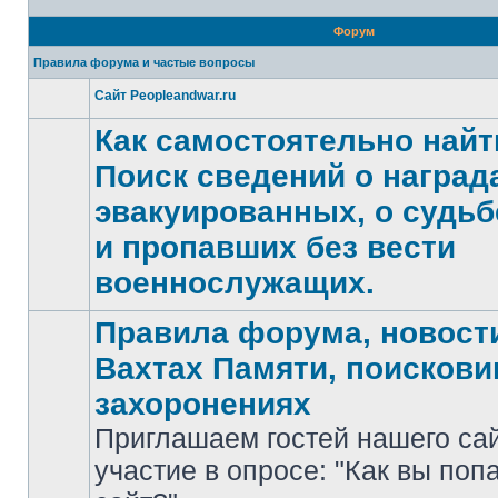
Форум
Правила форума и частые вопросы
Сайт Peopleandwar.ru
Нет
непрочитанных
Как самостоятельно найт
сообщений
Поиск сведений о награда
эвакуированных, о судьб
Нет
и пропавших без вести
непрочитанных
сообщений
военнослужащих.
Правила форума, новости
Вахтах Памяти, поискови
захоронениях
Приглашаем гостей нашего са
участие в опросе: "Как вы поп