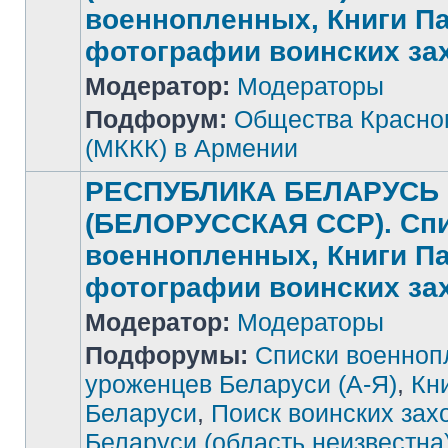
военнопленных, Книги П
фотографии воинских за
Нет
Модератор:
Модераторы
непрочитанных
сообщений
Подфорум:
Общества Красног
(МККК) в Армении
РЕСПУБЛИКА БЕЛАРУСЬ
(БЕЛОРУССКАЯ ССР). Сп
военнопленных, Книги П
фотографии воинских за
Модератор:
Модераторы
Подфорумы:
Списки военноп
уроженцев Беларуси (А-Я)
,
Кн
Беларуси
,
Поиск воинских зах
Беларуси (область неизвестна