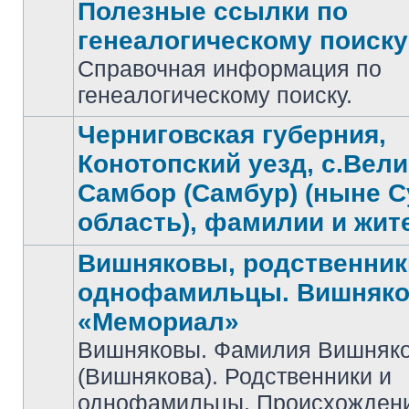
Полезные ссылки по
генеалогическому поиску
Справочная информация по
Нет
непрочитанных
генеалогическому поиску.
сообщений
Черниговская губерния,
Конотопский уезд, с.Вел
Самбор (Самбур) (ныне 
Нет
непрочитанных
область), фамилии и жит
сообщений
Вишняковы, родственник
однофамильцы. Вишняко
«Мемориал»
Вишняковы. Фамилия Вишняк
Нет
(Вишнякова). Родственники и
непрочитанных
сообщений
однофамильцы. Происхожден