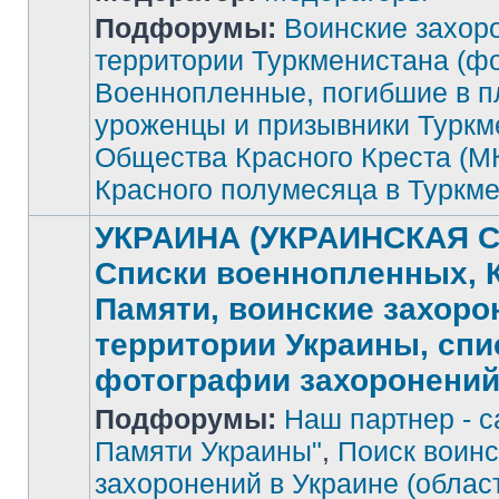
Подфорумы:
Воинские захор
Нет
непрочитанных
территории Туркменистана (фо
сообщений
Военнопленные, погибшие в п
уроженцы и призывники Туркм
Общества Красного Креста (М
Красного полумесяца в Туркм
УКРАИНА (УКРАИНСКАЯ С
Списки военнопленных, 
Памяти, воинские захоро
территории Украины, спи
фотографии захоронени
Подфорумы:
Наш партнер - с
Памяти Украины"
,
Поиск воинс
захоронений в Украине (облас