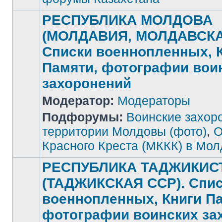
РЕСПУБЛИКА МОЛДОВА
(МОЛДАВИЯ, МОЛДАВСКА
Списки военнопленных, 
Памяти, фотографии вои
захоронений
Нет
Модератор:
Модераторы
непрочитанных
сообщений
Подфорумы:
Воинские захор
территории Молдовы (фото)
,
О
Красного Креста (МККК) в Мо
РЕСПУБЛИКА ТАДЖИКИС
(ТАДЖИКСКАЯ ССР). Спи
военнопленных, Книги П
фотографии воинских за