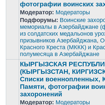
фотографии воинских за
Модератор:
Модераторы
Подфорумы:
Воинские захор
Нет
непрочитанных
мемориалы в Азербайджане (
сообщений
из солдатских медальонов ур
призывников Азербайджана
,
О
Красного Креста (МККК) и Кра
полумесяца в Азербайджане
КЫРГЫЗСКАЯ РЕСПУБЛИ
(КЫРГЫЗСТАН, КИРГИЗСК
Списки военнопленных, 
Памяти, фотографии вои
захоронений
Модератор:
Модераторы