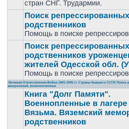
стран СНГ. Трудармии.
Поиск репрессированны
родственников
Нет
Помощь в поиске репрессиро
непрочитанных
сообщений
Поиск репрессированны
родственников уроженце
жителей Одесской обл. (У
Нет
непрочитанных
Помощь в поиске репрессиро
сообщений
Великая Отечественная Война 1941-1945 гг. Страны бывшего СССР. Поиск
захоронений, военнопленных
Книга "Долг Памяти".
Военнопленные в лагере 
Вязьма. Вяземский мемо
родственников