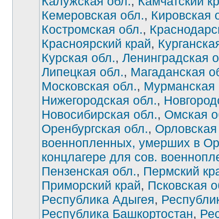
Калужская обл.
,
Камчатский к
Кемеровская обл.
,
Кировская 
Костромская обл.
,
Краснодарс
Красноярский край
,
Курганская
Курская обл.
,
Ленинградская о
Липецкая обл.
,
Магаданская о
Московская обл.
,
Мурманская 
Нижегородская обл.
,
Новгород
Новосибирская обл.
,
Омская о
Оренбургская обл.
,
Орловская 
военнопленных, умерших в О
концлагере для сов. военноп
Нет
непрочитанных
Пензенская обл.
,
Пермский кр
сообщений
Приморский край
,
Псковская о
Республика Адыгея
,
Республи
Республика Башкортостан
,
Ре