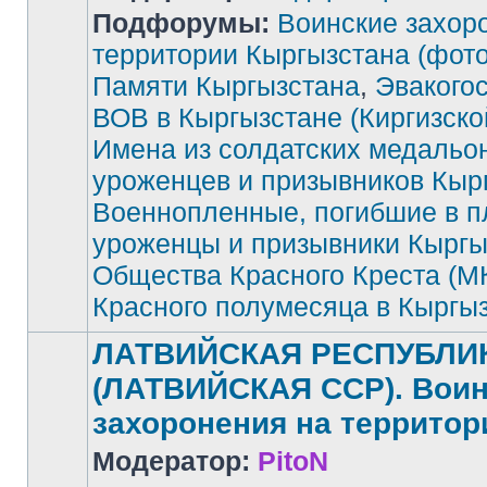
Подфорумы:
Воинские захор
территории Кыргызстана (фото
Памяти Кыргызстана
,
Эвакого
Нет
непрочитанных
сообщений
ВОВ в Кыргызстане (Киргизск
Имена из солдатских медальо
уроженцев и призывников Кыр
Военнопленные, погибшие в п
уроженцы и призывники Кыргы
Общества Красного Креста (М
Красного полумесяца в Кыргы
ЛАТВИЙСКАЯ РЕСПУБЛИ
(ЛАТВИЙСКАЯ ССР). Воин
захоронения на территор
Модератор:
PitoN