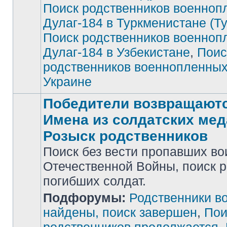
Поиск родственников военноп
Дулаг-184 в Туркменистане (Т
Поиск родственников военноп
Дулаг-184 в Узбекистане
,
Поис
родственников военнопленных
Украине
Победители возвращаютс
Имена из солдатских мед
Розыск родственников
Поиск без вести пропавших во
Отечественной Войны, поиск 
погибших солдат.
Нет
Подфорумы:
Родственники в
непрочитанных
сообщений
найдены, поиск завершен
,
Пои