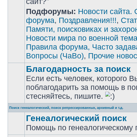
сайт?"
Подфорумы:
Новости сайта. 
Нет
непрочитанных
сообщений
форума
,
Поздравления!!!
,
Стат
Памяти, поисковиках и захоро
Новости мира по военной тема
Правила форума, Часто зада
Вопросы (ЧаВо)
,
Прочие новос
Благодарность за поиск
Если есть человек, которого В
поблагодарить за помощь в по
Нет
непрочитанных
стесняйтесь, пишите.
сообщений
Поиск генеалогический, поиск репрессированных, архивный и т.д.
Генеалогический поиск
Помощь по генеалогическому п
Нет
непрочитанных
сообщений