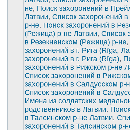
не
,
Поиск захоронений в Прей
Латвии
,
Список захоронений в
р-не
,
Поиск захоронений в Рез
(Режица) р-не Латвии
,
Список 
в Резекненском (Режица) р-не
захоронений в г. Рига (Rīga, Ла
захоронений в г. Рига (Rīga)
,
П
захоронений в Рижском р-не Л
Список захоронений в Рижско
захоронений в Салдусском р-н
Список захоронений в Салдус
Имена из солдатских медальон
родственников в Латвии
,
Поиск
в Талсинском р-не Латвии
,
Спи
захоронений в Талсинском р-н