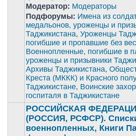
Модератор:
Модераторы
Подфорумы:
Имена из солда
медальонов, уроженцы и приз
Таджикистана
,
Уроженцы Тадж
Нет
непрочитанных
погибшие и пропавшие без ве
сообщений
Военнопленные, погибшие в п
уроженцы и призывники Таджи
Архивы Таджикистана
,
Общест
Креста (МККК) и Красного пол
Таджикистане
,
Воинские захор
госпиталя в Таджикистане
РОССИЙСКАЯ ФЕДЕРАЦ
(РОССИЯ, РСФСР). Списк
военнопленных, Книги П