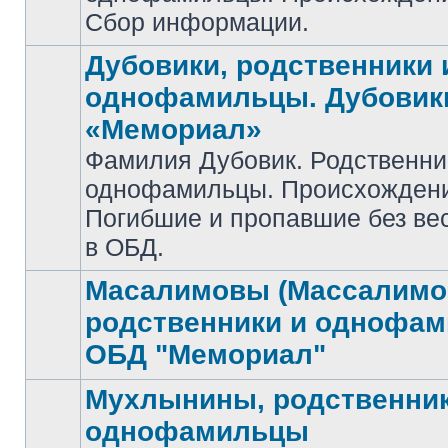
Сбор информации.
Дубовики, родственники 
однофамильцы. Дубовик
«Мемориал»
Фамилия Дубовик. Родственни
Нет
однофамильцы. Происхожден
непрочитанных
сообщений
Погибшие и пропавшие без ве
в ОБД.
Масалимовы (Массалимо
родственники и однофа
Нет
ОБД "Мемориал"
непрочитанных
сообщений
Мухлынины, родственник
однофамильцы