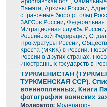
Ярославская обл.
,
Фамильные
Памяти
,
Архивы России
,
Адре
справочные бюро (столы) Рос
ЗАГСов России
,
Федеральная
Миграционная служба России
Российской Федерации
,
Отдел
Прокуратуры России
,
Обществ
Креста (МККК) в России
,
Посо
России в других странах
,
Посо
иностранных государств в Рос
ТУРКМЕНИСТАН (ТУРКМЕ
ТУРКМЕНСКАЯ ССР). Спи
военнопленных, Книги П
фотографии воинских за
Модератор:
Модераторы