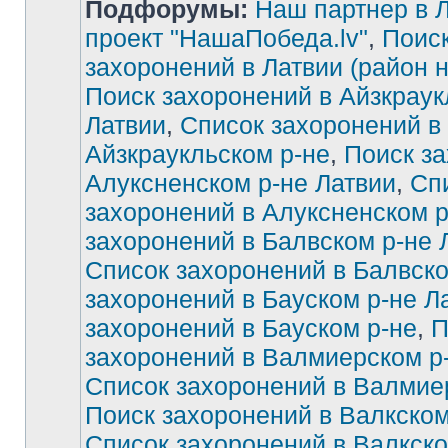
Подфорумы:
Наш партнер в Л
проект "НашаПобеда.lv"
,
Поиск
захоронений в Латвии (район 
Поиск захоронений в Айзкраук
Латвии
,
Список захоронений в
Айзкраукльском р-не
,
Поиск за
Алуксненском р-не Латвии
,
Сп
захоронений в Алуксненском р
захоронений в Балвском р-не 
Список захоронений в Балвско
захоронений в Бауском р-не Л
захоронений в Бауском р-не
,
П
захоронений в Валмиерском р
Список захоронений в Валмие
Поиск захоронений в Валкском
Список захоронений в Валкско