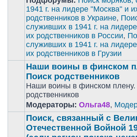
Подфорумы:
Поиск моряков,
1941 г. на лидере "Москва" и и
родственников в Украине
,
Поис
Нет
непрочитанных
сообщений
служивших в 1941 г. на лидере
их родственников в России
,
По
служивших в 1941 г. на лидере
их родственников в Грузии
Наши воины в финском п
Поиск родственников
Наши воины в финском плену.
Нет
родственников
непрочитанных
сообщений
Модераторы:
Ольга48
,
Модер
Поиск, связанный с Вели
Отечественной Войной 194