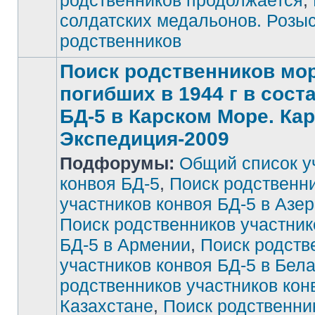
родственников продолжается
,
солдатских медальонов. Розы
родственников
Поиск родственников мор
погибших в 1944 г в сост
БД-5 в Карском Море. Ка
Экспедиция-2009
Подфорумы:
Общий список у
конвоя БД-5
,
Поиск родственн
участников конвоя БД-5 в Азе
Поиск родственников участник
БД-5 в Армении
,
Поиск родств
участников конвоя БД-5 в Бел
родственников участников кон
Казахстане
,
Поиск родственни
Нет