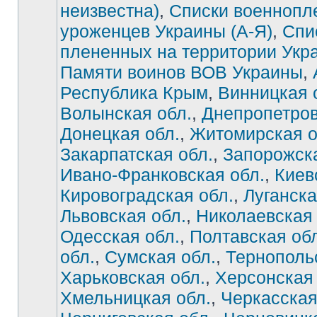
неизвестна)
,
Списки военнопл
уроженцев Украины (А-Я)
,
Спи
плененных на территории Укр
Памяти воинов ВОВ Украины
,
Республика Крым
,
Винницкая 
Волынская обл.
,
Днепропетров
Донецкая обл.
,
Житомирская о
Закарпатская обл.
,
Запорожска
Ивано-Франковская обл.
,
Киев
Нет
непрочитанных
сообщений
Кировоградская обл.
,
Луганска
Львовская обл.
,
Николаевская 
Одесская обл.
,
Полтавская об
обл.
,
Сумская обл.
,
Тернополь
Харьковская обл.
,
Херсонская 
Хмельницкая обл.
,
Черкасская