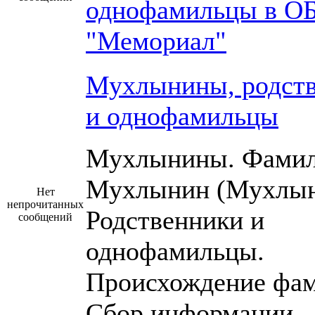
однофамильцы в О
"Мемориал"
Мухлынины, родст
и однофамильцы
Мухлынины. Фами
Мухлынин (Мухлын
Нет
непрочитанных
Родственники и
сообщений
однофамильцы.
Происхождение фам
Сбор информации.