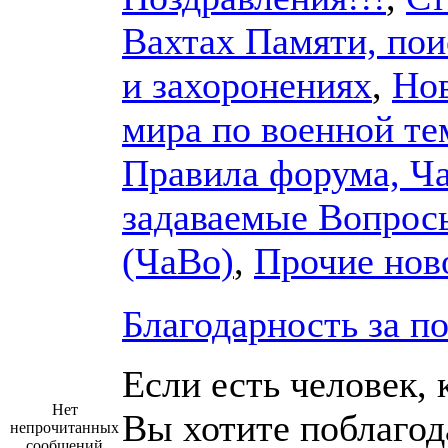
Вахтах Памяти, пои
и захоронениях
,
Но
мира по военной те
Правила форума, Ч
задаваемые Вопрос
(ЧаВо)
,
Прочие нов
Благодарность за п
Если есть человек, 
Нет
Вы хотите поблагод
непрочитанных
сообщений