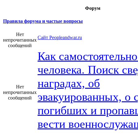
Форум
Правила форума и частые вопросы
Нет
Сайт Peopleandwar.ru
непрочитанных
сообщений
Как самостоятельно
человека. Поиск св
наградах, об
Нет
непрочитанных
эвакуированных, о 
сообщений
погибших и пропав
вести военнослужа