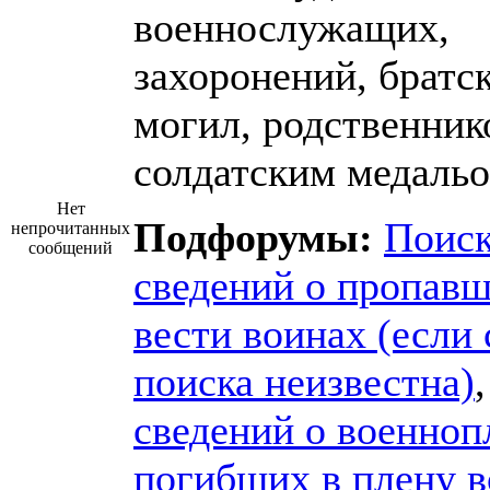
военнослужащих,
захоронений, братс
могил, родственник
солдатским медальо
Нет
Подфорумы:
Поис
непрочитанных
сообщений
сведений о пропавш
вести воинах (если 
поиска неизвестна)
сведений о военноп
погибших в плену 