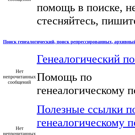
помощь в поиске, н
стесняйтесь, пишит
Поиск генеалогический, поиск репрессированных, архивный 
Генеалогический по
Нет
Помощь по
непрочитанных
сообщений
генеалогическому п
Полезные ссылки п
генеалогическому п
Нет
непрочитанных