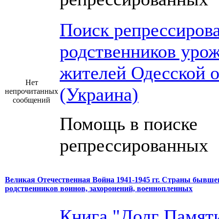
Поиск репрессиров
родственников урож
жителей Одесской о
Нет
(Украина)
непрочитанных
сообщений
Помощь в поиске
репрессированных
Великая Отечественная Война 1941-1945 гг. Страны бывше
родственников воинов, захоронений, военнопленных
Книга "Долг Памяти