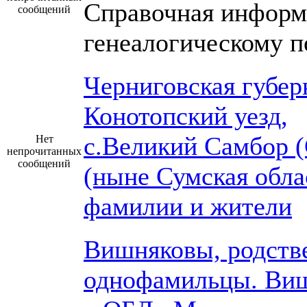
Справочная информ
сообщений
генеалогическому п
Черниговская губер
Конотопский уезд,
с.Великий Самбор 
Нет
непрочитанных
сообщений
(ныне Сумская обла
фамилии и жители
Вишняковы, родств
однофамильцы. Ви