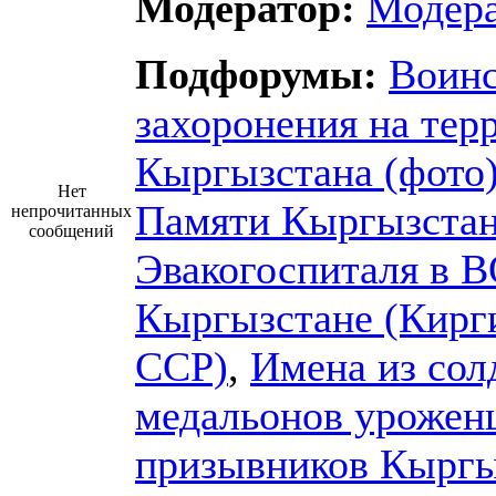
Модератор:
Модер
Подфорумы:
Воин
захоронения на тер
Кыргызстана (фото
Нет
Памяти Кыргызста
непрочитанных
сообщений
Эвакогоспиталя в 
Кыргызстане (Кирг
ССР)
,
Имена из сол
медальонов урожен
призывников Кыргы