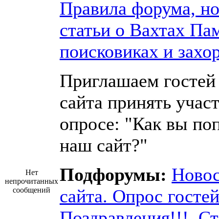
Правила форума, но
статьи о Вахтах Па
поисковиках и захо
Приглашаем гостей
сайта принять участ
опросе: "Как вы по
наш сайт?"
Подфорумы:
Ново
Нет
непрочитанных
сообщений
сайта. Опрос госте
Поздравления!!!
,
Ст