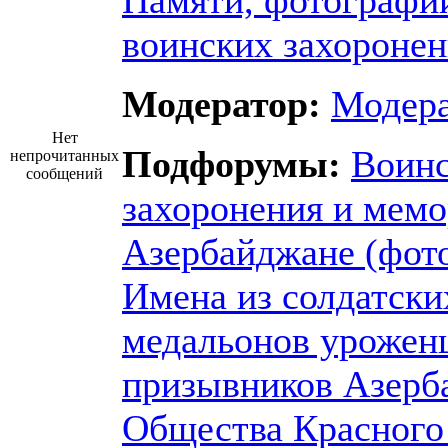
Памяти, фотографи
воинских захороне
Модератор:
Модер
Нет
Подфорумы:
Воин
непрочитанных
сообщений
захоронения и мем
Азербайджане (фот
Имена из солдатски
медальонов урожен
призывников Азерб
Общества Красного