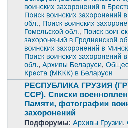
воинских захоронений в Брест
Нет
непрочитанных
сообщений
Поиск воинских захоронений в
обл.
,
Поиск воинских захороне
Гомельской обл.
,
Поиск воинск
захоронений в Гродненской об
воинских захоронений в Минск
Поиск воинских захоронений 
обл.
,
Архивы Беларуси
,
Общес
Креста (МККК) в Беларуси
РЕСПУБЛИКА ГРУЗИЯ (Г
ССР). Списки военноплен
Памяти, фотографии вои
захоронений
Нет
Подфорумы:
Архивы Грузии
,
непрочитанных
сообщений