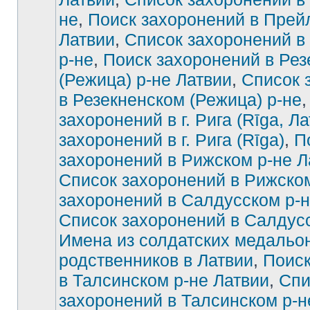
не
,
Поиск захоронений в Прей
Латвии
,
Список захоронений в
р-не
,
Поиск захоронений в Рез
(Режица) р-не Латвии
,
Список 
в Резекненском (Режица) р-не
захоронений в г. Рига (Rīga, Ла
захоронений в г. Рига (Rīga)
,
П
захоронений в Рижском р-не Л
Список захоронений в Рижско
захоронений в Салдусском р-н
Список захоронений в Салдус
Имена из солдатских медальон
родственников в Латвии
,
Поиск
в Талсинском р-не Латвии
,
Спи
захоронений в Талсинском р-н