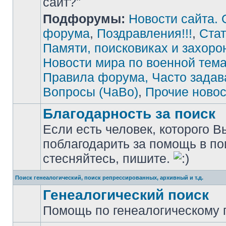
сайт?"
Подфорумы:
Новости сайта. 
Нет
непрочитанных
сообщений
форума
,
Поздравления!!!
,
Стат
Памяти, поисковиках и захоро
Новости мира по военной тема
Правила форума, Часто зада
Вопросы (ЧаВо)
,
Прочие новос
Благодарность за поиск
Если есть человек, которого В
поблагодарить за помощь в по
Нет
непрочитанных
стесняйтесь, пишите.
сообщений
Поиск генеалогический, поиск репрессированных, архивный и т.д.
Генеалогический поиск
Помощь по генеалогическому п
Нет
непрочитанных
сообщений