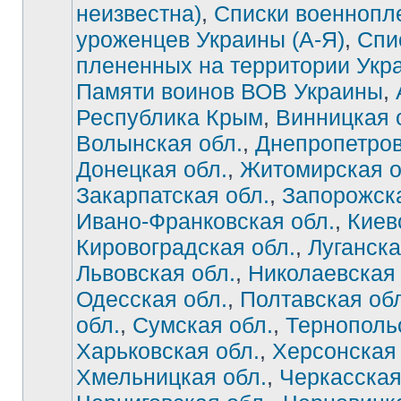
неизвестна)
,
Списки военнопл
уроженцев Украины (А-Я)
,
Спи
плененных на территории Укр
Памяти воинов ВОВ Украины
,
Республика Крым
,
Винницкая 
Волынская обл.
,
Днепропетров
Донецкая обл.
,
Житомирская о
Закарпатская обл.
,
Запорожска
Ивано-Франковская обл.
,
Киев
Нет
непрочитанных
сообщений
Кировоградская обл.
,
Луганска
Львовская обл.
,
Николаевская 
Одесская обл.
,
Полтавская об
обл.
,
Сумская обл.
,
Тернополь
Харьковская обл.
,
Херсонская 
Хмельницкая обл.
,
Черкасская