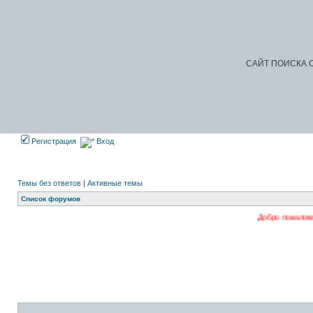
САЙТ ПОИСКА С
Регистрация
Вход
Темы без ответов
|
Активные темы
Список форумов
Добро пожаловать на наш фор