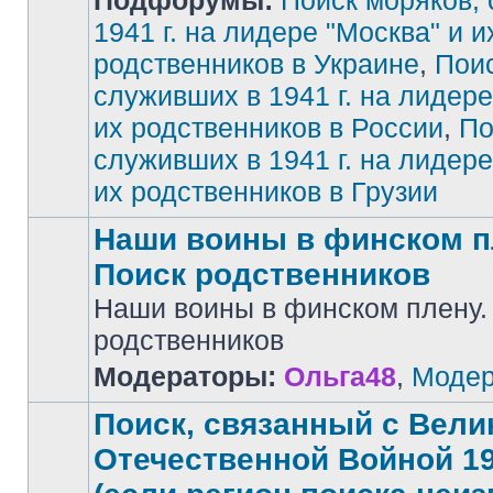
Подфорумы:
Поиск моряков,
1941 г. на лидере "Москва" и и
родственников в Украине
,
Поис
Нет
непрочитанных
сообщений
служивших в 1941 г. на лидере
их родственников в России
,
По
служивших в 1941 г. на лидере
их родственников в Грузии
Наши воины в финском п
Поиск родственников
Наши воины в финском плену.
Нет
родственников
непрочитанных
сообщений
Модераторы:
Ольга48
,
Модер
Поиск, связанный с Вели
Отечественной Войной 194