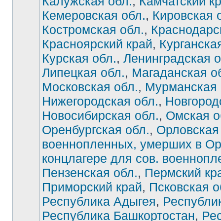
Калужская обл.
,
Камчатский к
Кемеровская обл.
,
Кировская 
Костромская обл.
,
Краснодарс
Красноярский край
,
Курганская
Курская обл.
,
Ленинградская о
Липецкая обл.
,
Магаданская о
Московская обл.
,
Мурманская 
Нижегородская обл.
,
Новгород
Новосибирская обл.
,
Омская о
Оренбургская обл.
,
Орловская 
военнопленных, умерших в О
концлагере для сов. военноп
Нет
непрочитанных
Пензенская обл.
,
Пермский кр
сообщений
Приморский край
,
Псковская о
Республика Адыгея
,
Республи
Республика Башкортостан
,
Ре