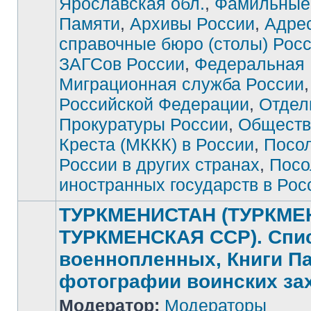
Ярославская обл.
,
Фамильные
Памяти
,
Архивы России
,
Адре
справочные бюро (столы) Рос
ЗАГСов России
,
Федеральная
Миграционная служба России
Российской Федерации
,
Отдел
Прокуратуры России
,
Обществ
Креста (МККК) в России
,
Посо
России в других странах
,
Посо
иностранных государств в Рос
ТУРКМЕНИСТАН (ТУРКМЕ
ТУРКМЕНСКАЯ ССР). Спи
военнопленных, Книги П
фотографии воинских за
Модератор:
Модераторы