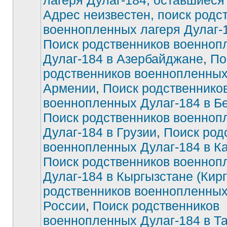
лагеря Дулаг-184, оставшиеся
Адрес неизвестен, поиск родс
Нет
непрочитанных
военнопленных лагеря Дулаг-
сообщений
Поиск родственников военноп
Дулаг-184 в Азербайджане
,
По
родственников военнопленных
Армении
,
Поиск родственнико
военнопленных Дулаг-184 в Б
Поиск родственников военноп
Дулаг-184 в Грузии
,
Поиск род
военнопленных Дулаг-184 в К
Поиск родственников военноп
Дулаг-184 в Кыргызстане (Кирг
родственников военнопленных
России
,
Поиск родственников
военнопленных Дулаг-184 в Т