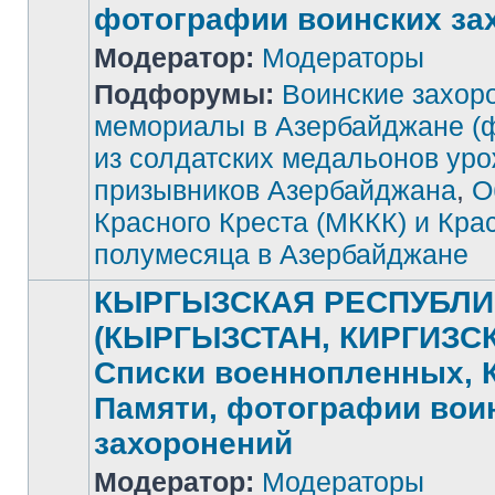
фотографии воинских за
Модератор:
Модераторы
Подфорумы:
Воинские захор
Нет
непрочитанных
мемориалы в Азербайджане (
сообщений
из солдатских медальонов ур
призывников Азербайджана
,
О
Красного Креста (МККК) и Кра
полумесяца в Азербайджане
КЫРГЫЗСКАЯ РЕСПУБЛИ
(КЫРГЫЗСТАН, КИРГИЗСК
Списки военнопленных, 
Памяти, фотографии вои
захоронений
Модератор:
Модераторы