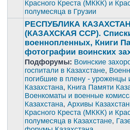
Красного Креста (МККК) и Кра
полумесяца в Грузии
РЕСПУБЛИКА КАЗАХСТА
(КАЗАХСКАЯ ССР). Списк
военнопленных, Книги П
фотографии воинских за
Подфорумы:
Воинские захор
госпитали в Казахстане
,
Военн
погибшие в плену - уроженцы 
Нет
Казахстана
,
Книга Памяти Каз
непрочитанных
сообщений
Военкоматы и военные комис
Казахстана
,
Архивы Казахстан
Красного Креста (МККК) и Кра
полумесяца в Казахстане
,
Газ
форумы Казахстана