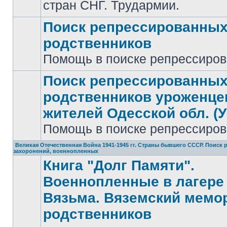
стран СНГ. Трудармии.
Поиск репрессированны
родственников
Нет
Помощь в поиске репрессиро
непрочитанных
сообщений
Поиск репрессированны
родственников уроженце
жителей Одесской обл. (У
Нет
непрочитанных
Помощь в поиске репрессиро
сообщений
Великая Отечественная Война 1941-1945 гг. Страны бывшего СССР. Поиск
захоронений, военнопленных
Книга "Долг Памяти".
Военнопленные в лагере 
Вязьма. Вяземский мемо
родственников