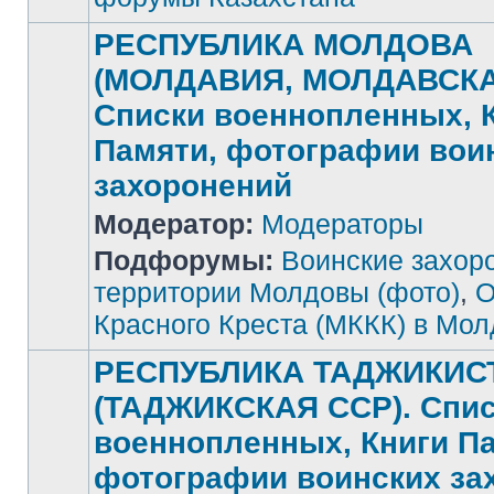
РЕСПУБЛИКА МОЛДОВА
(МОЛДАВИЯ, МОЛДАВСКА
Списки военнопленных, 
Памяти, фотографии вои
захоронений
Нет
Модератор:
Модераторы
непрочитанных
сообщений
Подфорумы:
Воинские захор
территории Молдовы (фото)
,
О
Красного Креста (МККК) в Мо
РЕСПУБЛИКА ТАДЖИКИС
(ТАДЖИКСКАЯ ССР). Спи
военнопленных, Книги П
фотографии воинских за