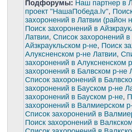
Подфорумы:
Наш партнер в Л
проект "НашаПобеда.lv"
,
Поиск
захоронений в Латвии (район 
Поиск захоронений в Айзкраук
Латвии
,
Список захоронений в
Айзкраукльском р-не
,
Поиск за
Алуксненском р-не Латвии
,
Сп
захоронений в Алуксненском р
захоронений в Балвском р-не 
Список захоронений в Балвско
захоронений в Бауском р-не Л
захоронений в Бауском р-не
,
П
захоронений в Валмиерском р
Список захоронений в Валмие
Поиск захоронений в Валкском
Список захоронений в Валкско