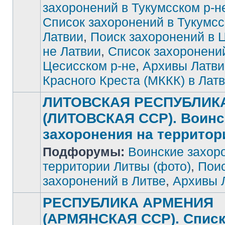
захоронений в Тукумсском р-н
Список захоронений в Тукумсс
Латвии
,
Поиск захоронений в 
не Латвии
,
Список захоронени
Цесисском р-не
,
Архивы Латви
Красного Креста (МККК) в Лат
ЛИТОВСКАЯ РЕСПУБЛИК
(ЛИТОВСКАЯ ССР). Воинс
захоронения на террито
Подфорумы:
Воинские захор
Нет
непрочитанных
сообщений
территории Литвы (фото)
,
Поис
захоронений в Литве
,
Архивы 
РЕСПУБЛИКА АРМЕНИЯ
(АРМЯНСКАЯ ССР). Спис