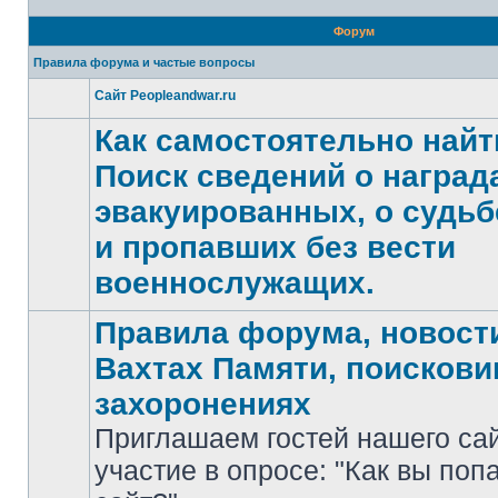
Форум
Правила форума и частые вопросы
Сайт Peopleandwar.ru
Нет
непрочитанных
Как самостоятельно найт
сообщений
Поиск сведений о награда
эвакуированных, о судьб
Нет
и пропавших без вести
непрочитанных
сообщений
военнослужащих.
Правила форума, новости
Вахтах Памяти, поискови
захоронениях
Приглашаем гостей нашего са
участие в опросе: "Как вы поп