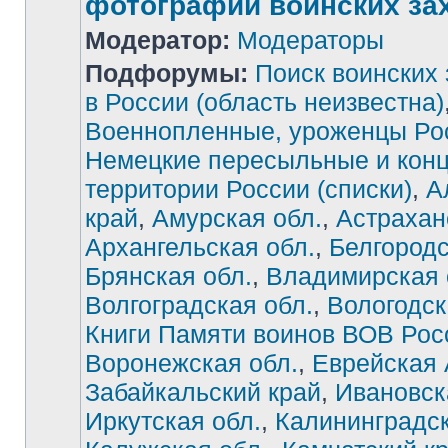
фотографии воинских за
Модератор:
Модераторы
Подфорумы:
Поиск воинских
в России (область неизвестна)
Военнопленные, уроженцы Ро
Немецкие пересыльные и конц
территории России (списки)
,
А
край
,
Амурская обл.
,
Астрахан
Архангельская обл.
,
Белгородс
Брянская обл.
,
Владимирская 
Волгоградская обл.
,
Вологодск
Книги Памяти воинов ВОВ Рос
Воронежская обл.
,
Еврейская
Забайкальский край
,
Ивановск
Иркутская обл.
,
Калининградск