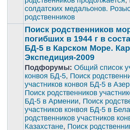
родственников продолжается
,
солдатских медальонов. Розы
родственников
Поиск родственников мор
погибших в 1944 г в сост
БД-5 в Карском Море. Ка
Экспедиция-2009
Подфорумы:
Общий список у
конвоя БД-5
,
Поиск родственн
участников конвоя БД-5 в Азе
Поиск родственников участник
БД-5 в Армении
,
Поиск родств
участников конвоя БД-5 в Бел
родственников участников кон
Казахстане
,
Поиск родственни
Нет