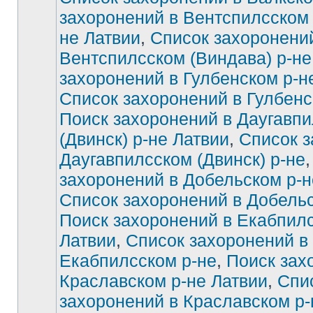
захоронений в Вентспилсском 
не Латвии
,
Список захоронени
Вентспилсском (Виндава) р-не
захоронений в Гулбенском р-н
Список захоронений в Гулбенс
Поиск захоронений в Даугавп
(Двинск) р-не Латвии
,
Список з
Даугавпилсском (Двинск) р-не
захоронений в Добельском р-н
Список захоронений в Добельс
Поиск захоронений в Екабпилс
Латвии
,
Список захоронений в
Екабпилсском р-не
,
Поиск зах
Краславском р-не Латвии
,
Спи
захоронений в Краславском р-