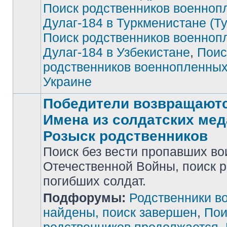
Поиск родственников военноп
Дулаг-184 в Туркменистане (Т
Поиск родственников военноп
Дулаг-184 в Узбекистане
,
Поис
родственников военнопленных
Украине
Победители возвращаютс
Имена из солдатских мед
Розыск родственников
Поиск без вести пропавших во
Отечественной Войны, поиск 
погибших солдат.
Нет
Подфорумы:
Родственники в
непрочитанных
сообщений
найдены, поиск завершен
,
Пои