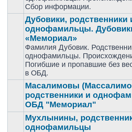
Сбор информации.
Дубовики, родственники 
однофамильцы. Дубовик
«Мемориал»
Фамилия Дубовик. Родственни
Нет
однофамильцы. Происхожден
непрочитанных
сообщений
Погибшие и пропавшие без ве
в ОБД.
Масалимовы (Массалимо
родственники и однофа
Нет
ОБД "Мемориал"
непрочитанных
сообщений
Мухлынины, родственник
однофамильцы