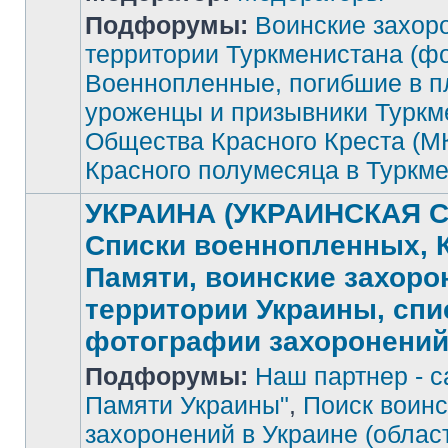
Подфорумы:
Воинские захор
Нет
непрочитанных
территории Туркменистана (фо
сообщений
Военнопленные, погибшие в п
уроженцы и призывники Туркм
Общества Красного Креста (М
Красного полумесяца в Туркм
УКРАИНА (УКРАИНСКАЯ С
Списки военнопленных, 
Памяти, воинские захоро
территории Украины, спи
фотографии захоронени
Подфорумы:
Наш партнер - с
Памяти Украины"
,
Поиск воинс
захоронений в Украине (облас