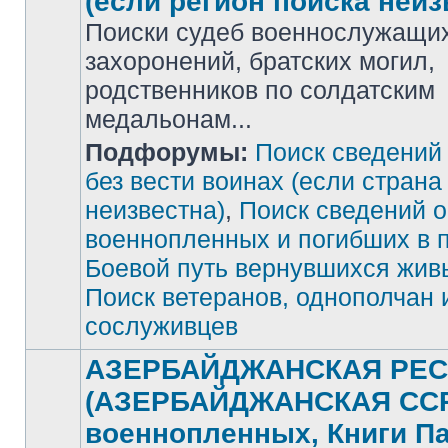
(если регион поиска неиз
Поиски судеб военнослужащих
захоронений, братских могил,
родственников по солдатским
медальонам...
Подфорумы:
Поиск сведений
Нет
непрочитанных
сообщений
без вести воинах (если страна
неизвестна)
,
Поиск сведений о
военнопленных и погибших в 
Боевой путь вернувшихся жив
Поиск ветеранов, однополчан 
сослуживцев
АЗЕРБАЙДЖАНСКАЯ РЕС
(АЗЕРБАЙДЖАНСКАЯ ССР)
военнопленных, Книги П