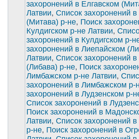
захоронений в Елгавском (Мит
Латвии
,
Список захоронений в
Нет
непрочитанных
сообщений
(Митава) р-не
,
Поиск захороне
Кулдигском р-не Латвии
,
Списо
захоронений в Кулдигском р-н
захоронений в Лиепайском (Ли
Латвии
,
Список захоронений в
(Либава) р-не
,
Поиск захороне
Лимбажском р-не Латвии
,
Спис
захоронений в Лимбажском р-
захоронений в Лудзенском р-н
Список захоронений в Лудзенс
Поиск захоронений в Мадонск
Латвии
,
Список захоронений в
р-не
,
Поиск захоронений в Огр
Латвии
,
Список захоронений в 