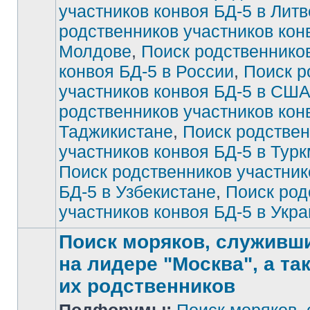
участников конвоя БД-5 в Литв
непрочитанных
сообщений
родственников участников кон
Молдове
,
Поиск родственнико
конвоя БД-5 в России
,
Поиск р
участников конвоя БД-5 в СШ
родственников участников кон
Таджикистане
,
Поиск родстве
участников конвоя БД-5 в Тур
Поиск родственников участник
БД-5 в Узбекистане
,
Поиск род
участников конвоя БД-5 в Укр
Поиск моряков, служивших
на лидере "Москва", а та
их родственников