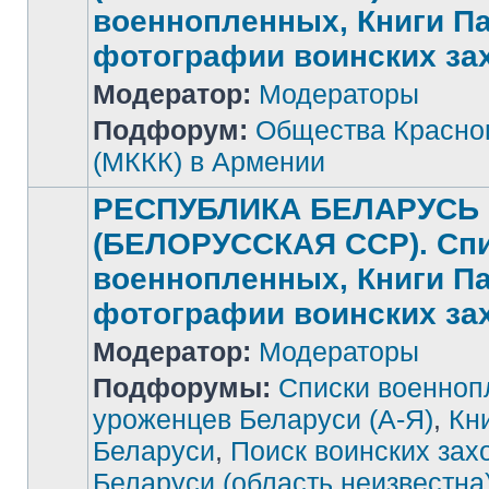
военнопленных, Книги П
фотографии воинских за
Нет
Модератор:
Модераторы
непрочитанных
сообщений
Подфорум:
Общества Красног
(МККК) в Армении
РЕСПУБЛИКА БЕЛАРУСЬ
(БЕЛОРУССКАЯ ССР). Сп
военнопленных, Книги П
фотографии воинских за
Модератор:
Модераторы
Подфорумы:
Списки военноп
уроженцев Беларуси (А-Я)
,
Кн
Беларуси
,
Поиск воинских зах
Беларуси (область неизвестна