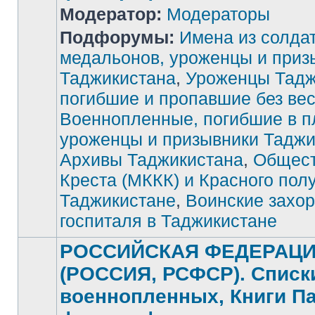
Модератор:
Модераторы
Подфорумы:
Имена из солда
медальонов, уроженцы и приз
Таджикистана
,
Уроженцы Тадж
Нет
непрочитанных
погибшие и пропавшие без ве
сообщений
Военнопленные, погибшие в п
уроженцы и призывники Таджи
Архивы Таджикистана
,
Общест
Креста (МККК) и Красного пол
Таджикистане
,
Воинские захор
госпиталя в Таджикистане
РОССИЙСКАЯ ФЕДЕРАЦ
(РОССИЯ, РСФСР). Списк
военнопленных, Книги П