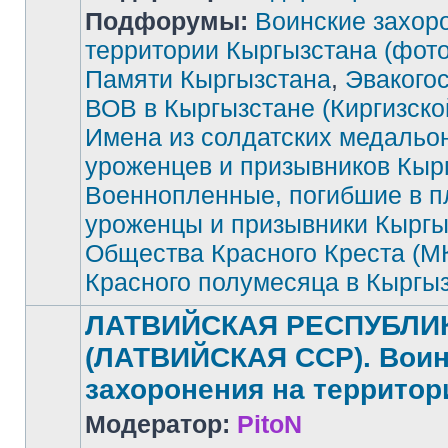
Подфорумы:
Воинские захор
территории Кыргызстана (фото
Памяти Кыргызстана
,
Эвакого
Нет
непрочитанных
сообщений
ВОВ в Кыргызстане (Киргизск
Имена из солдатских медальо
уроженцев и призывников Кыр
Военнопленные, погибшие в п
уроженцы и призывники Кыргы
Общества Красного Креста (М
Красного полумесяца в Кыргы
ЛАТВИЙСКАЯ РЕСПУБЛИ
(ЛАТВИЙСКАЯ ССР). Воин
захоронения на территор
Модератор:
PitoN