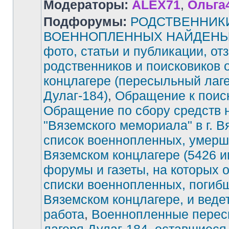
Модераторы:
ALEX71
,
Ольга
Подфорумы:
РОДСТВЕННИК
ВОЕННОПЛЕННЫХ НАЙДЕНЫ!
фото, статьи и публикации, от
родственников и поисковиков 
концлагере (пересыльный лаг
Дулаг-184)
,
Обращение к поис
Обращение по сбору средств 
"Вяземского мемориала" в г. В
список военнопленных, умерш
Вяземском концлагере (5426 и
форумы и газеты, на которых 
списки военнопленных, погиб
Вяземском концлагере, и веде
работа
,
Военнопленные перес