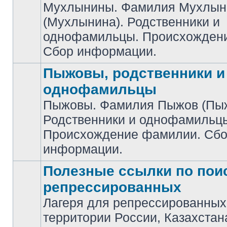
Мухлынины. Фамилия Мухлын
(Мухлынина). Родственники и
Нет
непрочитанных
однофамильцы. Происхожден
сообщений
Сбор информации.
Пыжовы, родственники и
однофамильцы
Пыжовы. Фамилия Пыжов (Пыж
Родственники и однофамильц
Нет
непрочитанных
Происхождение фамилии. Сб
сообщений
информации.
Полезные ссылки по пои
репрессированных
Лагеря для репрессированных
Нет
территории России, Казахстан
непрочитанных
сообщений