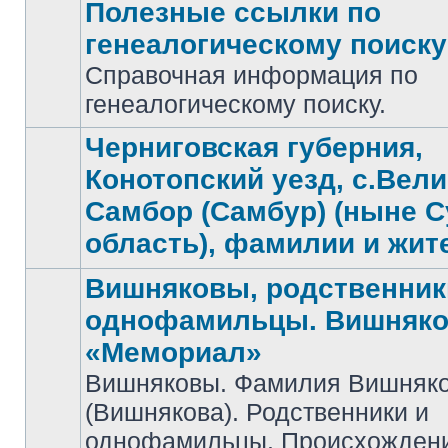
Полезные ссылки по
генеалогическому поиску
Справочная информация по
Нет
непрочитанных
генеалогическому поиску.
сообщений
Черниговская губерния,
Конотопский уезд, с.Вел
Самбор (Самбур) (ныне 
Нет
непрочитанных
область), фамилии и жит
сообщений
Вишняковы, родственник
однофамильцы. Вишняко
«Мемориал»
Вишняковы. Фамилия Вишняк
Нет
(Вишнякова). Родственники и
непрочитанных
сообщений
однофамильцы. Происхожден