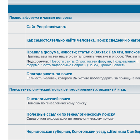
Правила форума и частые вопросы
Сайт Peopleandwar.ru
Нет
непрочитанных
сообщений
Как самостоятельно найти человека. Поиск сведений о нагр
Нет
непрочитанных
Правила форума, новости; статьи о Вахтах Памяти, поисков
сообщений
Приглашаем гостей нашего сайта принять участие в опросе: "Как вы п
Подфорумы:
Новости сайта. Опрос гостей форума
,
Поздравления!!!
Нет
форума, Часто задаваемые Вопросы (ЧаВо)
,
Прочие новости
непрочитанных
сообщений
Благодарность за поиск
Если есть человек, которого Вы хотите поблагодарить за помощь в по
Нет
непрочитанных
Поиск генеалогический, поиск репрессированных, архивный и т.д.
сообщений
Генеалогический поиск
Помощь по генеалогическому поиску.
Нет
непрочитанных
сообщений
Полезные ссылки по генеалогическому поиску
Справочная информация по генеалогическому поиску.
Нет
непрочитанных
сообщений
Черниговская губерния, Конотопский уезд, с.Великий Самбо
Нет