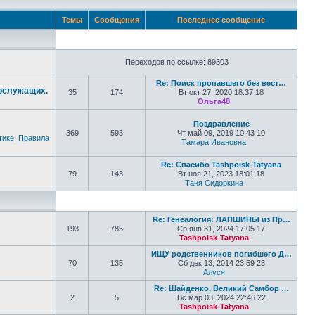
Темы
Сообщения
Последнее сообщение
Переходов по ссылке: 89303
Re: Поиск пропавшего без вест…
нослужащих.
35
174
Вт окт 27, 2020 18:37 18
Ольга48
Перейти к послед
Поздравление
369
593
Чт май 09, 2019 10:43 10
тике
,
Правила
Тамара Ивановна
Перейти к по
Re: Спасибо Tashpoisk-Tatyana
79
143
Вт ноя 21, 2023 18:01 18
Таня Сидоркина
Перейти к пос
Re: Генеалогия: ЛАПШИНЫ из Пр…
193
785
Ср янв 31, 2024 17:05 17
Tashpoisk-Tatyana
Перейти к по
ИЩУ родственников погибшего Д…
70
135
Сб дек 13, 2014 23:59 23
Алуся
Перейти к последне
Re: Шайденко, Великий Самбор …
2
5
Вс мар 03, 2024 22:46 22
Tashpoisk-Tatyana
Перейти к по