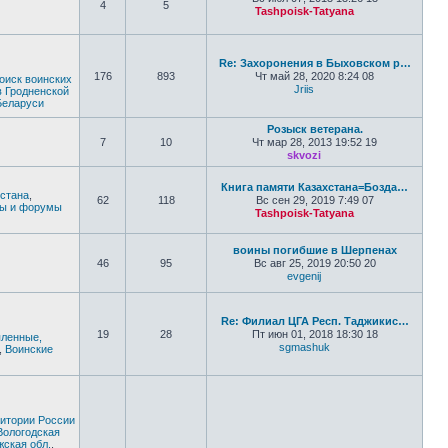
4
5
Tashpoisk-Tatyana
Перейти к по
Re: Захоронения в Быховском р…
176
893
Чт май 28, 2020 8:24 08
оиск воинских
Jriis
в Гродненской
Перейти к последнем
Беларуси
Розыск ветерана.
7
10
Чт мар 28, 2013 19:52 19
skvozi
Перейти к последн
Книга памяти Казахстана=Бозда…
хстана
,
62
118
Вс сен 29, 2019 7:49 07
ты и форумы
Tashpoisk-Tatyana
Перейти к по
воины погибшие в Шерпенах
46
95
Вс авг 25, 2019 20:50 20
evgenij
Перейти к последн
Re: Филиал ЦГА Респ. Таджикис…
19
28
Пт июн 01, 2018 18:30 18
ленные,
sgmashuk
,
Воинские
Перейти к послед
ритории России
Вологодская
жская обл.
,