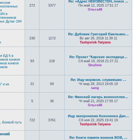
Re: +Адрес НЕИЗВЕСТЕН, поиск …
емском
272
3377
Пн май 12, 2025 17:51 17
еннопленных
Ольга48
к
Перейти к послед
184 в
твенников
ных Дулаг-184
Re: Дубовик Григорий Емельяно…
230
1172
Вс авг 26, 2018 11:39 11
в
Tashpoisk-Tatyana
Перейти к по
я БД-5 в
Re: Проект "Карские экспедици…
ников конвоя
93
218
Сб май 19, 2018 21:27 21
иков конвоя
Shulinin
ников
Перейти к последн
Re: Ищу моряков. служивших …
21
59
Чт мар 28, 2013 19:05 19
" и их
sang
Перейти к последне
Re: Финский лагерь военноплен…
5
36
Чт май 21, 2020 17:55 17
Ольга48
Перейти к послед
Ищу захоронение Кононенко Дан…
722
3761
Сб ноя 22, 2025 19:41 19
х
,
Боевой путь
Tashpoisk-Tatyana
Перейти к по
нений
Re: Книги памяти воинов ВОВ, …