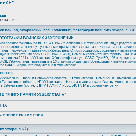
и и СНГ
ски
ки на сайты
ников воинов, захоронений, военнопленных, фотографии воинских захоронений
ФОТОГРАФИИ ВОИНСКИХ ЗАХОРОНЕНИЙ
иск военнослужащих по ВОВ 1941-1945 гг, связанный с Узбекистаном, ищут родственн
нные, погибшие в плену - уроженцы и призывники Узбекистана
,
Узбекистанцы, найден
станцы, уроженцы и призывники Узбекистана
,
Списки офицеров, уроженцев и призывни
ция в Узбекистан по время ВОВ 1941-1945 гг
,
Помощь узбекистанцев фронту 1941-1945
ые письма 1941 г. в Узбекистан
,
Общая информация. САВО. ТуркВО
,
106 отдельная 
3 СД. Узбекистанцы, воевавшие в 13 стрелковой дивизии
,
Военкоматы и военные коми
та (МККК) и Красного полумесяца в Узбекистане
ляется)
Узбекистана - Навои и Навоийская область
,
КП Узбекистана - Наманган и Наманганска
и Ташкентская область
,
КП Узбекистана – Фергана и Ферганская область
,
Новости прое
 в Узбекистане (фото)
,
КНИГА ПАМЯТИ УЗБЕКИСТАНА в социальных сетях
 В "КНИГУ ПАМЯТИ УЗБЕКИСТАНА"
НТА
ПРАВЛЕНИЕ ИСКАЖЕНИЙ
ких захоронений)