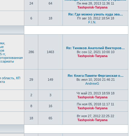
24
64
Пн янв 28, 2013 11:36 11
Tashpoisk-Tatyana
Перейти к по
Re: Где можно узнать куда эва…
6
18
Пт авг 10, 2012 18:54 18
F.I.N.
Перейти к последне
ики
,
ные
Re: Тиняков Анатолий Викторов…
ков
286
1463
Вс сен 12, 2021 10:00 10
 гг
,
Tashpoisk-Tatyana
моторизованная
Перейти к по
ссариаты
Re: Книга Памяти Ферганская о…
я область
,
КП
29
149
Вс июл 10, 2016 21:46 21
кта
AndrewG
Перейти к послед
Чт май 23, 2013 18:59 18
2
3
Tashpoisk-Tatyana
Перейти к по
Пн ноя 05, 2018 11:17 11
8
16
Tashpoisk-Tatyana
Перейти к по
Вт ноя 27, 2012 22:25 22
18
65
Tashpoisk-Tatyana
Перейти к по