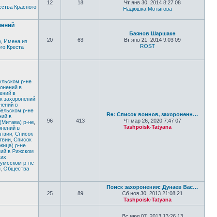
12
18
Чт янв 30, 2014 8:27 08
ства Красного
Надюшка Мотыгова
Перейти к по
нений
Баянов Шаршаке
20
63
Вт янв 21, 2014 9:03 09
)
,
Имена из
ROST
го Креста
Перейти к последне
кльском р-не
онений в
ений в
к захоронений
нений в
бельском р-не
Re: Список воинов, захороненн…
ний в
96
413
Чт мар 26, 2020 7:47 07
(Митава) р-не
,
Tashpoisk-Tatyana
онений в
Перейти к по
атвии
,
Список
твии
,
Список
жица) р-не
ний в Рижском
ких
кумсском р-не
и
,
Общества
Поиск захоронения: Дунаев Вас…
25
89
Сб ноя 30, 2013 21:08 21
Tashpoisk-Tatyana
Перейти к по
Вс июл 07, 2013 13:26 13