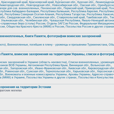
,
Краснодарский край
,
Красноярский край
,
Курганская обл.
,
Курская обл.
,
Ленинградская
Нижегородская обл.
,
Новгородская обл.
,
Новосибирская обл.
,
Омская обл.
,
Оренбургска
гере для сов. военнопленных
,
Пензенская обл.
,
Пермский край
,
Приморский край
,
Пск
спублика Кабардино-Балкария
,
Республика Калмыкия
,
Республика Карелия
,
Республик
ия)
,
Республика Северная Осетия-Алания
,
Республика Татарстан
,
Республика Хакасия
обл.
,
Свердловская обл.
,
Смоленская обл.
,
Ставропольский край
,
Тамбовская обл.
,
Тве
,
Ульяновская обл.
,
Челябинская обл.
,
Чувашская Республика
,
Ямало-Ненецкий автоно
-справочные бюро (столы) России
,
Отделы ЗАГСов России
,
Федеральная Миграционн
ссии
,
Общества Красного Креста (МККК) в России
,
Посольства России в других страна
еннопленных, Книги Памяти, фотографии воинских захоронений
фото)
,
Военнопленные, погибшие в плену - уроженцы и призывники Туркменистана
,
Общ
Памяти, воинские захоронения на территории Украины, списки и фотогра
нских захоронений в Украине (область неизвестна)
,
Списки военнопленных, уроженцев
воинов ВОВ Украины
,
Автономная Республика Крым
,
Винницкая обл.
,
Волынская обл.
,
ая обл.
,
Запорожская обл.
,
Ивано-Франковская обл.
,
Киевская обл.
,
Кировоградская обл
бл.
,
Ровенская обл.
,
Сумская обл.
,
Тернопольская обл.
,
Харьковская обл.
,
Херсонская 
бл.
,
Военкоматы и военные комиссариаты Украины
,
Архивы Украины
,
Адресно-справо
а (МККК) в Украине
,
Посольства Украины в других странах
,
Посольства и Консульства
ронения на территории Эстонии
братских могилах