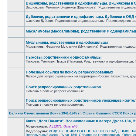
непрочитанных
Вишняковы, родственники и однофамильцы. Вишняковы в
сообщений
Вишняковы. Фамилия Вишняков (Вишнякова). Родственники и одноф
Нет
непрочитанных
Дубовики, родственники и однофамильцы. Дубовики в ОБД
сообщений
Фамилия Дубовик. Родственники и однофамильцы. Происхождение фа
Нет
непрочитанных
сообщений
Масалимовы (Массалимовы), родственники и однофамиль
Нет
непрочитанных
Мухлынины, родственники и однофамильцы
сообщений
Мухлынины. Фамилия Мухлынин (Мухлынина). Родственники и одноф
Нет
непрочитанных
сообщений
Пыжовы, родственники и однофамильцы
Пыжовы. Фамилия Пыжов (Пыжова). Родственники и однофамильцы. 
Нет
непрочитанных
сообщений
Полезные ссылки по поиску репрессированных
Лагеря для репрессированных на территории России, Казахстана, дру
Нет
непрочитанных
сообщений
Поиск репрессированных родственников
Помощь в поиске репрессированных
Нет
непрочитанных
Поиск репрессированных родственников уроженцев и жителе
сообщений
Помощь в поиске репрессированных
Нет
непрочитанных
Великая Отечественная Война 1941-1945 гг. Страны бывшего СССР. Поиск
сообщений
Книга "Долг Памяти". Военнопленные в лагере Дулаг-184, 
Модераторы:
ALEX71
,
Ольга48
Подфорумы:
РОДСТВЕННИКИ ВОЕННОПЛЕННЫХ НАЙДЕНЫ!!!
,
Нов
(пересыльный лагерь Дулаг-184)
,
Обращение к поисковикам. Обращени