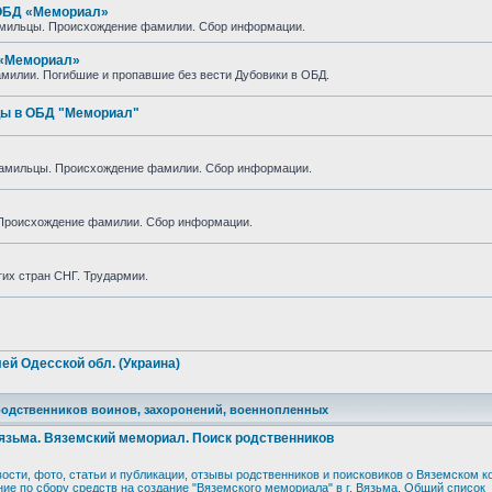
 ОБД «Мемориал»
амильцы. Происхождение фамилии. Сбор информации.
 «Мемориал»
милии. Погибшие и пропавшие без вести Дубовики в ОБД.
цы в ОБД "Мемориал"
амильцы. Происхождение фамилии. Сбор информации.
Происхождение фамилии. Сбор информации.
гих стран СНГ. Трудармии.
й Одесской обл. (Украина)
 родственников воинов, захоронений, военнопленных
Вязьма. Вяземский мемориал. Поиск родственников
ости, фото, статьи и публикации, отзывы родственников и поисковиков о Вяземском к
е по сбору средств на создание "Вяземского мемориала" в г. Вязьма
,
Общий список