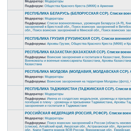
Модератор:
Модераторы
Подфорум:
Общества Красного Креста (МККК) в Армении
Нет
непрочитанных
сообщений
РЕСПУБЛИКА БЕЛАРУСЬ (БЕЛОРУССКАЯ ССР). Списки военно
Модератор:
Модераторы
Подфорумы:
Списки военнопленных, уроженцев Беларуси (А-Я)
,
Кни
захоронений в Брестской обл.
,
Поиск воинских захоронений в Витебск
Нет
обл.
,
Поиск воинских захоронений в Минской обл.
,
Поиск воинских зах
непрочитанных
сообщений
РЕСПУБЛИКА ГРУЗИЯ (ГРУЗИНСКАЯ ССР). Списки военнопле
Подфорумы:
Архивы Грузии
,
Общества Красного Креста (МККК) и Кр
Нет
непрочитанных
РЕСПУБЛИКА КАЗАХСТАН (КАЗАХСКАЯ ССР). Списки военноп
сообщений
Подфорумы:
Воинские захоронения и госпитали в Казахстане
,
Военн
Военкоматы и военные комиссариаты Казахстана
,
Архивы Казахстана
Нет
Казахстана
непрочитанных
сообщений
РЕСПУБЛИКА МОЛДОВА (МОЛДАВИЯ, МОЛДАВСКАЯ ССР). Спис
Модератор:
Модераторы
Подфорумы:
Воинские захоронения на территории Молдовы (фото)
,
Нет
непрочитанных
сообщений
РЕСПУБЛИКА ТАДЖИКИСТАН (ТАДЖИКСКАЯ ССР). Списки вое
Модератор:
Модераторы
Подфорумы:
Имена из солдатских медальонов, уроженцы и призывн
погибшие в плену - уроженцы и призывники Таджикистана
,
Архивы Та
Нет
захоронения и госпиталя в Таджикистане
непрочитанных
сообщений
РОССИЙСКАЯ ФЕДЕРАЦИЯ (РОССИЯ, РСФСР). Списки военно
Модератор:
Модераторы
Подфорумы:
Поиск воинских захоронений в России (область неизве
(списки)
,
Алтайский край
,
Амурская обл.
,
Астраханская обл.
,
Архангел
обл.
,
Книги Памяти воинов ВОВ России
,
Воронежская обл.
,
Еврейская