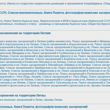
фото)
,
Имена из солдатских медальонов уроженцев и призывников Азербайджана
,
Обще
 Списки военнопленных, Книги Памяти, фотографии воинских захоро
о)
,
Книга Памяти Кыргызстана
,
Эвакогоспиталя в ВОВ в Кыргызстане (Киргизской ССР
опленные, погибшие в плену - уроженцы и призывники Кыргызстана
,
Общества Красно
хоронения на территории Латвии
оиск воинских захоронений в Латвии (район неизвестен)
,
Поиск захоронений в Айзкрау
ий в Алуксненском р-не Латвии
,
Список захоронений в Алуксненском р-не
,
Поиск захор
хоронений в Бауском р-не Латвии
,
Список захоронений в Бауском р-не
,
Поиск захорон
Поиск захоронений в Валкском р-не Латвии
,
Список захоронений в Валкском р-не
,
Поис
пилсском (Виндава) р-не
,
Поиск захоронений в Гулбенском р-не Латвии
,
Список захоро
 Латвии
,
Список захоронений в Даугавпилсском (Двинск) р-не
,
Поиск захоронений в До
 Екабпилсском р-не Латвии
,
Список захоронений в Екабпилсском р-не
,
Поиск захороне
оиск захоронений в Елгавском (Митава) р-не Латвии
,
Список захоронений в Елгавском 
улдигском р-не
,
Поиск захоронений в Лиепайском (Либава) р-не Латвии
,
Список захор
твии
,
Список захоронений в Лимбажском р-не
,
Поиск захоронений в Лудзенском р-не Л
 Латвии
,
Список захоронений в Мадонском р-не
,
Поиск захоронений в Огрском р-не Ла
атвии
,
Список захоронений в Прейльском р-не
,
Поиск захоронений в Резекненском (Ре
оронений в г. Рига (Rīga, Латвия)
,
Список захоронений в г. Рига (Rīga)
,
Поиск захороне
в Салдусском р-не Латвии
,
Список захоронений в Салдусском р-не
,
Имена из солдатс
синском р-не Латвии
,
Список захоронений в Талсинском р-не
,
Поиск захоронений в Ту
нений в Цесисском р-не Латвии
,
Список захоронений в Цесисском р-не
,
Архивы Латви
ронения на территории Литвы
ск воинских захоронений в Литве
,
Архивы Литвы
нных, Книги Памяти, фотографии воинских захоронений