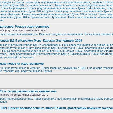
, форумы и газеты, на которых опубликованы списки военнопленных, погибших в Вяз
 лагеря Дулаг-184, оставшиеся в живых
,
Адрес неизвестен, поиск родственников во
-184 в Азербайджане
,
Поиск родственников военнопленных Дулаг-184 в Армении
,
Поис
ников военнопленных Дулаг-184 в Грузии
,
Поиск родственников военнопленных Дулаг-
тане (Киргизии)
,
Поиск родственников военнопленных Дулаг-184 в России
,
Поиск родс
нопленных Дулаг-184 в Туркменистане (Туркмении)
,
Поиск родственников военноплен
ине
дальонов. Розыск родственников
иск родственников погибших солдат.
родственников продолжается
,
Имена из солдатских медальонов. Розыск родственнико
 конвоя БД-5 в Карском Море. Карская Экспедиция-2009
ников участников конвоя БД-5 в Азербайджане
,
Поиск родственников участников конво
оиск родственников участников конвоя БД-5 в Казахстане
,
Поиск родственников участ
е
,
Поиск родственников участников конвоя БД-5 в России
,
Поиск родственников участн
стане
,
Поиск родственников участников конвоя БД-5 в Туркменистане
,
Поиск родствен
ов конвоя БД-5 в Украине
также поиск их родственников
" и их родственников в Украине
,
Поиск моряков, служивших в 1941 г. на лидере "Москва
ре "Москва" и их родственников в Грузии
 гг. (если регион поиска неизвестен)
енников по солдатским медальонам...
трана поиска неизвестна)
,
Поиск сведений о военнопленных и погибших в плену воина
ивцев
Списки военнопленных, Книги Памяти, фотографии воинских захоро