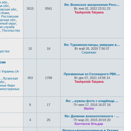
 обл.
,
Re: Воинское захоронение Росс…
я обл.
,
3015
5561
Вс янв 02, 2022 23:51 23
овская обл.
,
Tashpoisk-Tatyana
а Коми
,
Перейти к по
,
Ростовская
рская обл.
,
мный округ
,
ая служба
х
,
Посольства
Re: Туркменистанцы, умершие в…
10
16
Вт май 26, 2020 7:56 07
ества
Серикжан
Перейти к послед
фии
 Украины (А-
Призванные из Сосницкого РВК.…
453
1788
Вт дек 07, 2021 14:56 14
.
,
Луганская
Tashpoisk-Tatyana
обл.
,
Перейти к по
чные бюро
 иностранных
Re: ...нужны фото с кладбища …
6
17
Пт июн 17, 2016 16:07 16
Markin
Перейти к последн
Re: Дневник военнопленного - …
4
25
Пт мар 20, 2015 20:03 20
Балтанов Ильдар
Перейти к по
Японцы-военнопленные в Украин…