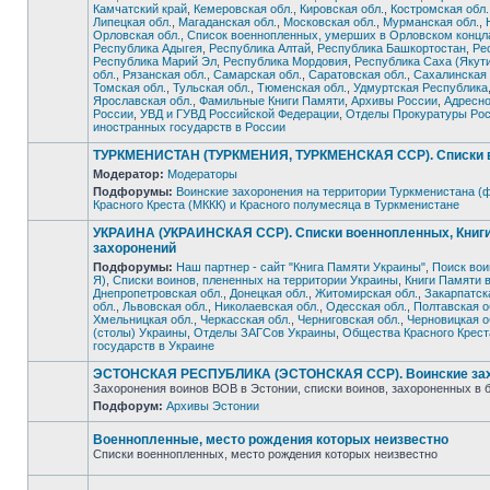
Камчатский край
,
Кемеровская обл.
,
Кировская обл.
,
Костромская обл.
Липецкая обл.
,
Магаданская обл.
,
Московская обл.
,
Мурманская обл.
,
Орловская обл.
,
Список военнопленных, умерших в Орловском концла
Республика Адыгея
,
Республика Алтай
,
Республика Башкортостан
,
Ре
Нет
Республика Марий Эл
,
Республика Мордовия
,
Республика Саха (Якут
непрочитанных
сообщений
обл.
,
Рязанская обл.
,
Самарская обл.
,
Саратовская обл.
,
Сахалинская 
Томская обл.
,
Тульская обл.
,
Тюменская обл.
,
Удмуртская Республика
Ярославская обл.
,
Фамильные Книги Памяти
,
Архивы России
,
Адресно
России
,
УВД и ГУВД Российской Федерации
,
Отделы Прокуратуры Ро
иностранных государств в России
ТУРКМЕНИСТАН (ТУРКМЕНИЯ, ТУРКМЕНСКАЯ ССР). Списки во
Модератор:
Модераторы
Подфорумы:
Воинские захоронения на территории Туркменистана (
Нет
Красного Креста (МККК) и Красного полумесяца в Туркменистане
непрочитанных
сообщений
УКРАИНА (УКРАИНСКАЯ ССР). Списки военнопленных, Книги 
захоронений
Подфорумы:
Наш партнер - сайт "Книга Памяти Украины"
,
Поиск вои
Я)
,
Списки воинов, плененных на территории Украины
,
Книги Памяти 
Днепропетровская обл.
,
Донецкая обл.
,
Житомирская обл.
,
Закарпатск
обл.
,
Львовская обл.
,
Николаевская обл.
,
Одесская обл.
,
Полтавская о
Нет
Хмельницкая обл.
,
Черкасская обл.
,
Черниговская обл.
,
Черновицкая о
непрочитанных
(столы) Украины
,
Отделы ЗАГСов Украины
,
Общества Красного Крест
сообщений
государств в Украине
ЭСТОНСКАЯ РЕСПУБЛИКА (ЭСТОНСКАЯ ССР). Воинские захо
Захоронения воинов ВОВ в Эстонии, списки воинов, захороненных в 
Подфорум:
Архивы Эстонии
Нет
непрочитанных
сообщений
Военнопленные, место рождения которых неизвестно
Списки военнопленных, место рождения которых неизвестно
Нет
непрочитанных