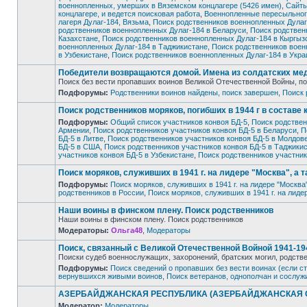
военнопленных, умерших в Вяземском концлагере (5426 имен)
,
Сайты
концлагере, и ведется поисковая работа
,
Военнопленные пересыльного
лагеря Дулаг-184, Вязьма
,
Поиск родственников военнопленных Дулаг
Нет
родственников военнопленных Дулаг-184 в Беларуси
,
Поиск родствен
непрочитанных
сообщений
Казахстане
,
Поиск родственников военнопленных Дулаг-184 в Кыргызс
военнопленных Дулаг-184 в Таджикистане
,
Поиск родственников воен
в Узбекистане
,
Поиск родственников военнопленных Дулаг-184 в Укра
Победители возвращаются домой. Имена из солдатских ме
Поиск без вести пропавших воинов Великой Отечественной Войны, по
Подфорумы:
Родственники воинов найдены, поиск завершен
,
Поиск 
Нет
непрочитанных
Поиск родственников моряков, погибших в 1944 г в составе
сообщений
Подфорумы:
Общий список участников конвоя БД-5
,
Поиск родствен
Армении
,
Поиск родственников участников конвоя БД-5 в Беларуси
,
П
БД-5 в Литве
,
Поиск родственников участников конвоя БД-5 в Молдов
Нет
БД-5 в США
,
Поиск родственников участников конвоя БД-5 в Таджики
непрочитанных
участников конвоя БД-5 в Узбекистане
,
Поиск родственников участник
сообщений
Поиск моряков, служивших в 1941 г. на лидере "Москва", а 
Подфорумы:
Поиск моряков, служивших в 1941 г. на лидере "Москва
родственников в России
,
Поиск моряков, служивших в 1941 г. на лиде
Нет
непрочитанных
Наши воины в финском плену. Поиск родственников
сообщений
Наши воины в финском плену. Поиск родственников
Модераторы:
Ольга48
,
Модераторы
Нет
непрочитанных
Поиск, связанный с Великой Отечественной Войной 1941-1945
сообщений
Поиски судеб военнослужащих, захоронений, братских могил, родств
Подфорумы:
Поиск сведений о пропавших без вести воинах (если с
Нет
вернувшихся живыми воинов
,
Поиск ветеранов, однополчан и сослуж
непрочитанных
сообщений
АЗЕРБАЙДЖАНСКАЯ РЕСПУБЛИКА (АЗЕРБАЙДЖАНСКАЯ ССР). 
Модератор:
Модераторы