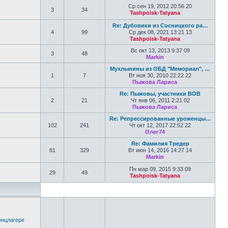
Ср сен 19, 2012 20:56 20
3
34
Tashpoisk-Tatyana
Перейти к по
Re: Дубовики из Сосницкого ра…
4
99
Ср дек 08, 2021 13:21 13
Tashpoisk-Tatyana
Перейти к по
Вс окт 13, 2013 9:37 09
3
48
Markin
Перейти к последн
Мухлынины из ОБД "Мемориал", …
1
7
Вт ноя 30, 2010 22:22 22
Пыжова Лариса
Перейти к пос
Re: Пыжовы, участники ВОВ
2
21
Чт янв 06, 2011 2:21 02
Пыжова Лариса
Перейти к пос
Re: Репрессированные уроженцы…
102
241
Чт окт 12, 2017 22:52 22
Олег74
Перейти к последн
Re: Фамилия Тредер
81
329
Вт июн 14, 2016 14:27 14
Markin
Перейти к последн
Пн мар 09, 2015 9:33 09
29
49
Tashpoisk-Tatyana
Перейти к по
онцлагере