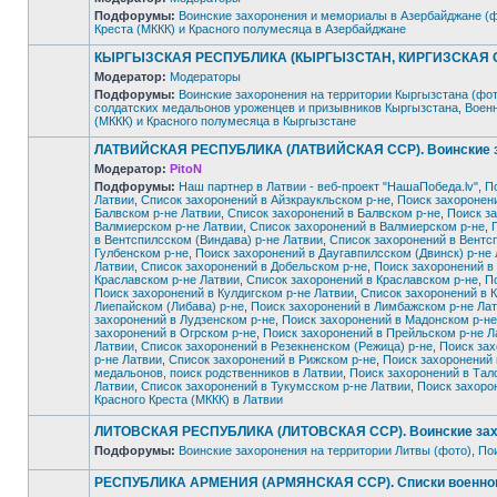
Подфорумы:
Воинские захоронения и мемориалы в Азербайджане (
Нет
Креста (МККК) и Красного полумесяца в Азербайджане
непрочитанных
сообщений
КЫРГЫЗСКАЯ РЕСПУБЛИКА (КЫРГЫЗСТАН, КИРГИЗСКАЯ ССР).
Модератор:
Модераторы
Подфорумы:
Воинские захоронения на территории Кыргызстана (фот
солдатских медальонов уроженцев и призывников Кыргызстана
,
Военн
Нет
(МККК) и Красного полумесяца в Кыргызстане
непрочитанных
сообщений
ЛАТВИЙСКАЯ РЕСПУБЛИКА (ЛАТВИЙСКАЯ ССР). Воинские за
Модератор:
PitoN
Подфорумы:
Наш партнер в Латвии - веб-проект "НашаПобеда.lv"
,
П
Латвии
,
Список захоронений в Айзкраукльском р-не
,
Поиск захоронен
Балвском р-не Латвии
,
Список захоронений в Балвском р-не
,
Поиск за
Валмиерском р-не Латвии
,
Список захоронений в Валмиерском р-не
,
в Вентспилсском (Виндава) р-не Латвии
,
Список захоронений в Вентс
Гулбенском р-не
,
Поиск захоронений в Даугавпилсском (Двинск) р-не
Латвии
,
Список захоронений в Добельском р-не
,
Поиск захоронений в
Краславском р-не Латвии
,
Список захоронений в Краславском р-не
,
П
Поиск захоронений в Кулдигском р-не Латвии
,
Список захоронений в К
Нет
Лиепайском (Либава) р-не
,
Поиск захоронений в Лимбажском р-не Ла
непрочитанных
сообщений
захоронений в Лудзенском р-не
,
Поиск захоронений в Мадонском р-не
захоронений в Огрском р-не
,
Поиск захоронений в Прейльском р-не Л
Латвии
,
Список захоронений в Резекненском (Режица) р-не
,
Поиск зах
р-не Латвии
,
Список захоронений в Рижском р-не
,
Поиск захоронений 
медальонов, поиск родственников в Латвии
,
Поиск захоронений в Тал
Латвии
,
Список захоронений в Тукумсском р-не Латвии
,
Поиск захоро
Красного Креста (МККК) в Латвии
ЛИТОВСКАЯ РЕСПУБЛИКА (ЛИТОВСКАЯ ССР). Воинские захо
Подфорумы:
Воинские захоронения на территории Литвы (фото)
,
Пои
Нет
непрочитанных
РЕСПУБЛИКА АРМЕНИЯ (АРМЯНСКАЯ ССР). Списки военнопле
сообщений