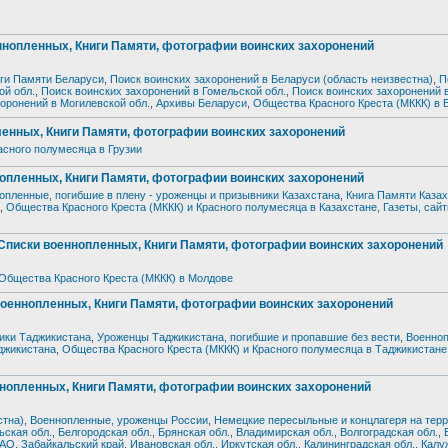
пленных, Книги Памяти, фотографии воинских захоронений
ги Памяти Беларуси
,
Поиск воинских захоронений в Беларуси (область неизвестна)
,
П
ой обл.
,
Поиск воинских захоронений в Гомельской обл.
,
Поиск воинских захоронений 
оронений в Могилевской обл.
,
Архивы Беларуси
,
Общества Красного Креста (МККК) в 
нных, Книги Памяти, фотографии воинских захоронений
асного полумесяца в Грузии
ленных, Книги Памяти, фотографии воинских захоронений
опленные, погибшие в плену - уроженцы и призывники Казахстана
,
Книга Памяти Каза
,
Общества Красного Креста (МККК) и Красного полумесяца в Казахстане
,
Газеты, сай
ки военнопленных, Книги Памяти, фотографии воинских захоронений
Общества Красного Креста (МККК) в Молдове
ннопленных, Книги Памяти, фотографии воинских захоронений
ики Таджикистана
,
Уроженцы Таджикистана, погибшие и пропавшие без вести
,
Военноп
джикистана
,
Общества Красного Креста (МККК) и Красного полумесяца в Таджикистане
пленных, Книги Памяти, фотографии воинских захоронений
стна)
,
Военнопленные, уроженцы России
,
Немецкие пересыльные и концлагеря на тер
ьская обл.
,
Белгородская обл.
,
Брянская обл.
,
Владимирская обл.
,
Волгоградская обл.
,
 АО
,
Забайкальский край
,
Ивановская обл.
,
Иркутская обл.
,
Калининградская обл.
,
Калу