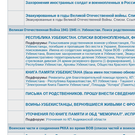
сообщений
Захоронения иностранных солдат и военнопленных в Росси
Нет
непрочитанных
сообщений
Эвакуированные в годы Великой Отечественной войны. Спи
Эвакуированные в годы Великой Отечественной Войны. Списки. Ссыл
Нет
непрочитанных
Великая Отечественная Война 1941-1945 гг. Узбекистан. Поиск родствен
сообщений
РЕСПУБЛИКА УЗБЕКИСТАН. СПИСКИ ВОЕННОПЛЕННЫХ, 
Подфорумы:
Разыскиваем родственников воинов-узбекистанцев
,
По
Узбекистанцы, погибшие и пропавшие без вести в Украине
,
Военнопле
поисковиками. Имена из солдатских медальонов
,
Герои ВОВ - узбеки
Узбекистана
,
Воинские захоронения и госпиталя в Узбекистане
,
Эвакуа
Нет
Административно-территориальное деление Узбекистана
,
Непрочитанн
непрочитанных
стрелковая дивизия 24 армии резервного фронта (1 формирования)
,
1
сообщений
Республики Узбекистан
,
Архивы Узбекистана
,
Общества Красного Крес
КНИГА ПАМЯТИ УЗБЕКИСТАНА (база имен постоянно обнов
Подфорумы:
Реквизиты для благотворительной помощи проекту
,
КП 
Узбекистана - Республика Каракалпакстан
,
КП Узбекистана - Ташкент 
Нет
"Электронная Книга Памяти Узбекистана"
,
Площадь "Хотира" (Память)
непрочитанных
сообщений
ПИСЬМА ОТ РОДСТВЕННИКОВ. ПРОШУ ВНЕСТИ СВЕДЕНИЯ
Нет
непрочитанных
ВОИНЫ-УЗБЕКИСТАНЦЫ, ВЕРНУВШИЕСЯ ЖИВЫМИ С ФРО
сообщений
Нет
непрочитанных
УТОЧНЕНИЯ ПО КНИГЕ ПАМЯТИ И ОБД "МЕМОРИАЛ". ИС
сообщений
Подфорум:
Уточнения по КП Андижанской области
Нет
непрочитанных
Воинские части и соединения РККА во время ВОВ (списки частей и воинс
сообщений