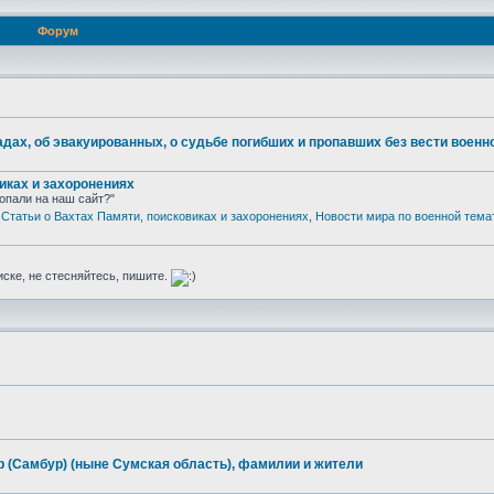
Форум
адах, об эвакуированных, о судьбе погибших и пропавших без вести воен
иках и захоронениях
опали на наш сайт?"
,
Статьи о Вахтах Памяти, поисковиках и захоронениях
,
Новости мира по военной тема
иске, не стесняйтесь, пишите.
р (Самбур) (ныне Сумская область), фамилии и жители