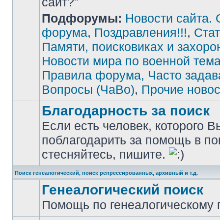
сайт?"
Подфорумы:
Новости сайта. 
Нет
непрочитанных
сообщений
форума
,
Поздравления!!!
,
Стат
Памяти, поисковиках и захоро
Новости мира по военной тема
Правила форума, Часто зада
Вопросы (ЧаВо)
,
Прочие новос
Благодарность за поиск
Если есть человек, которого В
поблагодарить за помощь в по
Нет
непрочитанных
стесняйтесь, пишите.
сообщений
Поиск генеалогический, поиск репрессированных, архивный и т.д.
Генеалогический поиск
Помощь по генеалогическому п
Нет
непрочитанных
сообщений