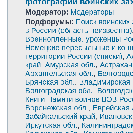
фотографии воинских за
Модератор:
Модераторы
Подфорумы:
Поиск воинских
в России (область неизвестна)
Военнопленные, уроженцы Ро
Немецкие пересыльные и конц
территории России (списки)
,
А
край
,
Амурская обл.
,
Астрахан
Архангельская обл.
,
Белгородс
Брянская обл.
,
Владимирская 
Волгоградская обл.
,
Вологодск
Книги Памяти воинов ВОВ Рос
Воронежская обл.
,
Еврейская
Забайкальский край
,
Ивановск
Иркутская обл.
,
Калининградск