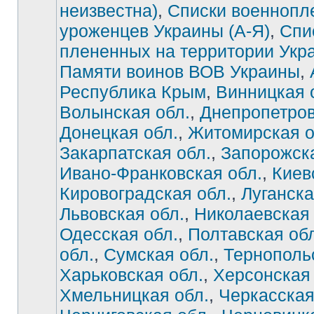
неизвестна)
,
Списки военнопл
уроженцев Украины (А-Я)
,
Спи
плененных на территории Укр
Памяти воинов ВОВ Украины
,
Республика Крым
,
Винницкая 
Волынская обл.
,
Днепропетров
Донецкая обл.
,
Житомирская о
Закарпатская обл.
,
Запорожска
Ивано-Франковская обл.
,
Киев
Нет
непрочитанных
сообщений
Кировоградская обл.
,
Луганска
Львовская обл.
,
Николаевская 
Одесская обл.
,
Полтавская об
обл.
,
Сумская обл.
,
Тернополь
Харьковская обл.
,
Херсонская 
Хмельницкая обл.
,
Черкасская