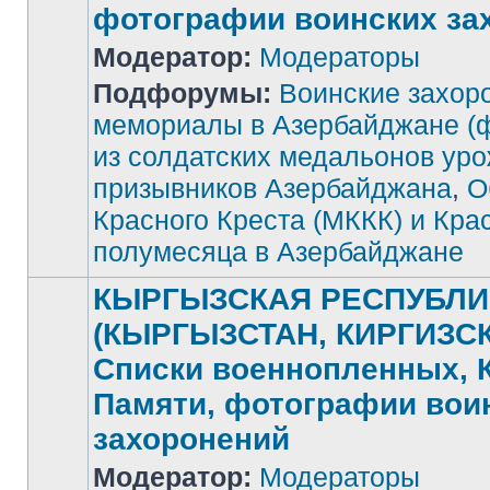
фотографии воинских за
Модератор:
Модераторы
Подфорумы:
Воинские захор
Нет
непрочитанных
мемориалы в Азербайджане (
сообщений
из солдатских медальонов ур
призывников Азербайджана
,
О
Красного Креста (МККК) и Кра
полумесяца в Азербайджане
КЫРГЫЗСКАЯ РЕСПУБЛИ
(КЫРГЫЗСТАН, КИРГИЗСК
Списки военнопленных, 
Памяти, фотографии вои
захоронений
Модератор:
Модераторы