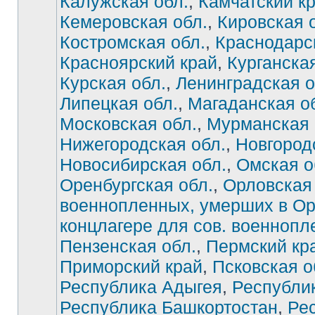
Калужская обл.
,
Камчатский к
Кемеровская обл.
,
Кировская 
Костромская обл.
,
Краснодарс
Красноярский край
,
Курганская
Курская обл.
,
Ленинградская о
Липецкая обл.
,
Магаданская о
Московская обл.
,
Мурманская 
Нижегородская обл.
,
Новгород
Новосибирская обл.
,
Омская о
Оренбургская обл.
,
Орловская 
военнопленных, умерших в О
концлагере для сов. военноп
Нет
непрочитанных
Пензенская обл.
,
Пермский кр
сообщений
Приморский край
,
Псковская о
Республика Адыгея
,
Республи
Республика Башкортостан
,
Ре