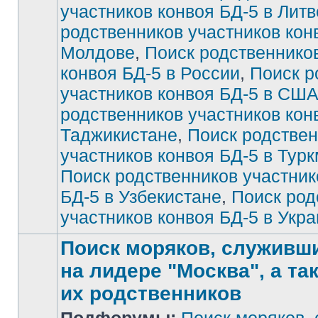
участников конвоя БД-5 в Литв
непрочитанных
сообщений
родственников участников кон
Молдове
,
Поиск родственнико
конвоя БД-5 в России
,
Поиск р
участников конвоя БД-5 в СШ
родственников участников кон
Таджикистане
,
Поиск родстве
участников конвоя БД-5 в Тур
Поиск родственников участник
БД-5 в Узбекистане
,
Поиск род
участников конвоя БД-5 в Укр
Поиск моряков, служивших
на лидере "Москва", а та
их родственников