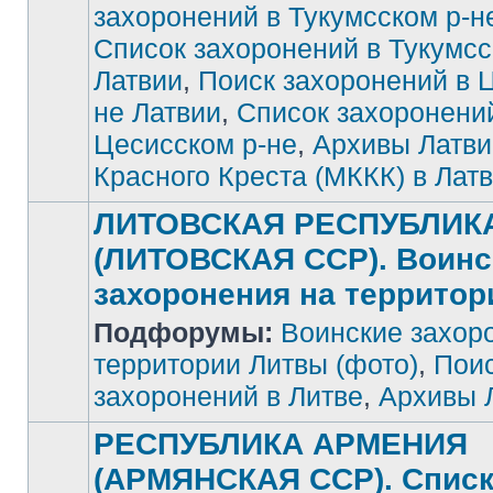
захоронений в Тукумсском р-н
Список захоронений в Тукумсс
Латвии
,
Поиск захоронений в 
не Латвии
,
Список захоронени
Цесисском р-не
,
Архивы Латви
Красного Креста (МККК) в Лат
ЛИТОВСКАЯ РЕСПУБЛИК
(ЛИТОВСКАЯ ССР). Воинс
захоронения на террито
Подфорумы:
Воинские захор
Нет
непрочитанных
сообщений
территории Литвы (фото)
,
Поис
захоронений в Литве
,
Архивы 
РЕСПУБЛИКА АРМЕНИЯ
(АРМЯНСКАЯ ССР). Спис