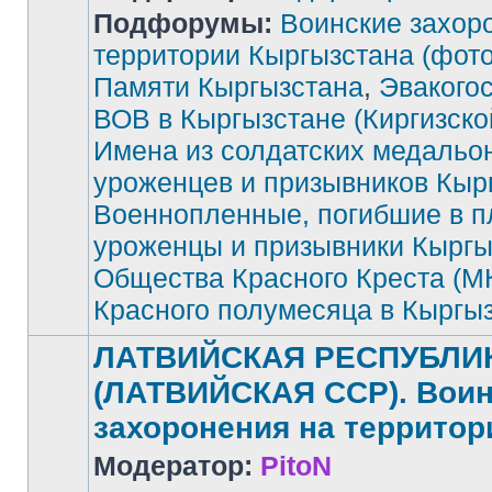
Подфорумы:
Воинские захор
территории Кыргызстана (фото
Памяти Кыргызстана
,
Эвакого
Нет
непрочитанных
сообщений
ВОВ в Кыргызстане (Киргизск
Имена из солдатских медальо
уроженцев и призывников Кыр
Военнопленные, погибшие в п
уроженцы и призывники Кыргы
Общества Красного Креста (М
Красного полумесяца в Кыргы
ЛАТВИЙСКАЯ РЕСПУБЛИ
(ЛАТВИЙСКАЯ ССР). Воин
захоронения на территор
Модератор:
PitoN