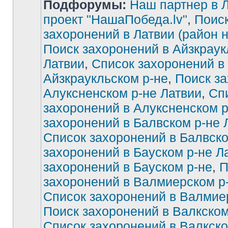
Подфорумы:
Наш партнер в Л
проект "НашаПобеда.lv"
,
Поиск
захоронений в Латвии (район 
Поиск захоронений в Айзкраук
Латвии
,
Список захоронений в
Айзкраукльском р-не
,
Поиск за
Алуксненском р-не Латвии
,
Сп
захоронений в Алуксненском р
захоронений в Балвском р-не 
Список захоронений в Балвско
захоронений в Бауском р-не Л
захоронений в Бауском р-не
,
П
захоронений в Валмиерском р
Список захоронений в Валмие
Поиск захоронений в Валкском
Список захоронений в Валкско