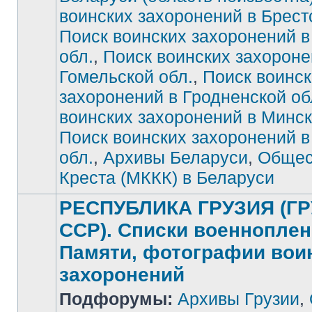
воинских захоронений в Брест
Нет
непрочитанных
сообщений
Поиск воинских захоронений в
обл.
,
Поиск воинских захороне
Гомельской обл.
,
Поиск воинск
захоронений в Гродненской об
воинских захоронений в Минск
Поиск воинских захоронений 
обл.
,
Архивы Беларуси
,
Общес
Креста (МККК) в Беларуси
РЕСПУБЛИКА ГРУЗИЯ (Г
ССР). Списки военноплен
Памяти, фотографии вои
захоронений
Нет
Подфорумы:
Архивы Грузии
,
непрочитанных
сообщений