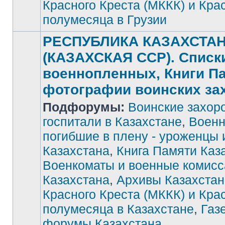
Красного Креста (МККК) и Кра
полумесяца в Грузии
РЕСПУБЛИКА КАЗАХСТА
(КАЗАХСКАЯ ССР). Списк
военнопленных, Книги П
фотографии воинских за
Подфорумы:
Воинские захор
госпитали в Казахстане
,
Военн
погибшие в плену - уроженцы 
Нет
Казахстана
,
Книга Памяти Каз
непрочитанных
сообщений
Военкоматы и военные комис
Казахстана
,
Архивы Казахстан
Красного Креста (МККК) и Кра
полумесяца в Казахстане
,
Газ
форумы Казахстана