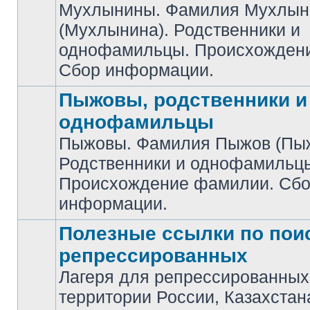
Мухлынины. Фамилия Мухлын
(Мухлынина). Родственники и
Нет
непрочитанных
однофамильцы. Происхожден
сообщений
Сбор информации.
Пыжовы, родственники и
однофамильцы
Пыжовы. Фамилия Пыжов (Пыж
Родственники и однофамильц
Нет
непрочитанных
Происхождение фамилии. Сб
сообщений
информации.
Полезные ссылки по пои
репрессированных
Лагеря для репрессированных
Нет
территории России, Казахстан
непрочитанных
сообщений