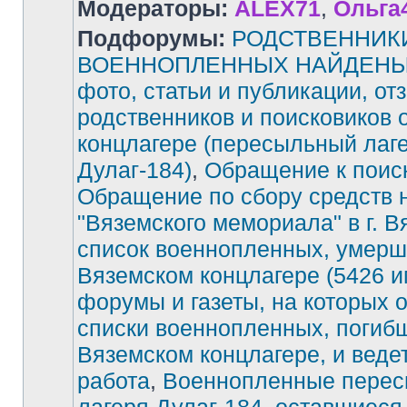
Модераторы:
ALEX71
,
Ольга
Подфорумы:
РОДСТВЕННИК
ВОЕННОПЛЕННЫХ НАЙДЕНЫ!
фото, статьи и публикации, от
родственников и поисковиков 
концлагере (пересыльный лаг
Дулаг-184)
,
Обращение к поис
Обращение по сбору средств 
"Вяземского мемориала" в г. В
список военнопленных, умерш
Вяземском концлагере (5426 и
форумы и газеты, на которых 
списки военнопленных, погиб
Вяземском концлагере, и веде
работа
,
Военнопленные перес