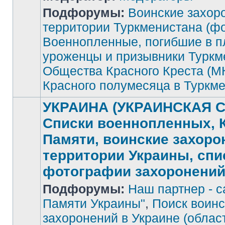
Подфорумы:
Воинские захор
Нет
непрочитанных
территории Туркменистана (фо
сообщений
Военнопленные, погибшие в п
уроженцы и призывники Туркм
Общества Красного Креста (М
Красного полумесяца в Туркм
УКРАИНА (УКРАИНСКАЯ С
Списки военнопленных, 
Памяти, воинские захоро
территории Украины, спи
фотографии захоронени
Подфорумы:
Наш партнер - с
Памяти Украины"
,
Поиск воинс
захоронений в Украине (облас