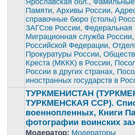
Ярославская обл.
,
Фамильные
Памяти
,
Архивы России
,
Адре
справочные бюро (столы) Рос
ЗАГСов России
,
Федеральная
Миграционная служба России
Российской Федерации
,
Отдел
Прокуратуры России
,
Обществ
Креста (МККК) в России
,
Посо
России в других странах
,
Посо
иностранных государств в Рос
ТУРКМЕНИСТАН (ТУРКМЕ
ТУРКМЕНСКАЯ ССР). Спи
военнопленных, Книги П
фотографии воинских за
Модератор:
Модераторы