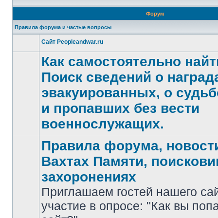
Форум
Правила форума и частые вопросы
Сайт Peopleandwar.ru
Нет
непрочитанных
Как самостоятельно найт
сообщений
Поиск сведений о награда
эвакуированных, о судьб
Нет
и пропавших без вести
непрочитанных
сообщений
военнослужащих.
Правила форума, новости
Вахтах Памяти, поискови
захоронениях
Приглашаем гостей нашего са
участие в опросе: "Как вы поп