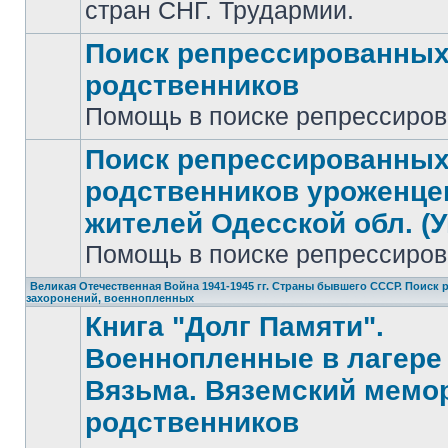
стран СНГ. Трудармии.
Поиск репрессированны
родственников
Нет
Помощь в поиске репрессиро
непрочитанных
сообщений
Поиск репрессированны
родственников уроженце
жителей Одесской обл. (У
Нет
непрочитанных
Помощь в поиске репрессиро
сообщений
Великая Отечественная Война 1941-1945 гг. Страны бывшего СССР. Поиск
захоронений, военнопленных
Книга "Долг Памяти".
Военнопленные в лагере 
Вязьма. Вяземский мемо
родственников