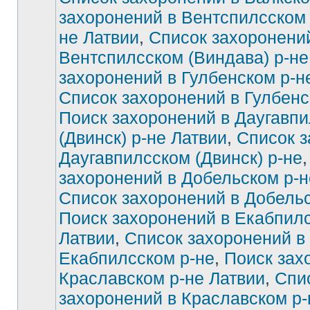
захоронений в Вентспилсском 
не Латвии
,
Список захоронени
Вентспилсском (Виндава) р-не
захоронений в Гулбенском р-н
Список захоронений в Гулбенс
Поиск захоронений в Даугавп
(Двинск) р-не Латвии
,
Список з
Даугавпилсском (Двинск) р-не
захоронений в Добельском р-н
Список захоронений в Добельс
Поиск захоронений в Екабпилс
Латвии
,
Список захоронений в
Екабпилсском р-не
,
Поиск зах
Краславском р-не Латвии
,
Спи
захоронений в Краславском р-