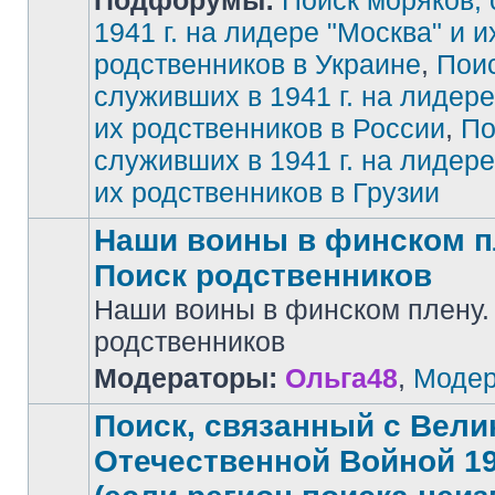
Подфорумы:
Поиск моряков,
1941 г. на лидере "Москва" и и
родственников в Украине
,
Поис
Нет
непрочитанных
сообщений
служивших в 1941 г. на лидере
их родственников в России
,
По
служивших в 1941 г. на лидере
их родственников в Грузии
Наши воины в финском п
Поиск родственников
Наши воины в финском плену.
Нет
родственников
непрочитанных
сообщений
Модераторы:
Ольга48
,
Модер
Поиск, связанный с Вели
Отечественной Войной 194