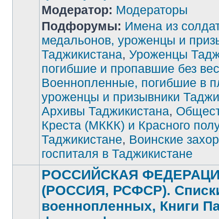
Модератор:
Модераторы
Подфорумы:
Имена из солда
медальонов, уроженцы и приз
Таджикистана
,
Уроженцы Тадж
Нет
непрочитанных
погибшие и пропавшие без ве
сообщений
Военнопленные, погибшие в п
уроженцы и призывники Таджи
Архивы Таджикистана
,
Общест
Креста (МККК) и Красного пол
Таджикистане
,
Воинские захор
госпиталя в Таджикистане
РОССИЙСКАЯ ФЕДЕРАЦ
(РОССИЯ, РСФСР). Списк
военнопленных, Книги П