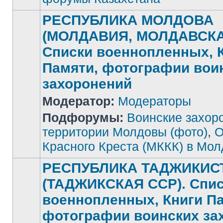
РЕСПУБЛИКА МОЛДОВА
(МОЛДАВИЯ, МОЛДАВСКА
Списки военнопленных, 
Памяти, фотографии вои
захоронений
Нет
Модератор:
Модераторы
непрочитанных
сообщений
Подфорумы:
Воинские захор
территории Молдовы (фото)
,
О
Красного Креста (МККК) в Мо
РЕСПУБЛИКА ТАДЖИКИС
(ТАДЖИКСКАЯ ССР). Спи
военнопленных, Книги П
фотографии воинских за