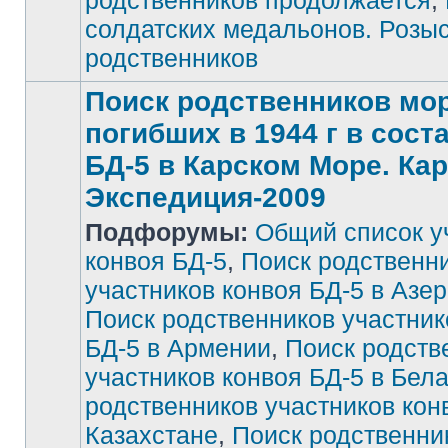
родственников продолжается
,
солдатских медальонов. Розы
родственников
Поиск родственников мор
погибших в 1944 г в сост
БД-5 в Карском Море. Ка
Экспедиция-2009
Подфорумы:
Общий список у
конвоя БД-5
,
Поиск родственн
участников конвоя БД-5 в Азе
Поиск родственников участник
БД-5 в Армении
,
Поиск родств
участников конвоя БД-5 в Бел
родственников участников кон
Казахстане
,
Поиск родственни
Нет