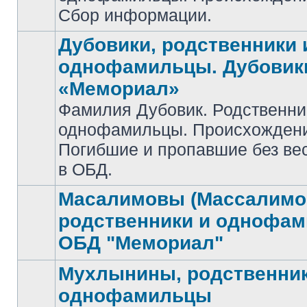
Сбор информации.
Дубовики, родственники 
однофамильцы. Дубовик
«Мемориал»
Фамилия Дубовик. Родственни
Нет
однофамильцы. Происхожден
непрочитанных
сообщений
Погибшие и пропавшие без ве
в ОБД.
Масалимовы (Массалимо
родственники и однофа
Нет
ОБД "Мемориал"
непрочитанных
сообщений
Мухлынины, родственник
однофамильцы