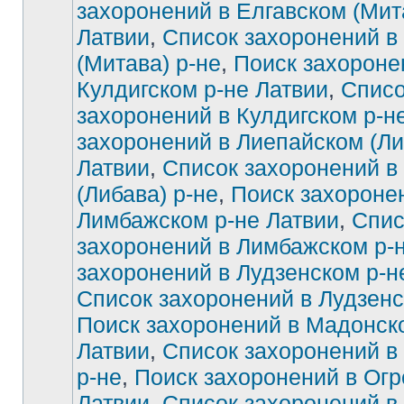
захоронений в Елгавском (Мит
Латвии
,
Список захоронений в
Нет
непрочитанных
сообщений
(Митава) р-не
,
Поиск захороне
Кулдигском р-не Латвии
,
Списо
захоронений в Кулдигском р-н
захоронений в Лиепайском (Ли
Латвии
,
Список захоронений в
(Либава) р-не
,
Поиск захороне
Лимбажском р-не Латвии
,
Спис
захоронений в Лимбажском р-
захоронений в Лудзенском р-н
Список захоронений в Лудзенс
Поиск захоронений в Мадонск
Латвии
,
Список захоронений в
р-не
,
Поиск захоронений в Огр
Латвии
,
Список захоронений в 