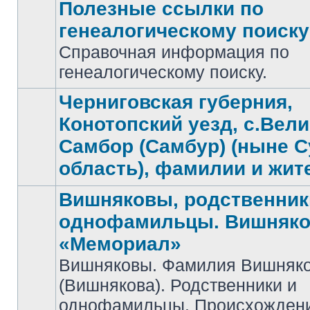
Полезные ссылки по
генеалогическому поиску
Справочная информация по
Нет
непрочитанных
генеалогическому поиску.
сообщений
Черниговская губерния,
Конотопский уезд, с.Вел
Самбор (Самбур) (ныне 
Нет
непрочитанных
область), фамилии и жит
сообщений
Вишняковы, родственник
однофамильцы. Вишняко
«Мемориал»
Вишняковы. Фамилия Вишняк
Нет
(Вишнякова). Родственники и
непрочитанных
сообщений
однофамильцы. Происхожден