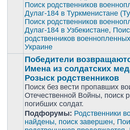
Поиск родственников военноп
Дулаг-184 в Туркменистане (Т
Поиск родственников военноп
Дулаг-184 в Узбекистане
,
Поис
родственников военнопленных
Украине
Победители возвращаютс
Имена из солдатских мед
Розыск родственников
Поиск без вести пропавших во
Отечественной Войны, поиск 
погибших солдат.
Нет
Подфорумы:
Родственники в
непрочитанных
сообщений
найдены, поиск завершен
,
Пои