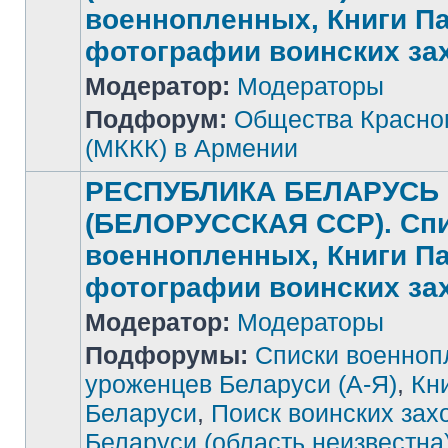
военнопленных, Книги П
фотографии воинских за
Нет
Модератор:
Модераторы
непрочитанных
сообщений
Подфорум:
Общества Красног
(МККК) в Армении
РЕСПУБЛИКА БЕЛАРУСЬ
(БЕЛОРУССКАЯ ССР). Сп
военнопленных, Книги П
фотографии воинских за
Модератор:
Модераторы
Подфорумы:
Списки военноп
уроженцев Беларуси (А-Я)
,
Кн
Беларуси
,
Поиск воинских зах
Беларуси (область неизвестна