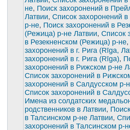
не
,
Поиск захоронений в Прей
Латвии
,
Список захоронений в
р-не
,
Поиск захоронений в Рез
(Режица) р-не Латвии
,
Список 
в Резекненском (Режица) р-не
захоронений в г. Рига (Rīga, Ла
захоронений в г. Рига (Rīga)
,
П
захоронений в Рижском р-не Л
Список захоронений в Рижско
захоронений в Салдусском р-н
Список захоронений в Салдус
Имена из солдатских медальон
родственников в Латвии
,
Поиск
в Талсинском р-не Латвии
,
Спи
захоронений в Талсинском р-н