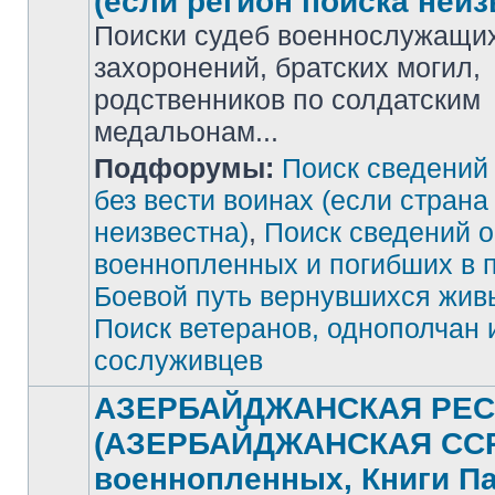
(если регион поиска неиз
Поиски судеб военнослужащих
захоронений, братских могил,
родственников по солдатским
медальонам...
Подфорумы:
Поиск сведений
Нет
непрочитанных
сообщений
без вести воинах (если страна
неизвестна)
,
Поиск сведений о
военнопленных и погибших в 
Боевой путь вернувшихся жив
Поиск ветеранов, однополчан 
сослуживцев
АЗЕРБАЙДЖАНСКАЯ РЕС
(АЗЕРБАЙДЖАНСКАЯ ССР)
военнопленных, Книги П