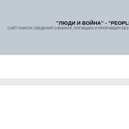
"ЛЮДИ И ВОЙНА" - "PEOPL
САЙТ ПОИСКА СВЕДЕНИЙ О ВОИНАХ, ПОГИБШИХ И ПРОПАВШИХ БЕЗ В
До