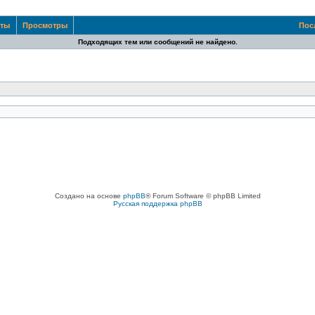
еты
Просмотры
Пос
Подходящих тем или сообщений не найдено.
Создано на основе
phpBB
® Forum Software © phpBB Limited
Русская поддержка phpBB