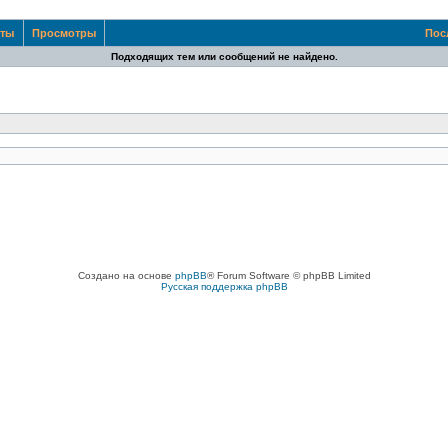
еты
Просмотры
Пос
Подходящих тем или сообщений не найдено.
Создано на основе
phpBB
® Forum Software © phpBB Limited
Русская поддержка phpBB