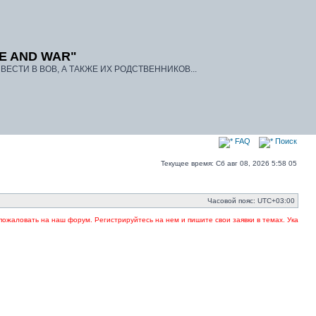
E AND WAR"
ЕСТИ В ВОВ, А ТАКЖЕ ИХ РОДСТВЕННИКОВ...
FAQ
Поиск
Текущее время: Сб авг 08, 2026 5:58 05
Часовой пояс:
UTC+03:00
аловать на наш форум. Регистрируйтесь на нем и пишите свои заявки в темах. Указывайте