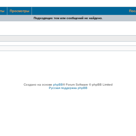
еты
Просмотры
Пос
Подходящих тем или сообщений не найдено.
Создано на основе
phpBB
® Forum Software © phpBB Limited
Русская поддержка phpBB