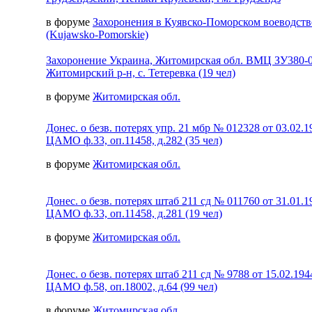
в форуме
Захоронения в Куявско-Поморском воеводств
(Kujawsko-Pomorskie)
Захоронение Украина, Житомирская обл. ВМЦ ЗУ380-
Житомирский р-н, с. Тетеревка (19 чел)
в форуме
Житомирская обл.
Донес. о безв. потерях упр. 21 мбр № 012328 от 03.02.1
ЦАМО ф.33, оп.11458, д.282 (35 чел)
в форуме
Житомирская обл.
Донес. о безв. потерях штаб 211 сд № 011760 от 31.01.1
ЦАМО ф.33, оп.11458, д.281 (19 чел)
в форуме
Житомирская обл.
Донес. о безв. потерях штаб 211 сд № 9788 от 15.02.194
ЦАМО ф.58, оп.18002, д.64 (99 чел)
в форуме
Житомирская обл.