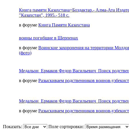
Книга памяти Казахстана=Боздақтар.- Алма-Ата Издат
"Казахстан", 1995.- 518 с.
в форуме
Книга Памяти Казахстана
воины погибшие в Шерпенах
в форуме
Воинские захоронения на территории Молдо
(фото)
Медальон_Ермаков Федор Васильевич_Поиск родстве
в форуме
Разыскиваем родственников воинов-узбекис
Медальон_Ермаков Федор Васильевич_Поиск родстве
в форуме
Разыскиваем родственников воинов-узбекис
Показать:
Поле сортировки: