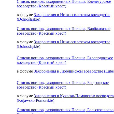
Список воинов, захороненных Польша, Еленегурское
воеводство (Красный крест)
в форуме
Захоронения в Нижнесилезском воеводстве
(Dolnośląskie)
Список воинов, захороненных Польша, Валбжихское
воеводство (Красный крест)
в форуме
Захоронения в Нижнесилезском воеводстве
(Dolnośląskie)
Список воинов, захороненных Польша, Бялоподляское
воеводство (Красный крест)
в форуме
Захоронения в Люблинском воеводстве (Lubel
Список воинов, захороненных Польша, Быдгощское
воеводство (Красный крест)
в форуме
Захоронения в Куявско-Поморском воеводств
(Kujawsko-Pomorskie)
Список воинов, захороненных Польша, Бельское воево