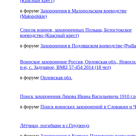
(Красный крест)
в форуме
Захоронения в Малопольском воеводстве
(Małopolskie)
Список воинов, захороненных Польша, Белостокское
воеводство (Красный крест)
в форуме
Захоронения в Подляшском воеводстве (Podla
Воинское захоронение Россия, Орловская обл., Новос
р-н, с. Задушное, ВМЦ 57-454 2014 (18 чел)
в форуме
Орловская обл.
Поиск захоронения Ляхова Ивана Васильевича 1910 г.р
в форуме
Поиск воинских захоронений в Словакии и 
Лётчики, погибшие в г.Грудзендз
в форуме
Захоронения в Куявско-Поморском воеводств