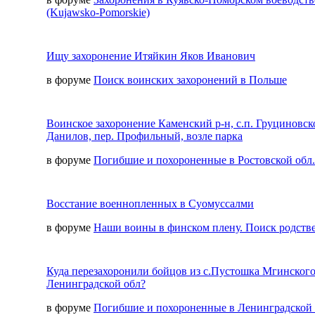
(Kujawsko-Pomorskie)
Ищу захоронение Итяйкин Яков Иванович
в форуме
Поиск воинских захоронений в Польше
Воинское захоронение Каменский р-н, с.п. Груциновско
Данилов, пер. Профильный, возле парка
в форуме
Погибшие и похороненные в Ростовской обл.
Восстание военнопленных в Суомуссалми
в форуме
Наши воины в финском плену. Поиск родств
Куда перезахоронили бойцов из с.Пустошка Мгинского
Ленинградской обл?
в форуме
Погибшие и похороненные в Ленинградской 