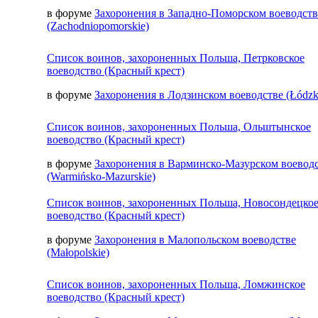
в форуме
Захоронения в Западно-Поморском воеводств
(Zachodniopomorskie)
Список воинов, захороненных Польша, Петрковское
воеводство (Красный крест)
в форуме
Захоронения в Лодзинском воеводстве (Łódzk
Список воинов, захороненных Польша, Ольштынское
воеводство (Красный крест)
в форуме
Захоронения в Варминско-Мазурском воевод
(Warmińsko-Mazurskie)
Список воинов, захороненных Польша, Новосондецко
воеводство (Красный крест)
в форуме
Захоронения в Малопольском воеводстве
(Małopolskie)
Список воинов, захороненных Польша, Ломжинское
воеводство (Красный крест)