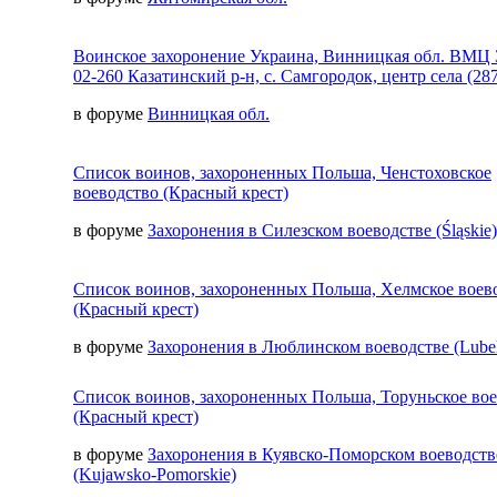
Воинское захоронение Украина, Винницкая обл. ВМЦ 
02-260 Казатинский р-н, с. Самгородок, центр села (287
в форуме
Винницкая обл.
Список воинов, захороненных Польша, Ченстоховское
воеводство (Красный крест)
в форуме
Захоронения в Силезском воеводстве (Śląskie)
Список воинов, захороненных Польша, Хелмское воев
(Красный крест)
в форуме
Захоронения в Люблинском воеводстве (Lubel
Список воинов, захороненных Польша, Торуньское во
(Красный крест)
в форуме
Захоронения в Куявско-Поморском воеводств
(Kujawsko-Pomorskie)