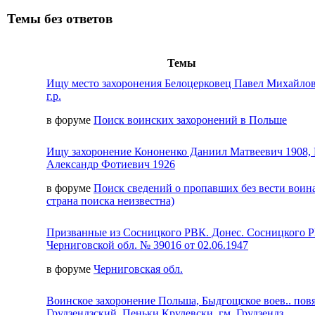
Темы без ответов
Темы
Ищу место захоронения Белоцерковец Павел Михайлов
г.р.
в форуме
Поиск воинских захоронений в Польше
Ищу захоронение Кононенко Даниил Матвеевич 1908,
Александр Фотиевич 1926
в форуме
Поиск сведений о пропавших без вести воина
страна поиска неизвестна)
Призванные из Сосницкого РВК. Донес. Сосницкого 
Черниговской обл. № 39016 от 02.06.1947
в форуме
Черниговская обл.
Воинское захоронение Польша, Быдгощское воев.. пов
Грудзендзский, Пеньки Крулевски, гм. Грудзендз