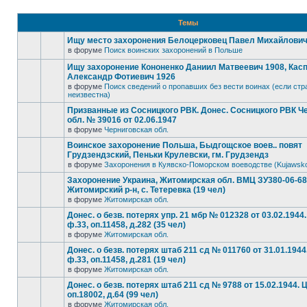
Темы
Ищу место захоронения Белоцерковец Павел Михайлович, 
в форуме
Поиск воинских захоронений в Польше
Ищу захоронение Кононенко Даниил Матвеевич 1908, Кас
Александр Фотиевич 1926
в форуме
Поиск сведений о пропавших без вести воинах (если стр
неизвестна)
Призванные из Сосницкого РВК. Донес. Сосницкого РВК Ч
обл. № 39016 от 02.06.1947
в форуме
Черниговская обл.
Воинское захоронение Польша, Быдгощское воев.. повят
Грудзендзский, Пеньки Крулевски, гм. Грудзендз
в форуме
Захоронения в Куявско-Поморском воеводстве (Kujawsk
Захоронение Украина, Житомирская обл. ВМЦ ЗУ380-06-6
Житомирский р-н, с. Тетеревка (19 чел)
в форуме
Житомирская обл.
Донес. о безв. потерях упр. 21 мбр № 012328 от 03.02.194
ф.33, оп.11458, д.282 (35 чел)
в форуме
Житомирская обл.
Донес. о безв. потерях штаб 211 сд № 011760 от 31.01.194
ф.33, оп.11458, д.281 (19 чел)
в форуме
Житомирская обл.
Донес. о безв. потерях штаб 211 сд № 9788 от 15.02.1944.
оп.18002, д.64 (99 чел)
в форуме
Житомирская обл.