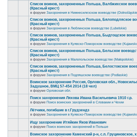
Список воинов, захороненных Польша, Валбжихское вое
(Красный крест)
в форуме
Захоронения в Нижнесилезском воеводстве (Dolnośląskie
Список воинов, захороненных Польша, Бялоподляское в
(Красный крест)
в форуме
Захоронения в Люблинском воеводстве (Lubelskie)
Список воинов, захороненных Польша, Быдгощское воев
(Красный крест)
в форуме
Захоронения в Куявско-Поморском воеводстве (Kujawsk
Список воинов, захороненных Польша, Бельское воеводс
(Красный крест)
в форуме
Захоронения в Малопольском воеводстве (Małopolskie)
Список воинов, захороненных Польша, Белостокское вое
(Красный крест)
в форуме
Захоронения в Подляшском воеводстве (Podlaskie)
Воинское захоронение Россия, Орловская обл., Новосильск
Задушное, ВМЦ 57-454 2014 (18 чел)
в форуме
Орловская обл.
Поиск захоронения Ляхова Ивана Васильевича 1910 г.р.
в форуме
Поиск воинских захоронений в Словакии и Чехии
Лётчики, погибшие в г.Грудзендз
в форуме
Захоронения в Куявско-Поморском воеводстве (Kujawsk
Ищу захоронение Итяйкин Яков Иванович
в форуме
Поиск воинских захоронений в Польше
Воинское захоронение Каменский р-н, с.п. Груциновское, х