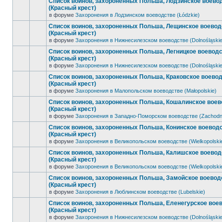
Список воинов, захороненных Польша, Лодзинское воево
(Красный крест)
в форуме
Захоронения в Лодзинском воеводстве (Łódzkie)
Список воинов, захороненных Польша, Лещинское воевод
(Красный крест)
в форуме
Захоронения в Нижнесилезском воеводстве (Dolnośląskie
Список воинов, захороненных Польша, Легницкое воевод
(Красный крест)
в форуме
Захоронения в Нижнесилезском воеводстве (Dolnośląskie
Список воинов, захороненных Польша, Краковское воево
(Красный крест)
в форуме
Захоронения в Малопольском воеводстве (Małopolskie)
Список воинов, захороненных Польша, Кошалинское воев
(Красный крест)
в форуме
Захоронения в Западно-Поморском воеводстве (Zachodn
Список воинов, захороненных Польша, Конинское воевод
(Красный крест)
в форуме
Захоронения в Великопольском воеводстве (Wielkopolski
Список воинов, захороненных Польша, Калишское воевод
(Красный крест)
в форуме
Захоронения в Великопольском воеводстве (Wielkopolski
Список воинов, захороненных Польша, Замойское воевод
(Красный крест)
в форуме
Захоронения в Люблинском воеводстве (Lubelskie)
Список воинов, захороненных Польша, Еленегурское вое
(Красный крест)
в форуме
Захоронения в Нижнесилезском воеводстве (Dolnośląskie