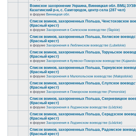
Воинское захоронение Украина, Винницкая обл. ВМЦ ЗУ38
Казатинский р-н, с. Самгородок, центр села (287 чел)
в форуме
Винницкая обл.
Список воинов, захороненных Польша, Ченстоховское во
(Красный крест)
в форуме
Захоронения в Силезском воеводстве (Śląskie)
Список воинов, захороненных Польша, Хелмское воеводс
(Красный крест)
в форуме
Захоронения в Люблинском воеводстве (Lubelskie)
Список воинов, захороненных Польша, Торуньское воево
(Красный крест)
в форуме
Захоронения в Куявско-Поморском воеводстве (Kujawsk
Список воинов, захороненных Польша, Тарнувское воево
(Красный крест)
в форуме
Захоронения в Малопольском воеводстве (Małopolskie)
Список воинов, захороненных Польша, Слупское воеводс
(Красный крест)
в форуме
Захоронения в Поморском воеводстве (Pomorskie)
Список воинов, захороненных Польша, Скерневицкое вое
(Красный крест)
в форуме
Захоронения в Лодзинском воеводстве (Łódzkie)
Список воинов, захороненных Польша, Серадзское воево
(Красный крест)
в форуме
Захоронения в Лодзинском воеводстве (Łódzkie)
Список воинов, захороненных Польша, Радомское воевод
(Красный крест)