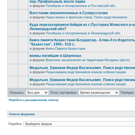
пер. Профильный, возле парка
в форуме
Погибшие и похороненные в Ростовской обл.
Восстание военнопленных в Суомуссалми
в форуме
Наши воины в финском плену. Поиск родственников
Куда перезахоронили бойцов из с.Пустошка Мгинского р-н
Ленинградской обл?
в форуме
Погибшие и похороненные в Ленинградской обл.
Книга памяти Казахстана=Боздақтар.- Алма-Ата Издател
"Казахстан", 1995.- 518 с.
в форуме
Книга Памяти Казахстана
воины погибшие в Шерпенах
в форуме
Воинские захоронения на территории Молдовы (фото)
Медальон_Ермаков Федор Васильевич_Поиск родственн
в форуме
Разыскиваем родственников воинов-узбекистанцев
Медальон_Ермаков Федор Васильевич_Поиск родственн
в форуме
Разыскиваем родственников воинов-узбекистанцев
Показать:
Поле сортировки:
Порядок:
Перейти к расширенному поиску
Список форумов
Перейти: