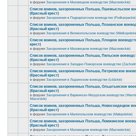
в форуме
Захоронения в Мазовецком воеводстве (Mazowieckie)
Список воинов, захороненных Польша, Пшемысльское во
(Красный крест)
в форуме
Захоронения в Подкарпатском воеводстве (Podkarpackie
Список воинов, захороненных Польша, Познанское воево
(Красный крест)
в форуме
Захоронения в Великопольском воеводстве (Wielkopolski
Список воинов, захороненных Польша, Плоцкое воеводст
крест)
в форуме
Захоронения в Мазовецком воеводстве (Mazowieckie)
Список воинов, захороненных Польша, Пильское воеводс
(Красный крест)
в форуме
Захоронения в Западно-Поморском воеводстве (Zachodn
Список воинов, захороненных Польша, Петрковское воев
(Красный крест)
в форуме
Захоронения в Лодзинском воеводстве (Łódzkie)
Список воинов, захороненных Польша, Ольштынское вое
(Красный крест)
в форуме
Захоронения в Варминско-Мазурском воеводстве (Warmi
Mazurskie)
Список воинов, захороненных Польша, Новосондецкое во
(Красный крест)
в форуме
Захоронения в Малопольском воеводстве (Małopolskie)
Список воинов, захороненных Польша, Ломжинское воев
(Красный крест)
в форуме
Захоронения в Мазовецком воеводстве (Mazowieckie)