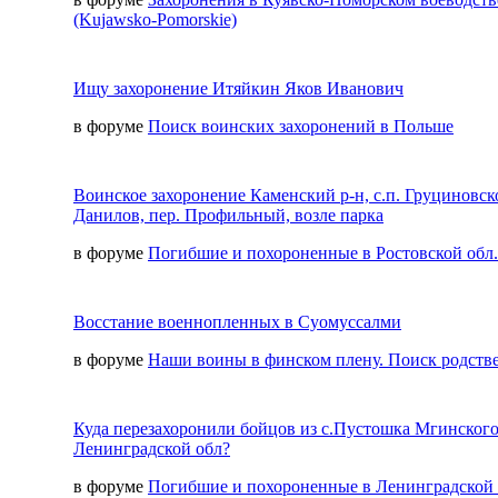
(Kujawsko-Pomorskie)
Ищу захоронение Итяйкин Яков Иванович
в форуме
Поиск воинских захоронений в Польше
Воинское захоронение Каменский р-н, с.п. Груциновско
Данилов, пер. Профильный, возле парка
в форуме
Погибшие и похороненные в Ростовской обл.
Восстание военнопленных в Суомуссалми
в форуме
Наши воины в финском плену. Поиск родств
Куда перезахоронили бойцов из с.Пустошка Мгинского
Ленинградской обл?
в форуме
Погибшие и похороненные в Ленинградской 