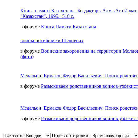
Книга памяти Казахстана=Боздақтар.- Алма-Ата Издат
"Казахстан", 1995.- 518 с.
в форуме
Книга Памяти Казахстана
воины погибшие в Шерпенах
в форуме
Воинские захоронения на территории Молдо
(фото)
Медальон_Ермаков Федор Васильевич_Поиск родстве
в форуме
Разыскиваем родственников воинов-узбекис
Медальон_Ермаков Федор Васильевич_Поиск родстве
в форуме
Разыскиваем родственников воинов-узбекис
Показать:
Поле сортировки: