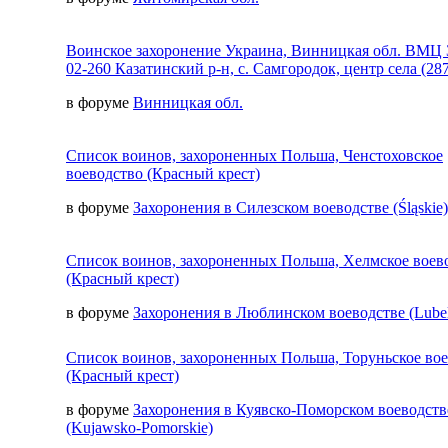
Воинское захоронение Украина, Винницкая обл. ВМЦ 
02-260 Казатинский р-н, с. Самгородок, центр села (287
в форуме
Винницкая обл.
Список воинов, захороненных Польша, Ченстоховское
воеводство (Красный крест)
в форуме
Захоронения в Силезском воеводстве (Śląskie)
Список воинов, захороненных Польша, Хелмское воев
(Красный крест)
в форуме
Захоронения в Люблинском воеводстве (Lubel
Список воинов, захороненных Польша, Торуньское во
(Красный крест)
в форуме
Захоронения в Куявско-Поморском воеводств
(Kujawsko-Pomorskie)