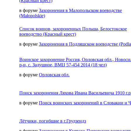
(Красный крест)
в форуме
Захоронения в Малопольском воеводстве
(Małopolskie)
Список воинов, захороненных Польша, Белостокское
воеводство (Красный крест)
в форуме
Захоронения в Подляшском воеводстве (Podla
Воинское захоронение Россия, Орловская обл., Новос
р-н, с. Задушное, ВМЦ 57-454 2014 (18 чел)
в форуме
Орловская обл.
Поиск захоронения Ляхова Ивана Васильевича 1910 г.р
в форуме
Поиск воинских захоронений в Словакии и 
Лётчики, погибшие в г.Грудзендз
в форуме
Захоронения в Куявско-Поморском воеводств