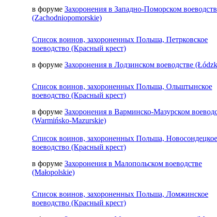
в форуме
Захоронения в Западно-Поморском воеводств
(Zachodniopomorskie)
Список воинов, захороненных Польша, Петрковское
воеводство (Красный крест)
в форуме
Захоронения в Лодзинском воеводстве (Łódzk
Список воинов, захороненных Польша, Ольштынское
воеводство (Красный крест)
в форуме
Захоронения в Варминско-Мазурском воевод
(Warmińsko-Mazurskie)
Список воинов, захороненных Польша, Новосондецко
воеводство (Красный крест)
в форуме
Захоронения в Малопольском воеводстве
(Małopolskie)
Список воинов, захороненных Польша, Ломжинское
воеводство (Красный крест)