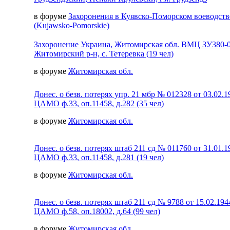
в форуме
Захоронения в Куявско-Поморском воеводств
(Kujawsko-Pomorskie)
Захоронение Украина, Житомирская обл. ВМЦ ЗУ380-
Житомирский р-н, с. Тетеревка (19 чел)
в форуме
Житомирская обл.
Донес. о безв. потерях упр. 21 мбр № 012328 от 03.02.1
ЦАМО ф.33, оп.11458, д.282 (35 чел)
в форуме
Житомирская обл.
Донес. о безв. потерях штаб 211 сд № 011760 от 31.01.1
ЦАМО ф.33, оп.11458, д.281 (19 чел)
в форуме
Житомирская обл.
Донес. о безв. потерях штаб 211 сд № 9788 от 15.02.194
ЦАМО ф.58, оп.18002, д.64 (99 чел)
в форуме
Житомирская обл.