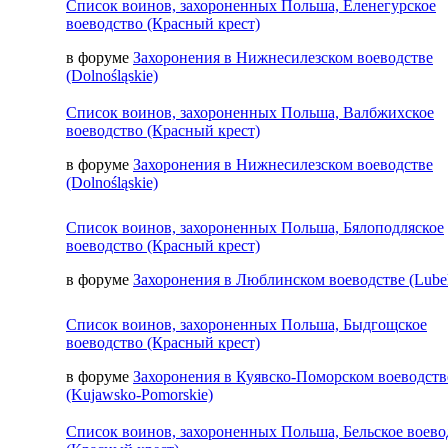
Список воинов, захороненных Польша, Еленегурское
воеводство (Красный крест)
в форуме
Захоронения в Нижнесилезском воеводстве
(Dolnośląskie)
Список воинов, захороненных Польша, Валбжихское
воеводство (Красный крест)
в форуме
Захоронения в Нижнесилезском воеводстве
(Dolnośląskie)
Список воинов, захороненных Польша, Бялоподляское
воеводство (Красный крест)
в форуме
Захоронения в Люблинском воеводстве (Lubel
Список воинов, захороненных Польша, Быдгощское
воеводство (Красный крест)
в форуме
Захоронения в Куявско-Поморском воеводств
(Kujawsko-Pomorskie)
Список воинов, захороненных Польша, Бельское воево