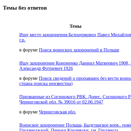
Темы без ответов
Темы
Ищу место захоронения Белоцерковец Павел Михайлов
г.р.
в форуме
Поиск воинских захоронений в Польше
Ищу захоронение Кононенко Даниил Матвеевич 1908,
Александр Фотиевич 1926
в форуме
Поиск сведений о пропавших без вести воина
страна поиска неизвестна)
Призванные из Сосницкого РВК. Донес. Сосницкого 
Черниговской обл. № 39016 от 02.06.1947
в форуме
Черниговская обл.
Воинское захоронение Польша, Быдгощское воев.. пов
Грудзендзский, Пеньки Крулевски, гм. Грудзендз