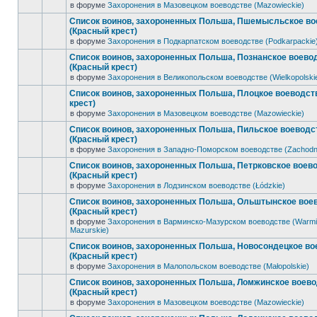
в форуме
Захоронения в Мазовецком воеводстве (Mazowieckie)
Список воинов, захороненных Польша, Пшемысльское во
(Красный крест)
в форуме
Захоронения в Подкарпатском воеводстве (Podkarpackie
Список воинов, захороненных Польша, Познанское воево
(Красный крест)
в форуме
Захоронения в Великопольском воеводстве (Wielkopolski
Список воинов, захороненных Польша, Плоцкое воеводст
крест)
в форуме
Захоронения в Мазовецком воеводстве (Mazowieckie)
Список воинов, захороненных Польша, Пильское воеводс
(Красный крест)
в форуме
Захоронения в Западно-Поморском воеводстве (Zachodn
Список воинов, захороненных Польша, Петрковское воев
(Красный крест)
в форуме
Захоронения в Лодзинском воеводстве (Łódzkie)
Список воинов, захороненных Польша, Ольштынское вое
(Красный крест)
в форуме
Захоронения в Варминско-Мазурском воеводстве (Warmi
Mazurskie)
Список воинов, захороненных Польша, Новосондецкое во
(Красный крест)
в форуме
Захоронения в Малопольском воеводстве (Małopolskie)
Список воинов, захороненных Польша, Ломжинское воев
(Красный крест)
в форуме
Захоронения в Мазовецком воеводстве (Mazowieckie)