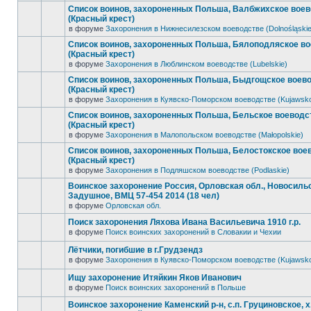
Список воинов, захороненных Польша, Валбжихское вое
(Красный крест)
в форуме
Захоронения в Нижнесилезском воеводстве (Dolnośląskie
Список воинов, захороненных Польша, Бялоподляское в
(Красный крест)
в форуме
Захоронения в Люблинском воеводстве (Lubelskie)
Список воинов, захороненных Польша, Быдгощское воев
(Красный крест)
в форуме
Захоронения в Куявско-Поморском воеводстве (Kujawsk
Список воинов, захороненных Польша, Бельское воеводс
(Красный крест)
в форуме
Захоронения в Малопольском воеводстве (Małopolskie)
Список воинов, захороненных Польша, Белостокское вое
(Красный крест)
в форуме
Захоронения в Подляшском воеводстве (Podlaskie)
Воинское захоронение Россия, Орловская обл., Новосильск
Задушное, ВМЦ 57-454 2014 (18 чел)
в форуме
Орловская обл.
Поиск захоронения Ляхова Ивана Васильевича 1910 г.р.
в форуме
Поиск воинских захоронений в Словакии и Чехии
Лётчики, погибшие в г.Грудзендз
в форуме
Захоронения в Куявско-Поморском воеводстве (Kujawsk
Ищу захоронение Итяйкин Яков Иванович
в форуме
Поиск воинских захоронений в Польше
Воинское захоронение Каменский р-н, с.п. Груциновское, х