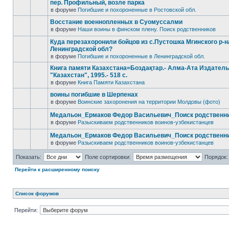
пер. Профильный, возле парка
в форуме
Погибшие и похороненные в Ростовской обл.
Восстание военнопленных в Суомуссалми
в форуме
Наши воины в финском плену. Поиск родственников
Куда перезахоронили бойцов из с.Пустошка Мгинского р-н
Ленинградской обл?
в форуме
Погибшие и похороненные в Ленинградской обл.
Книга памяти Казахстана=Боздақтар.- Алма-Ата Издател
"Казахстан", 1995.- 518 с.
в форуме
Книга Памяти Казахстана
воины погибшие в Шерпенах
в форуме
Воинские захоронения на территории Молдовы (фото)
Медальон_Ермаков Федор Васильевич_Поиск родственн
в форуме
Разыскиваем родственников воинов-узбекистанцев
Медальон_Ермаков Федор Васильевич_Поиск родственн
в форуме
Разыскиваем родственников воинов-узбекистанцев
Показать:
Поле сортировки:
Порядок:
Перейти к расширенному поиску
Список форумов
Перейти: