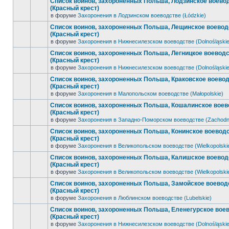
Список воинов, захороненных Польша, Лодзинское воево
(Красный крест)
в форуме
Захоронения в Лодзинском воеводстве (Łódzkie)
Список воинов, захороненных Польша, Лещинское воевод
(Красный крест)
в форуме
Захоронения в Нижнесилезском воеводстве (Dolnośląskie
Список воинов, захороненных Польша, Легницкое воевод
(Красный крест)
в форуме
Захоронения в Нижнесилезском воеводстве (Dolnośląskie
Список воинов, захороненных Польша, Краковское воево
(Красный крест)
в форуме
Захоронения в Малопольском воеводстве (Małopolskie)
Список воинов, захороненных Польша, Кошалинское воев
(Красный крест)
в форуме
Захоронения в Западно-Поморском воеводстве (Zachodn
Список воинов, захороненных Польша, Конинское воевод
(Красный крест)
в форуме
Захоронения в Великопольском воеводстве (Wielkopolski
Список воинов, захороненных Польша, Калишское воевод
(Красный крест)
в форуме
Захоронения в Великопольском воеводстве (Wielkopolski
Список воинов, захороненных Польша, Замойское воевод
(Красный крест)
в форуме
Захоронения в Люблинском воеводстве (Lubelskie)
Список воинов, захороненных Польша, Еленегурское вое
(Красный крест)
в форуме
Захоронения в Нижнесилезском воеводстве (Dolnośląskie