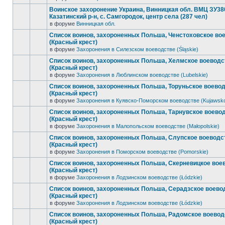
Воинское захоронение Украина, Винницкая обл. ВМЦ ЗУ38
Казатинский р-н, с. Самгородок, центр села (287 чел)
в форуме
Винницкая обл.
Список воинов, захороненных Польша, Ченстоховское во
(Красный крест)
в форуме
Захоронения в Силезском воеводстве (Śląskie)
Список воинов, захороненных Польша, Хелмское воеводс
(Красный крест)
в форуме
Захоронения в Люблинском воеводстве (Lubelskie)
Список воинов, захороненных Польша, Торуньское воево
(Красный крест)
в форуме
Захоронения в Куявско-Поморском воеводстве (Kujawsk
Список воинов, захороненных Польша, Тарнувское воево
(Красный крест)
в форуме
Захоронения в Малопольском воеводстве (Małopolskie)
Список воинов, захороненных Польша, Слупское воеводс
(Красный крест)
в форуме
Захоронения в Поморском воеводстве (Pomorskie)
Список воинов, захороненных Польша, Скерневицкое вое
(Красный крест)
в форуме
Захоронения в Лодзинском воеводстве (Łódzkie)
Список воинов, захороненных Польша, Серадзское воево
(Красный крест)
в форуме
Захоронения в Лодзинском воеводстве (Łódzkie)
Список воинов, захороненных Польша, Радомское воевод
(Красный крест)