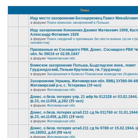
Темы
Ищу место захоронения Белоцерковец Павел Михайлович, 
в форуме
Поиск воинских захоронений в Польше
Ищу захоронение Кононенко Даниил Матвеевич 1908, Кас
Александр Фотиевич 1926
в форуме
Поиск сведений о пропавших без вести воинах (если стр
неизвестна)
Призванные из Сосницкого РВК. Донес. Сосницкого РВК Ч
обл. № 39016 от 02.06.1947
в форуме
Черниговская обл.
Воинское захоронение Польша, Быдгощское воев.. повят
Грудзендзский, Пеньки Крулевски, гм. Грудзендз
в форуме
Захоронения в Куявско-Поморском воеводстве (Kujawsk
Захоронение Украина, Житомирская обл. ВМЦ ЗУ380-06-6
Житомирский р-н, с. Тетеревка (19 чел)
в форуме
Житомирская обл.
Донес. о безв. потерях упр. 21 мбр № 012328 от 03.02.194
ф.33, оп.11458, д.282 (35 чел)
в форуме
Житомирская обл.
Донес. о безв. потерях штаб 211 сд № 011760 от 31.01.194
ф.33, оп.11458, д.281 (19 чел)
в форуме
Житомирская обл.
Донес. о безв. потерях штаб 211 сд № 9788 от 15.02.1944.
оп.18002, д.64 (99 чел)
в форуме
Житомирская обл.