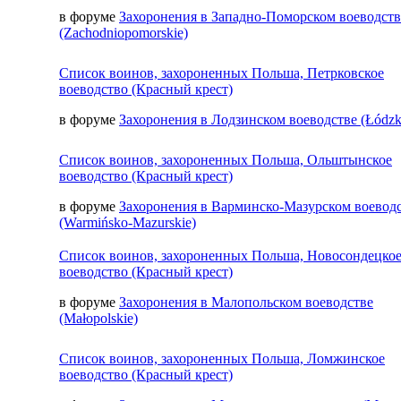
в форуме
Захоронения в Западно-Поморском воеводств
(Zachodniopomorskie)
Список воинов, захороненных Польша, Петрковское
воеводство (Красный крест)
в форуме
Захоронения в Лодзинском воеводстве (Łódzk
Список воинов, захороненных Польша, Ольштынское
воеводство (Красный крест)
в форуме
Захоронения в Варминско-Мазурском воевод
(Warmińsko-Mazurskie)
Список воинов, захороненных Польша, Новосондецко
воеводство (Красный крест)
в форуме
Захоронения в Малопольском воеводстве
(Małopolskie)
Список воинов, захороненных Польша, Ломжинское
воеводство (Красный крест)