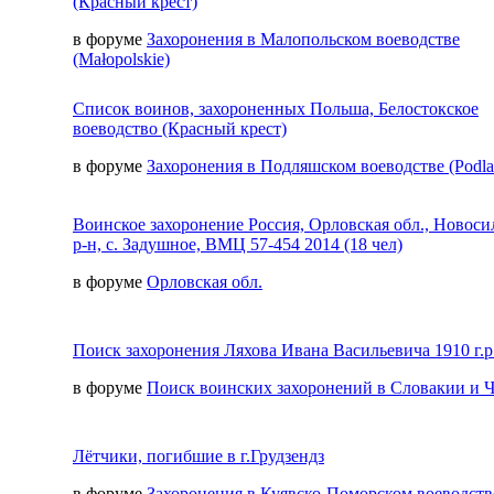
(Красный крест)
в форуме
Захоронения в Малопольском воеводстве
(Małopolskie)
Список воинов, захороненных Польша, Белостокское
воеводство (Красный крест)
в форуме
Захоронения в Подляшском воеводстве (Podla
Воинское захоронение Россия, Орловская обл., Новос
р-н, с. Задушное, ВМЦ 57-454 2014 (18 чел)
в форуме
Орловская обл.
Поиск захоронения Ляхова Ивана Васильевича 1910 г.р
в форуме
Поиск воинских захоронений в Словакии и 
Лётчики, погибшие в г.Грудзендз
в форуме
Захоронения в Куявско-Поморском воеводств