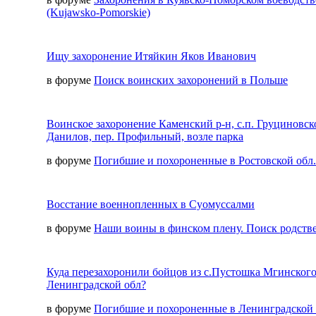
(Kujawsko-Pomorskie)
Ищу захоронение Итяйкин Яков Иванович
в форуме
Поиск воинских захоронений в Польше
Воинское захоронение Каменский р-н, с.п. Груциновско
Данилов, пер. Профильный, возле парка
в форуме
Погибшие и похороненные в Ростовской обл.
Восстание военнопленных в Суомуссалми
в форуме
Наши воины в финском плену. Поиск родств
Куда перезахоронили бойцов из с.Пустошка Мгинского
Ленинградской обл?
в форуме
Погибшие и похороненные в Ленинградской 