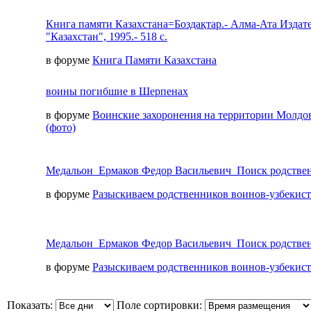
Книга памяти Казахстана=Боздақтар.- Алма-Ата Издат
"Казахстан", 1995.- 518 с.
в форуме
Книга Памяти Казахстана
воины погибшие в Шерпенах
в форуме
Воинские захоронения на территории Молдо
(фото)
Медальон_Ермаков Федор Васильевич_Поиск родстве
в форуме
Разыскиваем родственников воинов-узбекис
Медальон_Ермаков Федор Васильевич_Поиск родстве
в форуме
Разыскиваем родственников воинов-узбекис
Показать:
Поле сортировки: