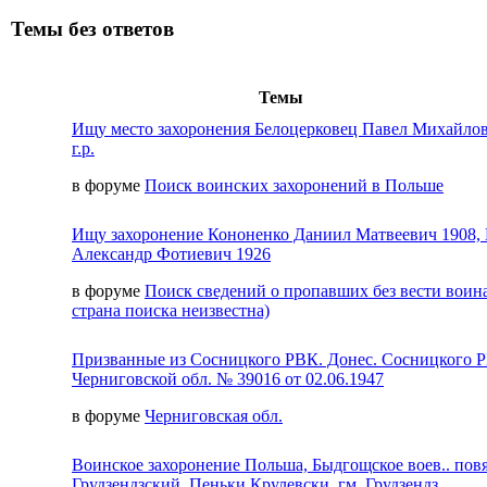
Темы без ответов
Темы
Ищу место захоронения Белоцерковец Павел Михайлов
г.р.
в форуме
Поиск воинских захоронений в Польше
Ищу захоронение Кононенко Даниил Матвеевич 1908,
Александр Фотиевич 1926
в форуме
Поиск сведений о пропавших без вести воина
страна поиска неизвестна)
Призванные из Сосницкого РВК. Донес. Сосницкого 
Черниговской обл. № 39016 от 02.06.1947
в форуме
Черниговская обл.
Воинское захоронение Польша, Быдгощское воев.. пов
Грудзендзский, Пеньки Крулевски, гм. Грудзендз