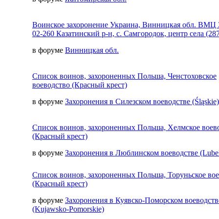
Воинское захоронение Украина, Винницкая обл. ВМЦ 
02-260 Казатинский р-н, с. Самгородок, центр села (287
в форуме
Винницкая обл.
Список воинов, захороненных Польша, Ченстоховское
воеводство (Красный крест)
в форуме
Захоронения в Силезском воеводстве (Śląskie)
Список воинов, захороненных Польша, Хелмское воев
(Красный крест)
в форуме
Захоронения в Люблинском воеводстве (Lubel
Список воинов, захороненных Польша, Торуньское во
(Красный крест)
в форуме
Захоронения в Куявско-Поморском воеводств
(Kujawsko-Pomorskie)