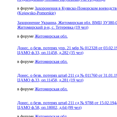
в форуме
Захоронения в Куявско-Поморском воеводств
(Kujawsko-Pomorskie)
Захоронение Украина, Житомирская обл. ВМЦ ЗУ380-
Житомирский р-н, с. Тетеревка (19 чел)
в форуме
Житомирская обл.
Донес. о безв. потерях упр. 21 мбр № 012328 от 03.02.1
ЦАМО ф.33, оп.11458, д.282 (35 чел)
в форуме
Житомирская обл.
Донес. о безв. потерях штаб 211 сд № 011760 от 31.01.1
ЦАМО ф.33, оп.11458, д.281 (19 чел)
в форуме
Житомирская обл.
Донес. о безв. потерях штаб 211 сд № 9788 от 15.02.194
ЦАМО ф.58, оп.18002, д.64 (99 чел)
в форуме
Житомирская обл.