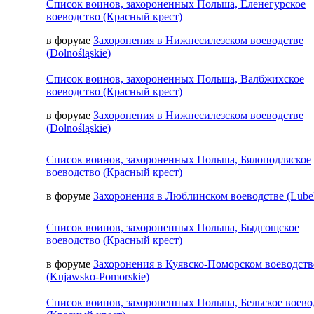
Список воинов, захороненных Польша, Еленегурское
воеводство (Красный крест)
в форуме
Захоронения в Нижнесилезском воеводстве
(Dolnośląskie)
Список воинов, захороненных Польша, Валбжихское
воеводство (Красный крест)
в форуме
Захоронения в Нижнесилезском воеводстве
(Dolnośląskie)
Список воинов, захороненных Польша, Бялоподляское
воеводство (Красный крест)
в форуме
Захоронения в Люблинском воеводстве (Lubel
Список воинов, захороненных Польша, Быдгощское
воеводство (Красный крест)
в форуме
Захоронения в Куявско-Поморском воеводств
(Kujawsko-Pomorskie)
Список воинов, захороненных Польша, Бельское воево