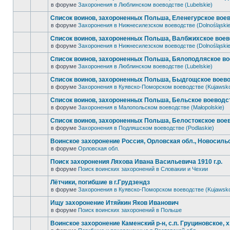
в форуме
Захоронения в Люблинском воеводстве (Lubelskie)
Список воинов, захороненных Польша, Еленегурское воев
в форуме
Захоронения в Нижнесилезском воеводстве (Dolnośląskie
Список воинов, захороненных Польша, Валбжихское воев
в форуме
Захоронения в Нижнесилезском воеводстве (Dolnośląskie
Список воинов, захороненных Польша, Бялоподляское во
в форуме
Захоронения в Люблинском воеводстве (Lubelskie)
Список воинов, захороненных Польша, Быдгощское воево
в форуме
Захоронения в Куявско-Поморском воеводстве (Kujawsk
Список воинов, захороненных Польша, Бельское воеводст
в форуме
Захоронения в Малопольском воеводстве (Małopolskie)
Список воинов, захороненных Польша, Белостокское воев
в форуме
Захоронения в Подляшском воеводстве (Podlaskie)
Воинское захоронение Россия, Орловская обл., Новосильск
в форуме
Орловская обл.
Поиск захоронения Ляхова Ивана Васильевича 1910 г.р.
в форуме
Поиск воинских захоронений в Словакии и Чехии
Лётчики, погибшие в г.Грудзендз
в форуме
Захоронения в Куявско-Поморском воеводстве (Kujawsk
Ищу захоронение Итяйкин Яков Иванович
в форуме
Поиск воинских захоронений в Польше
Воинское захоронение Каменский р-н, с.п. Груциновское, 