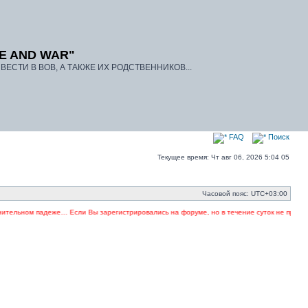
E AND WAR"
ЕСТИ В ВОВ, А ТАКЖЕ ИХ РОДСТВЕННИКОВ...
FAQ
Поиск
Текущее время: Чт авг 06, 2026 5:04 05
Часовой пояс:
UTC+03:00
м падеже… Если Вы зарегистрировались на форуме, но в течение суток не произошла актив