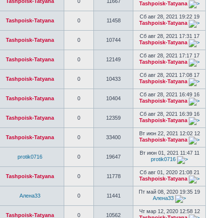
Tashpoisk-Tatyana
0
11667
Tashpoisk-Tatyana
Сб авг 28, 2021 19:22 19
Tashpoisk-Tatyana
0
11458
Tashpoisk-Tatyana
Сб авг 28, 2021 17:31 17
Tashpoisk-Tatyana
0
10744
Tashpoisk-Tatyana
Сб авг 28, 2021 17:17 17
Tashpoisk-Tatyana
0
12149
Tashpoisk-Tatyana
Сб авг 28, 2021 17:08 17
Tashpoisk-Tatyana
0
10433
Tashpoisk-Tatyana
Сб авг 28, 2021 16:49 16
Tashpoisk-Tatyana
0
10404
Tashpoisk-Tatyana
Сб авг 28, 2021 16:39 16
Tashpoisk-Tatyana
0
12359
Tashpoisk-Tatyana
Вт июн 22, 2021 12:02 12
Tashpoisk-Tatyana
0
33400
Tashpoisk-Tatyana
Вт июн 01, 2021 11:47 11
protik0716
0
19647
protik0716
Сб авг 01, 2020 21:08 21
Tashpoisk-Tatyana
0
11778
Tashpoisk-Tatyana
Пт май 08, 2020 19:35 19
Алена33
0
11441
Алена33
Чт мар 12, 2020 12:58 12
Tashpoisk-Tatyana
0
10562
Tashpoisk-Tatyana