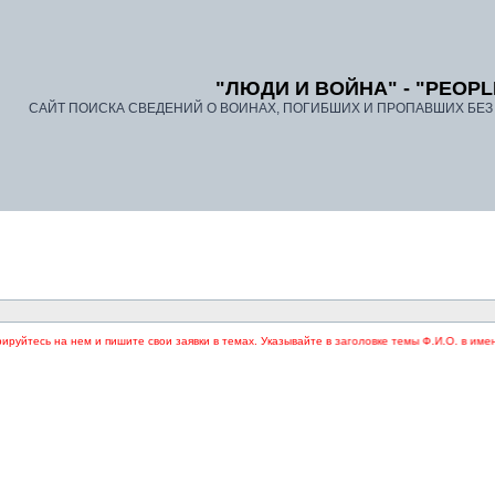
"ЛЮДИ И ВОЙНА" - "PEOPL
САЙТ ПОИСКА СВЕДЕНИЙ О ВОИНАХ, ПОГИБШИХ И ПРОПАВШИХ БЕЗ В
на нем и пишите свои заявки в темах. Указывайте в заголовке темы Ф.И.О. в именительно