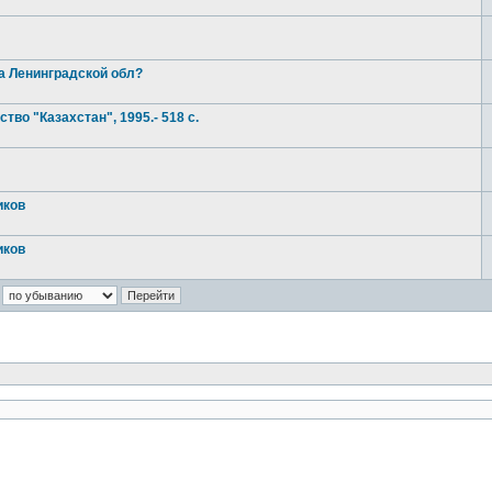
на Ленинградской обл?
во "Казахстан", 1995.- 518 с.
иков
иков