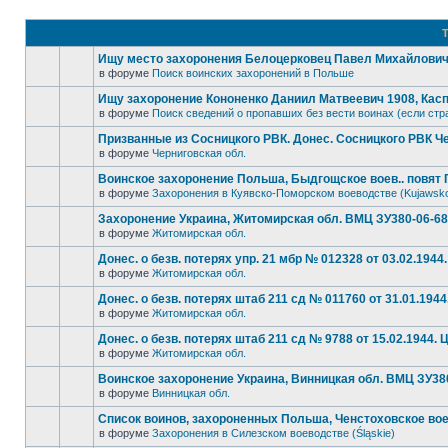
Т
Ищу место захоронения Белоцерковец Павел Михайлович, 
в форуме
Поиск воинских захоронений в Польше
Ищу захоронение Кононенко Даниил Матвеевич 1908, Кас
в форуме
Поиск сведений о пропавших без вести воинах (если стр
Призванные из Сосницкого РВК. Донес. Сосницкого РВК Че
в форуме
Черниговская обл.
Воинское захоронение Польша, Быдгощское воев.. повят Г
в форуме
Захоронения в Куявско-Поморском воеводстве (Kujawsk
Захоронение Украина, Житомирская обл. ВМЦ ЗУ380-06-689 
в форуме
Житомирская обл.
Донес. о безв. потерях упр. 21 мбр № 012328 от 03.02.1944.
в форуме
Житомирская обл.
Донес. о безв. потерях штаб 211 сд № 011760 от 31.01.1944
в форуме
Житомирская обл.
Донес. о безв. потерях штаб 211 сд № 9788 от 15.02.1944. Ц
в форуме
Житомирская обл.
Воинское захоронение Украина, Винницкая обл. ВМЦ ЗУ380-
в форуме
Винницкая обл.
Список воинов, захороненных Польша, Ченстоховское вое
в форуме
Захоронения в Силезском воеводстве (Śląskie)