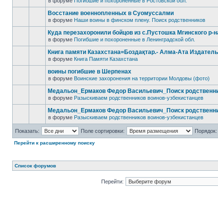
в форуме
Погибшие и похороненные в Ростовской обл.
Восстание военнопленных в Суомуссалми
в форуме
Наши воины в финском плену. Поиск родственников
Куда перезахоронили бойцов из с.Пустошка Мгинского р-
в форуме
Погибшие и похороненные в Ленинградской обл.
Книга памяти Казахстана=Боздақтар.- Алма-Ата Издательст
в форуме
Книга Памяти Казахстана
воины погибшие в Шерпенах
в форуме
Воинские захоронения на территории Молдовы (фото)
Медальон_Ермаков Федор Васильевич_Поиск родственн
в форуме
Разыскиваем родственников воинов-узбекистанцев
Медальон_Ермаков Федор Васильевич_Поиск родственн
в форуме
Разыскиваем родственников воинов-узбекистанцев
Показать:
Поле сортировки:
Порядок:
Перейти к расширенному поиску
Список форумов
Перейти: