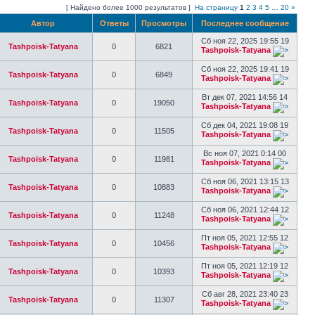
[ Найдено более 1000 результатов ]
На страницу
1
2
3
4
5
…
20
»
Автор
Ответы
Просмотры
Последнее сообщение
Сб ноя 22, 2025 19:55 19
Tashpoisk-Tatyana
0
6821
Tashpoisk-Tatyana
Сб ноя 22, 2025 19:41 19
Tashpoisk-Tatyana
0
6849
Tashpoisk-Tatyana
Вт дек 07, 2021 14:56 14
Tashpoisk-Tatyana
0
19050
Tashpoisk-Tatyana
Сб дек 04, 2021 19:08 19
Tashpoisk-Tatyana
0
11505
Tashpoisk-Tatyana
Вс ноя 07, 2021 0:14 00
Tashpoisk-Tatyana
0
11981
Tashpoisk-Tatyana
Сб ноя 06, 2021 13:15 13
Tashpoisk-Tatyana
0
10883
Tashpoisk-Tatyana
Сб ноя 06, 2021 12:44 12
Tashpoisk-Tatyana
0
11248
Tashpoisk-Tatyana
Пт ноя 05, 2021 12:55 12
Tashpoisk-Tatyana
0
10456
Tashpoisk-Tatyana
Пт ноя 05, 2021 12:19 12
Tashpoisk-Tatyana
0
10393
Tashpoisk-Tatyana
Сб авг 28, 2021 23:40 23
Tashpoisk-Tatyana
0
11307
Tashpoisk-Tatyana