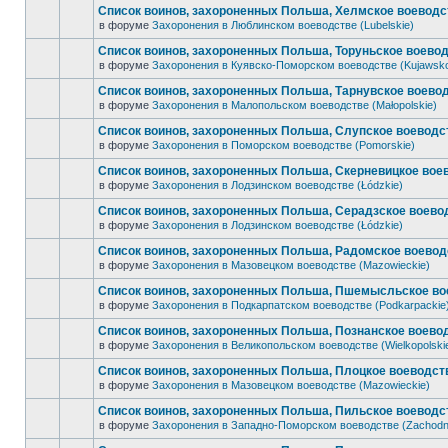
Список воинов, захороненных Польша, Хелмское воеводст
в форуме
Захоронения в Люблинском воеводстве (Lubelskie)
Список воинов, захороненных Польша, Торуньское воевод
в форуме
Захоронения в Куявско-Поморском воеводстве (Kujawsk
Список воинов, захороненных Польша, Тарнувское воевод
в форуме
Захоронения в Малопольском воеводстве (Małopolskie)
Список воинов, захороненных Польша, Слупское воеводст
в форуме
Захоронения в Поморском воеводстве (Pomorskie)
Список воинов, захороненных Польша, Скерневицкое воев
в форуме
Захоронения в Лодзинском воеводстве (Łódzkie)
Список воинов, захороненных Польша, Серадзское воевод
в форуме
Захоронения в Лодзинском воеводстве (Łódzkie)
Список воинов, захороненных Польша, Радомское воеводс
в форуме
Захоронения в Мазовецком воеводстве (Mazowieckie)
Список воинов, захороненных Польша, Пшемысльское вое
в форуме
Захоронения в Подкарпатском воеводстве (Podkarpackie
Список воинов, захороненных Польша, Познанское воевод
в форуме
Захоронения в Великопольском воеводстве (Wielkopolski
Список воинов, захороненных Польша, Плоцкое воеводств
в форуме
Захоронения в Мазовецком воеводстве (Mazowieckie)
Список воинов, захороненных Польша, Пильское воеводст
в форуме
Захоронения в Западно-Поморском воеводстве (Zachodn