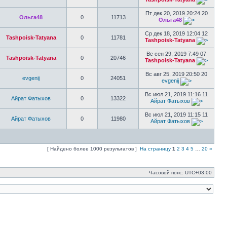
Пт дек 20, 2019 20:24 20
Ольга48
0
11713
Ольга48
Ср дек 18, 2019 12:04 12
Tashpoisk-Tatyana
0
11781
Tashpoisk-Tatyana
Вс сен 29, 2019 7:49 07
Tashpoisk-Tatyana
0
20746
Tashpoisk-Tatyana
Вс авг 25, 2019 20:50 20
evgenij
0
24051
evgenij
Вс июл 21, 2019 11:16 11
Айрат Фатыхов
0
13322
Айрат Фатыхов
Вс июл 21, 2019 11:15 11
Айрат Фатыхов
0
11980
Айрат Фатыхов
[ Найдено более 1000 результатов ]
На страницу
1
2
3
4
5
…
20
»
Часовой пояс:
UTC+03:00