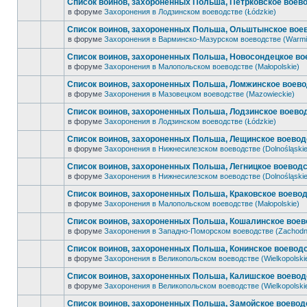
Список воинов, захороненных Польша, Петрковское воево
в форуме
Захоронения в Лодзинском воеводстве (Łódzkie)
Список воинов, захороненных Польша, Ольштынское воев
в форуме
Захоронения в Варминско-Мазурском воеводстве (Warmi
Список воинов, захороненных Польша, Новосондецкое во
в форуме
Захоронения в Малопольском воеводстве (Małopolskie)
Список воинов, захороненных Польша, Ломжинское воево
в форуме
Захоронения в Мазовецком воеводстве (Mazowieckie)
Список воинов, захороненных Польша, Лодзинское воевод
в форуме
Захоронения в Лодзинском воеводстве (Łódzkie)
Список воинов, захороненных Польша, Лещинское воеводс
в форуме
Захоронения в Нижнесилезском воеводстве (Dolnośląskie
Список воинов, захороненных Польша, Легницкое воеводс
в форуме
Захоронения в Нижнесилезском воеводстве (Dolnośląskie
Список воинов, захороненных Польша, Краковское воевод
в форуме
Захоронения в Малопольском воеводстве (Małopolskie)
Список воинов, захороненных Польша, Кошалинское воев
в форуме
Захоронения в Западно-Поморском воеводстве (Zachodn
Список воинов, захороненных Польша, Конинское воеводс
в форуме
Захоронения в Великопольском воеводстве (Wielkopolski
Список воинов, захороненных Польша, Калишское воеводс
в форуме
Захоронения в Великопольском воеводстве (Wielkopolski
Список воинов, захороненных Польша, Замойское воеводс