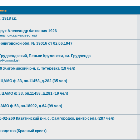
емы
1918 г.р.
прук Александр Фотиевич 1926
ана поиска неизвестна)
рниговской обл. № 39016 от 02.06.1947
рудзендзский, Пеньки Крулевски, гм. Грудзендз
o-Pomorskie)
Житомирский р-н, с. Тетеревка (19 чел)
 ЦАМО ф.33, оп.11458, д.282 (35 чел)
. ЦАМО ф.33, оп.11458, д.281 (19 чел)
АМО ф.58, оп.18002, д.64 (99 чел)
02-260 Казатинский р-н, с. Самгородок, центр села (287 чел)
водство (Красный крест)