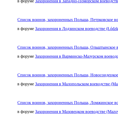
в форуме
Захоронения в Западно-Поморском воеводстве
Список воинов, захороненных Польша, Петрковское во
в форуме
Захоронения в Лодзинском воеводстве (Łódzk
Список воинов, захороненных Польша, Ольштынское в
в форуме
Захоронения в Варминско-Мазурском воеводс
Список воинов, захороненных Польша, Новосондецкое
в форуме
Захоронения в Малопольском воеводстве (Mał
Список воинов, захороненных Польша, Ломжинское во
в форуме
Захоронения в Мазовецком воеводстве (Mazow