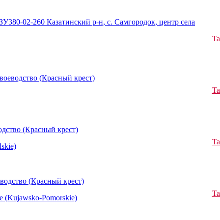
У380-02-260 Казатинский р-н, с. Самгородок, центр села
Ta
воеводство (Красный крест)
Ta
дство (Красный крест)
Ta
skie)
водство (Красный крест)
Ta
 (Kujawsko-Pomorskie)