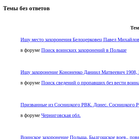
Темы без ответов
Те
Ищу место захоронения Белоцерковец Павел Михайлови
в форуме
Поиск воинских захоронений в Польше
Ищу захоронение Кононенко Даниил Матвеевич 1908,
в форуме
Поиск сведений о пропавших без вести воина
Призванные из Сосницкого РВК. Донес. Сосницкого РВ
в форуме
Черниговская обл.
Воинское захоронение Польша, Быдгощское воев.. повя