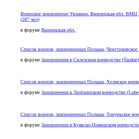
Воинское захоронение Украина, Винницкая обл. ВМЦ З
(287 чел)
в форуме
Винницкая обл.
Список воинов, захороненных Польша, Ченстоховское 
в форуме
Захоронения в Силезском воеводстве (Śląskie)
Список воинов, захороненных Польша, Хелмское воево
в форуме
Захоронения в Люблинском воеводстве (Lubel
Список воинов, захороненных Польша, Торуньское вое
в форуме
Захоронения в Куявско-Поморском воеводстве