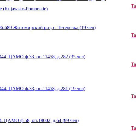
Ta
 (Kujawsko-Pomorskie)
-689 Житомирский р-н, с. Тетеревка (19 чел)
Ta
944. ЦАМО ф.33, оп.11458, д.282 (35 чел)
Ta
944. ЦАМО ф.33, оп.11458, д.281 (19 чел)
Ta
4. ЦАМО ф.58, оп.18002, д.64 (99 чел)
Ta