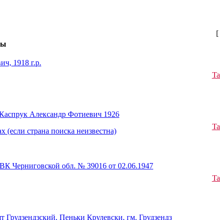
[
мы
ч, 1918 г.р.
Ta
 Каспрук Александр Фотиевич 1926
Ta
х (если страна поиска неизвестна)
К Черниговской обл. № 39016 от 02.06.1947
Ta
т Грудзендзский, Пеньки Крулевски, гм. Грудзендз