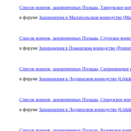
Список воинов, захороненных Польша, Тарнувское вое
в форуме
Захоронения в Малопольском воеводстве (Mał
Список воинов, захороненных Польша, Слупское воево
в форуме
Захоронения в Поморском воеводстве (Pomors
Список воинов, захороненных Польша, Скерневицкое в
в форуме
Захоронения в Лодзинском воеводстве (Łódzk
Список воинов, захороненных Польша, Серадзское вое
в форуме
Захоронения в Лодзинском воеводстве (Łódzk
Список воинов, захороненных Польша, Радомское воев