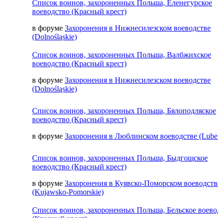
Список воинов, захороненных Польша, Еленегурское
воеводство (Красный крест)
в форуме
Захоронения в Нижнесилезском воеводстве
(Dolnośląskie)
Список воинов, захороненных Польша, Валбжихское
воеводство (Красный крест)
в форуме
Захоронения в Нижнесилезском воеводстве
(Dolnośląskie)
Список воинов, захороненных Польша, Бялоподляское
воеводство (Красный крест)
в форуме
Захоронения в Люблинском воеводстве (Lubel
Список воинов, захороненных Польша, Быдгощское
воеводство (Красный крест)
в форуме
Захоронения в Куявско-Поморском воеводств
(Kujawsko-Pomorskie)
Список воинов, захороненных Польша, Бельское воево