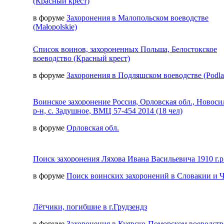
(Красный крест)
в форуме
Захоронения в Малопольском воеводстве
(Małopolskie)
Список воинов, захороненных Польша, Белостокское
воеводство (Красный крест)
в форуме
Захоронения в Подляшском воеводстве (Podla
Воинское захоронение Россия, Орловская обл., Новос
р-н, с. Задушное, ВМЦ 57-454 2014 (18 чел)
в форуме
Орловская обл.
Поиск захоронения Ляхова Ивана Васильевича 1910 г.р
в форуме
Поиск воинских захоронений в Словакии и 
Лётчики, погибшие в г.Грудзендз
в форуме
Захоронения в Куявско-Поморском воеводств