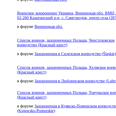
Воинское захоронение Украина, Винницкая обл. ВМЦ 
02-260 Казатинский р-н, с. Самгородок, центр села (287
в форуме
Винницкая обл.
Список воинов, захороненных Польша, Ченстоховское
воеводство (Красный крест)
в форуме
Захоронения в Силезском воеводстве (Śląskie)
Список воинов, захороненных Польша, Хелмское воев
(Красный крест)
в форуме
Захоронения в Люблинском воеводстве (Lubel
Список воинов, захороненных Польша, Торуньское во
(Красный крест)
в форуме
Захоронения в Куявско-Поморском воеводств
(Kujawsko-Pomorskie)