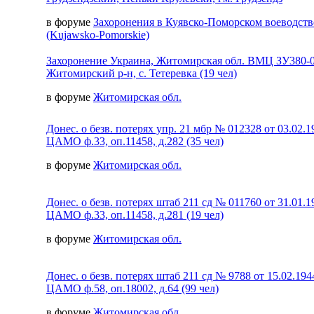
в форуме
Захоронения в Куявско-Поморском воеводств
(Kujawsko-Pomorskie)
Захоронение Украина, Житомирская обл. ВМЦ ЗУ380-
Житомирский р-н, с. Тетеревка (19 чел)
в форуме
Житомирская обл.
Донес. о безв. потерях упр. 21 мбр № 012328 от 03.02.1
ЦАМО ф.33, оп.11458, д.282 (35 чел)
в форуме
Житомирская обл.
Донес. о безв. потерях штаб 211 сд № 011760 от 31.01.1
ЦАМО ф.33, оп.11458, д.281 (19 чел)
в форуме
Житомирская обл.
Донес. о безв. потерях штаб 211 сд № 9788 от 15.02.194
ЦАМО ф.58, оп.18002, д.64 (99 чел)
в форуме
Житомирская обл.