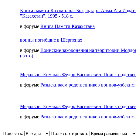
Книга памяти Казахстана=Боздақтар.- Алма-Ата Издат
"Казахстан", 1995.- 518 с.
в форуме
Книга Памяти Казахстана
воины погибшие в Шерпенах
в форуме
Воинские захоронения на территории Молдо
(фото)
Медальон_Ермаков Федор Васильевич_Поиск родстве
в форуме
Разыскиваем родственников воинов-узбекис
Медальон_Ермаков Федор Васильевич_Поиск родстве
в форуме
Разыскиваем родственников воинов-узбекис
Показать:
Поле сортировки: