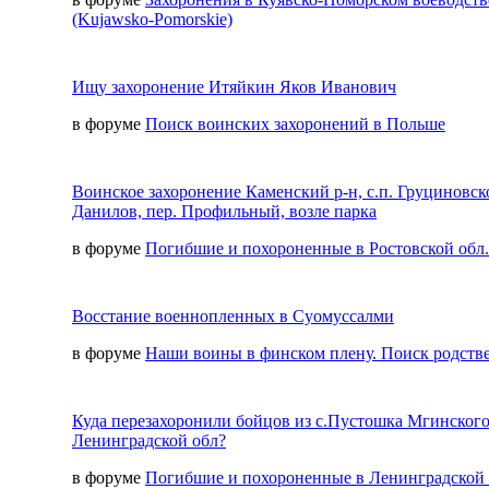
(Kujawsko-Pomorskie)
Ищу захоронение Итяйкин Яков Иванович
в форуме
Поиск воинских захоронений в Польше
Воинское захоронение Каменский р-н, с.п. Груциновско
Данилов, пер. Профильный, возле парка
в форуме
Погибшие и похороненные в Ростовской обл.
Восстание военнопленных в Суомуссалми
в форуме
Наши воины в финском плену. Поиск родств
Куда перезахоронили бойцов из с.Пустошка Мгинского
Ленинградской обл?
в форуме
Погибшие и похороненные в Ленинградской 