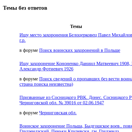
Темы без ответов
Темы
Ищу место захоронения Белоцерковец Павел Михайлов
г.р.
в форуме
Поиск воинских захоронений в Польше
Ищу захоронение Кононенко Даниил Матвеевич 1908,
Александр Фотиевич 1926
в форуме
Поиск сведений о пропавших без вести воина
страна поиска неизвестна)
Призванные из Сосницкого РВК. Донес. Сосницкого 
Черниговской обл. № 39016 от 02.06.1947
в форуме
Черниговская обл.
Воинское захоронение Польша, Быдгощское воев.. пов
Грудзендзский, Пеньки Крулевски, гм. Грудзендз