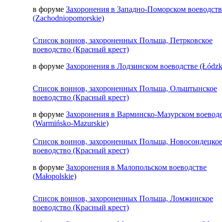
в форуме
Захоронения в Западно-Поморском воеводств
(Zachodniopomorskie)
Список воинов, захороненных Польша, Петрковское
воеводство (Красный крест)
в форуме
Захоронения в Лодзинском воеводстве (Łódzk
Список воинов, захороненных Польша, Ольштынское
воеводство (Красный крест)
в форуме
Захоронения в Варминско-Мазурском воевод
(Warmińsko-Mazurskie)
Список воинов, захороненных Польша, Новосондецко
воеводство (Красный крест)
в форуме
Захоронения в Малопольском воеводстве
(Małopolskie)
Список воинов, захороненных Польша, Ломжинское
воеводство (Красный крест)