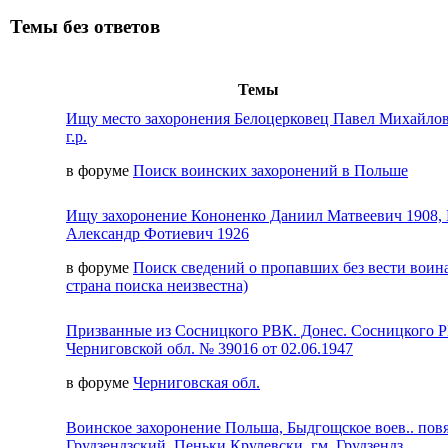
Темы без ответов
Темы
Ищу место захоронения Белоцерковец Павел Михайлов
г.р.
в форуме
Поиск воинских захоронений в Польше
Ищу захоронение Кононенко Даниил Матвеевич 1908,
Александр Фотиевич 1926
в форуме
Поиск сведений о пропавших без вести воина
страна поиска неизвестна)
Призванные из Сосницкого РВК. Донес. Сосницкого 
Черниговской обл. № 39016 от 02.06.1947
в форуме
Черниговская обл.
Воинское захоронение Польша, Быдгощское воев.. пов
Грудзендзский, Пеньки Крулевски, гм. Грудзендз