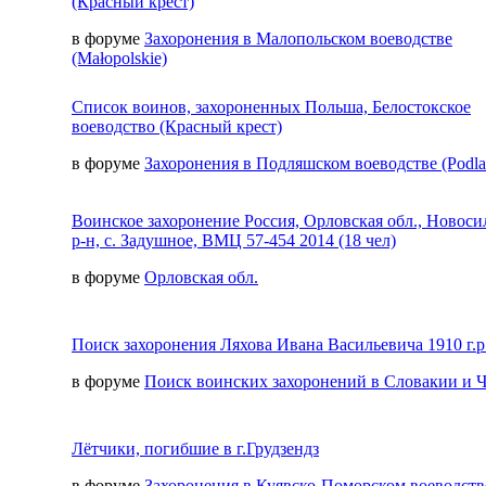
(Красный крест)
в форуме
Захоронения в Малопольском воеводстве
(Małopolskie)
Список воинов, захороненных Польша, Белостокское
воеводство (Красный крест)
в форуме
Захоронения в Подляшском воеводстве (Podla
Воинское захоронение Россия, Орловская обл., Новос
р-н, с. Задушное, ВМЦ 57-454 2014 (18 чел)
в форуме
Орловская обл.
Поиск захоронения Ляхова Ивана Васильевича 1910 г.р
в форуме
Поиск воинских захоронений в Словакии и 
Лётчики, погибшие в г.Грудзендз
в форуме
Захоронения в Куявско-Поморском воеводств