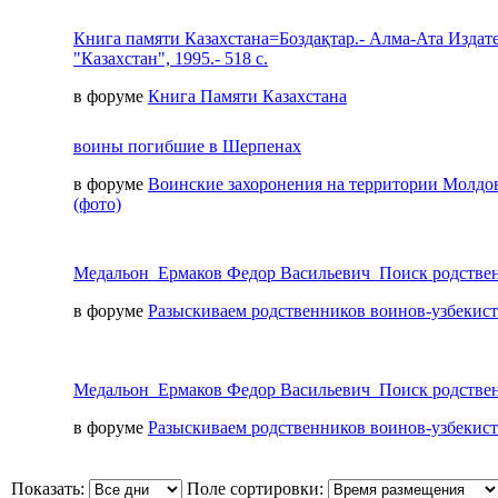
Книга памяти Казахстана=Боздақтар.- Алма-Ата Издат
"Казахстан", 1995.- 518 с.
в форуме
Книга Памяти Казахстана
воины погибшие в Шерпенах
в форуме
Воинские захоронения на территории Молдо
(фото)
Медальон_Ермаков Федор Васильевич_Поиск родстве
в форуме
Разыскиваем родственников воинов-узбекис
Медальон_Ермаков Федор Васильевич_Поиск родстве
в форуме
Разыскиваем родственников воинов-узбекис
Показать:
Поле сортировки: