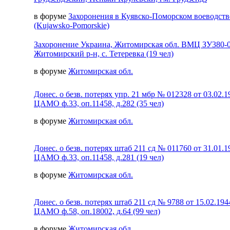
в форуме
Захоронения в Куявско-Поморском воеводств
(Kujawsko-Pomorskie)
Захоронение Украина, Житомирская обл. ВМЦ ЗУ380-
Житомирский р-н, с. Тетеревка (19 чел)
в форуме
Житомирская обл.
Донес. о безв. потерях упр. 21 мбр № 012328 от 03.02.1
ЦАМО ф.33, оп.11458, д.282 (35 чел)
в форуме
Житомирская обл.
Донес. о безв. потерях штаб 211 сд № 011760 от 31.01.1
ЦАМО ф.33, оп.11458, д.281 (19 чел)
в форуме
Житомирская обл.
Донес. о безв. потерях штаб 211 сд № 9788 от 15.02.194
ЦАМО ф.58, оп.18002, д.64 (99 чел)
в форуме
Житомирская обл.