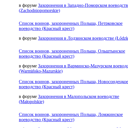
в форуме
Захоронения в Западно-Поморском воеводств
(Zachodniopomorskie)
Список воинов, захороненных Польша, Петрковское
воеводство (Красный крест)
в форуме
Захоронения в Лодзинском воеводстве (Łódzk
Список воинов, захороненных Польша, Ольштынское
воеводство (Красный крест)
в форуме
Захоронения в Варминско-Мазурском воевод
(Warmińsko-Mazurskie)
Список воинов, захороненных Польша, Новосондецко
воеводство (Красный крест)
в форуме
Захоронения в Малопольском воеводстве
(Małopolskie)
Список воинов, захороненных Польша, Ломжинское
воеводство (Красный крест)