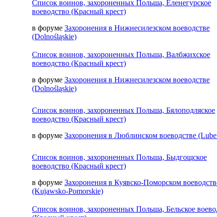
Список воинов, захороненных Польша, Еленегурское
воеводство (Красный крест)
в форуме
Захоронения в Нижнесилезском воеводстве
(Dolnośląskie)
Список воинов, захороненных Польша, Валбжихское
воеводство (Красный крест)
в форуме
Захоронения в Нижнесилезском воеводстве
(Dolnośląskie)
Список воинов, захороненных Польша, Бялоподляское
воеводство (Красный крест)
в форуме
Захоронения в Люблинском воеводстве (Lubel
Список воинов, захороненных Польша, Быдгощское
воеводство (Красный крест)
в форуме
Захоронения в Куявско-Поморском воеводств
(Kujawsko-Pomorskie)
Список воинов, захороненных Польша, Бельское воево