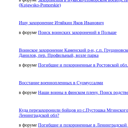
(Kujawsko-Pomorskie)
Ищу захоронение Итяйкин Яков Иванович
в форуме
Поиск воинских захоронений в Польше
Воинское захоронение Каменский р-н, с.п. Груциновско
Данилов, пер. Профильный, возле парка
в форуме
Погибшие и похороненные в Ростовской обл.
Восстание военнопленных в Суомуссалми
в форуме
Наши воины в финском плену. Поиск родств
Куда перезахоронили бойцов из с.Пустошка Мгинского
Ленинградской обл?
в форуме
Погибшие и похороненные в Ленинградской 