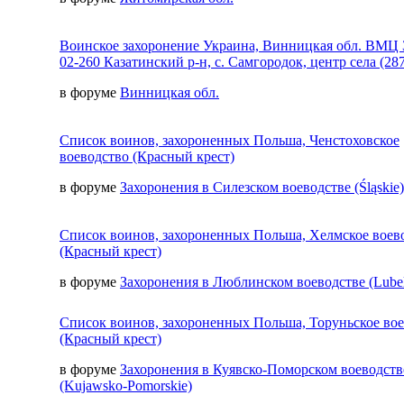
Воинское захоронение Украина, Винницкая обл. ВМЦ 
02-260 Казатинский р-н, с. Самгородок, центр села (287
в форуме
Винницкая обл.
Список воинов, захороненных Польша, Ченстоховское
воеводство (Красный крест)
в форуме
Захоронения в Силезском воеводстве (Śląskie)
Список воинов, захороненных Польша, Хелмское воев
(Красный крест)
в форуме
Захоронения в Люблинском воеводстве (Lubel
Список воинов, захороненных Польша, Торуньское во
(Красный крест)
в форуме
Захоронения в Куявско-Поморском воеводств
(Kujawsko-Pomorskie)