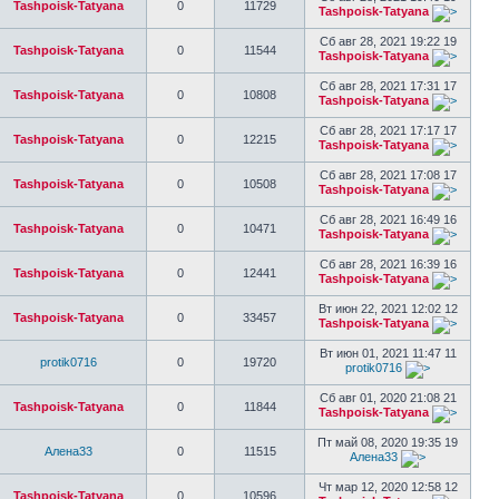
Tashpoisk-Tatyana
0
11729
Tashpoisk-Tatyana
Сб авг 28, 2021 19:22 19
Tashpoisk-Tatyana
0
11544
Tashpoisk-Tatyana
Сб авг 28, 2021 17:31 17
Tashpoisk-Tatyana
0
10808
Tashpoisk-Tatyana
Сб авг 28, 2021 17:17 17
Tashpoisk-Tatyana
0
12215
Tashpoisk-Tatyana
Сб авг 28, 2021 17:08 17
Tashpoisk-Tatyana
0
10508
Tashpoisk-Tatyana
Сб авг 28, 2021 16:49 16
Tashpoisk-Tatyana
0
10471
Tashpoisk-Tatyana
Сб авг 28, 2021 16:39 16
Tashpoisk-Tatyana
0
12441
Tashpoisk-Tatyana
Вт июн 22, 2021 12:02 12
Tashpoisk-Tatyana
0
33457
Tashpoisk-Tatyana
Вт июн 01, 2021 11:47 11
protik0716
0
19720
protik0716
Сб авг 01, 2020 21:08 21
Tashpoisk-Tatyana
0
11844
Tashpoisk-Tatyana
Пт май 08, 2020 19:35 19
Алена33
0
11515
Алена33
Чт мар 12, 2020 12:58 12
Tashpoisk-Tatyana
0
10596