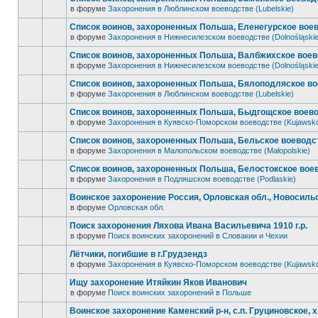
в форуме
Захоронения в Люблинском воеводстве (Lubelskie)
Список воинов, захороненных Польша, Еленегурское воев
в форуме
Захоронения в Нижнесилезском воеводстве (Dolnośląskie
Список воинов, захороненных Польша, Валбжихское воев
в форуме
Захоронения в Нижнесилезском воеводстве (Dolnośląskie
Список воинов, захороненных Польша, Бялоподляское во
в форуме
Захоронения в Люблинском воеводстве (Lubelskie)
Список воинов, захороненных Польша, Быдгощское воево
в форуме
Захоронения в Куявско-Поморском воеводстве (Kujawsk
Список воинов, захороненных Польша, Бельское воеводст
в форуме
Захоронения в Малопольском воеводстве (Małopolskie)
Список воинов, захороненных Польша, Белостокское воев
в форуме
Захоронения в Подляшском воеводстве (Podlaskie)
Воинское захоронение Россия, Орловская обл., Новосильск
в форуме
Орловская обл.
Поиск захоронения Ляхова Ивана Васильевича 1910 г.р.
в форуме
Поиск воинских захоронений в Словакии и Чехии
Лётчики, погибшие в г.Грудзендз
в форуме
Захоронения в Куявско-Поморском воеводстве (Kujawsk
Ищу захоронение Итяйкин Яков Иванович
в форуме
Поиск воинских захоронений в Польше
Воинское захоронение Каменский р-н, с.п. Груциновское, 