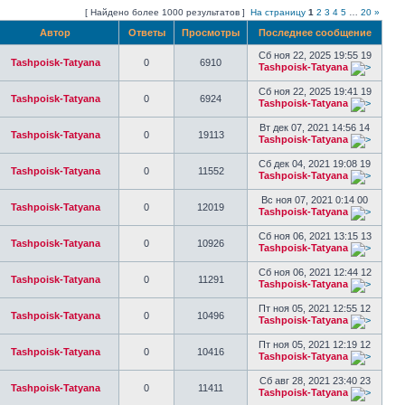
[ Найдено более 1000 результатов ]
На страницу
1
2
3
4
5
…
20
»
Автор
Ответы
Просмотры
Последнее сообщение
Сб ноя 22, 2025 19:55 19
Tashpoisk-Tatyana
0
6910
Tashpoisk-Tatyana
Сб ноя 22, 2025 19:41 19
Tashpoisk-Tatyana
0
6924
Tashpoisk-Tatyana
Вт дек 07, 2021 14:56 14
Tashpoisk-Tatyana
0
19113
Tashpoisk-Tatyana
Сб дек 04, 2021 19:08 19
Tashpoisk-Tatyana
0
11552
Tashpoisk-Tatyana
Вс ноя 07, 2021 0:14 00
Tashpoisk-Tatyana
0
12019
Tashpoisk-Tatyana
Сб ноя 06, 2021 13:15 13
Tashpoisk-Tatyana
0
10926
Tashpoisk-Tatyana
Сб ноя 06, 2021 12:44 12
Tashpoisk-Tatyana
0
11291
Tashpoisk-Tatyana
Пт ноя 05, 2021 12:55 12
Tashpoisk-Tatyana
0
10496
Tashpoisk-Tatyana
Пт ноя 05, 2021 12:19 12
Tashpoisk-Tatyana
0
10416
Tashpoisk-Tatyana
Сб авг 28, 2021 23:40 23
Tashpoisk-Tatyana
0
11411
Tashpoisk-Tatyana