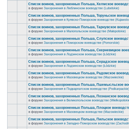
Список воинов, захороненных Польша, Хелмское воеводст
в форуме
Захоронения в Люблинском воеводстве (Lubelskie)
Список воинов, захороненных Польша, Торуньское воевод
в форуме
Захоронения в Куявско-Поморском воеводстве (Kujawsk
Список воинов, захороненных Польша, Тарнувское воевод
в форуме
Захоронения в Малопольском воеводстве (Małopolskie)
Список воинов, захороненных Польша, Слупское воеводст
в форуме
Захоронения в Поморском воеводстве (Pomorskie)
Список воинов, захороненных Польша, Скерневицкое воев
в форуме
Захоронения в Лодзинском воеводстве (Łódzkie)
Список воинов, захороненных Польша, Серадзское воевод
в форуме
Захоронения в Лодзинском воеводстве (Łódzkie)
Список воинов, захороненных Польша, Радомское воеводс
в форуме
Захоронения в Мазовецком воеводстве (Mazowieckie)
Список воинов, захороненных Польша, Пшемысльское вое
в форуме
Захоронения в Подкарпатском воеводстве (Podkarpackie
Список воинов, захороненных Польша, Познанское воевод
в форуме
Захоронения в Великопольском воеводстве (Wielkopolski
Список воинов, захороненных Польша, Плоцкое воеводств
в форуме
Захоронения в Мазовецком воеводстве (Mazowieckie)
Список воинов, захороненных Польша, Пильское воеводст
в форуме
Захоронения в Западно-Поморском воеводстве (Zachodn