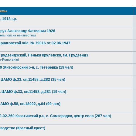
емы
1918 г.р.
прук Александр Фотиевич 1926
ана поиска неизвестна)
рниговской обл. № 39016 от 02.06.1947
рудзендзский, Пеньки Крулевски, гм. Грудзендз
o-Pomorskie)
Житомирский р-н, с. Тетеревка (19 чел)
 ЦАМО ф.33, оп.11458, д.282 (35 чел)
. ЦАМО ф.33, оп.11458, д.281 (19 чел)
АМО ф.58, оп.18002, д.64 (99 чел)
02-260 Казатинский р-н, с. Самгородок, центр села (287 чел)
водство (Красный крест)