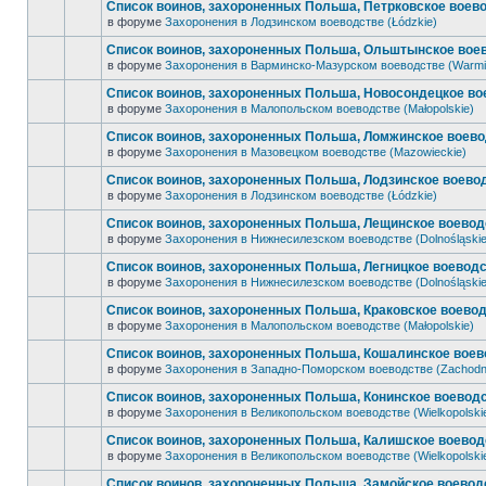
Список воинов, захороненных Польша, Петрковское воево
в форуме
Захоронения в Лодзинском воеводстве (Łódzkie)
Список воинов, захороненных Польша, Ольштынское воев
в форуме
Захоронения в Варминско-Мазурском воеводстве (Warmi
Список воинов, захороненных Польша, Новосондецкое во
в форуме
Захоронения в Малопольском воеводстве (Małopolskie)
Список воинов, захороненных Польша, Ломжинское воево
в форуме
Захоронения в Мазовецком воеводстве (Mazowieckie)
Список воинов, захороненных Польша, Лодзинское воевод
в форуме
Захоронения в Лодзинском воеводстве (Łódzkie)
Список воинов, захороненных Польша, Лещинское воеводс
в форуме
Захоронения в Нижнесилезском воеводстве (Dolnośląskie
Список воинов, захороненных Польша, Легницкое воеводс
в форуме
Захоронения в Нижнесилезском воеводстве (Dolnośląskie
Список воинов, захороненных Польша, Краковское воевод
в форуме
Захоронения в Малопольском воеводстве (Małopolskie)
Список воинов, захороненных Польша, Кошалинское воев
в форуме
Захоронения в Западно-Поморском воеводстве (Zachodn
Список воинов, захороненных Польша, Конинское воеводс
в форуме
Захоронения в Великопольском воеводстве (Wielkopolski
Список воинов, захороненных Польша, Калишское воеводс
в форуме
Захоронения в Великопольском воеводстве (Wielkopolski
Список воинов, захороненных Польша, Замойское воеводс