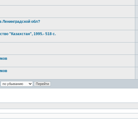
на Ленинградской обл?
во "Казахстан", 1995.- 518 с.
иков
иков