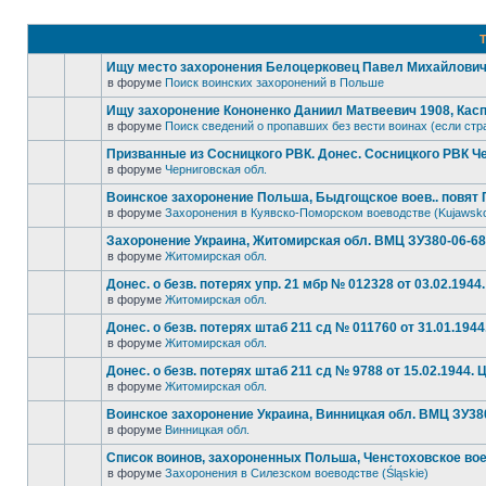
Т
Ищу место захоронения Белоцерковец Павел Михайлович, 
в форуме
Поиск воинских захоронений в Польше
Ищу захоронение Кононенко Даниил Матвеевич 1908, Кас
в форуме
Поиск сведений о пропавших без вести воинах (если стр
Призванные из Сосницкого РВК. Донес. Сосницкого РВК Че
в форуме
Черниговская обл.
Воинское захоронение Польша, Быдгощское воев.. повят Г
в форуме
Захоронения в Куявско-Поморском воеводстве (Kujawsk
Захоронение Украина, Житомирская обл. ВМЦ ЗУ380-06-689 
в форуме
Житомирская обл.
Донес. о безв. потерях упр. 21 мбр № 012328 от 03.02.1944.
в форуме
Житомирская обл.
Донес. о безв. потерях штаб 211 сд № 011760 от 31.01.1944
в форуме
Житомирская обл.
Донес. о безв. потерях штаб 211 сд № 9788 от 15.02.1944. Ц
в форуме
Житомирская обл.
Воинское захоронение Украина, Винницкая обл. ВМЦ ЗУ380-
в форуме
Винницкая обл.
Список воинов, захороненных Польша, Ченстоховское вое
в форуме
Захоронения в Силезском воеводстве (Śląskie)