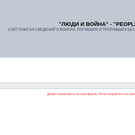
"ЛЮДИ И ВОЙНА" - "PEOPL
САЙТ ПОИСКА СВЕДЕНИЙ О ВОИНАХ, ПОГИБШИХ И ПРОПАВШИХ БЕЗ В
Добро пожаловать на наш форум. Регистрируйтесь на нем и пишите 