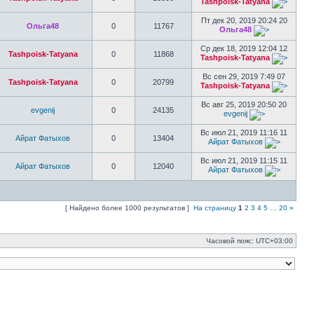
Tashpoisk-Tatyana
Пт дек 20, 2019 20:24 20
Ольга48
0
11767
Ольга48
Ср дек 18, 2019 12:04 12
Tashpoisk-Tatyana
0
11868
Tashpoisk-Tatyana
Вс сен 29, 2019 7:49 07
Tashpoisk-Tatyana
0
20799
Tashpoisk-Tatyana
Вс авг 25, 2019 20:50 20
evgenij
0
24135
evgenij
Вс июл 21, 2019 11:16 11
Айрат Фатыхов
0
13404
Айрат Фатыхов
Вс июл 21, 2019 11:15 11
Айрат Фатыхов
0
12040
Айрат Фатыхов
[ Найдено более 1000 результатов ]
На страницу
1
2
3
4
5
…
20
»
Часовой пояс:
UTC+03:00