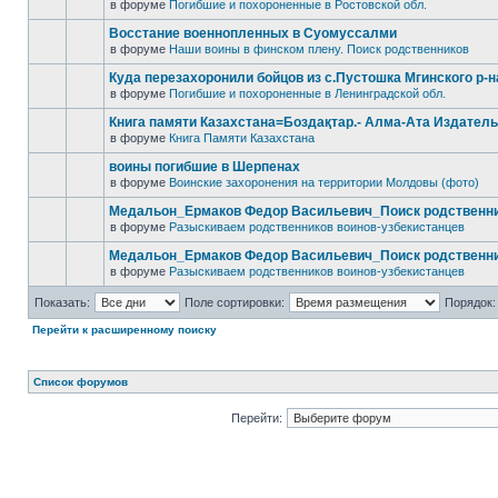
в форуме
Погибшие и похороненные в Ростовской обл.
Восстание военнопленных в Суомуссалми
в форуме
Наши воины в финском плену. Поиск родственников
Куда перезахоронили бойцов из с.Пустошка Мгинского р-
в форуме
Погибшие и похороненные в Ленинградской обл.
Книга памяти Казахстана=Боздақтар.- Алма-Ата Издательст
в форуме
Книга Памяти Казахстана
воины погибшие в Шерпенах
в форуме
Воинские захоронения на территории Молдовы (фото)
Медальон_Ермаков Федор Васильевич_Поиск родственн
в форуме
Разыскиваем родственников воинов-узбекистанцев
Медальон_Ермаков Федор Васильевич_Поиск родственн
в форуме
Разыскиваем родственников воинов-узбекистанцев
Показать:
Поле сортировки:
Порядок:
Перейти к расширенному поиску
Список форумов
Перейти: