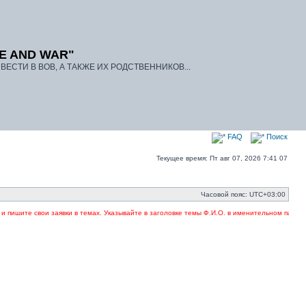
E AND WAR"
ЕСТИ В ВОВ, А ТАКЖЕ ИХ РОДСТВЕННИКОВ...
FAQ
Поиск
Текущее время: Пт авг 07, 2026 7:41 07
Часовой пояс:
UTC+03:00
свои заявки в темах. Указывайте в заголовке темы Ф.И.О. в именительном падеже… Если В