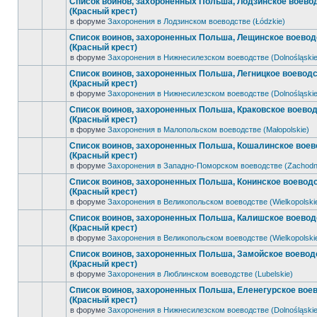
Список воинов, захороненных Польша, Лодзинское воево
(Красный крест)
в форуме
Захоронения в Лодзинском воеводстве (Łódzkie)
Список воинов, захороненных Польша, Лещинское воевод
(Красный крест)
в форуме
Захоронения в Нижнесилезском воеводстве (Dolnośląskie
Список воинов, захороненных Польша, Легницкое воевод
(Красный крест)
в форуме
Захоронения в Нижнесилезском воеводстве (Dolnośląskie
Список воинов, захороненных Польша, Краковское воево
(Красный крест)
в форуме
Захоронения в Малопольском воеводстве (Małopolskie)
Список воинов, захороненных Польша, Кошалинское воев
(Красный крест)
в форуме
Захоронения в Западно-Поморском воеводстве (Zachodn
Список воинов, захороненных Польша, Конинское воевод
(Красный крест)
в форуме
Захоронения в Великопольском воеводстве (Wielkopolski
Список воинов, захороненных Польша, Калишское воевод
(Красный крест)
в форуме
Захоронения в Великопольском воеводстве (Wielkopolski
Список воинов, захороненных Польша, Замойское воевод
(Красный крест)
в форуме
Захоронения в Люблинском воеводстве (Lubelskie)
Список воинов, захороненных Польша, Еленегурское вое
(Красный крест)
в форуме
Захоронения в Нижнесилезском воеводстве (Dolnośląskie