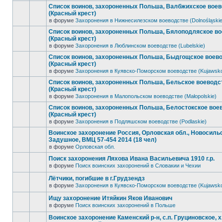
Список воинов, захороненных Польша, Валбжихское вое
(Красный крест)
в форуме
Захоронения в Нижнесилезском воеводстве (Dolnośląskie
Список воинов, захороненных Польша, Бялоподляское в
(Красный крест)
в форуме
Захоронения в Люблинском воеводстве (Lubelskie)
Список воинов, захороненных Польша, Быдгощское воев
(Красный крест)
в форуме
Захоронения в Куявско-Поморском воеводстве (Kujawsk
Список воинов, захороненных Польша, Бельское воеводс
(Красный крест)
в форуме
Захоронения в Малопольском воеводстве (Małopolskie)
Список воинов, захороненных Польша, Белостокское вое
(Красный крест)
в форуме
Захоронения в Подляшском воеводстве (Podlaskie)
Воинское захоронение Россия, Орловская обл., Новосильск
Задушное, ВМЦ 57-454 2014 (18 чел)
в форуме
Орловская обл.
Поиск захоронения Ляхова Ивана Васильевича 1910 г.р.
в форуме
Поиск воинских захоронений в Словакии и Чехии
Лётчики, погибшие в г.Грудзендз
в форуме
Захоронения в Куявско-Поморском воеводстве (Kujawsk
Ищу захоронение Итяйкин Яков Иванович
в форуме
Поиск воинских захоронений в Польше
Воинское захоронение Каменский р-н, с.п. Груциновское, х