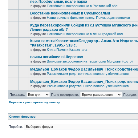
пер. Профильный, возле парка
в форуме
Погибшие и похороненные в Ростовской обл.
Восстание военнопленных в Суомуссалми
в форуме
Наши воины в финском плену. Поиск родственников
Куда перезахоронили бойцов из с.Пустошка Мгинского р-н
Ленинградской обл?
в форуме
Погибшие и похороненные в Ленинградской обл.
Книга памяти Казахстана=Боздақтар.- Алма-Ата Издател
"Казахстан", 1995.- 518 с.
в форуме
Книга Памяти Казахстана
воины погибшие в Шерпенах
в форуме
Воинские захоронения на территории Молдовы (фото)
Медальон_Ермаков Федор Васильевич_Поиск родственн
в форуме
Разыскиваем родственников воинов-узбекистанцев
Медальон_Ермаков Федор Васильевич_Поиск родственн
в форуме
Разыскиваем родственников воинов-узбекистанцев
Показать:
Поле сортировки:
Порядок:
Перейти к расширенному поиску
Список форумов
Перейти: