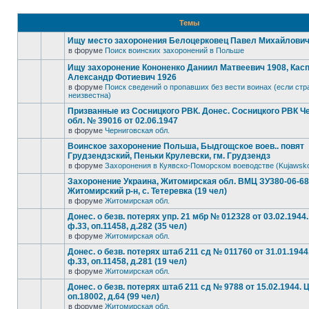
Темы
Ищу место захоронения Белоцерковец Павел Михайлович, 
в форуме
Поиск воинских захоронений в Польше
Ищу захоронение Кононенко Даниил Матвеевич 1908, Кас
Александр Фотиевич 1926
в форуме
Поиск сведений о пропавших без вести воинах (если стр
неизвестна)
Призванные из Сосницкого РВК. Донес. Сосницкого РВК Ч
обл. № 39016 от 02.06.1947
в форуме
Черниговская обл.
Воинское захоронение Польша, Быдгощское воев.. повят
Грудзендзский, Пеньки Крулевски, гм. Грудзендз
в форуме
Захоронения в Куявско-Поморском воеводстве (Kujawsk
Захоронение Украина, Житомирская обл. ВМЦ ЗУ380-06-6
Житомирский р-н, с. Тетеревка (19 чел)
в форуме
Житомирская обл.
Донес. о безв. потерях упр. 21 мбр № 012328 от 03.02.194
ф.33, оп.11458, д.282 (35 чел)
в форуме
Житомирская обл.
Донес. о безв. потерях штаб 211 сд № 011760 от 31.01.194
ф.33, оп.11458, д.281 (19 чел)
в форуме
Житомирская обл.
Донес. о безв. потерях штаб 211 сд № 9788 от 15.02.1944.
оп.18002, д.64 (99 чел)
в форуме
Житомирская обл.