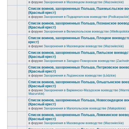
в форуме
Захоронения в Мазовецком воеводстве (Mazowieckie)
Список воинов, захороненных Польша, Пшемысльское во
(Красный крест)
в форуме
Захоронения в Подкарпатском воеводстве (Podkarpackie
Список воинов, захороненных Польша, Познанское воево
(Красный крест)
в форуме
Захоронения в Великопольском воеводстве (Wielkopolski
Список воинов, захороненных Польша, Плоцкое воеводст
крест)
в форуме
Захоронения в Мазовецком воеводстве (Mazowieckie)
Список воинов, захороненных Польша, Пильское воеводс
(Красный крест)
в форуме
Захоронения в Западно-Поморском воеводстве (Zachodn
Список воинов, захороненных Польша, Петрковское воев
(Красный крест)
в форуме
Захоронения в Лодзинском воеводстве (Łódzkie)
Список воинов, захороненных Польша, Ольштынское вое
(Красный крест)
в форуме
Захоронения в Варминско-Мазурском воеводстве (Warmi
Mazurskie)
Список воинов, захороненных Польша, Новосондецкое во
(Красный крест)
в форуме
Захоронения в Малопольском воеводстве (Małopolskie)
Список воинов, захороненных Польша, Ломжинское воев
(Красный крест)
в форуме
Захоронения в Мазовецком воеводстве (Mazowieckie)