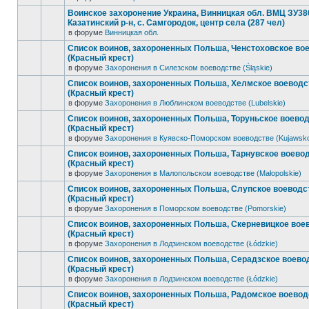
Воинское захоронение Украина, Винницкая обл. ВМЦ ЗУ38
Казатинский р-н, с. Самгородок, центр села (287 чел)
в форуме
Винницкая обл.
Список воинов, захороненных Польша, Ченстоховское во
(Красный крест)
в форуме
Захоронения в Силезском воеводстве (Śląskie)
Список воинов, захороненных Польша, Хелмское воеводс
(Красный крест)
в форуме
Захоронения в Люблинском воеводстве (Lubelskie)
Список воинов, захороненных Польша, Торуньское воево
(Красный крест)
в форуме
Захоронения в Куявско-Поморском воеводстве (Kujawsk
Список воинов, захороненных Польша, Тарнувское воево
(Красный крест)
в форуме
Захоронения в Малопольском воеводстве (Małopolskie)
Список воинов, захороненных Польша, Слупское воеводс
(Красный крест)
в форуме
Захоронения в Поморском воеводстве (Pomorskie)
Список воинов, захороненных Польша, Скерневицкое вое
(Красный крест)
в форуме
Захоронения в Лодзинском воеводстве (Łódzkie)
Список воинов, захороненных Польша, Серадзское воево
(Красный крест)
в форуме
Захоронения в Лодзинском воеводстве (Łódzkie)
Список воинов, захороненных Польша, Радомское воевод
(Красный крест)