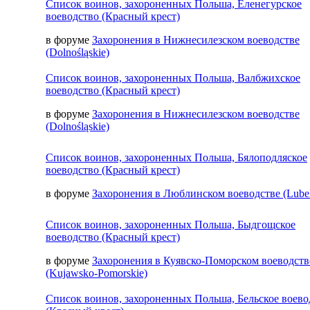
Список воинов, захороненных Польша, Еленегурское
воеводство (Красный крест)
в форуме
Захоронения в Нижнесилезском воеводстве
(Dolnośląskie)
Список воинов, захороненных Польша, Валбжихское
воеводство (Красный крест)
в форуме
Захоронения в Нижнесилезском воеводстве
(Dolnośląskie)
Список воинов, захороненных Польша, Бялоподляское
воеводство (Красный крест)
в форуме
Захоронения в Люблинском воеводстве (Lubel
Список воинов, захороненных Польша, Быдгощское
воеводство (Красный крест)
в форуме
Захоронения в Куявско-Поморском воеводств
(Kujawsko-Pomorskie)
Список воинов, захороненных Польша, Бельское воево