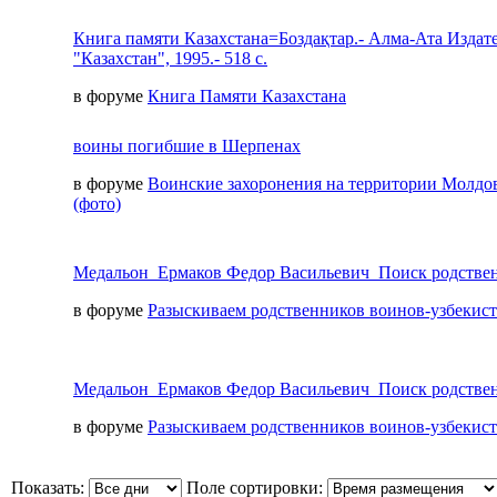
Книга памяти Казахстана=Боздақтар.- Алма-Ата Издат
"Казахстан", 1995.- 518 с.
в форуме
Книга Памяти Казахстана
воины погибшие в Шерпенах
в форуме
Воинские захоронения на территории Молдо
(фото)
Медальон_Ермаков Федор Васильевич_Поиск родстве
в форуме
Разыскиваем родственников воинов-узбекис
Медальон_Ермаков Федор Васильевич_Поиск родстве
в форуме
Разыскиваем родственников воинов-узбекис
Показать:
Поле сортировки: