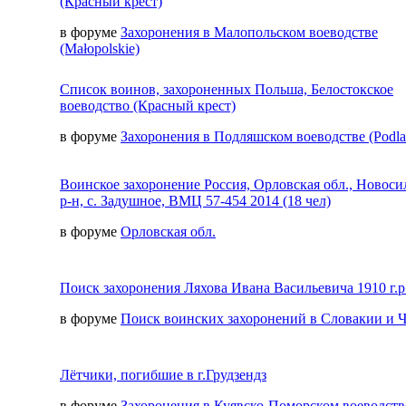
(Красный крест)
в форуме
Захоронения в Малопольском воеводстве
(Małopolskie)
Список воинов, захороненных Польша, Белостокское
воеводство (Красный крест)
в форуме
Захоронения в Подляшском воеводстве (Podla
Воинское захоронение Россия, Орловская обл., Новос
р-н, с. Задушное, ВМЦ 57-454 2014 (18 чел)
в форуме
Орловская обл.
Поиск захоронения Ляхова Ивана Васильевича 1910 г.р
в форуме
Поиск воинских захоронений в Словакии и 
Лётчики, погибшие в г.Грудзендз
в форуме
Захоронения в Куявско-Поморском воеводств