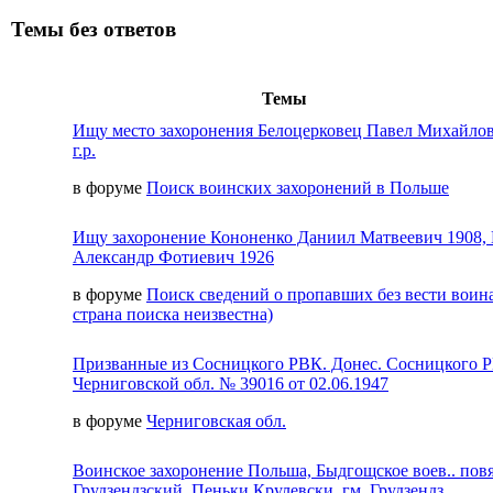
Темы без ответов
Темы
Ищу место захоронения Белоцерковец Павел Михайлов
г.р.
в форуме
Поиск воинских захоронений в Польше
Ищу захоронение Кононенко Даниил Матвеевич 1908,
Александр Фотиевич 1926
в форуме
Поиск сведений о пропавших без вести воина
страна поиска неизвестна)
Призванные из Сосницкого РВК. Донес. Сосницкого 
Черниговской обл. № 39016 от 02.06.1947
в форуме
Черниговская обл.
Воинское захоронение Польша, Быдгощское воев.. пов
Грудзендзский, Пеньки Крулевски, гм. Грудзендз