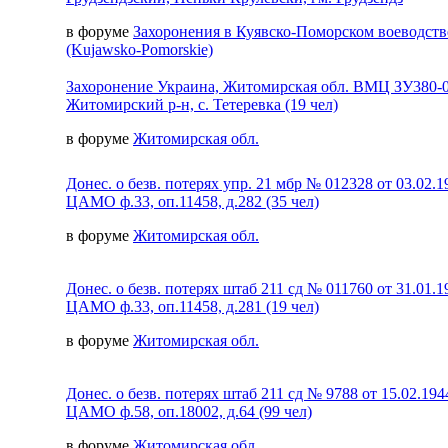
в форуме
Захоронения в Куявско-Поморском воеводств
(Kujawsko-Pomorskie)
Захоронение Украина, Житомирская обл. ВМЦ ЗУ380-
Житомирский р-н, с. Тетеревка (19 чел)
в форуме
Житомирская обл.
Донес. о безв. потерях упр. 21 мбр № 012328 от 03.02.1
ЦАМО ф.33, оп.11458, д.282 (35 чел)
в форуме
Житомирская обл.
Донес. о безв. потерях штаб 211 сд № 011760 от 31.01.1
ЦАМО ф.33, оп.11458, д.281 (19 чел)
в форуме
Житомирская обл.
Донес. о безв. потерях штаб 211 сд № 9788 от 15.02.194
ЦАМО ф.58, оп.18002, д.64 (99 чел)
в форуме
Житомирская обл.