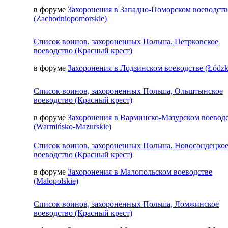
в форуме
Захоронения в Западно-Поморском воеводств
(Zachodniopomorskie)
Список воинов, захороненных Польша, Петрковское
воеводство (Красный крест)
в форуме
Захоронения в Лодзинском воеводстве (Łódzk
Список воинов, захороненных Польша, Ольштынское
воеводство (Красный крест)
в форуме
Захоронения в Варминско-Мазурском воевод
(Warmińsko-Mazurskie)
Список воинов, захороненных Польша, Новосондецко
воеводство (Красный крест)
в форуме
Захоронения в Малопольском воеводстве
(Małopolskie)
Список воинов, захороненных Польша, Ломжинское
воеводство (Красный крест)