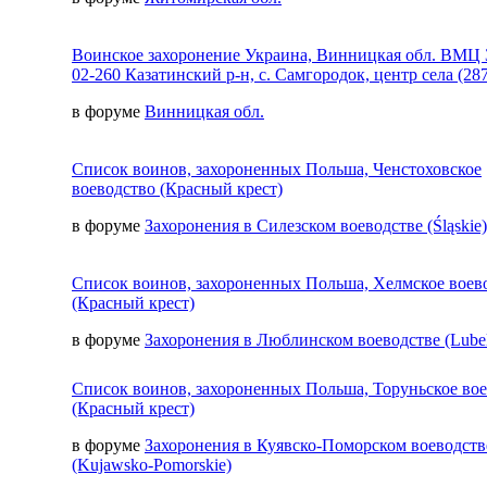
Воинское захоронение Украина, Винницкая обл. ВМЦ 
02-260 Казатинский р-н, с. Самгородок, центр села (287
в форуме
Винницкая обл.
Список воинов, захороненных Польша, Ченстоховское
воеводство (Красный крест)
в форуме
Захоронения в Силезском воеводстве (Śląskie)
Список воинов, захороненных Польша, Хелмское воев
(Красный крест)
в форуме
Захоронения в Люблинском воеводстве (Lubel
Список воинов, захороненных Польша, Торуньское во
(Красный крест)
в форуме
Захоронения в Куявско-Поморском воеводств
(Kujawsko-Pomorskie)