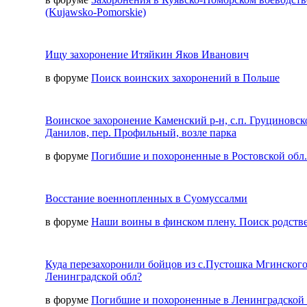
(Kujawsko-Pomorskie)
Ищу захоронение Итяйкин Яков Иванович
в форуме
Поиск воинских захоронений в Польше
Воинское захоронение Каменский р-н, с.п. Груциновско
Данилов, пер. Профильный, возле парка
в форуме
Погибшие и похороненные в Ростовской обл.
Восстание военнопленных в Суомуссалми
в форуме
Наши воины в финском плену. Поиск родств
Куда перезахоронили бойцов из с.Пустошка Мгинского
Ленинградской обл?
в форуме
Погибшие и похороненные в Ленинградской 