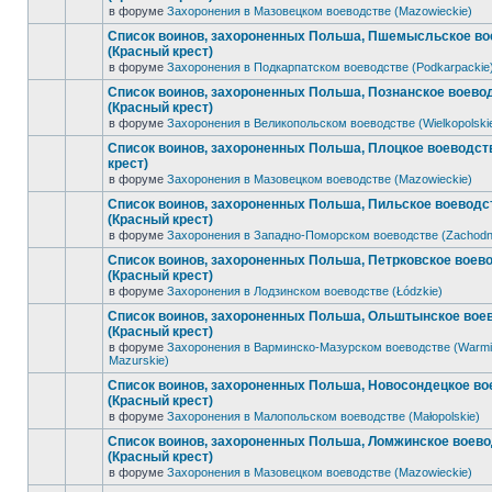
в форуме
Захоронения в Мазовецком воеводстве (Mazowieckie)
Список воинов, захороненных Польша, Пшемысльское во
(Красный крест)
в форуме
Захоронения в Подкарпатском воеводстве (Podkarpackie
Список воинов, захороненных Польша, Познанское воево
(Красный крест)
в форуме
Захоронения в Великопольском воеводстве (Wielkopolski
Список воинов, захороненных Польша, Плоцкое воеводст
крест)
в форуме
Захоронения в Мазовецком воеводстве (Mazowieckie)
Список воинов, захороненных Польша, Пильское воеводс
(Красный крест)
в форуме
Захоронения в Западно-Поморском воеводстве (Zachodn
Список воинов, захороненных Польша, Петрковское воев
(Красный крест)
в форуме
Захоронения в Лодзинском воеводстве (Łódzkie)
Список воинов, захороненных Польша, Ольштынское вое
(Красный крест)
в форуме
Захоронения в Варминско-Мазурском воеводстве (Warmi
Mazurskie)
Список воинов, захороненных Польша, Новосондецкое во
(Красный крест)
в форуме
Захоронения в Малопольском воеводстве (Małopolskie)
Список воинов, захороненных Польша, Ломжинское воев
(Красный крест)
в форуме
Захоронения в Мазовецком воеводстве (Mazowieckie)