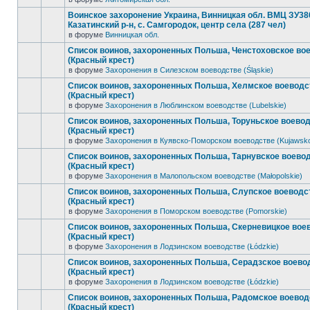
Воинское захоронение Украина, Винницкая обл. ВМЦ ЗУ38
Казатинский р-н, с. Самгородок, центр села (287 чел)
в форуме
Винницкая обл.
Список воинов, захороненных Польша, Ченстоховское во
(Красный крест)
в форуме
Захоронения в Силезском воеводстве (Śląskie)
Список воинов, захороненных Польша, Хелмское воеводс
(Красный крест)
в форуме
Захоронения в Люблинском воеводстве (Lubelskie)
Список воинов, захороненных Польша, Торуньское воево
(Красный крест)
в форуме
Захоронения в Куявско-Поморском воеводстве (Kujawsk
Список воинов, захороненных Польша, Тарнувское воево
(Красный крест)
в форуме
Захоронения в Малопольском воеводстве (Małopolskie)
Список воинов, захороненных Польша, Слупское воеводс
(Красный крест)
в форуме
Захоронения в Поморском воеводстве (Pomorskie)
Список воинов, захороненных Польша, Скерневицкое вое
(Красный крест)
в форуме
Захоронения в Лодзинском воеводстве (Łódzkie)
Список воинов, захороненных Польша, Серадзское воево
(Красный крест)
в форуме
Захоронения в Лодзинском воеводстве (Łódzkie)
Список воинов, захороненных Польша, Радомское воевод
(Красный крест)