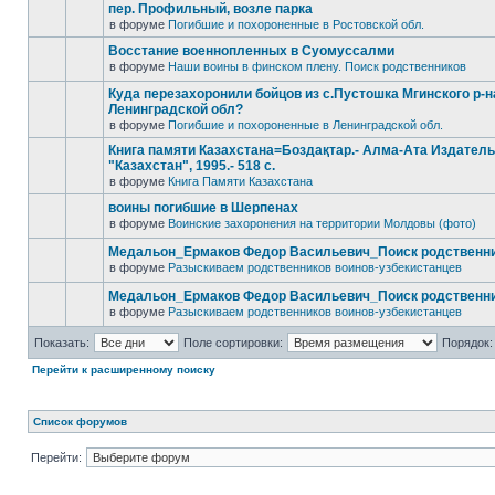
пер. Профильный, возле парка
в форуме
Погибшие и похороненные в Ростовской обл.
Восстание военнопленных в Суомуссалми
в форуме
Наши воины в финском плену. Поиск родственников
Куда перезахоронили бойцов из с.Пустошка Мгинского р-н
Ленинградской обл?
в форуме
Погибшие и похороненные в Ленинградской обл.
Книга памяти Казахстана=Боздақтар.- Алма-Ата Издател
"Казахстан", 1995.- 518 с.
в форуме
Книга Памяти Казахстана
воины погибшие в Шерпенах
в форуме
Воинские захоронения на территории Молдовы (фото)
Медальон_Ермаков Федор Васильевич_Поиск родственн
в форуме
Разыскиваем родственников воинов-узбекистанцев
Медальон_Ермаков Федор Васильевич_Поиск родственн
в форуме
Разыскиваем родственников воинов-узбекистанцев
Показать:
Поле сортировки:
Порядок:
Перейти к расширенному поиску
Список форумов
Перейти: