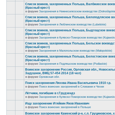
Список воинов, захороненных Польша, Валбжихское вое
(Красный крест)
в форуме
Захоронения в Нижнесилезском воеводстве (Dolnośląskie
Список воинов, захороненных Польша, Бялоподляское в
(Красный крест)
в форуме
Захоронения в Люблинском воеводстве (Lubelskie)
Список воинов, захороненных Польша, Быдгощское воев
(Красный крест)
в форуме
Захоронения в Куявско-Поморском воеводстве (Kujawsk
Список воинов, захороненных Польша, Бельское воеводс
(Красный крест)
в форуме
Захоронения в Малопольском воеводстве (Małopolskie)
Список воинов, захороненных Польша, Белостокское вое
(Красный крест)
в форуме
Захоронения в Подляшском воеводстве (Podlaskie)
Воинское захоронение Россия, Орловская обл., Новосильск
Задушное, ВМЦ 57-454 2014 (18 чел)
в форуме
Орловская обл.
Поиск захоронения Ляхова Ивана Васильевича 1910 г.р.
в форуме
Поиск воинских захоронений в Словакии и Чехии
Лётчики, погибшие в г.Грудзендз
в форуме
Захоронения в Куявско-Поморском воеводстве (Kujawsk
Ищу захоронение Итяйкин Яков Иванович
в форуме
Поиск воинских захоронений в Польше
Воинское захоронение Каменский р-н, с.п. Груциновское, х