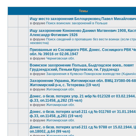
Темы
Ищу место захоронения Белоцерковец Павел Михайлович, 
в форуме
Поиск воинских захоронений в Польше
Ищу захоронение Кононенко Даниил Матвеевич 1908, Кас
Александр Фотиевич 1926
в форуме
Поиск сведений о пропавших без вести воинах (если стр
неизвестна)
Призванные из Сосницкого РВК. Донес. Сосницкого РВК Ч
обл. № 39016 от 02.06.1947
в форуме
Черниговская обл.
Воинское захоронение Польша, Быдгощское воев.. повят
Грудзендзский, Пеньки Крулевски, гм. Грудзендз
в форуме
Захоронения в Куявско-Поморском воеводстве (Kujawsk
Захоронение Украина, Житомирская обл. ВМЦ ЗУ380-06-6
Житомирский р-н, с. Тетеревка (19 чел)
в форуме
Житомирская обл.
Донес. о безв. потерях упр. 21 мбр № 012328 от 03.02.194
ф.33, оп.11458, д.282 (35 чел)
в форуме
Житомирская обл.
Донес. о безв. потерях штаб 211 сд № 011760 от 31.01.194
ф.33, оп.11458, д.281 (19 чел)
в форуме
Житомирская обл.
Донес. о безв. потерях штаб 211 сд № 9788 от 15.02.1944.
оп.18002, д.64 (99 чел)
в форуме
Житомирская обл.