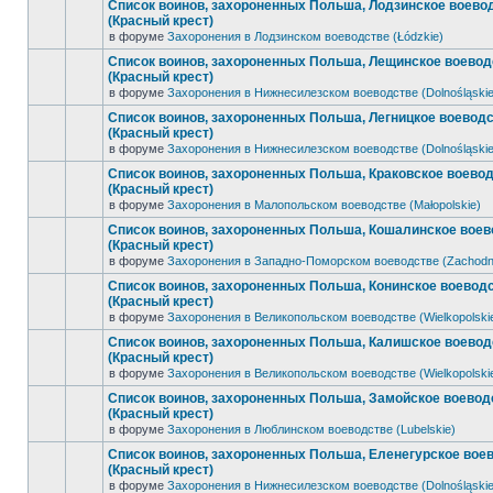
Список воинов, захороненных Польша, Лодзинское воево
(Красный крест)
в форуме
Захоронения в Лодзинском воеводстве (Łódzkie)
Список воинов, захороненных Польша, Лещинское воевод
(Красный крест)
в форуме
Захоронения в Нижнесилезском воеводстве (Dolnośląskie
Список воинов, захороненных Польша, Легницкое воевод
(Красный крест)
в форуме
Захоронения в Нижнесилезском воеводстве (Dolnośląskie
Список воинов, захороненных Польша, Краковское воево
(Красный крест)
в форуме
Захоронения в Малопольском воеводстве (Małopolskie)
Список воинов, захороненных Польша, Кошалинское воев
(Красный крест)
в форуме
Захоронения в Западно-Поморском воеводстве (Zachodn
Список воинов, захороненных Польша, Конинское воевод
(Красный крест)
в форуме
Захоронения в Великопольском воеводстве (Wielkopolski
Список воинов, захороненных Польша, Калишское воевод
(Красный крест)
в форуме
Захоронения в Великопольском воеводстве (Wielkopolski
Список воинов, захороненных Польша, Замойское воевод
(Красный крест)
в форуме
Захоронения в Люблинском воеводстве (Lubelskie)
Список воинов, захороненных Польша, Еленегурское вое
(Красный крест)
в форуме
Захоронения в Нижнесилезском воеводстве (Dolnośląskie