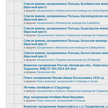
Список воинов, захороненных Польша, Валбжихское вое
(Красный крест)
в форуме
Захоронения в Нижнесилезском воеводстве (Dolnośląskie
Список воинов, захороненных Польша, Бялоподляское в
(Красный крест)
в форуме
Захоронения в Люблинском воеводстве (Lubelskie)
Список воинов, захороненных Польша, Быдгощское воев
(Красный крест)
в форуме
Захоронения в Куявско-Поморском воеводстве (Kujawsk
Список воинов, захороненных Польша, Бельское воеводс
(Красный крест)
в форуме
Захоронения в Малопольском воеводстве (Małopolskie)
Список воинов, захороненных Польша, Белостокское вое
(Красный крест)
в форуме
Захоронения в Подляшском воеводстве (Podlaskie)
Воинское захоронение Россия, Орловская обл., Новосильск
Задушное, ВМЦ 57-454 2014 (18 чел)
в форуме
Орловская обл.
Поиск захоронения Ляхова Ивана Васильевича 1910 г.р.
в форуме
Поиск воинских захоронений в Словакии и Чехии
Лётчики, погибшие в г.Грудзендз
в форуме
Захоронения в Куявско-Поморском воеводстве (Kujawsk
Ищу захоронение Итяйкин Яков Иванович
в форуме
Поиск воинских захоронений в Польше
Воинское захоронение Каменский р-н, с.п. Груциновское, х