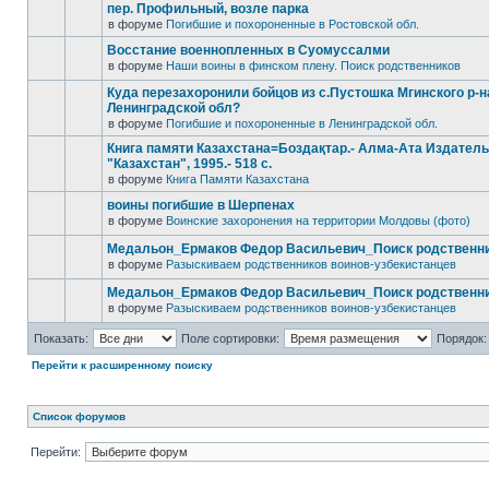
пер. Профильный, возле парка
в форуме
Погибшие и похороненные в Ростовской обл.
Восстание военнопленных в Суомуссалми
в форуме
Наши воины в финском плену. Поиск родственников
Куда перезахоронили бойцов из с.Пустошка Мгинского р-н
Ленинградской обл?
в форуме
Погибшие и похороненные в Ленинградской обл.
Книга памяти Казахстана=Боздақтар.- Алма-Ата Издател
"Казахстан", 1995.- 518 с.
в форуме
Книга Памяти Казахстана
воины погибшие в Шерпенах
в форуме
Воинские захоронения на территории Молдовы (фото)
Медальон_Ермаков Федор Васильевич_Поиск родственн
в форуме
Разыскиваем родственников воинов-узбекистанцев
Медальон_Ермаков Федор Васильевич_Поиск родственн
в форуме
Разыскиваем родственников воинов-узбекистанцев
Показать:
Поле сортировки:
Порядок:
Перейти к расширенному поиску
Список форумов
Перейти: