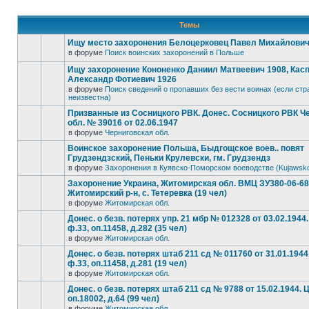
Темы
Ищу место захоронения Белоцерковец Павел Михайлович, 
в форуме
Поиск воинских захоронений в Польше
Ищу захоронение Кононенко Даниил Матвеевич 1908, Кас
Александр Фотиевич 1926
в форуме
Поиск сведений о пропавших без вести воинах (если стр
неизвестна)
Призванные из Сосницкого РВК. Донес. Сосницкого РВК Ч
обл. № 39016 от 02.06.1947
в форуме
Черниговская обл.
Воинское захоронение Польша, Быдгощское воев.. повят
Грудзендзский, Пеньки Крулевски, гм. Грудзендз
в форуме
Захоронения в Куявско-Поморском воеводстве (Kujawsk
Захоронение Украина, Житомирская обл. ВМЦ ЗУ380-06-6
Житомирский р-н, с. Тетеревка (19 чел)
в форуме
Житомирская обл.
Донес. о безв. потерях упр. 21 мбр № 012328 от 03.02.194
ф.33, оп.11458, д.282 (35 чел)
в форуме
Житомирская обл.
Донес. о безв. потерях штаб 211 сд № 011760 от 31.01.194
ф.33, оп.11458, д.281 (19 чел)
в форуме
Житомирская обл.
Донес. о безв. потерях штаб 211 сд № 9788 от 15.02.1944.
оп.18002, д.64 (99 чел)
в форуме
Житомирская обл.