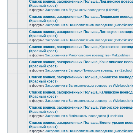
Список воинов, захороненных Польша, Лодзинское воево
(Красный крест)
в форуме
Захоронения в Лодзинском воеводстве (Łódzkie)
Список воинов, захороненных Польша, Лещинское воевод
(Красный крест)
в форуме
Захоронения в Нижнесилезском воеводстве (Dolnośląskie
Список воинов, захороненных Польша, Легницкое воевод
(Красный крест)
в форуме
Захоронения в Нижнесилезском воеводстве (Dolnośląskie
Список воинов, захороненных Польша, Краковское воево
(Красный крест)
в форуме
Захоронения в Малопольском воеводстве (Małopolskie)
Список воинов, захороненных Польша, Кошалинское воев
(Красный крест)
в форуме
Захоронения в Западно-Поморском воеводстве (Zachodn
Список воинов, захороненных Польша, Конинское воевод
(Красный крест)
в форуме
Захоронения в Великопольском воеводстве (Wielkopolski
Список воинов, захороненных Польша, Калишское воевод
(Красный крест)
в форуме
Захоронения в Великопольском воеводстве (Wielkopolski
Список воинов, захороненных Польша, Замойское воевод
(Красный крест)
в форуме
Захоронения в Люблинском воеводстве (Lubelskie)
Список воинов, захороненных Польша, Еленегурское вое
(Красный крест)
в форуме
Захоронения в Нижнесилезском воеводстве (Dolnośląskie