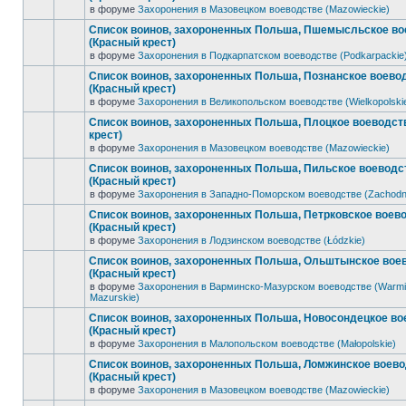
в форуме
Захоронения в Мазовецком воеводстве (Mazowieckie)
Список воинов, захороненных Польша, Пшемысльское во
(Красный крест)
в форуме
Захоронения в Подкарпатском воеводстве (Podkarpackie
Список воинов, захороненных Польша, Познанское воево
(Красный крест)
в форуме
Захоронения в Великопольском воеводстве (Wielkopolski
Список воинов, захороненных Польша, Плоцкое воеводст
крест)
в форуме
Захоронения в Мазовецком воеводстве (Mazowieckie)
Список воинов, захороненных Польша, Пильское воеводс
(Красный крест)
в форуме
Захоронения в Западно-Поморском воеводстве (Zachodn
Список воинов, захороненных Польша, Петрковское воев
(Красный крест)
в форуме
Захоронения в Лодзинском воеводстве (Łódzkie)
Список воинов, захороненных Польша, Ольштынское вое
(Красный крест)
в форуме
Захоронения в Варминско-Мазурском воеводстве (Warmi
Mazurskie)
Список воинов, захороненных Польша, Новосондецкое во
(Красный крест)
в форуме
Захоронения в Малопольском воеводстве (Małopolskie)
Список воинов, захороненных Польша, Ломжинское воев
(Красный крест)
в форуме
Захоронения в Мазовецком воеводстве (Mazowieckie)