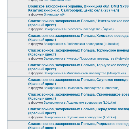
Воинское захоронение Украина, Винницкая обл. ВМЦ ЗУ38
Казатинский р-н, с. Самгородок, центр села (287 чел)
в форуме
Винницкая обл.
Список воинов, захороненных Польша, Ченстоховское во
(Красный крест)
в форуме
Захоронения в Силезском воеводстве (Śląskie)
Список воинов, захороненных Польша, Хелмское воеводс
(Красный крест)
в форуме
Захоронения в Люблинском воеводстве (Lubelskie)
Список воинов, захороненных Польша, Торуньское воево
(Красный крест)
в форуме
Захоронения в Куявско-Поморском воеводстве (Kujawsk
Список воинов, захороненных Польша, Тарнувское воево
(Красный крест)
в форуме
Захоронения в Малопольском воеводстве (Małopolskie)
Список воинов, захороненных Польша, Слупское воеводс
(Красный крест)
в форуме
Захоронения в Поморском воеводстве (Pomorskie)
Список воинов, захороненных Польша, Скерневицкое вое
(Красный крест)
в форуме
Захоронения в Лодзинском воеводстве (Łódzkie)
Список воинов, захороненных Польша, Серадзское воево
(Красный крест)
в форуме
Захоронения в Лодзинском воеводстве (Łódzkie)
Список воинов, захороненных Польша, Радомское воевод
(Красный крест)