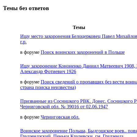
Темы без ответов
Темы
Ищу место захоронения Белоцерковец Павел Михайлов
г.р.
в форуме
Поиск воинских захоронений в Польше
Ищу захоронение Кононенко Даниил Матвеевич 1908,
Александр Фотиевич 1926
в форуме
Поиск сведений о пропавших без вести воина
страна поиска неизвестна)
Призванные из Сосницкого РВК. Донес. Сосницкого 
Черниговской обл. № 39016 от 02.06.1947
в форуме
Черниговская обл.
Воинское захоронение Польша, Быдгощское воев.. пов
Грудзендзский, Пеньки Крулевски, гм. Грудзендз