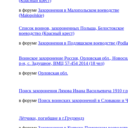
(Красный крест)
в форуме
Захоронения в Малопольском воеводстве
(Małopolskie)
Список воинов, захороненных Польша, Белостокское
воеводство (Красный крест)
в форуме
Захоронения в Подляшском воеводстве (Podla
Воинское захоронение Россия, Орловская обл., Новос
р-н, с. Задушное, ВМЦ 57-454 2014 (18 чел)
в форуме
Орловская обл.
Поиск захоронения Ляхова Ивана Васильевича 1910 г.р
в форуме
Поиск воинских захоронений в Словакии и 
Лётчики, погибшие в г.Грудзендз
в форуме
Захоронения в Куявско-Поморском воеводств