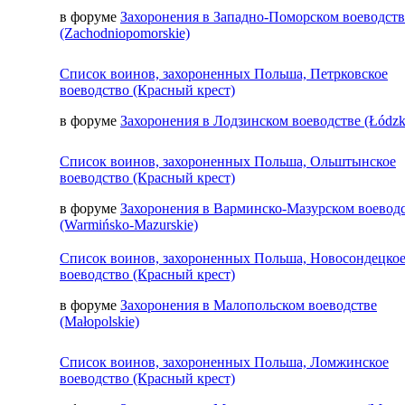
в форуме
Захоронения в Западно-Поморском воеводств
(Zachodniopomorskie)
Список воинов, захороненных Польша, Петрковское
воеводство (Красный крест)
в форуме
Захоронения в Лодзинском воеводстве (Łódzk
Список воинов, захороненных Польша, Ольштынское
воеводство (Красный крест)
в форуме
Захоронения в Варминско-Мазурском воевод
(Warmińsko-Mazurskie)
Список воинов, захороненных Польша, Новосондецко
воеводство (Красный крест)
в форуме
Захоронения в Малопольском воеводстве
(Małopolskie)
Список воинов, захороненных Польша, Ломжинское
воеводство (Красный крест)