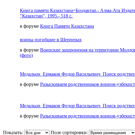
Книга памяти Казахстана=Боздақтар.- Алма-Ата Издат
"Казахстан", 1995.- 518 с.
в форуме
Книга Памяти Казахстана
воины погибшие в Шерпенах
в форуме
Воинские захоронения на территории Молдо
(фото)
Медальон_Ермаков Федор Васильевич_Поиск родстве
в форуме
Разыскиваем родственников воинов-узбекис
Медальон_Ермаков Федор Васильевич_Поиск родстве
в форуме
Разыскиваем родственников воинов-узбекис
Показать:
Поле сортировки: