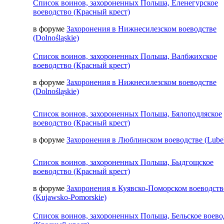
Список воинов, захороненных Польша, Еленегурское
воеводство (Красный крест)
в форуме
Захоронения в Нижнесилезском воеводстве
(Dolnośląskie)
Список воинов, захороненных Польша, Валбжихское
воеводство (Красный крест)
в форуме
Захоронения в Нижнесилезском воеводстве
(Dolnośląskie)
Список воинов, захороненных Польша, Бялоподляское
воеводство (Красный крест)
в форуме
Захоронения в Люблинском воеводстве (Lubel
Список воинов, захороненных Польша, Быдгощское
воеводство (Красный крест)
в форуме
Захоронения в Куявско-Поморском воеводств
(Kujawsko-Pomorskie)
Список воинов, захороненных Польша, Бельское воево