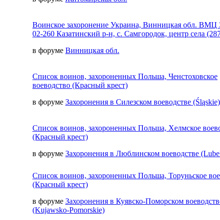
Воинское захоронение Украина, Винницкая обл. ВМЦ 
02-260 Казатинский р-н, с. Самгородок, центр села (287
в форуме
Винницкая обл.
Список воинов, захороненных Польша, Ченстоховское
воеводство (Красный крест)
в форуме
Захоронения в Силезском воеводстве (Śląskie)
Список воинов, захороненных Польша, Хелмское воев
(Красный крест)
в форуме
Захоронения в Люблинском воеводстве (Lubel
Список воинов, захороненных Польша, Торуньское во
(Красный крест)
в форуме
Захоронения в Куявско-Поморском воеводств
(Kujawsko-Pomorskie)