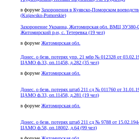
в форуме
Захоронения в Куявско-Поморском воеводств
(Kujawsko-Pomorskie)
Захоронение Украина, Житомирская обл. ВМЦ ЗУ380-
Житомирский р-н, с. Тетеревка (19 чел)
в форуме
Житомирская обл.
Донес. о безв. потерях упр. 21 мбр № 012328 от 03.02.1
ЦАМО ф.33, оп.11458, д.282 (35 чел)
в форуме
Житомирская обл.
Донес. о безв. потерях штаб 211 сд № 011760 от 31.01.1
ЦАМО ф.33, оп.11458, д.281 (19 чел)
в форуме
Житомирская обл.
Донес. о безв. потерях штаб 211 сд № 9788 от 15.02.194
ЦАМО ф.58, оп.18002, д.64 (99 чел)
в форуме
Житомирская обл.