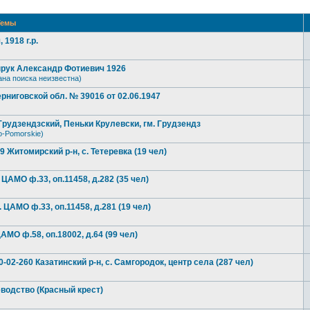
емы
1918 г.р.
прук Александр Фотиевич 1926
ана поиска неизвестна)
рниговской обл. № 39016 от 02.06.1947
рудзендзский, Пеньки Крулевски, гм. Грудзендз
o-Pomorskie)
Житомирский р-н, с. Тетеревка (19 чел)
 ЦАМО ф.33, оп.11458, д.282 (35 чел)
. ЦАМО ф.33, оп.11458, д.281 (19 чел)
АМО ф.58, оп.18002, д.64 (99 чел)
02-260 Казатинский р-н, с. Самгородок, центр села (287 чел)
водство (Красный крест)