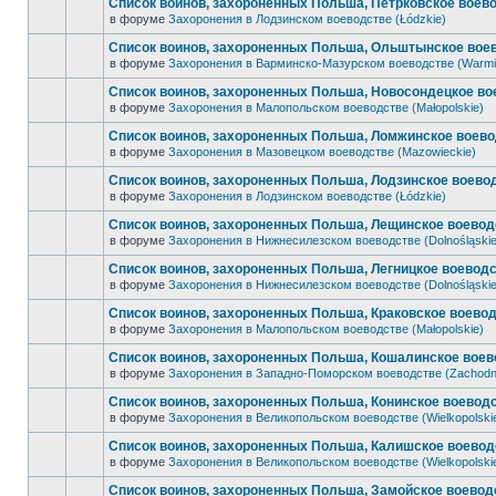
Список воинов, захороненных Польша, Петрковское воево
в форуме
Захоронения в Лодзинском воеводстве (Łódzkie)
Список воинов, захороненных Польша, Ольштынское воев
в форуме
Захоронения в Варминско-Мазурском воеводстве (Warmi
Список воинов, захороненных Польша, Новосондецкое во
в форуме
Захоронения в Малопольском воеводстве (Małopolskie)
Список воинов, захороненных Польша, Ломжинское воево
в форуме
Захоронения в Мазовецком воеводстве (Mazowieckie)
Список воинов, захороненных Польша, Лодзинское воевод
в форуме
Захоронения в Лодзинском воеводстве (Łódzkie)
Список воинов, захороненных Польша, Лещинское воеводс
в форуме
Захоронения в Нижнесилезском воеводстве (Dolnośląskie
Список воинов, захороненных Польша, Легницкое воеводс
в форуме
Захоронения в Нижнесилезском воеводстве (Dolnośląskie
Список воинов, захороненных Польша, Краковское воевод
в форуме
Захоронения в Малопольском воеводстве (Małopolskie)
Список воинов, захороненных Польша, Кошалинское воев
в форуме
Захоронения в Западно-Поморском воеводстве (Zachodn
Список воинов, захороненных Польша, Конинское воеводс
в форуме
Захоронения в Великопольском воеводстве (Wielkopolski
Список воинов, захороненных Польша, Калишское воеводс
в форуме
Захоронения в Великопольском воеводстве (Wielkopolski
Список воинов, захороненных Польша, Замойское воеводс