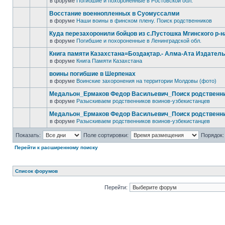
в форуме
Погибшие и похороненные в Ростовской обл.
Восстание военнопленных в Суомуссалми
в форуме
Наши воины в финском плену. Поиск родственников
Куда перезахоронили бойцов из с.Пустошка Мгинского р-
в форуме
Погибшие и похороненные в Ленинградской обл.
Книга памяти Казахстана=Боздақтар.- Алма-Ата Издательст
в форуме
Книга Памяти Казахстана
воины погибшие в Шерпенах
в форуме
Воинские захоронения на территории Молдовы (фото)
Медальон_Ермаков Федор Васильевич_Поиск родственн
в форуме
Разыскиваем родственников воинов-узбекистанцев
Медальон_Ермаков Федор Васильевич_Поиск родственн
в форуме
Разыскиваем родственников воинов-узбекистанцев
Показать:
Поле сортировки:
Порядок:
Перейти к расширенному поиску
Список форумов
Перейти: