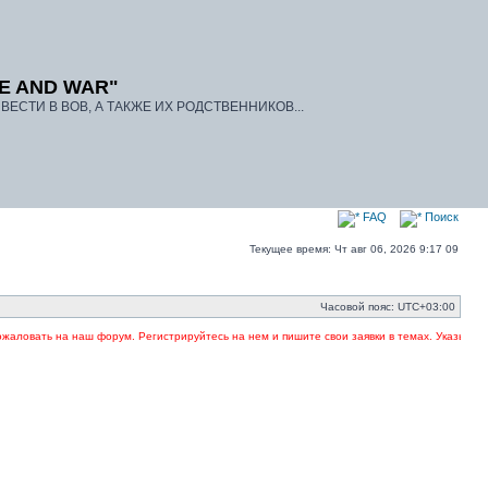
E AND WAR"
ЕСТИ В ВОВ, А ТАКЖЕ ИХ РОДСТВЕННИКОВ...
FAQ
Поиск
Текущее время: Чт авг 06, 2026 9:17 09
Часовой пояс:
UTC+03:00
ь на наш форум. Регистрируйтесь на нем и пишите свои заявки в темах. Указывайте в заго