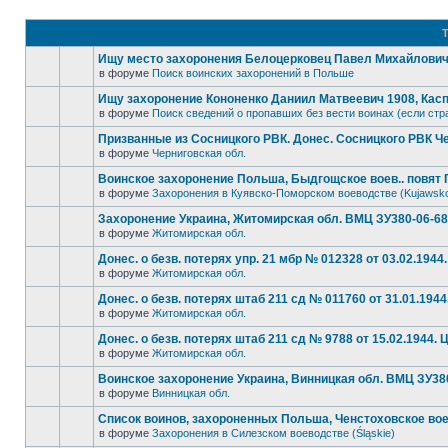
Т
Ищу место захоронения Белоцерковец Павел Михайлович, 
в форуме
Поиск воинских захоронений в Польше
Ищу захоронение Кононенко Даниил Матвеевич 1908, Кас
в форуме
Поиск сведений о пропавших без вести воинах (если стр
Призванные из Сосницкого РВК. Донес. Сосницкого РВК Че
в форуме
Черниговская обл.
Воинское захоронение Польша, Быдгощское воев.. повят Г
в форуме
Захоронения в Куявско-Поморском воеводстве (Kujawsk
Захоронение Украина, Житомирская обл. ВМЦ ЗУ380-06-689 
в форуме
Житомирская обл.
Донес. о безв. потерях упр. 21 мбр № 012328 от 03.02.1944.
в форуме
Житомирская обл.
Донес. о безв. потерях штаб 211 сд № 011760 от 31.01.1944
в форуме
Житомирская обл.
Донес. о безв. потерях штаб 211 сд № 9788 от 15.02.1944. Ц
в форуме
Житомирская обл.
Воинское захоронение Украина, Винницкая обл. ВМЦ ЗУ380-
в форуме
Винницкая обл.
Список воинов, захороненных Польша, Ченстоховское вое
в форуме
Захоронения в Силезском воеводстве (Śląskie)