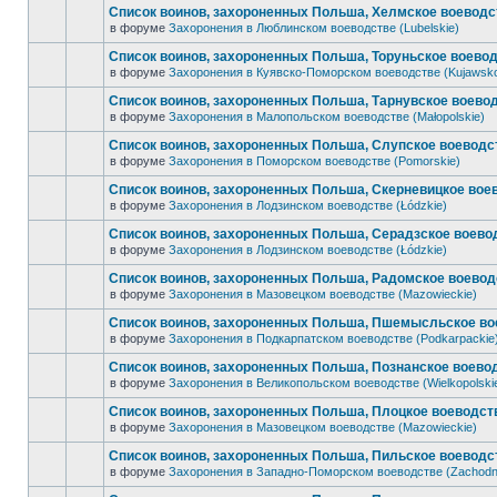
Список воинов, захороненных Польша, Хелмское воеводст
в форуме
Захоронения в Люблинском воеводстве (Lubelskie)
Список воинов, захороненных Польша, Торуньское воевод
в форуме
Захоронения в Куявско-Поморском воеводстве (Kujawsk
Список воинов, захороненных Польша, Тарнувское воевод
в форуме
Захоронения в Малопольском воеводстве (Małopolskie)
Список воинов, захороненных Польша, Слупское воеводст
в форуме
Захоронения в Поморском воеводстве (Pomorskie)
Список воинов, захороненных Польша, Скерневицкое воев
в форуме
Захоронения в Лодзинском воеводстве (Łódzkie)
Список воинов, захороненных Польша, Серадзское воевод
в форуме
Захоронения в Лодзинском воеводстве (Łódzkie)
Список воинов, захороненных Польша, Радомское воеводс
в форуме
Захоронения в Мазовецком воеводстве (Mazowieckie)
Список воинов, захороненных Польша, Пшемысльское вое
в форуме
Захоронения в Подкарпатском воеводстве (Podkarpackie
Список воинов, захороненных Польша, Познанское воевод
в форуме
Захоронения в Великопольском воеводстве (Wielkopolski
Список воинов, захороненных Польша, Плоцкое воеводств
в форуме
Захоронения в Мазовецком воеводстве (Mazowieckie)
Список воинов, захороненных Польша, Пильское воеводст
в форуме
Захоронения в Западно-Поморском воеводстве (Zachodn