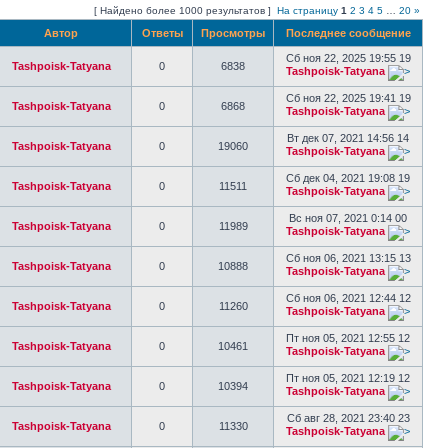
[ Найдено более 1000 результатов ]
На страницу
1
2
3
4
5
…
20
»
Автор
Ответы
Просмотры
Последнее сообщение
Сб ноя 22, 2025 19:55 19
Tashpoisk-Tatyana
0
6838
Tashpoisk-Tatyana
Сб ноя 22, 2025 19:41 19
Tashpoisk-Tatyana
0
6868
Tashpoisk-Tatyana
Вт дек 07, 2021 14:56 14
Tashpoisk-Tatyana
0
19060
Tashpoisk-Tatyana
Сб дек 04, 2021 19:08 19
Tashpoisk-Tatyana
0
11511
Tashpoisk-Tatyana
Вс ноя 07, 2021 0:14 00
Tashpoisk-Tatyana
0
11989
Tashpoisk-Tatyana
Сб ноя 06, 2021 13:15 13
Tashpoisk-Tatyana
0
10888
Tashpoisk-Tatyana
Сб ноя 06, 2021 12:44 12
Tashpoisk-Tatyana
0
11260
Tashpoisk-Tatyana
Пт ноя 05, 2021 12:55 12
Tashpoisk-Tatyana
0
10461
Tashpoisk-Tatyana
Пт ноя 05, 2021 12:19 12
Tashpoisk-Tatyana
0
10394
Tashpoisk-Tatyana
Сб авг 28, 2021 23:40 23
Tashpoisk-Tatyana
0
11330
Tashpoisk-Tatyana