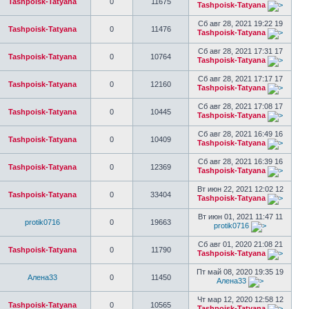
Tashpoisk-Tatyana
0
11675
Tashpoisk-Tatyana
Сб авг 28, 2021 19:22 19
Tashpoisk-Tatyana
0
11476
Tashpoisk-Tatyana
Сб авг 28, 2021 17:31 17
Tashpoisk-Tatyana
0
10764
Tashpoisk-Tatyana
Сб авг 28, 2021 17:17 17
Tashpoisk-Tatyana
0
12160
Tashpoisk-Tatyana
Сб авг 28, 2021 17:08 17
Tashpoisk-Tatyana
0
10445
Tashpoisk-Tatyana
Сб авг 28, 2021 16:49 16
Tashpoisk-Tatyana
0
10409
Tashpoisk-Tatyana
Сб авг 28, 2021 16:39 16
Tashpoisk-Tatyana
0
12369
Tashpoisk-Tatyana
Вт июн 22, 2021 12:02 12
Tashpoisk-Tatyana
0
33404
Tashpoisk-Tatyana
Вт июн 01, 2021 11:47 11
protik0716
0
19663
protik0716
Сб авг 01, 2020 21:08 21
Tashpoisk-Tatyana
0
11790
Tashpoisk-Tatyana
Пт май 08, 2020 19:35 19
Алена33
0
11450
Алена33
Чт мар 12, 2020 12:58 12
Tashpoisk-Tatyana
0
10565
Tashpoisk-Tatyana