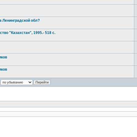
на Ленинградской обл?
во "Казахстан", 1995.- 518 с.
иков
иков