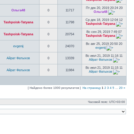
Пт дек 20, 2019 20:24 20
Ольга48
0
11717
Ольга48
Ср дек 18, 2019 12:04 12
Tashpoisk-Tatyana
0
11798
Tashpoisk-Tatyana
Вс сен 29, 2019 7:49 07
Tashpoisk-Tatyana
0
20754
Tashpoisk-Tatyana
Вс авг 25, 2019 20:50 20
evgenij
0
24070
evgenij
Вс июл 21, 2019 11:16 11
Айрат Фатыхов
0
13339
Айрат Фатыхов
Вс июл 21, 2019 11:15 11
Айрат Фатыхов
0
11984
Айрат Фатыхов
[ Найдено более 1000 результатов ]
На страницу
1
2
3
4
5
…
20
»
Часовой пояс:
UTC+03:00