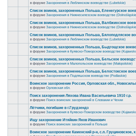
в форуме
Захоронения в Люблинском воеводстве (Lubelskie)
Список воинов, захороненных Польша, Еленегурское воев
в форуме
Захоронения в Нижнесилезском воеводстве (Dolnośląskie
Список воинов, захороненных Польша, Валбжихское воев
в форуме
Захоронения в Нижнесилезском воеводстве (Dolnośląskie
Список воинов, захороненных Польша, Бялоподляское во
в форуме
Захоронения в Люблинском воеводстве (Lubelskie)
Список воинов, захороненных Польша, Быдгощское воево
в форуме
Захоронения в Куявско-Поморском воеводстве (Kujawsk
Список воинов, захороненных Польша, Бельское воеводст
в форуме
Захоронения в Малопольском воеводстве (Małopolskie)
Список воинов, захороненных Польша, Белостокское воев
в форуме
Захоронения в Подляшском воеводстве (Podlaskie)
Воинское захоронение Россия, Орловская обл., Новосильск
в форуме
Орловская обл.
Поиск захоронения Ляхова Ивана Васильевича 1910 г.р.
в форуме
Поиск воинских захоронений в Словакии и Чехии
Лётчики, погибшие в г.Грудзендз
в форуме
Захоронения в Куявско-Поморском воеводстве (Kujawsk
Ищу захоронение Итяйкин Яков Иванович
в форуме
Поиск воинских захоронений в Польше
Воинское захоронение Каменский р-н, с.п. Груциновское, 