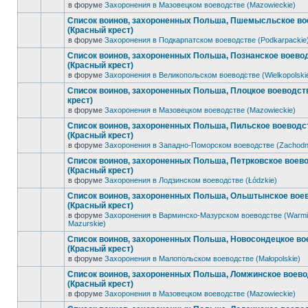
в форуме
Захоронения в Мазовецком воеводстве (Mazowieckie)
Список воинов, захороненных Польша, Пшемысльское во
(Красный крест)
в форуме
Захоронения в Подкарпатском воеводстве (Podkarpackie
Список воинов, захороненных Польша, Познанское воево
(Красный крест)
в форуме
Захоронения в Великопольском воеводстве (Wielkopolski
Список воинов, захороненных Польша, Плоцкое воеводст
крест)
в форуме
Захоронения в Мазовецком воеводстве (Mazowieckie)
Список воинов, захороненных Польша, Пильское воеводс
(Красный крест)
в форуме
Захоронения в Западно-Поморском воеводстве (Zachodn
Список воинов, захороненных Польша, Петрковское воев
(Красный крест)
в форуме
Захоронения в Лодзинском воеводстве (Łódzkie)
Список воинов, захороненных Польша, Ольштынское вое
(Красный крест)
в форуме
Захоронения в Варминско-Мазурском воеводстве (Warmi
Mazurskie)
Список воинов, захороненных Польша, Новосондецкое во
(Красный крест)
в форуме
Захоронения в Малопольском воеводстве (Małopolskie)
Список воинов, захороненных Польша, Ломжинское воев
(Красный крест)
в форуме
Захоронения в Мазовецком воеводстве (Mazowieckie)