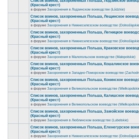
Список воинов, захороненных Польша, Лодзинское воево
(Красный крест)
в форуме
Захоронения в Лодзинском воеводстве (Łódzkie)
Список воинов, захороненных Польша, Лещинское воевод
(Красный крест)
в форуме
Захоронения в Нижнесилезском воеводстве (Dolnośląskie
Список воинов, захороненных Польша, Легницкое воевод
(Красный крест)
в форуме
Захоронения в Нижнесилезском воеводстве (Dolnośląskie
Список воинов, захороненных Польша, Краковское воево
(Красный крест)
в форуме
Захоронения в Малопольском воеводстве (Małopolskie)
Список воинов, захороненных Польша, Кошалинское воев
(Красный крест)
в форуме
Захоронения в Западно-Поморском воеводстве (Zachodn
Список воинов, захороненных Польша, Конинское воевод
(Красный крест)
в форуме
Захоронения в Великопольском воеводстве (Wielkopolski
Список воинов, захороненных Польша, Калишское воевод
(Красный крест)
в форуме
Захоронения в Великопольском воеводстве (Wielkopolski
Список воинов, захороненных Польша, Замойское воевод
(Красный крест)
в форуме
Захоронения в Люблинском воеводстве (Lubelskie)
Список воинов, захороненных Польша, Еленегурское вое
(Красный крест)
в форуме
Захоронения в Нижнесилезском воеводстве (Dolnośląskie