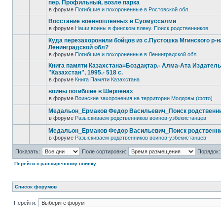
пер. Профильный, возле парка
в форуме
Погибшие и похороненные в Ростовской обл.
Восстание военнопленных в Суомуссалми
в форуме
Наши воины в финском плену. Поиск родственников
Куда перезахоронили бойцов из с.Пустошка Мгинского р-н
Ленинградской обл?
в форуме
Погибшие и похороненные в Ленинградской обл.
Книга памяти Казахстана=Боздақтар.- Алма-Ата Издател
"Казахстан", 1995.- 518 с.
в форуме
Книга Памяти Казахстана
воины погибшие в Шерпенах
в форуме
Воинские захоронения на территории Молдовы (фото)
Медальон_Ермаков Федор Васильевич_Поиск родственн
в форуме
Разыскиваем родственников воинов-узбекистанцев
Медальон_Ермаков Федор Васильевич_Поиск родственн
в форуме
Разыскиваем родственников воинов-узбекистанцев
Показать:
Поле сортировки:
Порядок:
Перейти к расширенному поиску
Список форумов
Перейти: