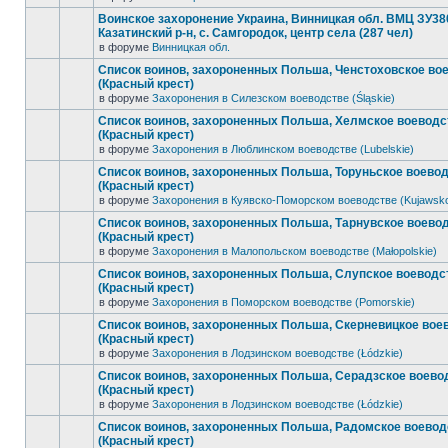
Воинское захоронение Украина, Винницкая обл. ВМЦ ЗУ38
Казатинский р-н, с. Самгородок, центр села (287 чел)
в форуме
Винницкая обл.
Список воинов, захороненных Польша, Ченстоховское во
(Красный крест)
в форуме
Захоронения в Силезском воеводстве (Śląskie)
Список воинов, захороненных Польша, Хелмское воеводс
(Красный крест)
в форуме
Захоронения в Люблинском воеводстве (Lubelskie)
Список воинов, захороненных Польша, Торуньское воево
(Красный крест)
в форуме
Захоронения в Куявско-Поморском воеводстве (Kujawsk
Список воинов, захороненных Польша, Тарнувское воево
(Красный крест)
в форуме
Захоронения в Малопольском воеводстве (Małopolskie)
Список воинов, захороненных Польша, Слупское воеводс
(Красный крест)
в форуме
Захоронения в Поморском воеводстве (Pomorskie)
Список воинов, захороненных Польша, Скерневицкое вое
(Красный крест)
в форуме
Захоронения в Лодзинском воеводстве (Łódzkie)
Список воинов, захороненных Польша, Серадзское воево
(Красный крест)
в форуме
Захоронения в Лодзинском воеводстве (Łódzkie)
Список воинов, захороненных Польша, Радомское воевод
(Красный крест)