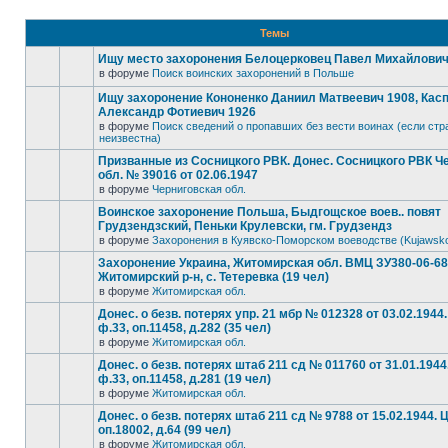
Темы
Ищу место захоронения Белоцерковец Павел Михайлович, 
в форуме
Поиск воинских захоронений в Польше
Ищу захоронение Кононенко Даниил Матвеевич 1908, Кас
Александр Фотиевич 1926
в форуме
Поиск сведений о пропавших без вести воинах (если стр
неизвестна)
Призванные из Сосницкого РВК. Донес. Сосницкого РВК Ч
обл. № 39016 от 02.06.1947
в форуме
Черниговская обл.
Воинское захоронение Польша, Быдгощское воев.. повят
Грудзендзский, Пеньки Крулевски, гм. Грудзендз
в форуме
Захоронения в Куявско-Поморском воеводстве (Kujawsk
Захоронение Украина, Житомирская обл. ВМЦ ЗУ380-06-6
Житомирский р-н, с. Тетеревка (19 чел)
в форуме
Житомирская обл.
Донес. о безв. потерях упр. 21 мбр № 012328 от 03.02.194
ф.33, оп.11458, д.282 (35 чел)
в форуме
Житомирская обл.
Донес. о безв. потерях штаб 211 сд № 011760 от 31.01.194
ф.33, оп.11458, д.281 (19 чел)
в форуме
Житомирская обл.
Донес. о безв. потерях штаб 211 сд № 9788 от 15.02.1944.
оп.18002, д.64 (99 чел)
в форуме
Житомирская обл.