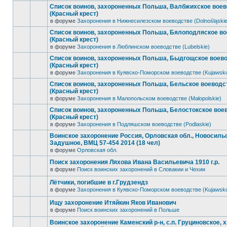
Список воинов, захороненных Польша, Валбжихское вое
(Красный крест)
в форуме
Захоронения в Нижнесилезском воеводстве (Dolnośląskie
Список воинов, захороненных Польша, Бялоподляское в
(Красный крест)
в форуме
Захоронения в Люблинском воеводстве (Lubelskie)
Список воинов, захороненных Польша, Быдгощское воев
(Красный крест)
в форуме
Захоронения в Куявско-Поморском воеводстве (Kujawsk
Список воинов, захороненных Польша, Бельское воеводс
(Красный крест)
в форуме
Захоронения в Малопольском воеводстве (Małopolskie)
Список воинов, захороненных Польша, Белостокское вое
(Красный крест)
в форуме
Захоронения в Подляшском воеводстве (Podlaskie)
Воинское захоронение Россия, Орловская обл., Новосильск
Задушное, ВМЦ 57-454 2014 (18 чел)
в форуме
Орловская обл.
Поиск захоронения Ляхова Ивана Васильевича 1910 г.р.
в форуме
Поиск воинских захоронений в Словакии и Чехии
Лётчики, погибшие в г.Грудзендз
в форуме
Захоронения в Куявско-Поморском воеводстве (Kujawsk
Ищу захоронение Итяйкин Яков Иванович
в форуме
Поиск воинских захоронений в Польше
Воинское захоронение Каменский р-н, с.п. Груциновское, х