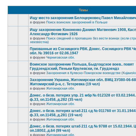
Темы
Ищу место захоронения Белоцерковец Павел Михайлович, 
в форуме
Поиск воинских захоронений в Польше
Ищу захоронение Кононенко Даниил Матвеевич 1908, Кас
Александр Фотиевич 1926
в форуме
Поиск сведений о пропавших без вести воинах (если стр
неизвестна)
Призванные из Сосницкого РВК. Донес. Сосницкого РВК Ч
обл. № 39016 от 02.06.1947
в форуме
Черниговская обл.
Воинское захоронение Польша, Быдгощское воев.. повят
Грудзендзский, Пеньки Крулевски, гм. Грудзендз
в форуме
Захоронения в Куявско-Поморском воеводстве (Kujawsk
Захоронение Украина, Житомирская обл. ВМЦ ЗУ380-06-6
Житомирский р-н, с. Тетеревка (19 чел)
в форуме
Житомирская обл.
Донес. о безв. потерях упр. 21 мбр № 012328 от 03.02.194
ф.33, оп.11458, д.282 (35 чел)
в форуме
Житомирская обл.
Донес. о безв. потерях штаб 211 сд № 011760 от 31.01.194
ф.33, оп.11458, д.281 (19 чел)
в форуме
Житомирская обл.
Донес. о безв. потерях штаб 211 сд № 9788 от 15.02.1944.
оп.18002, д.64 (99 чел)
в форуме
Житомирская обл.