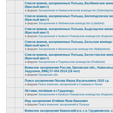
Список воинов, захороненных Польша, Валбжихское вое
(Красный крест)
в форуме
Захоронения в Нижнесилезском воеводстве (Dolnośląskie
Список воинов, захороненных Польша, Бялоподляское в
(Красный крест)
в форуме
Захоронения в Люблинском воеводстве (Lubelskie)
Список воинов, захороненных Польша, Быдгощское воев
(Красный крест)
в форуме
Захоронения в Куявско-Поморском воеводстве (Kujawsk
Список воинов, захороненных Польша, Бельское воеводс
(Красный крест)
в форуме
Захоронения в Малопольском воеводстве (Małopolskie)
Список воинов, захороненных Польша, Белостокское вое
(Красный крест)
в форуме
Захоронения в Подляшском воеводстве (Podlaskie)
Воинское захоронение Россия, Орловская обл., Новосильск
Задушное, ВМЦ 57-454 2014 (18 чел)
в форуме
Орловская обл.
Поиск захоронения Ляхова Ивана Васильевича 1910 г.р.
в форуме
Поиск воинских захоронений в Словакии и Чехии
Лётчики, погибшие в г.Грудзендз
в форуме
Захоронения в Куявско-Поморском воеводстве (Kujawsk
Ищу захоронение Итяйкин Яков Иванович
в форуме
Поиск воинских захоронений в Польше
Воинское захоронение Каменский р-н, с.п. Груциновское, х