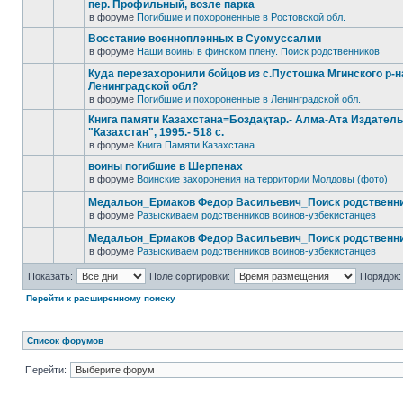
пер. Профильный, возле парка
в форуме
Погибшие и похороненные в Ростовской обл.
Восстание военнопленных в Суомуссалми
в форуме
Наши воины в финском плену. Поиск родственников
Куда перезахоронили бойцов из с.Пустошка Мгинского р-н
Ленинградской обл?
в форуме
Погибшие и похороненные в Ленинградской обл.
Книга памяти Казахстана=Боздақтар.- Алма-Ата Издател
"Казахстан", 1995.- 518 с.
в форуме
Книга Памяти Казахстана
воины погибшие в Шерпенах
в форуме
Воинские захоронения на территории Молдовы (фото)
Медальон_Ермаков Федор Васильевич_Поиск родственн
в форуме
Разыскиваем родственников воинов-узбекистанцев
Медальон_Ермаков Федор Васильевич_Поиск родственн
в форуме
Разыскиваем родственников воинов-узбекистанцев
Показать:
Поле сортировки:
Порядок:
Перейти к расширенному поиску
Список форумов
Перейти: