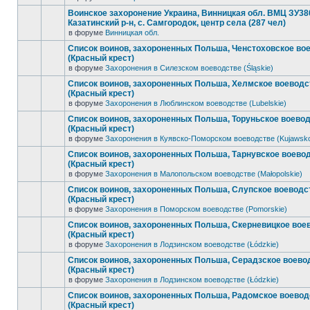
Воинское захоронение Украина, Винницкая обл. ВМЦ ЗУ38
Казатинский р-н, с. Самгородок, центр села (287 чел)
в форуме
Винницкая обл.
Список воинов, захороненных Польша, Ченстоховское во
(Красный крест)
в форуме
Захоронения в Силезском воеводстве (Śląskie)
Список воинов, захороненных Польша, Хелмское воеводс
(Красный крест)
в форуме
Захоронения в Люблинском воеводстве (Lubelskie)
Список воинов, захороненных Польша, Торуньское воево
(Красный крест)
в форуме
Захоронения в Куявско-Поморском воеводстве (Kujawsk
Список воинов, захороненных Польша, Тарнувское воево
(Красный крест)
в форуме
Захоронения в Малопольском воеводстве (Małopolskie)
Список воинов, захороненных Польша, Слупское воеводс
(Красный крест)
в форуме
Захоронения в Поморском воеводстве (Pomorskie)
Список воинов, захороненных Польша, Скерневицкое вое
(Красный крест)
в форуме
Захоронения в Лодзинском воеводстве (Łódzkie)
Список воинов, захороненных Польша, Серадзское воево
(Красный крест)
в форуме
Захоронения в Лодзинском воеводстве (Łódzkie)
Список воинов, захороненных Польша, Радомское воевод
(Красный крест)