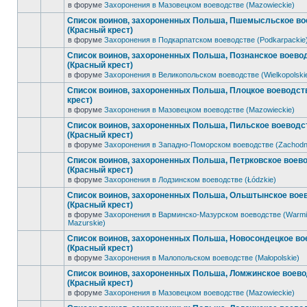
в форуме
Захоронения в Мазовецком воеводстве (Mazowieckie)
Список воинов, захороненных Польша, Пшемысльское во
(Красный крест)
в форуме
Захоронения в Подкарпатском воеводстве (Podkarpackie
Список воинов, захороненных Польша, Познанское воево
(Красный крест)
в форуме
Захоронения в Великопольском воеводстве (Wielkopolski
Список воинов, захороненных Польша, Плоцкое воеводст
крест)
в форуме
Захоронения в Мазовецком воеводстве (Mazowieckie)
Список воинов, захороненных Польша, Пильское воеводс
(Красный крест)
в форуме
Захоронения в Западно-Поморском воеводстве (Zachodn
Список воинов, захороненных Польша, Петрковское воев
(Красный крест)
в форуме
Захоронения в Лодзинском воеводстве (Łódzkie)
Список воинов, захороненных Польша, Ольштынское вое
(Красный крест)
в форуме
Захоронения в Варминско-Мазурском воеводстве (Warmi
Mazurskie)
Список воинов, захороненных Польша, Новосондецкое во
(Красный крест)
в форуме
Захоронения в Малопольском воеводстве (Małopolskie)
Список воинов, захороненных Польша, Ломжинское воев
(Красный крест)
в форуме
Захоронения в Мазовецком воеводстве (Mazowieckie)