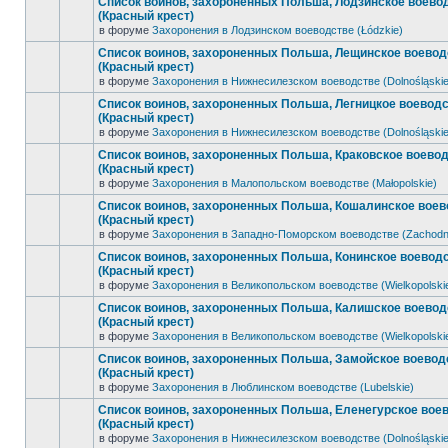
Список воинов, захороненных Польша, Лодзинское воево
(Красный крест)
в форуме
Захоронения в Лодзинском воеводстве (Łódzkie)
Список воинов, захороненных Польша, Лещинское воевод
(Красный крест)
в форуме
Захоронения в Нижнесилезском воеводстве (Dolnośląskie
Список воинов, захороненных Польша, Легницкое воевод
(Красный крест)
в форуме
Захоронения в Нижнесилезском воеводстве (Dolnośląskie
Список воинов, захороненных Польша, Краковское воево
(Красный крест)
в форуме
Захоронения в Малопольском воеводстве (Małopolskie)
Список воинов, захороненных Польша, Кошалинское воев
(Красный крест)
в форуме
Захоронения в Западно-Поморском воеводстве (Zachodn
Список воинов, захороненных Польша, Конинское воевод
(Красный крест)
в форуме
Захоронения в Великопольском воеводстве (Wielkopolski
Список воинов, захороненных Польша, Калишское воевод
(Красный крест)
в форуме
Захоронения в Великопольском воеводстве (Wielkopolski
Список воинов, захороненных Польша, Замойское воевод
(Красный крест)
в форуме
Захоронения в Люблинском воеводстве (Lubelskie)
Список воинов, захороненных Польша, Еленегурское вое
(Красный крест)
в форуме
Захоронения в Нижнесилезском воеводстве (Dolnośląskie