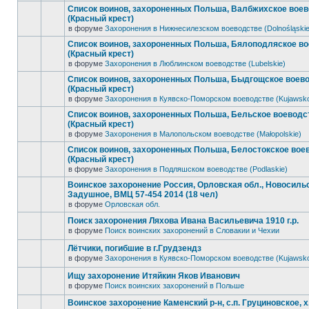
Список воинов, захороненных Польша, Валбжихское вое
(Красный крест)
в форуме
Захоронения в Нижнесилезском воеводстве (Dolnośląskie
Список воинов, захороненных Польша, Бялоподляское в
(Красный крест)
в форуме
Захоронения в Люблинском воеводстве (Lubelskie)
Список воинов, захороненных Польша, Быдгощское воев
(Красный крест)
в форуме
Захоронения в Куявско-Поморском воеводстве (Kujawsk
Список воинов, захороненных Польша, Бельское воеводс
(Красный крест)
в форуме
Захоронения в Малопольском воеводстве (Małopolskie)
Список воинов, захороненных Польша, Белостокское вое
(Красный крест)
в форуме
Захоронения в Подляшском воеводстве (Podlaskie)
Воинское захоронение Россия, Орловская обл., Новосильск
Задушное, ВМЦ 57-454 2014 (18 чел)
в форуме
Орловская обл.
Поиск захоронения Ляхова Ивана Васильевича 1910 г.р.
в форуме
Поиск воинских захоронений в Словакии и Чехии
Лётчики, погибшие в г.Грудзендз
в форуме
Захоронения в Куявско-Поморском воеводстве (Kujawsk
Ищу захоронение Итяйкин Яков Иванович
в форуме
Поиск воинских захоронений в Польше
Воинское захоронение Каменский р-н, с.п. Груциновское, х