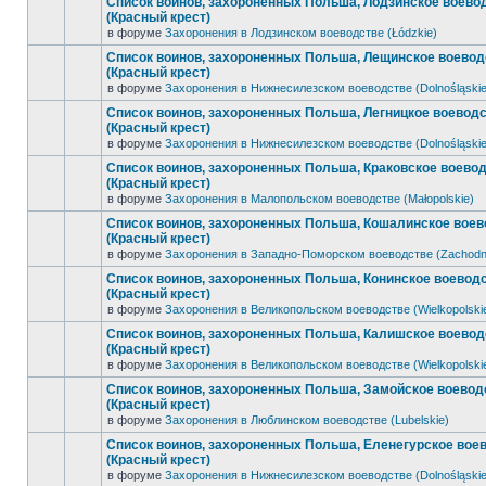
Список воинов, захороненных Польша, Лодзинское воево
(Красный крест)
в форуме
Захоронения в Лодзинском воеводстве (Łódzkie)
Список воинов, захороненных Польша, Лещинское воевод
(Красный крест)
в форуме
Захоронения в Нижнесилезском воеводстве (Dolnośląskie
Список воинов, захороненных Польша, Легницкое воевод
(Красный крест)
в форуме
Захоронения в Нижнесилезском воеводстве (Dolnośląskie
Список воинов, захороненных Польша, Краковское воево
(Красный крест)
в форуме
Захоронения в Малопольском воеводстве (Małopolskie)
Список воинов, захороненных Польша, Кошалинское воев
(Красный крест)
в форуме
Захоронения в Западно-Поморском воеводстве (Zachodn
Список воинов, захороненных Польша, Конинское воевод
(Красный крест)
в форуме
Захоронения в Великопольском воеводстве (Wielkopolski
Список воинов, захороненных Польша, Калишское воевод
(Красный крест)
в форуме
Захоронения в Великопольском воеводстве (Wielkopolski
Список воинов, захороненных Польша, Замойское воевод
(Красный крест)
в форуме
Захоронения в Люблинском воеводстве (Lubelskie)
Список воинов, захороненных Польша, Еленегурское вое
(Красный крест)
в форуме
Захоронения в Нижнесилезском воеводстве (Dolnośląskie