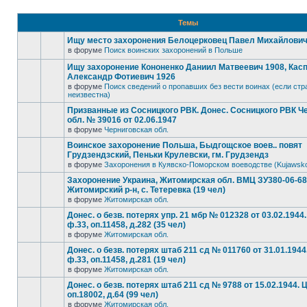
Темы
Ищу место захоронения Белоцерковец Павел Михайлович, 
в форуме
Поиск воинских захоронений в Польше
Ищу захоронение Кононенко Даниил Матвеевич 1908, Кас
Александр Фотиевич 1926
в форуме
Поиск сведений о пропавших без вести воинах (если стр
неизвестна)
Призванные из Сосницкого РВК. Донес. Сосницкого РВК Ч
обл. № 39016 от 02.06.1947
в форуме
Черниговская обл.
Воинское захоронение Польша, Быдгощское воев.. повят
Грудзендзский, Пеньки Крулевски, гм. Грудзендз
в форуме
Захоронения в Куявско-Поморском воеводстве (Kujawsk
Захоронение Украина, Житомирская обл. ВМЦ ЗУ380-06-6
Житомирский р-н, с. Тетеревка (19 чел)
в форуме
Житомирская обл.
Донес. о безв. потерях упр. 21 мбр № 012328 от 03.02.194
ф.33, оп.11458, д.282 (35 чел)
в форуме
Житомирская обл.
Донес. о безв. потерях штаб 211 сд № 011760 от 31.01.194
ф.33, оп.11458, д.281 (19 чел)
в форуме
Житомирская обл.
Донес. о безв. потерях штаб 211 сд № 9788 от 15.02.1944.
оп.18002, д.64 (99 чел)
в форуме
Житомирская обл.