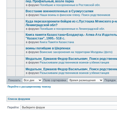
пер. Профильный, возле парка
в форуме
Погибшие и похороненные в Ростовской обл.
Восстание военнопленных в Суомуссалми
в форуме
Наши воины в финском плену. Поиск родственников
Куда перезахоронили бойцов из с.Пустошка Мгинского р-н
Ленинградской обл?
в форуме
Погибшие и похороненные в Ленинградской обл.
Книга памяти Казахстана=Боздақтар.- Алма-Ата Издател
"Казахстан", 1995.- 518 с.
в форуме
Книга Памяти Казахстана
воины погибшие в Шерпенах
в форуме
Воинские захоронения на территории Молдовы (фото)
Медальон_Ермаков Федор Васильевич_Поиск родственн
в форуме
Разыскиваем родственников воинов-узбекистанцев
Медальон_Ермаков Федор Васильевич_Поиск родственн
в форуме
Разыскиваем родственников воинов-узбекистанцев
Показать:
Поле сортировки:
Порядок:
Перейти к расширенному поиску
Список форумов
Перейти: