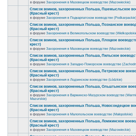
в форуме
Захоронения в Мазовецком воеводстве (Mazowieckie)
Список воинов, захороненных Польша, Пшемысльское во
(Красный крест)
в форуме
Захоронения в Подкарпатском воеводстве (Podkarpackie
Список воинов, захороненных Польша, Познанское воево
(Красный крест)
в форуме
Захоронения в Великопольском воеводстве (Wielkopolski
Список воинов, захороненных Польша, Плоцкое воеводст
крест)
в форуме
Захоронения в Мазовецком воеводстве (Mazowieckie)
Список воинов, захороненных Польша, Пильское воеводс
(Красный крест)
в форуме
Захоронения в Западно-Поморском воеводстве (Zachodn
Список воинов, захороненных Польша, Петрковское воев
(Красный крест)
в форуме
Захоронения в Лодзинском воеводстве (Łódzkie)
Список воинов, захороненных Польша, Ольштынское вое
(Красный крест)
в форуме
Захоронения в Варминско-Мазурском воеводстве (Warmi
Mazurskie)
Список воинов, захороненных Польша, Новосондецкое во
(Красный крест)
в форуме
Захоронения в Малопольском воеводстве (Małopolskie)
Список воинов, захороненных Польша, Ломжинское воев
(Красный крест)
в форуме
Захоронения в Мазовецком воеводстве (Mazowieckie)