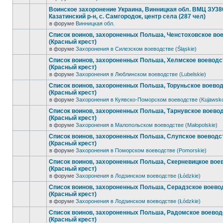
Воинское захоронение Украина, Винницкая обл. ВМЦ ЗУ38
Казатинский р-н, с. Самгородок, центр села (287 чел)
в форуме
Винницкая обл.
Список воинов, захороненных Польша, Ченстоховское во
(Красный крест)
в форуме
Захоронения в Силезском воеводстве (Śląskie)
Список воинов, захороненных Польша, Хелмское воеводс
(Красный крест)
в форуме
Захоронения в Люблинском воеводстве (Lubelskie)
Список воинов, захороненных Польша, Торуньское воево
(Красный крест)
в форуме
Захоронения в Куявско-Поморском воеводстве (Kujawsk
Список воинов, захороненных Польша, Тарнувское воево
(Красный крест)
в форуме
Захоронения в Малопольском воеводстве (Małopolskie)
Список воинов, захороненных Польша, Слупское воеводс
(Красный крест)
в форуме
Захоронения в Поморском воеводстве (Pomorskie)
Список воинов, захороненных Польша, Скерневицкое вое
(Красный крест)
в форуме
Захоронения в Лодзинском воеводстве (Łódzkie)
Список воинов, захороненных Польша, Серадзское воево
(Красный крест)
в форуме
Захоронения в Лодзинском воеводстве (Łódzkie)
Список воинов, захороненных Польша, Радомское воевод
(Красный крест)