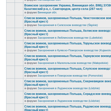
Воинское захоронение Украина, Винницкая обл. ВМЦ ЗУ38
Казатинский р-н, с. Самгородок, центр села (287 чел)
в форуме
Винницкая обл.
Список воинов, захороненных Польша, Ченстоховское во
(Красный крест)
в форуме
Захоронения в Силезском воеводстве (Śląskie)
Список воинов, захороненных Польша, Хелмское воеводс
(Красный крест)
в форуме
Захоронения в Люблинском воеводстве (Lubelskie)
Список воинов, захороненных Польша, Торуньское воево
(Красный крест)
в форуме
Захоронения в Куявско-Поморском воеводстве (Kujawsk
Список воинов, захороненных Польша, Тарнувское воево
(Красный крест)
в форуме
Захоронения в Малопольском воеводстве (Małopolskie)
Список воинов, захороненных Польша, Слупское воеводс
(Красный крест)
в форуме
Захоронения в Поморском воеводстве (Pomorskie)
Список воинов, захороненных Польша, Скерневицкое вое
(Красный крест)
в форуме
Захоронения в Лодзинском воеводстве (Łódzkie)
Список воинов, захороненных Польша, Серадзское воево
(Красный крест)
в форуме
Захоронения в Лодзинском воеводстве (Łódzkie)
Список воинов, захороненных Польша, Радомское воевод
(Красный крест)