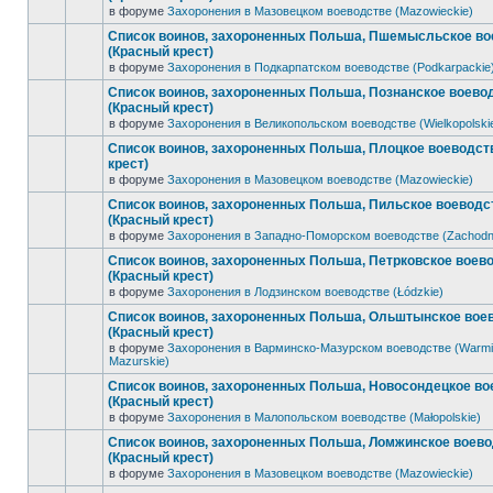
в форуме
Захоронения в Мазовецком воеводстве (Mazowieckie)
Список воинов, захороненных Польша, Пшемысльское во
(Красный крест)
в форуме
Захоронения в Подкарпатском воеводстве (Podkarpackie
Список воинов, захороненных Польша, Познанское воево
(Красный крест)
в форуме
Захоронения в Великопольском воеводстве (Wielkopolski
Список воинов, захороненных Польша, Плоцкое воеводст
крест)
в форуме
Захоронения в Мазовецком воеводстве (Mazowieckie)
Список воинов, захороненных Польша, Пильское воеводс
(Красный крест)
в форуме
Захоронения в Западно-Поморском воеводстве (Zachodn
Список воинов, захороненных Польша, Петрковское воев
(Красный крест)
в форуме
Захоронения в Лодзинском воеводстве (Łódzkie)
Список воинов, захороненных Польша, Ольштынское вое
(Красный крест)
в форуме
Захоронения в Варминско-Мазурском воеводстве (Warmi
Mazurskie)
Список воинов, захороненных Польша, Новосондецкое во
(Красный крест)
в форуме
Захоронения в Малопольском воеводстве (Małopolskie)
Список воинов, захороненных Польша, Ломжинское воев
(Красный крест)
в форуме
Захоронения в Мазовецком воеводстве (Mazowieckie)