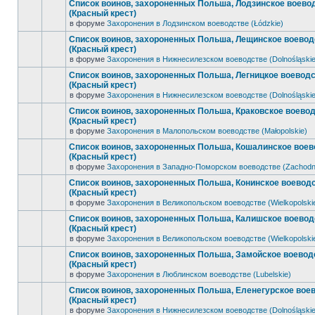
Список воинов, захороненных Польша, Лодзинское воево
(Красный крест)
в форуме
Захоронения в Лодзинском воеводстве (Łódzkie)
Список воинов, захороненных Польша, Лещинское воевод
(Красный крест)
в форуме
Захоронения в Нижнесилезском воеводстве (Dolnośląskie
Список воинов, захороненных Польша, Легницкое воевод
(Красный крест)
в форуме
Захоронения в Нижнесилезском воеводстве (Dolnośląskie
Список воинов, захороненных Польша, Краковское воево
(Красный крест)
в форуме
Захоронения в Малопольском воеводстве (Małopolskie)
Список воинов, захороненных Польша, Кошалинское воев
(Красный крест)
в форуме
Захоронения в Западно-Поморском воеводстве (Zachodn
Список воинов, захороненных Польша, Конинское воевод
(Красный крест)
в форуме
Захоронения в Великопольском воеводстве (Wielkopolski
Список воинов, захороненных Польша, Калишское воевод
(Красный крест)
в форуме
Захоронения в Великопольском воеводстве (Wielkopolski
Список воинов, захороненных Польша, Замойское воевод
(Красный крест)
в форуме
Захоронения в Люблинском воеводстве (Lubelskie)
Список воинов, захороненных Польша, Еленегурское вое
(Красный крест)
в форуме
Захоронения в Нижнесилезском воеводстве (Dolnośląskie