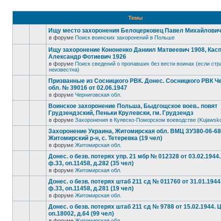
Темы
Ищу место захоронения Белоцерковец Павел Михайлович, 
в форуме
Поиск воинских захоронений в Польше
Ищу захоронение Кононенко Даниил Матвеевич 1908, Кас
Александр Фотиевич 1926
в форуме
Поиск сведений о пропавших без вести воинах (если стр
неизвестна)
Призванные из Сосницкого РВК. Донес. Сосницкого РВК Ч
обл. № 39016 от 02.06.1947
в форуме
Черниговская обл.
Воинское захоронение Польша, Быдгощское воев.. повят
Грудзендзский, Пеньки Крулевски, гм. Грудзендз
в форуме
Захоронения в Куявско-Поморском воеводстве (Kujawsk
Захоронение Украина, Житомирская обл. ВМЦ ЗУ380-06-6
Житомирский р-н, с. Тетеревка (19 чел)
в форуме
Житомирская обл.
Донес. о безв. потерях упр. 21 мбр № 012328 от 03.02.194
ф.33, оп.11458, д.282 (35 чел)
в форуме
Житомирская обл.
Донес. о безв. потерях штаб 211 сд № 011760 от 31.01.194
ф.33, оп.11458, д.281 (19 чел)
в форуме
Житомирская обл.
Донес. о безв. потерях штаб 211 сд № 9788 от 15.02.1944.
оп.18002, д.64 (99 чел)
в форуме
Житомирская обл.