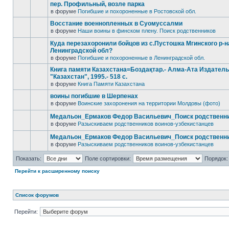
пер. Профильный, возле парка
в форуме
Погибшие и похороненные в Ростовской обл.
Восстание военнопленных в Суомуссалми
в форуме
Наши воины в финском плену. Поиск родственников
Куда перезахоронили бойцов из с.Пустошка Мгинского р-н
Ленинградской обл?
в форуме
Погибшие и похороненные в Ленинградской обл.
Книга памяти Казахстана=Боздақтар.- Алма-Ата Издател
"Казахстан", 1995.- 518 с.
в форуме
Книга Памяти Казахстана
воины погибшие в Шерпенах
в форуме
Воинские захоронения на территории Молдовы (фото)
Медальон_Ермаков Федор Васильевич_Поиск родственн
в форуме
Разыскиваем родственников воинов-узбекистанцев
Медальон_Ермаков Федор Васильевич_Поиск родственн
в форуме
Разыскиваем родственников воинов-узбекистанцев
Показать:
Поле сортировки:
Порядок:
Перейти к расширенному поиску
Список форумов
Перейти: