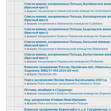
Список воинов, захороненных Польша, Валбжихское вое
(Красный крест)
в форуме
Захоронения в Нижнесилезском воеводстве (Dolnośląskie
Список воинов, захороненных Польша, Бялоподляское в
(Красный крест)
в форуме
Захоронения в Люблинском воеводстве (Lubelskie)
Список воинов, захороненных Польша, Быдгощское воев
(Красный крест)
в форуме
Захоронения в Куявско-Поморском воеводстве (Kujawsk
Список воинов, захороненных Польша, Бельское воеводс
(Красный крест)
в форуме
Захоронения в Малопольском воеводстве (Małopolskie)
Список воинов, захороненных Польша, Белостокское вое
(Красный крест)
в форуме
Захоронения в Подляшском воеводстве (Podlaskie)
Воинское захоронение Россия, Орловская обл., Новосильск
Задушное, ВМЦ 57-454 2014 (18 чел)
в форуме
Орловская обл.
Поиск захоронения Ляхова Ивана Васильевича 1910 г.р.
в форуме
Поиск воинских захоронений в Словакии и Чехии
Лётчики, погибшие в г.Грудзендз
в форуме
Захоронения в Куявско-Поморском воеводстве (Kujawsk
Ищу захоронение Итяйкин Яков Иванович
в форуме
Поиск воинских захоронений в Польше
Воинское захоронение Каменский р-н, с.п. Груциновское, х