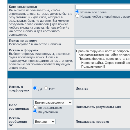
Ключевые слова:
Вы можете использовать
+
, чтобы
Искать все слова
определить слова, которые должны быть в
Искать любое слово/поиск с язы
результатах, и
-
для слов, которых в
результатах быть не должно. Вы можете
разделить слова символом
|
для поиска
любого слова из списка. Используйте
*
в
качестве шаблона для частичного
совпадения.
Поиск по автору:
Используйте * в качестве шаблона.
Искать в форумах:
Выберите форум или форумы, в которых
будет произведён поиск. Поиск в
подфорумах производится автоматически,
если вы не отключили соответствующую
опцию ниже.
Искать в
Искать:
Да
Нет
подфорумах:
Поле
Показывать результаты как:
по возрастанию
сортировки:
по убыванию
Искать
сообщения
Показывать первые:
за: