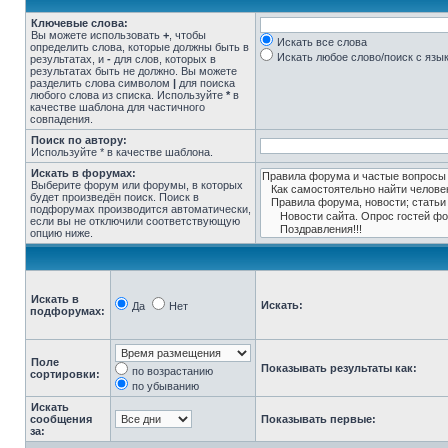
Ключевые слова:
Вы можете использовать
+
, чтобы
Искать все слова
определить слова, которые должны быть в
Искать любое слово/поиск с язы
результатах, и
-
для слов, которых в
результатах быть не должно. Вы можете
разделить слова символом
|
для поиска
любого слова из списка. Используйте
*
в
качестве шаблона для частичного
совпадения.
Поиск по автору:
Используйте * в качестве шаблона.
Искать в форумах:
Выберите форум или форумы, в которых
будет произведён поиск. Поиск в
подфорумах производится автоматически,
если вы не отключили соответствующую
опцию ниже.
Искать в
Искать:
Да
Нет
подфорумах:
Поле
Показывать результаты как:
по возрастанию
сортировки:
по убыванию
Искать
сообщения
Показывать первые:
за: