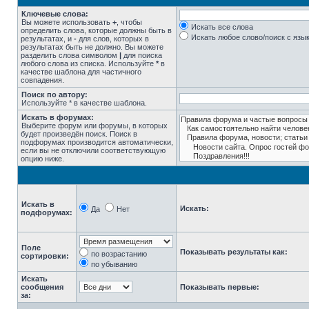
Ключевые слова:
Вы можете использовать
+
, чтобы
Искать все слова
определить слова, которые должны быть в
Искать любое слово/поиск с язы
результатах, и
-
для слов, которых в
результатах быть не должно. Вы можете
разделить слова символом
|
для поиска
любого слова из списка. Используйте
*
в
качестве шаблона для частичного
совпадения.
Поиск по автору:
Используйте * в качестве шаблона.
Искать в форумах:
Выберите форум или форумы, в которых
будет произведён поиск. Поиск в
подфорумах производится автоматически,
если вы не отключили соответствующую
опцию ниже.
Искать в
Искать:
Да
Нет
подфорумах:
Поле
Показывать результаты как:
по возрастанию
сортировки:
по убыванию
Искать
сообщения
Показывать первые:
за: