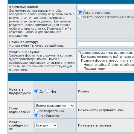
Ключевые слова:
Вы можете использовать
+
, чтобы
Искать все слова
определить слова, которые должны быть в
Искать любое слово/поиск с язы
результатах, и
-
для слов, которых в
результатах быть не должно. Вы можете
разделить слова символом
|
для поиска
любого слова из списка. Используйте
*
в
качестве шаблона для частичного
совпадения.
Поиск по автору:
Используйте * в качестве шаблона.
Искать в форумах:
Выберите форум или форумы, в которых
будет произведён поиск. Поиск в
подфорумах производится автоматически,
если вы не отключили соответствующую
опцию ниже.
Искать в
Искать:
Да
Нет
подфорумах:
Поле
Показывать результаты как:
по возрастанию
сортировки:
по убыванию
Искать
сообщения
Показывать первые:
за: