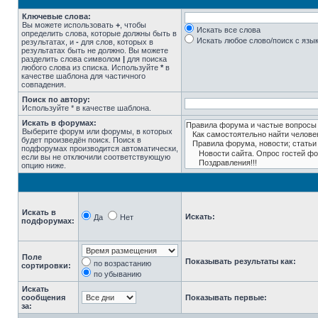
Ключевые слова:
Вы можете использовать
+
, чтобы
Искать все слова
определить слова, которые должны быть в
Искать любое слово/поиск с язы
результатах, и
-
для слов, которых в
результатах быть не должно. Вы можете
разделить слова символом
|
для поиска
любого слова из списка. Используйте
*
в
качестве шаблона для частичного
совпадения.
Поиск по автору:
Используйте * в качестве шаблона.
Искать в форумах:
Выберите форум или форумы, в которых
будет произведён поиск. Поиск в
подфорумах производится автоматически,
если вы не отключили соответствующую
опцию ниже.
Искать в
Искать:
Да
Нет
подфорумах:
Поле
Показывать результаты как:
по возрастанию
сортировки:
по убыванию
Искать
сообщения
Показывать первые:
за: