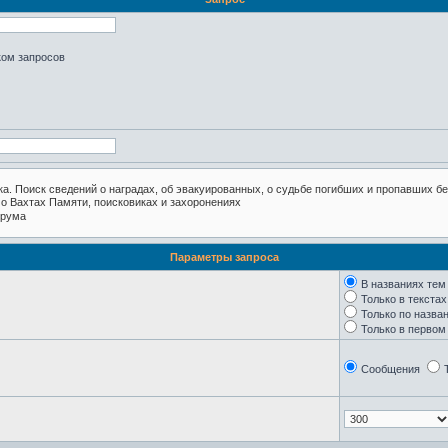
ком запросов
Параметры запроса
В названиях тем
Только в текста
Только по назва
Только в перво
Сообщения