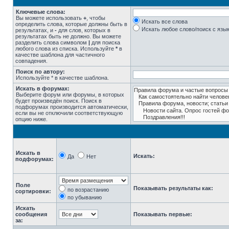
Ключевые слова:
Вы можете использовать
+
, чтобы
Искать все слова
определить слова, которые должны быть в
Искать любое слово/поиск с язы
результатах, и
-
для слов, которых в
результатах быть не должно. Вы можете
разделить слова символом
|
для поиска
любого слова из списка. Используйте
*
в
качестве шаблона для частичного
совпадения.
Поиск по автору:
Используйте * в качестве шаблона.
Искать в форумах:
Выберите форум или форумы, в которых
будет произведён поиск. Поиск в
подфорумах производится автоматически,
если вы не отключили соответствующую
опцию ниже.
Искать в
Искать:
Да
Нет
подфорумах:
Поле
Показывать результаты как:
по возрастанию
сортировки:
по убыванию
Искать
сообщения
Показывать первые:
за: