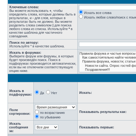
Ключевые слова:
Вы можете использовать
+
, чтобы
Искать все слова
определить слова, которые должны быть в
Искать любое слово/поиск с язы
результатах, и
-
для слов, которых в
результатах быть не должно. Вы можете
разделить слова символом
|
для поиска
любого слова из списка. Используйте
*
в
качестве шаблона для частичного
совпадения.
Поиск по автору:
Используйте * в качестве шаблона.
Искать в форумах:
Выберите форум или форумы, в которых
будет произведён поиск. Поиск в
подфорумах производится автоматически,
если вы не отключили соответствующую
опцию ниже.
Искать в
Искать:
Да
Нет
подфорумах:
Поле
Показывать результаты как:
по возрастанию
сортировки:
по убыванию
Искать
сообщения
Показывать первые:
за: